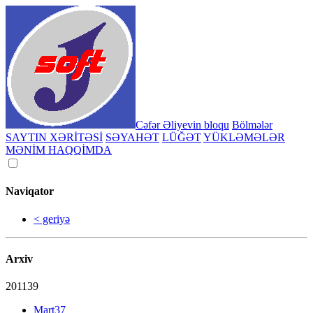
Cəfər Əliyevin bloqu
Bölmələr
SAYTIN XƏRİTƏSİ
SƏYAHƏT
LÜĞƏT
YÜKLƏMƏLƏR
MƏNİM HAQQİMDA
Naviqator
< geriyə
Arxiv
2011
39
Mart
37