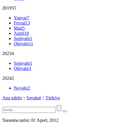
2019
55
Yanvar
7
Fevral
13
Mart
5
Aprel
18
Sentyabr
1
Oktyabr
11
2023
4
Sentyabr
1
Oktyabr
3
2024
2
Noyabr
2
Ana səhifə
::
Səyahət
::
Türkiyə
Yaranma tarixi:
01 Aprel, 2012