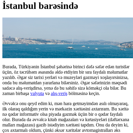
İstanbul barəsində
Burada, Türkiyənin İstanbul şəhərinə birinci dəfə səfər edən turistlər
üçün, öz təcrübəm əsasında əldə etdiyim bir sıra faydalı məlumatlar
yazılıb. Əgər siz tarixi yerləri və muzeyləri gəzməyi xoşlayırsinizsa,
onda bu məlumatdan yararlana bilərsiniz. Əgər səfərinizin məqsədi
sadəcə alış-verişdirsə, yenə də bu səhifə sizə köməkçi ola bilər. Bu
zaman birbaşa
valyuta
və
alış-veriş
bölməsinə keçin.
Əvvəlcə onu qeyd edim ki, mən hara getməyimdən asılı olmayaraq,
ilk olaraq qaldığım yerin və mərkəzin xəritəsini axtarıram. Bu xəritə
nə qədər informativ olsa piyada gəzmək üçün bir o qədər faydalı
olur. Burada da əvvəlcə kitab mağazaları və kırtasiyeləri (dəftərxana
malları mağazası) gəzib istədiyim xəritəni tapdım. Onu da deyim ki,
çox axtarmalı oldum, çünki əksər xəritələr avtomagistralları əks