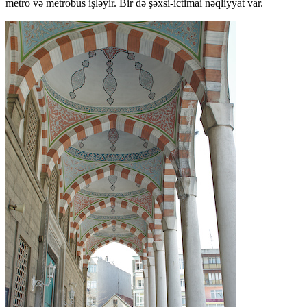
metro və metrobus işləyir. Bir də şəxsi-ictimai nəqliyyat var.