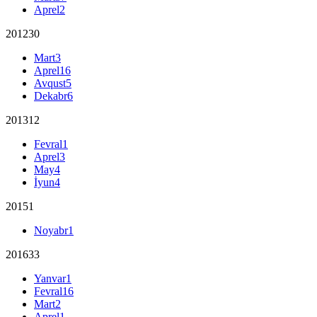
Aprel
2
2012
30
Mart
3
Aprel
16
Avqust
5
Dekabr
6
2013
12
Fevral
1
Aprel
3
May
4
İyun
4
2015
1
Noyabr
1
2016
33
Yanvar
1
Fevral
16
Mart
2
Aprel
1