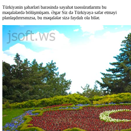
Türkiyənin şəhərləri barəsində səyahət təəssüratlarımı bu
məqalələrdə bölüşmüşəm. Əgər Siz də Türkiyəyə səfər etməyi
planlaşdırırsınızsa, bu məqalələr sizə faydalı ola bilər.