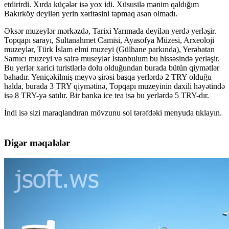
etdirirdi. Xırda küçələr isə yox idi. Xüsusilə mənim qaldığım
Bakırköy deyilən yerin xəritəsini tapmaq asan olmadı.
Əksər muzeylər mərkəzdə, Tarixi Yarımada deyilən yerdə yerləşir.
Topqapı sarayı, Sultanahmet Camisi, Ayasofya Müzesi, Arxeoloji
muzeylər, Türk İslam elmi muzeyi (Gülhane parkında), Yerəbatan
Sarnıcı muzeyi və sairə museylər İstanbulum bu hissəsində yerləşir.
Bu yerlər xarici turistlərlə dolu olduğundan burada bütün qiymətlər
bahadır. Yeniçəkilmiş meyvə şirəsi başqa yerlərdə 2 TRY olduğu
halda, burada 3 TRY qiymətinə, Topqapı muzeyinin daxili həyətində
isə 8 TRY-yə satılır. Bir banka ice tea isə bu yerlərdə 5 TRY-dır.
İndi isə sizi maraqlandıran mövzunu sol tərəfdəki menyuda tıklayın.
Digər məqalələr