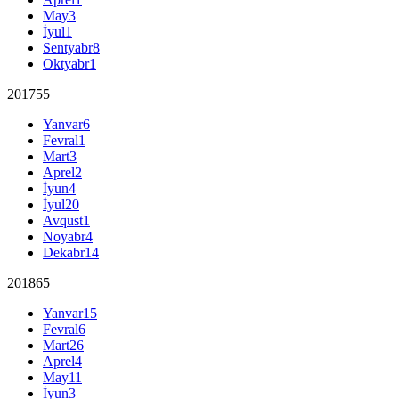
May
3
İyul
1
Sentyabr
8
Oktyabr
1
2017
55
Yanvar
6
Fevral
1
Mart
3
Aprel
2
İyun
4
İyul
20
Avqust
1
Noyabr
4
Dekabr
14
2018
65
Yanvar
15
Fevral
6
Mart
26
Aprel
4
May
11
İyun
3