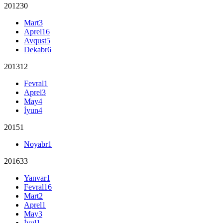
2012
30
Mart
3
Aprel
16
Avqust
5
Dekabr
6
2013
12
Fevral
1
Aprel
3
May
4
İyun
4
2015
1
Noyabr
1
2016
33
Yanvar
1
Fevral
16
Mart
2
Aprel
1
May
3
İyul
1