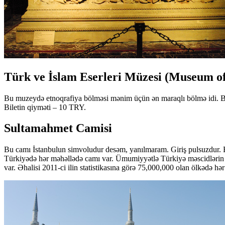
Türk ve İslam Eserleri Müzesi (Museum of
Bu muzeydə etnoqrafiya bölməsi mənim üçün ən maraqlı bölmə idi. Bura
Biletin qiyməti – 10 TRY.
Sultamahmet Camisi
Bu camı İstanbulun simvoludur desəm, yanılmaram. Giriş pulsuzdur. Bur
Türkiyədə hər məhəllədə camı var. Ümumiyyətlə Türkiyə məscidlərin sa
var. Əhalisi 2011-ci ilin statistikasına görə 75,000,000 olan ölkədə hə