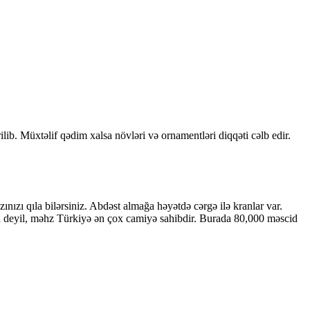
b. Müxtəlif qədim xalsa növləri və ornamentləri diqqəti cəlb edir.
ızı qıla bilərsiniz. Abdəst almağa həyətdə cərgə ilə kranlar var.
an deyil, məhz Türkiyə ən çox camiyə sahibdir. Burada 80,000 məscid