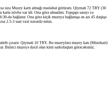
zsə sizə Muzey kartı almağı məsləhət görürəm. Qiyməti 72 TRY (30
bu karta növbə var idi. Ona görə almadım. Topqapı sarayı və
sə 16:30-da bağlanır. Ona görə kiçik muzeyə bağlanışa ən azı 45 dəqiqə
zsa 2.5-3 saat vaxt nəzərdə tutun.
 gətirib çıxarır. Qiyməti 10 TRY. Bu muzeylərə muzey katı (Müzekart)
var. Birinci muzeyə daxil olan kimi sarkofaqları görəcəksiniz.