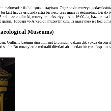
n məlumatlar ilə bölüşmək istəyirəm. Əgər çoxlu muzeyə gedəcəksini
 bu kart haqda eşidəndə artıq bir-neçə əsas muzeyə getmişdim. Bir də 
. Bir də nəzərə alın ki, muzeylərin əksəriyyəti saat 16:00-da, bəziləri i
z qalsın. Topqapı və Arxeoloji muzeylər kimi iri muzeylərə isə heç olma
chaeological Museums)
əşır. Gülhanə bağının girişinin sağ tərəfindən qalxan dik yoxuş da ora
ləri satılır. Bu muzeylərdə müxtəlif dövrləri əhatə edən bir çox ekspanat 