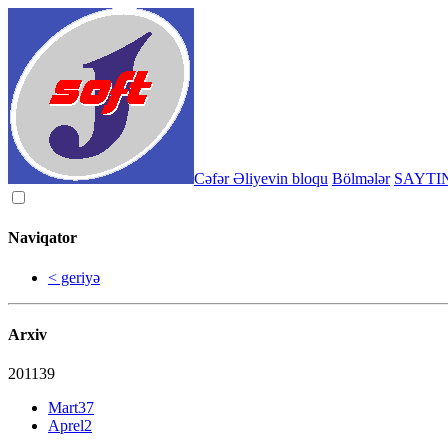
Cəfər Əliyevin bloqu
Bölmələr
SAYTI
Naviqator
< geriyə
Arxiv
2011
39
Mart
37
Aprel
2