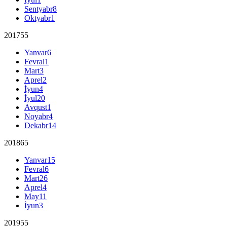
Sentyabr
8
Oktyabr
1
2017
55
Yanvar
6
Fevral
1
Mart
3
Aprel
2
İyun
4
İyul
20
Avqust
1
Noyabr
4
Dekabr
14
2018
65
Yanvar
15
Fevral
6
Mart
26
Aprel
4
May
11
İyun
3
2019
55