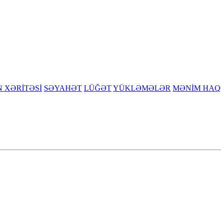
N XƏRİTƏSİ
SƏYAHƏT
LÜĞƏT
YÜKLƏMƏLƏR
MƏNİM HAQ