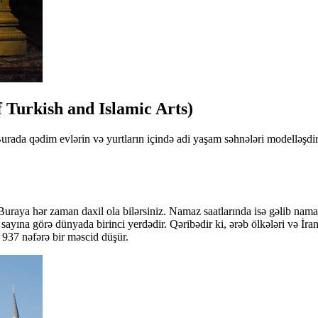
 Turkish and Islamic Arts)
da qədim evlərin və yurtların içində adi yaşam səhnələri modelləşdirili
aya hər zaman daxil ola bilərsiniz. Namaz saatlarında isə gəlib namazın
yına görə dünyada birinci yerdədir. Qəribədir ki, ərəb ölkələri və İr
r 937 nəfərə bir məscid düşür.