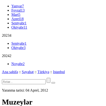
Yanvar
7
Fevral
13
Mart
5
Aprel
18
Sentyabr
1
Oktyabr
11
2023
4
Sentyabr
1
Oktyabr
3
2024
2
Noyabr
2
Ana səhifə
::
Səyahət
::
Türkiyə
::
Istanbul
Yaranma tarixi:
04 Aprel, 2012
Muzeylər