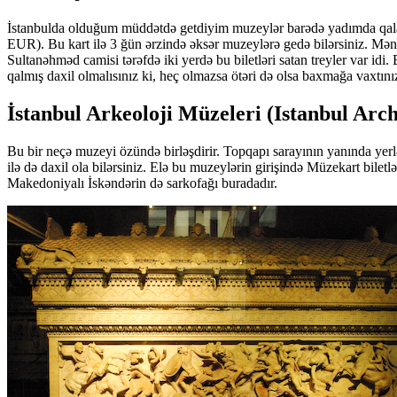
İstanbulda olduğum müddətdə getdiyim muzeylər barədə yadımda qala
EUR). Bu kart ilə 3 ğün ərzində əksər muzeylərə gedə bilərsiniz. Mən
Sultanəhməd camisi tərəfdə iki yerdə bu biletləri satan treyler var idi
qalmış daxil olmalısınız ki, heç olmazsa ötəri də olsa baxmağa vaxtını
İstanbul Arkeoloji Müzeleri (Istanbul Ar
Bu bir neçə muzeyi özündə birləşdirir. Topqapı sarayının yanında yerl
ilə də daxil ola bilərsiniz. Elə bu muzeylərin girişində Müzekart bilet
Makedoniyalı İskəndərin də sarkofağı buradadır.