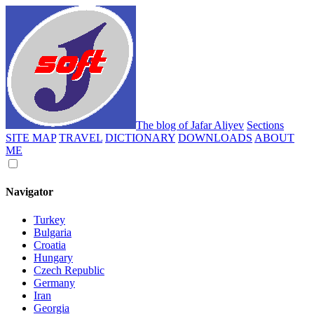
The blog of Jafar Aliyev
Sections
SITE MAP
TRAVEL
DICTIONARY
DOWNLOADS
ABOUT
ME
Navigator
Turkey
Bulgaria
Croatia
Hungary
Czech Republic
Germany
Iran
Georgia