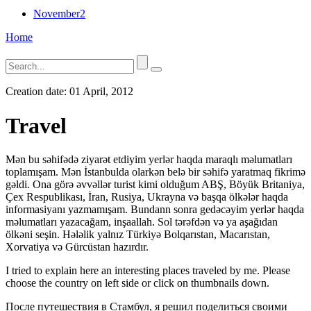
November
2
Home
Creation date:
01 April, 2012
Travel
Mən bu səhifədə ziyarət etdiyim yerlər haqda maraqlı məlumatları
toplamışam. Mən İstanbulda olarkən belə bir səhifə yaratmaq fikrimə
gəldi. Ona görə əvvəllər turist kimi olduğum ABŞ, Böyük Britaniya,
Çex Respublikası, İran, Rusiya, Ukrayna və başqa ölkələr haqda
informasiyanı yazmamışam. Bundann sonra gedəcəyim yerlər haqda
məlumatları yazacağam, inşaallah. Sol tərəfdən və ya aşağıdan
ölkəni seşin. Hələlik yalnız Türkiyə Bolqarıstan, Macarıstan,
Xorvatiya və Gürcüstan hazırdır.
I tried to explain here an interesting places traveled by me. Please
choose the country on left side or click on thumbnails down.
После путешествия в Стамбул, я решил поделиться своими