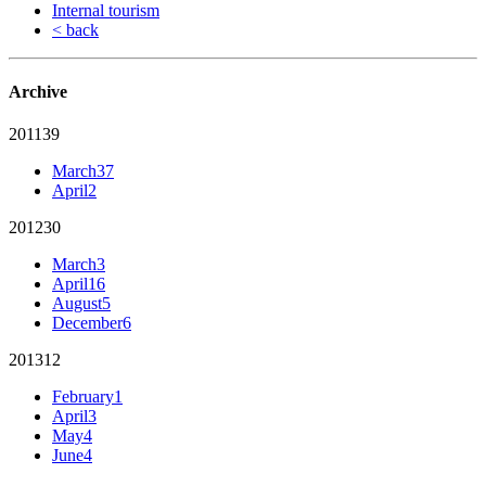
Internal tourism
< back
Archive
2011
39
March
37
April
2
2012
30
March
3
April
16
August
5
December
6
2013
12
February
1
April
3
May
4
June
4