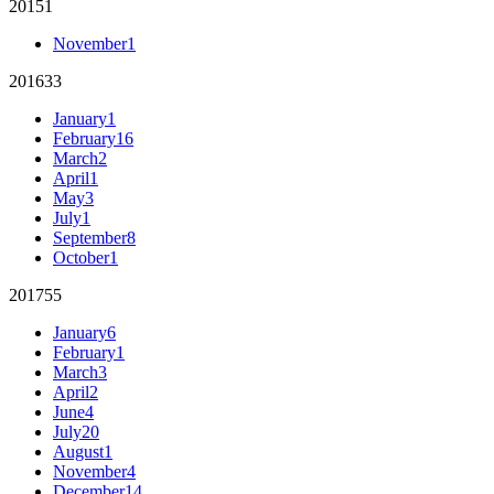
2015
1
November
1
2016
33
January
1
February
16
March
2
April
1
May
3
July
1
September
8
October
1
2017
55
January
6
February
1
March
3
April
2
June
4
July
20
August
1
November
4
December
14