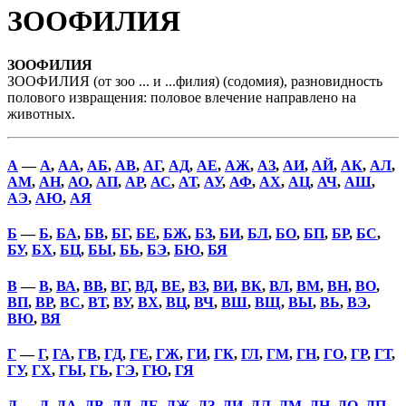
ЗООФИЛИЯ
ЗООФИЛИЯ
ЗООФИЛИЯ (от зоо ... и ...филия) (содомия), разновидность
полового извращения: половое влечение направлено на
животных.
А
—
А
,
АА
,
АБ
,
АВ
,
АГ
,
АД
,
АЕ
,
АЖ
,
АЗ
,
АИ
,
АЙ
,
АК
,
АЛ
,
АМ
,
АН
,
АО
,
АП
,
АР
,
АС
,
АТ
,
АУ
,
АФ
,
АХ
,
АЦ
,
АЧ
,
АШ
,
АЭ
,
АЮ
,
АЯ
Б
—
Б
,
БА
,
БВ
,
БГ
,
БЕ
,
БЖ
,
БЗ
,
БИ
,
БЛ
,
БО
,
БП
,
БР
,
БС
,
БУ
,
БХ
,
БЦ
,
БЫ
,
БЬ
,
БЭ
,
БЮ
,
БЯ
В
—
В
,
ВА
,
ВВ
,
ВГ
,
ВД
,
ВЕ
,
ВЗ
,
ВИ
,
ВК
,
ВЛ
,
ВМ
,
ВН
,
ВО
,
ВП
,
ВР
,
ВС
,
ВТ
,
ВУ
,
ВХ
,
ВЦ
,
ВЧ
,
ВШ
,
ВЩ
,
ВЫ
,
ВЬ
,
ВЭ
,
ВЮ
,
ВЯ
Г
—
Г
,
ГА
,
ГВ
,
ГД
,
ГЕ
,
ГЖ
,
ГИ
,
ГК
,
ГЛ
,
ГМ
,
ГН
,
ГО
,
ГР
,
ГТ
,
ГУ
,
ГХ
,
ГЫ
,
ГЬ
,
ГЭ
,
ГЮ
,
ГЯ
Д
—
Д
,
ДА
,
ДВ
,
ДД
,
ДЕ
,
ДЖ
,
ДЗ
,
ДИ
,
ДЛ
,
ДМ
,
ДН
,
ДО
,
ДП
,