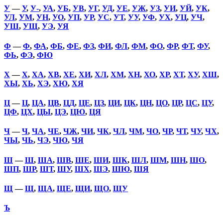
У
—
У
,
У-
,
УА
,
УБ
,
УВ
,
УГ
,
УД
,
УЕ
,
УЖ
,
УЗ
,
УИ
,
УЙ
,
УК
,
УЛ
,
УМ
,
УН
,
УО
,
УП
,
УР
,
УС
,
УТ
,
УУ
,
УФ
,
УХ
,
УЦ
,
УЧ
,
УШ
,
УЩ
,
УЭ
,
УЯ
Ф
—
Ф
,
ФА
,
ФБ
,
ФЕ
,
ФЗ
,
ФИ
,
ФЛ
,
ФМ
,
ФО
,
ФР
,
ФТ
,
ФУ
,
ФЬ
,
ФЭ
,
ФЮ
Х
—
Х
,
ХА
,
ХВ
,
ХЕ
,
ХИ
,
ХЛ
,
ХМ
,
ХН
,
ХО
,
ХР
,
ХТ
,
ХУ
,
ХШ
,
ХЫ
,
ХЬ
,
ХЭ
,
ХЮ
,
ХЯ
Ц
—
Ц
,
ЦА
,
ЦВ
,
ЦД
,
ЦЕ
,
ЦЗ
,
ЦИ
,
ЦК
,
ЦН
,
ЦО
,
ЦР
,
ЦС
,
ЦУ
,
ЦФ
,
ЦХ
,
ЦЫ
,
ЦЭ
,
ЦЮ
,
ЦЯ
Ч
—
Ч
,
ЧА
,
ЧЕ
,
ЧЖ
,
ЧИ
,
ЧК
,
ЧЛ
,
ЧМ
,
ЧО
,
ЧР
,
ЧТ
,
ЧУ
,
ЧХ
,
ЧЫ
,
ЧЬ
,
ЧЭ
,
ЧЮ
,
ЧЯ
Ш
—
Ш
,
ША
,
ШВ
,
ШЕ
,
ШИ
,
ШК
,
ШЛ
,
ШМ
,
ШН
,
ШО
,
ШП
,
ШР
,
ШТ
,
ШУ
,
ШХ
,
ШЭ
,
ШЮ
,
ШЯ
Щ
—
Щ
,
ЩА
,
ЩЕ
,
ЩИ
,
ЩО
,
ЩУ
Ъ