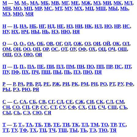
М
—
М
,
М-
,
МА
,
МБ
,
МВ
,
МГ
,
МЕ
,
МЖ
,
МЗ
,
МИ
,
МК
,
МЛ
,
МН
,
МО
,
МП
,
МР
,
МС
,
МТ
,
МУ
,
МХ
,
МЦ
,
МШ
,
МЫ
,
МЬ
,
МЭ
,
МЮ
,
МЯ
Н
—
Н
,
НА
,
НБ
,
НГ
,
НД
,
НЕ
,
НЗ
,
НИ
,
НК
,
НЛ
,
НО
,
НР
,
НС
,
НУ
,
НХ
,
НЧ
,
НЫ
,
НЬ
,
НЭ
,
НЮ
,
НЯ
О
—
О
,
О-
,
ОА
,
ОБ
,
ОВ
,
ОГ
,
ОД
,
ОЖ
,
ОЗ
,
ОИ
,
ОЙ
,
ОК
,
ОЛ
,
ОМ
,
ОН
,
ОО
,
ОП
,
ОР
,
ОС
,
ОТ
,
ОУ
,
ОФ
,
ОХ
,
ОЦ
,
ОЧ
,
ОШ
,
ОЩ
,
ОЭ
,
ОЮ
,
ОЯ
П
—
П
,
П-
,
ПА
,
ПЕ
,
ПИ
,
ПЛ
,
ПМ
,
ПН
,
ПО
,
ПП
,
ПР
,
ПС
,
ПТ
,
ПУ
,
ПФ
,
ПХ
,
ПЧ
,
ПШ
,
ПЫ
,
ПЬ
,
ПЭ
,
ПЮ
,
ПЯ
Р
—
Р
,
РА
,
РВ
,
РД
,
РЕ
,
РЖ
,
РИ
,
РК
,
РМ
,
РН
,
РО
,
РТ
,
РУ
,
РФ
,
РЫ
,
РЭ
,
РЮ
,
РЯ
С
—
С
,
СА
,
СБ
,
СВ
,
СГ
,
СД
,
СЕ
,
СЖ
,
СИ
,
СК
,
СЛ
,
СМ
,
СН
,
СО
,
СП
,
СР
,
СС
,
СТ
,
СУ
,
СФ
,
СХ
,
СЦ
,
СЧ
,
СШ
,
СЪ
,
СЫ
,
СЬ
,
СЭ
,
СЮ
,
СЯ
Т
—
Т
,
Т-
,
ТА
,
ТБ
,
ТВ
,
ТЕ
,
ТИ
,
ТК
,
ТЛ
,
ТМ
,
ТО
,
ТР
,
ТС
,
ТТ
,
ТУ
,
ТФ
,
ТХ
,
ТЦ
,
ТЧ
,
ТШ
,
ТЫ
,
ТЬ
,
ТЭ
,
ТЮ
,
ТЯ