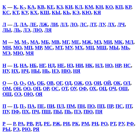
К
—
К
,
К-
,
КА
,
КВ
,
КЕ
,
КЗ
,
КИ
,
КЛ
,
КМ
,
КН
,
КО
,
КП
,
КР
,
КС
,
КТ
,
КУ
,
КХ
,
КШ
,
КЫ
,
КЬ
,
КЭ
,
КЮ
,
КЯ
Л
—
Л
,
ЛА
,
ЛЕ
,
ЛЖ
,
ЛИ
,
ЛЛ
,
ЛО
,
ЛС
,
ЛТ
,
ЛУ
,
ЛХ
,
ЛЧ
,
ЛЫ
,
ЛЬ
,
ЛЭ
,
ЛЮ
,
ЛЯ
М
—
М
,
М-
,
МА
,
МБ
,
МВ
,
МГ
,
МЕ
,
МЖ
,
МЗ
,
МИ
,
МК
,
МЛ
,
МН
,
МО
,
МП
,
МР
,
МС
,
МТ
,
МУ
,
МХ
,
МЦ
,
МШ
,
МЫ
,
МЬ
,
МЭ
,
МЮ
,
МЯ
Н
—
Н
,
НА
,
НБ
,
НГ
,
НД
,
НЕ
,
НЗ
,
НИ
,
НК
,
НЛ
,
НО
,
НР
,
НС
,
НУ
,
НХ
,
НЧ
,
НЫ
,
НЬ
,
НЭ
,
НЮ
,
НЯ
О
—
О
,
О-
,
ОА
,
ОБ
,
ОВ
,
ОГ
,
ОД
,
ОЖ
,
ОЗ
,
ОИ
,
ОЙ
,
ОК
,
ОЛ
,
ОМ
,
ОН
,
ОО
,
ОП
,
ОР
,
ОС
,
ОТ
,
ОУ
,
ОФ
,
ОХ
,
ОЦ
,
ОЧ
,
ОШ
,
ОЩ
,
ОЭ
,
ОЮ
,
ОЯ
П
—
П
,
П-
,
ПА
,
ПЕ
,
ПИ
,
ПЛ
,
ПМ
,
ПН
,
ПО
,
ПП
,
ПР
,
ПС
,
ПТ
,
ПУ
,
ПФ
,
ПХ
,
ПЧ
,
ПШ
,
ПЫ
,
ПЬ
,
ПЭ
,
ПЮ
,
ПЯ
Р
—
Р
,
РА
,
РВ
,
РД
,
РЕ
,
РЖ
,
РИ
,
РК
,
РМ
,
РН
,
РО
,
РТ
,
РУ
,
РФ
,
РЫ
,
РЭ
,
РЮ
,
РЯ