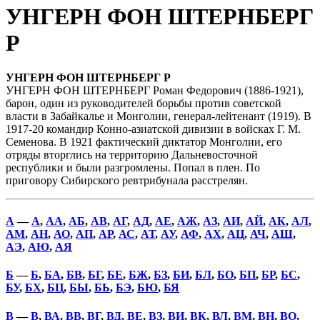
УНГЕРН ФОН ШТЕРНБЕРГ
Р
УНГЕРН ФОН ШТЕРНБЕРГ Р
УНГЕРН ФОН ШТЕРНБЕРГ Роман Федорович (1886-1921),
барон, один из руководителей борьбы против советской
власти в Забайкалье и Монголии, генерал-лейтенант (1919). В
1917-20 командир Конно-азиатской дивизии в войсках Г. М.
Семенова. В 1921 фактический диктатор Монголии, его
отряды вторглись на территорию Дальневосточной
республики и были разгромлены. Попал в плен. По
приговору Сибирского ревтрибунала расстрелян.
А
—
А
,
АА
,
АБ
,
АВ
,
АГ
,
АД
,
АЕ
,
АЖ
,
АЗ
,
АИ
,
АЙ
,
АК
,
АЛ
,
АМ
,
АН
,
АО
,
АП
,
АР
,
АС
,
АТ
,
АУ
,
АФ
,
АХ
,
АЦ
,
АЧ
,
АШ
,
АЭ
,
АЮ
,
АЯ
Б
—
Б
,
БА
,
БВ
,
БГ
,
БЕ
,
БЖ
,
БЗ
,
БИ
,
БЛ
,
БО
,
БП
,
БР
,
БС
,
БУ
,
БХ
,
БЦ
,
БЫ
,
БЬ
,
БЭ
,
БЮ
,
БЯ
В
—
В
,
ВА
,
ВВ
,
ВГ
,
ВД
,
ВЕ
,
ВЗ
,
ВИ
,
ВК
,
ВЛ
,
ВМ
,
ВН
,
ВО
,