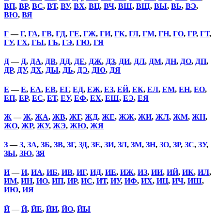
ВП
,
ВР
,
ВС
,
ВТ
,
ВУ
,
ВХ
,
ВЦ
,
ВЧ
,
ВШ
,
ВЩ
,
ВЫ
,
ВЬ
,
ВЭ
,
ВЮ
,
ВЯ
Г
—
Г
,
ГА
,
ГВ
,
ГД
,
ГЕ
,
ГЖ
,
ГИ
,
ГК
,
ГЛ
,
ГМ
,
ГН
,
ГО
,
ГР
,
ГТ
,
ГУ
,
ГХ
,
ГЫ
,
ГЬ
,
ГЭ
,
ГЮ
,
ГЯ
Д
—
Д
,
ДА
,
ДВ
,
ДД
,
ДЕ
,
ДЖ
,
ДЗ
,
ДИ
,
ДЛ
,
ДМ
,
ДН
,
ДО
,
ДП
,
ДР
,
ДУ
,
ДХ
,
ДЫ
,
ДЬ
,
ДЭ
,
ДЮ
,
ДЯ
Е
—
Е
,
ЕА
,
ЕВ
,
ЕГ
,
ЕД
,
ЕЖ
,
ЕЗ
,
ЕЙ
,
ЕК
,
ЕЛ
,
ЕМ
,
ЕН
,
ЕО
,
ЕП
,
ЕР
,
ЕС
,
ЕТ
,
ЕУ
,
ЕФ
,
ЕХ
,
ЕШ
,
ЕЭ
,
ЕЯ
Ж
—
Ж
,
ЖА
,
ЖВ
,
ЖГ
,
ЖД
,
ЖЕ
,
ЖЖ
,
ЖИ
,
ЖЛ
,
ЖМ
,
ЖН
,
ЖО
,
ЖР
,
ЖУ
,
ЖЭ
,
ЖЮ
,
ЖЯ
З
—
З
,
ЗА
,
ЗБ
,
ЗВ
,
ЗГ
,
ЗД
,
ЗЕ
,
ЗИ
,
ЗЛ
,
ЗМ
,
ЗН
,
ЗО
,
ЗР
,
ЗС
,
ЗУ
,
ЗЫ
,
ЗЮ
,
ЗЯ
И
—
И
,
ИА
,
ИБ
,
ИВ
,
ИГ
,
ИД
,
ИЕ
,
ИЖ
,
ИЗ
,
ИИ
,
ИЙ
,
ИК
,
ИЛ
,
ИМ
,
ИН
,
ИО
,
ИП
,
ИР
,
ИС
,
ИТ
,
ИУ
,
ИФ
,
ИХ
,
ИЦ
,
ИЧ
,
ИШ
,
ИЮ
,
ИЯ
Й
—
Й
,
ЙЕ
,
ЙИ
,
ЙО
,
ЙЫ