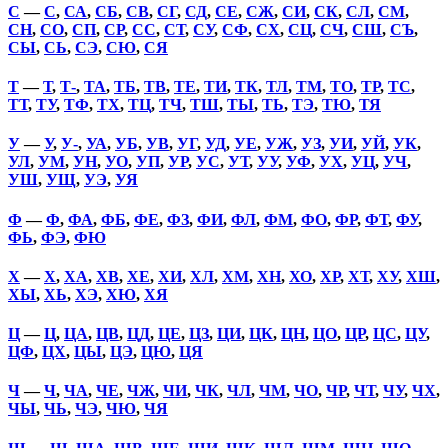
С
—
С
,
СА
,
СБ
,
СВ
,
СГ
,
СД
,
СЕ
,
СЖ
,
СИ
,
СК
,
СЛ
,
СМ
,
СН
,
СО
,
СП
,
СР
,
СС
,
СТ
,
СУ
,
СФ
,
СХ
,
СЦ
,
СЧ
,
СШ
,
СЪ
,
СЫ
,
СЬ
,
СЭ
,
СЮ
,
СЯ
Т
—
Т
,
Т-
,
ТА
,
ТБ
,
ТВ
,
ТЕ
,
ТИ
,
ТК
,
ТЛ
,
ТМ
,
ТО
,
ТР
,
ТС
,
ТТ
,
ТУ
,
ТФ
,
ТХ
,
ТЦ
,
ТЧ
,
ТШ
,
ТЫ
,
ТЬ
,
ТЭ
,
ТЮ
,
ТЯ
У
—
У
,
У-
,
УА
,
УБ
,
УВ
,
УГ
,
УД
,
УЕ
,
УЖ
,
УЗ
,
УИ
,
УЙ
,
УК
,
УЛ
,
УМ
,
УН
,
УО
,
УП
,
УР
,
УС
,
УТ
,
УУ
,
УФ
,
УХ
,
УЦ
,
УЧ
,
УШ
,
УЩ
,
УЭ
,
УЯ
Ф
—
Ф
,
ФА
,
ФБ
,
ФЕ
,
ФЗ
,
ФИ
,
ФЛ
,
ФМ
,
ФО
,
ФР
,
ФТ
,
ФУ
,
ФЬ
,
ФЭ
,
ФЮ
Х
—
Х
,
ХА
,
ХВ
,
ХЕ
,
ХИ
,
ХЛ
,
ХМ
,
ХН
,
ХО
,
ХР
,
ХТ
,
ХУ
,
ХШ
,
ХЫ
,
ХЬ
,
ХЭ
,
ХЮ
,
ХЯ
Ц
—
Ц
,
ЦА
,
ЦВ
,
ЦД
,
ЦЕ
,
ЦЗ
,
ЦИ
,
ЦК
,
ЦН
,
ЦО
,
ЦР
,
ЦС
,
ЦУ
,
ЦФ
,
ЦХ
,
ЦЫ
,
ЦЭ
,
ЦЮ
,
ЦЯ
Ч
—
Ч
,
ЧА
,
ЧЕ
,
ЧЖ
,
ЧИ
,
ЧК
,
ЧЛ
,
ЧМ
,
ЧО
,
ЧР
,
ЧТ
,
ЧУ
,
ЧХ
,
ЧЫ
,
ЧЬ
,
ЧЭ
,
ЧЮ
,
ЧЯ