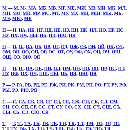
М
—
М
,
М-
,
МА
,
МБ
,
МВ
,
МГ
,
МЕ
,
МЖ
,
МЗ
,
МИ
,
МК
,
МЛ
,
МН
,
МО
,
МП
,
МР
,
МС
,
МТ
,
МУ
,
МХ
,
МЦ
,
МШ
,
МЫ
,
МЬ
,
МЭ
,
МЮ
,
МЯ
Н
—
Н
,
НА
,
НБ
,
НГ
,
НД
,
НЕ
,
НЗ
,
НИ
,
НК
,
НЛ
,
НО
,
НР
,
НС
,
НУ
,
НХ
,
НЧ
,
НЫ
,
НЬ
,
НЭ
,
НЮ
,
НЯ
О
—
О
,
О-
,
ОА
,
ОБ
,
ОВ
,
ОГ
,
ОД
,
ОЖ
,
ОЗ
,
ОИ
,
ОЙ
,
ОК
,
ОЛ
,
ОМ
,
ОН
,
ОО
,
ОП
,
ОР
,
ОС
,
ОТ
,
ОУ
,
ОФ
,
ОХ
,
ОЦ
,
ОЧ
,
ОШ
,
ОЩ
,
ОЭ
,
ОЮ
,
ОЯ
П
—
П
,
П-
,
ПА
,
ПЕ
,
ПИ
,
ПЛ
,
ПМ
,
ПН
,
ПО
,
ПП
,
ПР
,
ПС
,
ПТ
,
ПУ
,
ПФ
,
ПХ
,
ПЧ
,
ПШ
,
ПЫ
,
ПЬ
,
ПЭ
,
ПЮ
,
ПЯ
Р
—
Р
,
РА
,
РВ
,
РД
,
РЕ
,
РЖ
,
РИ
,
РК
,
РМ
,
РН
,
РО
,
РТ
,
РУ
,
РФ
,
РЫ
,
РЭ
,
РЮ
,
РЯ
С
—
С
,
СА
,
СБ
,
СВ
,
СГ
,
СД
,
СЕ
,
СЖ
,
СИ
,
СК
,
СЛ
,
СМ
,
СН
,
СО
,
СП
,
СР
,
СС
,
СТ
,
СУ
,
СФ
,
СХ
,
СЦ
,
СЧ
,
СШ
,
СЪ
,
СЫ
,
СЬ
,
СЭ
,
СЮ
,
СЯ
Т
—
Т
,
Т-
,
ТА
,
ТБ
,
ТВ
,
ТЕ
,
ТИ
,
ТК
,
ТЛ
,
ТМ
,
ТО
,
ТР
,
ТС
,
ТТ
,
ТУ
,
ТФ
,
ТХ
,
ТЦ
,
ТЧ
,
ТШ
,
ТЫ
,
ТЬ
,
ТЭ
,
ТЮ
,
ТЯ