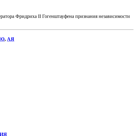
ператора Фридриха II Гогенштауфена признания независимости
Ю
,
АЯ
ИЯ