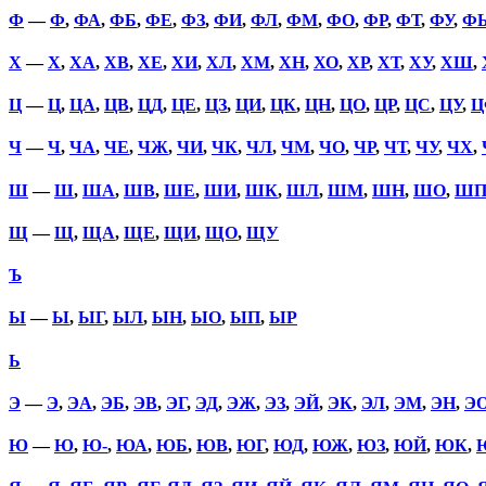
Ф
—
Ф
,
ФА
,
ФБ
,
ФЕ
,
ФЗ
,
ФИ
,
ФЛ
,
ФМ
,
ФО
,
ФР
,
ФТ
,
ФУ
,
Ф
Х
—
Х
,
ХА
,
ХВ
,
ХЕ
,
ХИ
,
ХЛ
,
ХМ
,
ХН
,
ХО
,
ХР
,
ХТ
,
ХУ
,
ХШ
,
Ц
—
Ц
,
ЦА
,
ЦВ
,
ЦД
,
ЦЕ
,
ЦЗ
,
ЦИ
,
ЦК
,
ЦН
,
ЦО
,
ЦР
,
ЦС
,
ЦУ
,
Ц
Ч
—
Ч
,
ЧА
,
ЧЕ
,
ЧЖ
,
ЧИ
,
ЧК
,
ЧЛ
,
ЧМ
,
ЧО
,
ЧР
,
ЧТ
,
ЧУ
,
ЧХ
,
Ш
—
Ш
,
ША
,
ШВ
,
ШЕ
,
ШИ
,
ШК
,
ШЛ
,
ШМ
,
ШН
,
ШО
,
Ш
Щ
—
Щ
,
ЩА
,
ЩЕ
,
ЩИ
,
ЩО
,
ЩУ
Ъ
Ы
—
Ы
,
ЫГ
,
ЫЛ
,
ЫН
,
ЫО
,
ЫП
,
ЫР
Ь
Э
—
Э
,
ЭА
,
ЭБ
,
ЭВ
,
ЭГ
,
ЭД
,
ЭЖ
,
ЭЗ
,
ЭЙ
,
ЭК
,
ЭЛ
,
ЭМ
,
ЭН
,
Э
Ю
—
Ю
,
Ю-
,
ЮА
,
ЮБ
,
ЮВ
,
ЮГ
,
ЮД
,
ЮЖ
,
ЮЗ
,
ЮЙ
,
ЮК
,