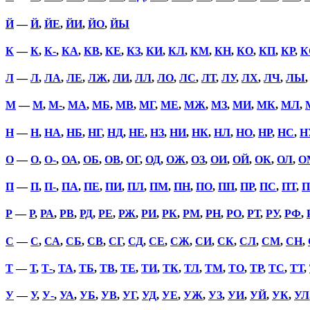
Й
—
Й
,
ЙЕ
,
ЙИ
,
ЙО
,
ЙЫ
К
—
К
,
К-
,
КА
,
КВ
,
КЕ
,
КЗ
,
КИ
,
КЛ
,
КМ
,
КН
,
КО
,
КП
,
КР
,
К
Л
—
Л
,
ЛА
,
ЛЕ
,
ЛЖ
,
ЛИ
,
ЛЛ
,
ЛО
,
ЛС
,
ЛТ
,
ЛУ
,
ЛХ
,
ЛЧ
,
ЛЫ
М
—
М
,
М-
,
МА
,
МБ
,
МВ
,
МГ
,
МЕ
,
МЖ
,
МЗ
,
МИ
,
МК
,
МЛ
,
Н
—
Н
,
НА
,
НБ
,
НГ
,
НД
,
НЕ
,
НЗ
,
НИ
,
НК
,
НЛ
,
НО
,
НР
,
НС
,
Н
О
—
О
,
О-
,
ОА
,
ОБ
,
ОВ
,
ОГ
,
ОД
,
ОЖ
,
ОЗ
,
ОИ
,
ОЙ
,
ОК
,
ОЛ
,
О
П
—
П
,
П-
,
ПА
,
ПЕ
,
ПИ
,
ПЛ
,
ПМ
,
ПН
,
ПО
,
ПП
,
ПР
,
ПС
,
ПТ
,
П
Р
—
Р
,
РА
,
РВ
,
РД
,
РЕ
,
РЖ
,
РИ
,
РК
,
РМ
,
РН
,
РО
,
РТ
,
РУ
,
РФ
,
С
—
С
,
СА
,
СБ
,
СВ
,
СГ
,
СД
,
СЕ
,
СЖ
,
СИ
,
СК
,
СЛ
,
СМ
,
СН
,
Т
—
Т
,
Т-
,
ТА
,
ТБ
,
ТВ
,
ТЕ
,
ТИ
,
ТК
,
ТЛ
,
ТМ
,
ТО
,
ТР
,
ТС
,
ТТ
,
У
—
У
,
У-
,
УА
,
УБ
,
УВ
,
УГ
,
УД
,
УЕ
,
УЖ
,
УЗ
,
УИ
,
УЙ
,
УК
,
УЛ