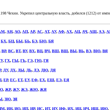
 1198 Чехии. Укрепил центральную власть, добился (1212) от им
АМ
,
АН
,
АО
,
АП
,
АР
,
АС
,
АТ
,
АУ
,
АФ
,
АХ
,
АЦ
,
АЧ
,
АШ
,
АЭ
,
А
,
БХ
,
БЦ
,
БЫ
,
БЬ
,
БЭ
,
БЮ
,
БЯ
,
ВР
,
ВС
,
ВТ
,
ВУ
,
ВХ
,
ВЦ
,
ВЧ
,
ВШ
,
ВЩ
,
ВЫ
,
ВЬ
,
ВЭ
,
ВЮ
,
ВЯ
ГУ
,
ГХ
,
ГЫ
,
ГЬ
,
ГЭ
,
ГЮ
,
ГЯ
Р
,
ДУ
,
ДХ
,
ДЫ
,
ДЬ
,
ДЭ
,
ДЮ
,
ДЯ
П
,
ЕР
,
ЕС
,
ЕТ
,
ЕУ
,
ЕФ
,
ЕХ
,
ЕШ
,
ЕЭ
,
ЕЯ
О
,
ЖР
,
ЖУ
,
ЖЭ
,
ЖЮ
,
ЖЯ
Ы
,
ЗЮ
,
ЗЯ
ИМ
,
ИН
,
ИО
,
ИП
,
ИР
,
ИС
,
ИТ
,
ИУ
,
ИФ
,
ИХ
,
ИЦ
,
ИЧ
,
ИШ
,
ИЮ
,