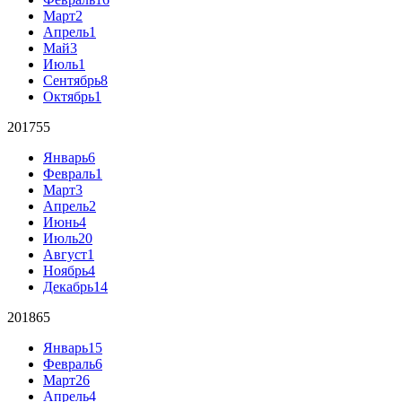
Март
2
Апрель
1
Май
3
Июль
1
Сентябрь
8
Октябрь
1
2017
55
Январь
6
Февраль
1
Март
3
Апрель
2
Июнь
4
Июль
20
Август
1
Ноябрь
4
Декабрь
14
2018
65
Январь
15
Февраль
6
Март
26
Апрель
4