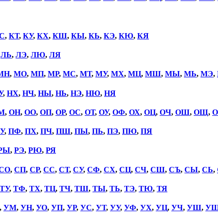
С
,
КТ
,
КУ
,
КХ
,
КШ
,
КЫ
,
КЬ
,
КЭ
,
КЮ
,
КЯ
,
ЛЬ
,
ЛЭ
,
ЛЮ
,
ЛЯ
МН
,
МО
,
МП
,
МР
,
МС
,
МТ
,
МУ
,
МХ
,
МЦ
,
МШ
,
МЫ
,
МЬ
,
МЭ
,
У
,
НХ
,
НЧ
,
НЫ
,
НЬ
,
НЭ
,
НЮ
,
НЯ
М
,
ОН
,
ОО
,
ОП
,
ОР
,
ОС
,
ОТ
,
ОУ
,
ОФ
,
ОХ
,
ОЦ
,
ОЧ
,
ОШ
,
ОЩ
,
О
У
,
ПФ
,
ПХ
,
ПЧ
,
ПШ
,
ПЫ
,
ПЬ
,
ПЭ
,
ПЮ
,
ПЯ
РЫ
,
РЭ
,
РЮ
,
РЯ
СО
,
СП
,
СР
,
СС
,
СТ
,
СУ
,
СФ
,
СХ
,
СЦ
,
СЧ
,
СШ
,
СЪ
,
СЫ
,
СЬ
,
ТУ
,
ТФ
,
ТХ
,
ТЦ
,
ТЧ
,
ТШ
,
ТЫ
,
ТЬ
,
ТЭ
,
ТЮ
,
ТЯ
,
УМ
,
УН
,
УО
,
УП
,
УР
,
УС
,
УТ
,
УУ
,
УФ
,
УХ
,
УЦ
,
УЧ
,
УШ
,
У