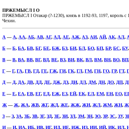
ПРЖЕМЫСЛ I О
ПРЖЕМЫСЛ I Отакар (?-1230), князь в 1192-93, 1197, король с
Чехии.
А
—
А
,
АА
,
АБ
,
АВ
,
АГ
,
АД
,
АЕ
,
АЖ
,
АЗ
,
АИ
,
АЙ
,
АК
,
АЛ
,
Б
—
Б
,
БА
,
БВ
,
БГ
,
БЕ
,
БЖ
,
БЗ
,
БИ
,
БЛ
,
БО
,
БП
,
БР
,
БС
,
БУ
В
—
В
,
ВА
,
ВВ
,
ВГ
,
ВД
,
ВЕ
,
ВЗ
,
ВИ
,
ВК
,
ВЛ
,
ВМ
,
ВН
,
ВО
,
ВП
Г
—
Г
,
ГА
,
ГВ
,
ГД
,
ГЕ
,
ГЖ
,
ГИ
,
ГК
,
ГЛ
,
ГМ
,
ГН
,
ГО
,
ГР
,
ГТ
,
Д
—
Д
,
ДА
,
ДВ
,
ДД
,
ДЕ
,
ДЖ
,
ДЗ
,
ДИ
,
ДЛ
,
ДМ
,
ДН
,
ДО
,
ДП
,
Д
Е
—
Е
,
ЕА
,
ЕВ
,
ЕГ
,
ЕД
,
ЕЖ
,
ЕЗ
,
ЕЙ
,
ЕК
,
ЕЛ
,
ЕМ
,
ЕН
,
ЕО
,
Е
Ж
—
Ж
,
ЖА
,
ЖВ
,
ЖГ
,
ЖД
,
ЖЕ
,
ЖЖ
,
ЖИ
,
ЖЛ
,
ЖМ
,
ЖН
,
Ж
З
—
З
,
ЗА
,
ЗБ
,
ЗВ
,
ЗГ
,
ЗД
,
ЗЕ
,
ЗИ
,
ЗЛ
,
ЗМ
,
ЗН
,
ЗО
,
ЗР
,
ЗС
,
ЗУ
,
З
И
—
И
,
ИА
,
ИБ
,
ИВ
,
ИГ
,
ИД
,
ИЕ
,
ИЖ
,
ИЗ
,
ИИ
,
ИЙ
,
ИК
,
ИЛ
,