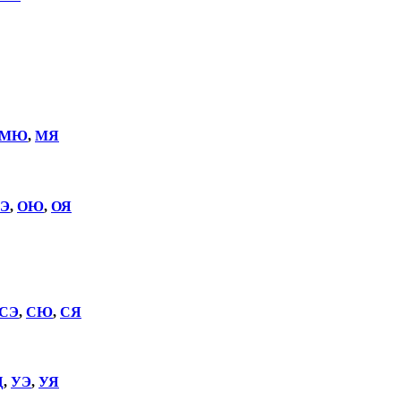
МЮ
,
МЯ
Э
,
ОЮ
,
ОЯ
СЭ
,
СЮ
,
СЯ
Щ
,
УЭ
,
УЯ