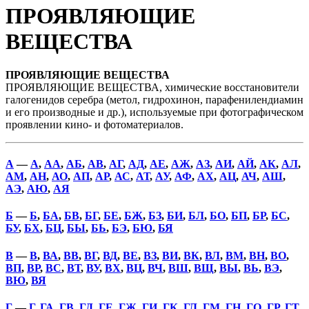
ПРОЯВЛЯЮЩИЕ
ВЕЩЕСТВА
ПРОЯВЛЯЮЩИЕ ВЕЩЕСТВА
ПРОЯВЛЯЮЩИЕ ВЕЩЕСТВА, химические восстановители
галогенидов серебра (метол, гидрохинон, парафенилендиамин
и его производные и др.), используемые при фотографическом
проявлении кино- и фотоматериалов.
А
—
А
,
АА
,
АБ
,
АВ
,
АГ
,
АД
,
АЕ
,
АЖ
,
АЗ
,
АИ
,
АЙ
,
АК
,
АЛ
,
АМ
,
АН
,
АО
,
АП
,
АР
,
АС
,
АТ
,
АУ
,
АФ
,
АХ
,
АЦ
,
АЧ
,
АШ
,
АЭ
,
АЮ
,
АЯ
Б
—
Б
,
БА
,
БВ
,
БГ
,
БЕ
,
БЖ
,
БЗ
,
БИ
,
БЛ
,
БО
,
БП
,
БР
,
БС
,
БУ
,
БХ
,
БЦ
,
БЫ
,
БЬ
,
БЭ
,
БЮ
,
БЯ
В
—
В
,
ВА
,
ВВ
,
ВГ
,
ВД
,
ВЕ
,
ВЗ
,
ВИ
,
ВК
,
ВЛ
,
ВМ
,
ВН
,
ВО
,
ВП
,
ВР
,
ВС
,
ВТ
,
ВУ
,
ВХ
,
ВЦ
,
ВЧ
,
ВШ
,
ВЩ
,
ВЫ
,
ВЬ
,
ВЭ
,
ВЮ
,
ВЯ
Г
—
Г
,
ГА
,
ГВ
,
ГД
,
ГЕ
,
ГЖ
,
ГИ
,
ГК
,
ГЛ
,
ГМ
,
ГН
,
ГО
,
ГР
,
ГТ
,