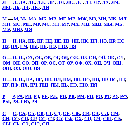
Л
—
Л
,
ЛА
,
ЛЕ
,
ЛЖ
,
ЛИ
,
ЛЛ
,
ЛО
,
ЛС
,
ЛТ
,
ЛУ
,
ЛХ
,
ЛЧ
,
ЛЫ
,
ЛЬ
,
ЛЭ
,
ЛЮ
,
ЛЯ
М
—
М
,
М-
,
МА
,
МБ
,
МВ
,
МГ
,
МЕ
,
МЖ
,
МЗ
,
МИ
,
МК
,
МЛ
,
МН
,
МО
,
МП
,
МР
,
МС
,
МТ
,
МУ
,
МХ
,
МЦ
,
МШ
,
МЫ
,
МЬ
,
МЭ
,
МЮ
,
МЯ
Н
—
Н
,
НА
,
НБ
,
НГ
,
НД
,
НЕ
,
НЗ
,
НИ
,
НК
,
НЛ
,
НО
,
НР
,
НС
,
НУ
,
НХ
,
НЧ
,
НЫ
,
НЬ
,
НЭ
,
НЮ
,
НЯ
О
—
О
,
О-
,
ОА
,
ОБ
,
ОВ
,
ОГ
,
ОД
,
ОЖ
,
ОЗ
,
ОИ
,
ОЙ
,
ОК
,
ОЛ
,
ОМ
,
ОН
,
ОО
,
ОП
,
ОР
,
ОС
,
ОТ
,
ОУ
,
ОФ
,
ОХ
,
ОЦ
,
ОЧ
,
ОШ
,
ОЩ
,
ОЭ
,
ОЮ
,
ОЯ
П
—
П
,
П-
,
ПА
,
ПЕ
,
ПИ
,
ПЛ
,
ПМ
,
ПН
,
ПО
,
ПП
,
ПР
,
ПС
,
ПТ
,
ПУ
,
ПФ
,
ПХ
,
ПЧ
,
ПШ
,
ПЫ
,
ПЬ
,
ПЭ
,
ПЮ
,
ПЯ
Р
—
Р
,
РА
,
РВ
,
РД
,
РЕ
,
РЖ
,
РИ
,
РК
,
РМ
,
РН
,
РО
,
РТ
,
РУ
,
РФ
,
РЫ
,
РЭ
,
РЮ
,
РЯ
С
—
С
,
СА
,
СБ
,
СВ
,
СГ
,
СД
,
СЕ
,
СЖ
,
СИ
,
СК
,
СЛ
,
СМ
,
СН
,
СО
,
СП
,
СР
,
СС
,
СТ
,
СУ
,
СФ
,
СХ
,
СЦ
,
СЧ
,
СШ
,
СЪ
,
СЫ
,
СЬ
,
СЭ
,
СЮ
,
СЯ