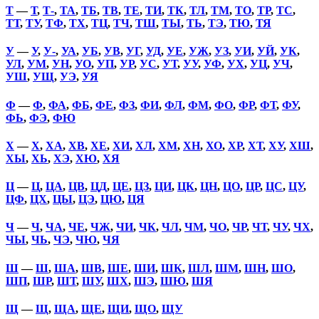
Т
—
Т
,
Т-
,
ТА
,
ТБ
,
ТВ
,
ТЕ
,
ТИ
,
ТК
,
ТЛ
,
ТМ
,
ТО
,
ТР
,
ТС
,
ТТ
,
ТУ
,
ТФ
,
ТХ
,
ТЦ
,
ТЧ
,
ТШ
,
ТЫ
,
ТЬ
,
ТЭ
,
ТЮ
,
ТЯ
У
—
У
,
У-
,
УА
,
УБ
,
УВ
,
УГ
,
УД
,
УЕ
,
УЖ
,
УЗ
,
УИ
,
УЙ
,
УК
,
УЛ
,
УМ
,
УН
,
УО
,
УП
,
УР
,
УС
,
УТ
,
УУ
,
УФ
,
УХ
,
УЦ
,
УЧ
,
УШ
,
УЩ
,
УЭ
,
УЯ
Ф
—
Ф
,
ФА
,
ФБ
,
ФЕ
,
ФЗ
,
ФИ
,
ФЛ
,
ФМ
,
ФО
,
ФР
,
ФТ
,
ФУ
,
ФЬ
,
ФЭ
,
ФЮ
Х
—
Х
,
ХА
,
ХВ
,
ХЕ
,
ХИ
,
ХЛ
,
ХМ
,
ХН
,
ХО
,
ХР
,
ХТ
,
ХУ
,
ХШ
,
ХЫ
,
ХЬ
,
ХЭ
,
ХЮ
,
ХЯ
Ц
—
Ц
,
ЦА
,
ЦВ
,
ЦД
,
ЦЕ
,
ЦЗ
,
ЦИ
,
ЦК
,
ЦН
,
ЦО
,
ЦР
,
ЦС
,
ЦУ
,
ЦФ
,
ЦХ
,
ЦЫ
,
ЦЭ
,
ЦЮ
,
ЦЯ
Ч
—
Ч
,
ЧА
,
ЧЕ
,
ЧЖ
,
ЧИ
,
ЧК
,
ЧЛ
,
ЧМ
,
ЧО
,
ЧР
,
ЧТ
,
ЧУ
,
ЧХ
,
ЧЫ
,
ЧЬ
,
ЧЭ
,
ЧЮ
,
ЧЯ
Ш
—
Ш
,
ША
,
ШВ
,
ШЕ
,
ШИ
,
ШК
,
ШЛ
,
ШМ
,
ШН
,
ШО
,
ШП
,
ШР
,
ШТ
,
ШУ
,
ШХ
,
ШЭ
,
ШЮ
,
ШЯ
Щ
—
Щ
,
ЩА
,
ЩЕ
,
ЩИ
,
ЩО
,
ЩУ