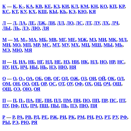
К
—
К
,
К-
,
КА
,
КВ
,
КЕ
,
КЗ
,
КИ
,
КЛ
,
КМ
,
КН
,
КО
,
КП
,
КР
,
КС
,
КТ
,
КУ
,
КХ
,
КШ
,
КЫ
,
КЬ
,
КЭ
,
КЮ
,
КЯ
Л
—
Л
,
ЛА
,
ЛЕ
,
ЛЖ
,
ЛИ
,
ЛЛ
,
ЛО
,
ЛС
,
ЛТ
,
ЛУ
,
ЛХ
,
ЛЧ
,
ЛЫ
,
ЛЬ
,
ЛЭ
,
ЛЮ
,
ЛЯ
М
—
М
,
М-
,
МА
,
МБ
,
МВ
,
МГ
,
МЕ
,
МЖ
,
МЗ
,
МИ
,
МК
,
МЛ
,
МН
,
МО
,
МП
,
МР
,
МС
,
МТ
,
МУ
,
МХ
,
МЦ
,
МШ
,
МЫ
,
МЬ
,
МЭ
,
МЮ
,
МЯ
Н
—
Н
,
НА
,
НБ
,
НГ
,
НД
,
НЕ
,
НЗ
,
НИ
,
НК
,
НЛ
,
НО
,
НР
,
НС
,
НУ
,
НХ
,
НЧ
,
НЫ
,
НЬ
,
НЭ
,
НЮ
,
НЯ
О
—
О
,
О-
,
ОА
,
ОБ
,
ОВ
,
ОГ
,
ОД
,
ОЖ
,
ОЗ
,
ОИ
,
ОЙ
,
ОК
,
ОЛ
,
ОМ
,
ОН
,
ОО
,
ОП
,
ОР
,
ОС
,
ОТ
,
ОУ
,
ОФ
,
ОХ
,
ОЦ
,
ОЧ
,
ОШ
,
ОЩ
,
ОЭ
,
ОЮ
,
ОЯ
П
—
П
,
П-
,
ПА
,
ПЕ
,
ПИ
,
ПЛ
,
ПМ
,
ПН
,
ПО
,
ПП
,
ПР
,
ПС
,
ПТ
,
ПУ
,
ПФ
,
ПХ
,
ПЧ
,
ПШ
,
ПЫ
,
ПЬ
,
ПЭ
,
ПЮ
,
ПЯ
Р
—
Р
,
РА
,
РВ
,
РД
,
РЕ
,
РЖ
,
РИ
,
РК
,
РМ
,
РН
,
РО
,
РТ
,
РУ
,
РФ
,
РЫ
,
РЭ
,
РЮ
,
РЯ