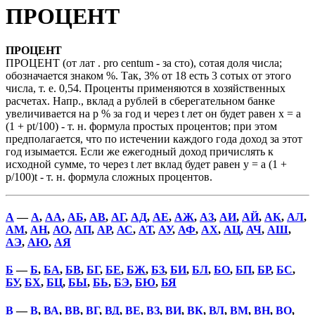
ПРОЦЕНТ
ПРОЦЕНТ
ПРОЦЕНТ (от лат . pro centum - за сто), сотая доля числа;
обозначается знаком %. Так, 3% от 18 есть 3 сотых от этого
числа, т. е. 0,54. Проценты применяются в хозяйственных
расчетах. Напр., вклад a рублей в сберегательном банке
увеличивается на p % за год и через t лет он будет равен x = a
(1 + pt/100) - т. н. формула простых процентов; при этом
предполагается, что по истечении каждого года доход за этот
год изымается. Если же ежегодный доход причислять к
исходной сумме, то через t лет вклад будет равен y = a (1 +
p/100)t - т. н. формула сложных процентов.
А
—
А
,
АА
,
АБ
,
АВ
,
АГ
,
АД
,
АЕ
,
АЖ
,
АЗ
,
АИ
,
АЙ
,
АК
,
АЛ
,
АМ
,
АН
,
АО
,
АП
,
АР
,
АС
,
АТ
,
АУ
,
АФ
,
АХ
,
АЦ
,
АЧ
,
АШ
,
АЭ
,
АЮ
,
АЯ
Б
—
Б
,
БА
,
БВ
,
БГ
,
БЕ
,
БЖ
,
БЗ
,
БИ
,
БЛ
,
БО
,
БП
,
БР
,
БС
,
БУ
,
БХ
,
БЦ
,
БЫ
,
БЬ
,
БЭ
,
БЮ
,
БЯ
В
—
В
,
ВА
,
ВВ
,
ВГ
,
ВД
,
ВЕ
,
ВЗ
,
ВИ
,
ВК
,
ВЛ
,
ВМ
,
ВН
,
ВО
,