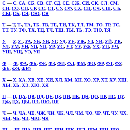
С
—
С
,
СА
,
СБ
,
СВ
,
СГ
,
СД
,
СЕ
,
СЖ
,
СИ
,
СК
,
СЛ
,
СМ
,
СН
,
СО
,
СП
,
СР
,
СС
,
СТ
,
СУ
,
СФ
,
СХ
,
СЦ
,
СЧ
,
СШ
,
СЪ
,
СЫ
,
СЬ
,
СЭ
,
СЮ
,
СЯ
Т
—
Т
,
Т-
,
ТА
,
ТБ
,
ТВ
,
ТЕ
,
ТИ
,
ТК
,
ТЛ
,
ТМ
,
ТО
,
ТР
,
ТС
,
ТТ
,
ТУ
,
ТФ
,
ТХ
,
ТЦ
,
ТЧ
,
ТШ
,
ТЫ
,
ТЬ
,
ТЭ
,
ТЮ
,
ТЯ
У
—
У
,
У-
,
УА
,
УБ
,
УВ
,
УГ
,
УД
,
УЕ
,
УЖ
,
УЗ
,
УИ
,
УЙ
,
УК
,
УЛ
,
УМ
,
УН
,
УО
,
УП
,
УР
,
УС
,
УТ
,
УУ
,
УФ
,
УХ
,
УЦ
,
УЧ
,
УШ
,
УЩ
,
УЭ
,
УЯ
Ф
—
Ф
,
ФА
,
ФБ
,
ФЕ
,
ФЗ
,
ФИ
,
ФЛ
,
ФМ
,
ФО
,
ФР
,
ФТ
,
ФУ
,
ФЬ
,
ФЭ
,
ФЮ
Х
—
Х
,
ХА
,
ХВ
,
ХЕ
,
ХИ
,
ХЛ
,
ХМ
,
ХН
,
ХО
,
ХР
,
ХТ
,
ХУ
,
ХШ
,
ХЫ
,
ХЬ
,
ХЭ
,
ХЮ
,
ХЯ
Ц
—
Ц
,
ЦА
,
ЦВ
,
ЦД
,
ЦЕ
,
ЦЗ
,
ЦИ
,
ЦК
,
ЦН
,
ЦО
,
ЦР
,
ЦС
,
ЦУ
,
ЦФ
,
ЦХ
,
ЦЫ
,
ЦЭ
,
ЦЮ
,
ЦЯ
Ч
—
Ч
,
ЧА
,
ЧЕ
,
ЧЖ
,
ЧИ
,
ЧК
,
ЧЛ
,
ЧМ
,
ЧО
,
ЧР
,
ЧТ
,
ЧУ
,
ЧХ
,
ЧЫ
,
ЧЬ
,
ЧЭ
,
ЧЮ
,
ЧЯ
Ш
—
Ш
,
ША
,
ШВ
,
ШЕ
,
ШИ
,
ШК
,
ШЛ
,
ШМ
,
ШН
,
ШО
,