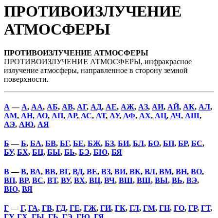
ПРОТИВОИЗЛУЧЕНИЕ
АТМОСФЕРЫ
ПРОТИВОИЗЛУЧЕНИЕ АТМОСФЕРЫ
ПРОТИВОИЗЛУЧЕНИЕ АТМОСФЕРЫ, инфракрасное
излучение атмосферы, направленное в сторону земной
поверхности.
А
—
А
,
АА
,
АБ
,
АВ
,
АГ
,
АД
,
АЕ
,
АЖ
,
АЗ
,
АИ
,
АЙ
,
АК
,
АЛ
,
АМ
,
АН
,
АО
,
АП
,
АР
,
АС
,
АТ
,
АУ
,
АФ
,
АХ
,
АЦ
,
АЧ
,
АШ
,
АЭ
,
АЮ
,
АЯ
Б
—
Б
,
БА
,
БВ
,
БГ
,
БЕ
,
БЖ
,
БЗ
,
БИ
,
БЛ
,
БО
,
БП
,
БР
,
БС
,
БУ
,
БХ
,
БЦ
,
БЫ
,
БЬ
,
БЭ
,
БЮ
,
БЯ
В
—
В
,
ВА
,
ВВ
,
ВГ
,
ВД
,
ВЕ
,
ВЗ
,
ВИ
,
ВК
,
ВЛ
,
ВМ
,
ВН
,
ВО
,
ВП
,
ВР
,
ВС
,
ВТ
,
ВУ
,
ВХ
,
ВЦ
,
ВЧ
,
ВШ
,
ВЩ
,
ВЫ
,
ВЬ
,
ВЭ
,
ВЮ
,
ВЯ
Г
—
Г
,
ГА
,
ГВ
,
ГД
,
ГЕ
,
ГЖ
,
ГИ
,
ГК
,
ГЛ
,
ГМ
,
ГН
,
ГО
,
ГР
,
ГТ
,
ГУ
,
ГХ
,
ГЫ
,
ГЬ
,
ГЭ
,
ГЮ
,
ГЯ