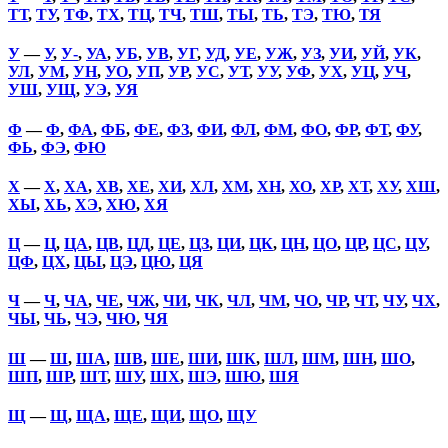
ТТ
,
ТУ
,
ТФ
,
ТХ
,
ТЦ
,
ТЧ
,
ТШ
,
ТЫ
,
ТЬ
,
ТЭ
,
ТЮ
,
ТЯ
У
—
У
,
У-
,
УА
,
УБ
,
УВ
,
УГ
,
УД
,
УЕ
,
УЖ
,
УЗ
,
УИ
,
УЙ
,
УК
,
УЛ
,
УМ
,
УН
,
УО
,
УП
,
УР
,
УС
,
УТ
,
УУ
,
УФ
,
УХ
,
УЦ
,
УЧ
,
УШ
,
УЩ
,
УЭ
,
УЯ
Ф
—
Ф
,
ФА
,
ФБ
,
ФЕ
,
ФЗ
,
ФИ
,
ФЛ
,
ФМ
,
ФО
,
ФР
,
ФТ
,
ФУ
,
ФЬ
,
ФЭ
,
ФЮ
Х
—
Х
,
ХА
,
ХВ
,
ХЕ
,
ХИ
,
ХЛ
,
ХМ
,
ХН
,
ХО
,
ХР
,
ХТ
,
ХУ
,
ХШ
,
ХЫ
,
ХЬ
,
ХЭ
,
ХЮ
,
ХЯ
Ц
—
Ц
,
ЦА
,
ЦВ
,
ЦД
,
ЦЕ
,
ЦЗ
,
ЦИ
,
ЦК
,
ЦН
,
ЦО
,
ЦР
,
ЦС
,
ЦУ
,
ЦФ
,
ЦХ
,
ЦЫ
,
ЦЭ
,
ЦЮ
,
ЦЯ
Ч
—
Ч
,
ЧА
,
ЧЕ
,
ЧЖ
,
ЧИ
,
ЧК
,
ЧЛ
,
ЧМ
,
ЧО
,
ЧР
,
ЧТ
,
ЧУ
,
ЧХ
,
ЧЫ
,
ЧЬ
,
ЧЭ
,
ЧЮ
,
ЧЯ
Ш
—
Ш
,
ША
,
ШВ
,
ШЕ
,
ШИ
,
ШК
,
ШЛ
,
ШМ
,
ШН
,
ШО
,
ШП
,
ШР
,
ШТ
,
ШУ
,
ШХ
,
ШЭ
,
ШЮ
,
ШЯ
Щ
—
Щ
,
ЩА
,
ЩЕ
,
ЩИ
,
ЩО
,
ЩУ