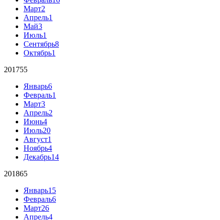
Март
2
Апрель
1
Май
3
Июль
1
Сентябрь
8
Октябрь
1
2017
55
Январь
6
Февраль
1
Март
3
Апрель
2
Июнь
4
Июль
20
Август
1
Ноябрь
4
Декабрь
14
2018
65
Январь
15
Февраль
6
Март
26
Апрель
4