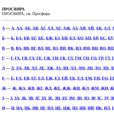
ПРОСВИРА
ПРОСВИРА, см. Просфора.
А
—
А
,
АА
,
АБ
,
АВ
,
АГ
,
АД
,
АЕ
,
АЖ
,
АЗ
,
АИ
,
АЙ
,
АК
,
АЛ
,
Б
—
Б
,
БА
,
БВ
,
БГ
,
БЕ
,
БЖ
,
БЗ
,
БИ
,
БЛ
,
БО
,
БП
,
БР
,
БС
,
БУ
В
—
В
,
ВА
,
ВВ
,
ВГ
,
ВД
,
ВЕ
,
ВЗ
,
ВИ
,
ВК
,
ВЛ
,
ВМ
,
ВН
,
ВО
,
ВП
Г
—
Г
,
ГА
,
ГВ
,
ГД
,
ГЕ
,
ГЖ
,
ГИ
,
ГК
,
ГЛ
,
ГМ
,
ГН
,
ГО
,
ГР
,
ГТ
,
Д
—
Д
,
ДА
,
ДВ
,
ДД
,
ДЕ
,
ДЖ
,
ДЗ
,
ДИ
,
ДЛ
,
ДМ
,
ДН
,
ДО
,
ДП
,
Д
Е
—
Е
,
ЕА
,
ЕВ
,
ЕГ
,
ЕД
,
ЕЖ
,
ЕЗ
,
ЕЙ
,
ЕК
,
ЕЛ
,
ЕМ
,
ЕН
,
ЕО
,
Е
Ж
—
Ж
,
ЖА
,
ЖВ
,
ЖГ
,
ЖД
,
ЖЕ
,
ЖЖ
,
ЖИ
,
ЖЛ
,
ЖМ
,
ЖН
,
Ж
З
—
З
,
ЗА
,
ЗБ
,
ЗВ
,
ЗГ
,
ЗД
,
ЗЕ
,
ЗИ
,
ЗЛ
,
ЗМ
,
ЗН
,
ЗО
,
ЗР
,
ЗС
,
ЗУ
,
З
И
—
И
,
ИА
,
ИБ
,
ИВ
,
ИГ
,
ИД
,
ИЕ
,
ИЖ
,
ИЗ
,
ИИ
,
ИЙ
,
ИК
,
ИЛ
,