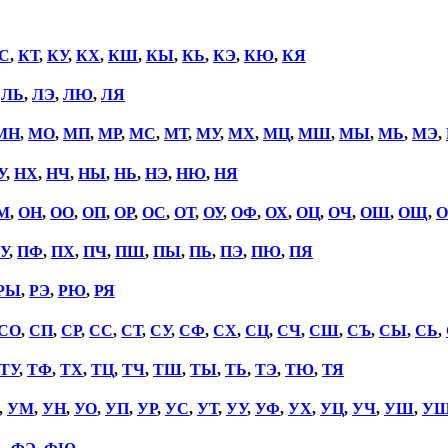
С
,
КТ
,
КУ
,
КХ
,
КШ
,
КЫ
,
КЬ
,
КЭ
,
КЮ
,
КЯ
,
ЛЬ
,
ЛЭ
,
ЛЮ
,
ЛЯ
МН
,
МО
,
МП
,
МР
,
МС
,
МТ
,
МУ
,
МХ
,
МЦ
,
МШ
,
МЫ
,
МЬ
,
МЭ
,
У
,
НХ
,
НЧ
,
НЫ
,
НЬ
,
НЭ
,
НЮ
,
НЯ
М
,
ОН
,
ОО
,
ОП
,
ОР
,
ОС
,
ОТ
,
ОУ
,
ОФ
,
ОХ
,
ОЦ
,
ОЧ
,
ОШ
,
ОЩ
,
О
У
,
ПФ
,
ПХ
,
ПЧ
,
ПШ
,
ПЫ
,
ПЬ
,
ПЭ
,
ПЮ
,
ПЯ
РЫ
,
РЭ
,
РЮ
,
РЯ
СО
,
СП
,
СР
,
СС
,
СТ
,
СУ
,
СФ
,
СХ
,
СЦ
,
СЧ
,
СШ
,
СЪ
,
СЫ
,
СЬ
,
ТУ
,
ТФ
,
ТХ
,
ТЦ
,
ТЧ
,
ТШ
,
ТЫ
,
ТЬ
,
ТЭ
,
ТЮ
,
ТЯ
,
УМ
,
УН
,
УО
,
УП
,
УР
,
УС
,
УТ
,
УУ
,
УФ
,
УХ
,
УЦ
,
УЧ
,
УШ
,
У