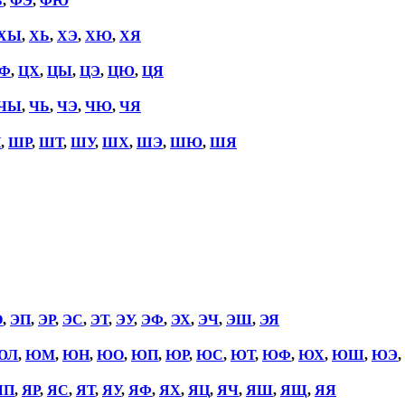
Ь
,
ФЭ
,
ФЮ
ХЫ
,
ХЬ
,
ХЭ
,
ХЮ
,
ХЯ
Ф
,
ЦХ
,
ЦЫ
,
ЦЭ
,
ЦЮ
,
ЦЯ
ЧЫ
,
ЧЬ
,
ЧЭ
,
ЧЮ
,
ЧЯ
П
,
ШР
,
ШТ
,
ШУ
,
ШХ
,
ШЭ
,
ШЮ
,
ШЯ
О
,
ЭП
,
ЭР
,
ЭС
,
ЭТ
,
ЭУ
,
ЭФ
,
ЭХ
,
ЭЧ
,
ЭШ
,
ЭЯ
ЮЛ
,
ЮМ
,
ЮН
,
ЮО
,
ЮП
,
ЮР
,
ЮС
,
ЮТ
,
ЮФ
,
ЮХ
,
ЮШ
,
ЮЭ
,
ЯП
,
ЯР
,
ЯС
,
ЯТ
,
ЯУ
,
ЯФ
,
ЯХ
,
ЯЦ
,
ЯЧ
,
ЯШ
,
ЯЩ
,
ЯЯ