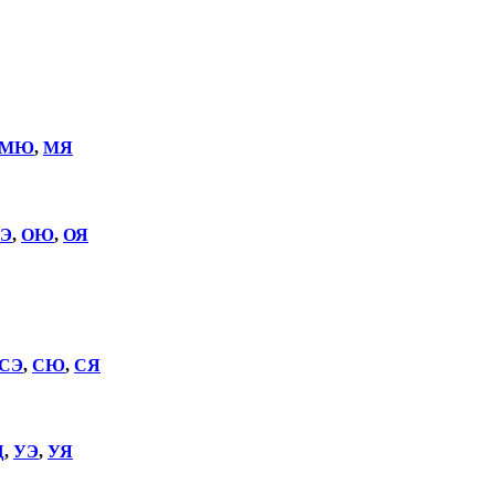
МЮ
,
МЯ
Э
,
ОЮ
,
ОЯ
СЭ
,
СЮ
,
СЯ
Щ
,
УЭ
,
УЯ