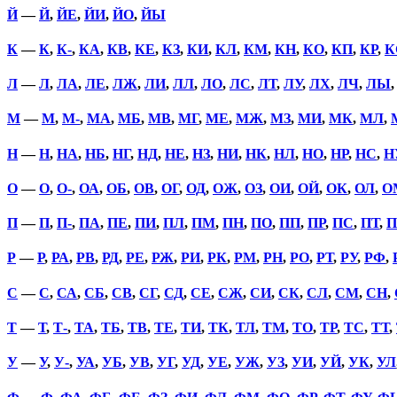
Й
—
Й
,
ЙЕ
,
ЙИ
,
ЙО
,
ЙЫ
К
—
К
,
К-
,
КА
,
КВ
,
КЕ
,
КЗ
,
КИ
,
КЛ
,
КМ
,
КН
,
КО
,
КП
,
КР
,
К
Л
—
Л
,
ЛА
,
ЛЕ
,
ЛЖ
,
ЛИ
,
ЛЛ
,
ЛО
,
ЛС
,
ЛТ
,
ЛУ
,
ЛХ
,
ЛЧ
,
ЛЫ
М
—
М
,
М-
,
МА
,
МБ
,
МВ
,
МГ
,
МЕ
,
МЖ
,
МЗ
,
МИ
,
МК
,
МЛ
,
Н
—
Н
,
НА
,
НБ
,
НГ
,
НД
,
НЕ
,
НЗ
,
НИ
,
НК
,
НЛ
,
НО
,
НР
,
НС
,
Н
О
—
О
,
О-
,
ОА
,
ОБ
,
ОВ
,
ОГ
,
ОД
,
ОЖ
,
ОЗ
,
ОИ
,
ОЙ
,
ОК
,
ОЛ
,
О
П
—
П
,
П-
,
ПА
,
ПЕ
,
ПИ
,
ПЛ
,
ПМ
,
ПН
,
ПО
,
ПП
,
ПР
,
ПС
,
ПТ
,
П
Р
—
Р
,
РА
,
РВ
,
РД
,
РЕ
,
РЖ
,
РИ
,
РК
,
РМ
,
РН
,
РО
,
РТ
,
РУ
,
РФ
,
С
—
С
,
СА
,
СБ
,
СВ
,
СГ
,
СД
,
СЕ
,
СЖ
,
СИ
,
СК
,
СЛ
,
СМ
,
СН
,
Т
—
Т
,
Т-
,
ТА
,
ТБ
,
ТВ
,
ТЕ
,
ТИ
,
ТК
,
ТЛ
,
ТМ
,
ТО
,
ТР
,
ТС
,
ТТ
,
У
—
У
,
У-
,
УА
,
УБ
,
УВ
,
УГ
,
УД
,
УЕ
,
УЖ
,
УЗ
,
УИ
,
УЙ
,
УК
,
УЛ