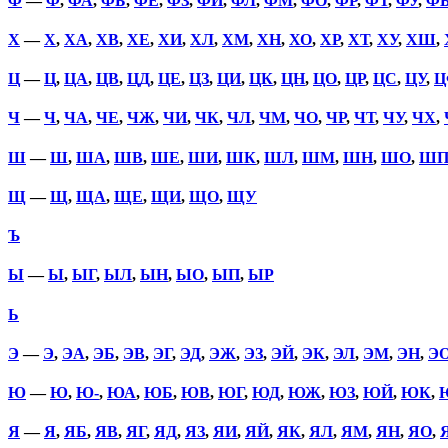
Ф
—
Ф
,
ФА
,
ФБ
,
ФЕ
,
ФЗ
,
ФИ
,
ФЛ
,
ФМ
,
ФО
,
ФР
,
ФТ
,
ФУ
,
Ф
Х
—
Х
,
ХА
,
ХВ
,
ХЕ
,
ХИ
,
ХЛ
,
ХМ
,
ХН
,
ХО
,
ХР
,
ХТ
,
ХУ
,
ХШ
,
Ц
—
Ц
,
ЦА
,
ЦВ
,
ЦД
,
ЦЕ
,
ЦЗ
,
ЦИ
,
ЦК
,
ЦН
,
ЦО
,
ЦР
,
ЦС
,
ЦУ
,
Ц
Ч
—
Ч
,
ЧА
,
ЧЕ
,
ЧЖ
,
ЧИ
,
ЧК
,
ЧЛ
,
ЧМ
,
ЧО
,
ЧР
,
ЧТ
,
ЧУ
,
ЧХ
,
Ш
—
Ш
,
ША
,
ШВ
,
ШЕ
,
ШИ
,
ШК
,
ШЛ
,
ШМ
,
ШН
,
ШО
,
Ш
Щ
—
Щ
,
ЩА
,
ЩЕ
,
ЩИ
,
ЩО
,
ЩУ
Ъ
Ы
—
Ы
,
ЫГ
,
ЫЛ
,
ЫН
,
ЫО
,
ЫП
,
ЫР
Ь
Э
—
Э
,
ЭА
,
ЭБ
,
ЭВ
,
ЭГ
,
ЭД
,
ЭЖ
,
ЭЗ
,
ЭЙ
,
ЭК
,
ЭЛ
,
ЭМ
,
ЭН
,
Э
Ю
—
Ю
,
Ю-
,
ЮА
,
ЮБ
,
ЮВ
,
ЮГ
,
ЮД
,
ЮЖ
,
ЮЗ
,
ЮЙ
,
ЮК
,
Я
—
Я
,
ЯБ
,
ЯВ
,
ЯГ
,
ЯД
,
ЯЗ
,
ЯИ
,
ЯЙ
,
ЯК
,
ЯЛ
,
ЯМ
,
ЯН
,
ЯО
,