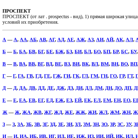
ПРОСПЕКТ
ПРОСПЕКТ (от лат . prospectus - вид), 1) прямая широкая улиц
условий их приобретения.
А
—
А
,
АА
,
АБ
,
АВ
,
АГ
,
АД
,
АЕ
,
АЖ
,
АЗ
,
АИ
,
АЙ
,
АК
,
АЛ
,
Б
—
Б
,
БА
,
БВ
,
БГ
,
БЕ
,
БЖ
,
БЗ
,
БИ
,
БЛ
,
БО
,
БП
,
БР
,
БС
,
БУ
В
—
В
,
ВА
,
ВВ
,
ВГ
,
ВД
,
ВЕ
,
ВЗ
,
ВИ
,
ВК
,
ВЛ
,
ВМ
,
ВН
,
ВО
,
ВП
Г
—
Г
,
ГА
,
ГВ
,
ГД
,
ГЕ
,
ГЖ
,
ГИ
,
ГК
,
ГЛ
,
ГМ
,
ГН
,
ГО
,
ГР
,
ГТ
,
Д
—
Д
,
ДА
,
ДВ
,
ДД
,
ДЕ
,
ДЖ
,
ДЗ
,
ДИ
,
ДЛ
,
ДМ
,
ДН
,
ДО
,
ДП
,
Д
Е
—
Е
,
ЕА
,
ЕВ
,
ЕГ
,
ЕД
,
ЕЖ
,
ЕЗ
,
ЕЙ
,
ЕК
,
ЕЛ
,
ЕМ
,
ЕН
,
ЕО
,
Е
Ж
—
Ж
,
ЖА
,
ЖВ
,
ЖГ
,
ЖД
,
ЖЕ
,
ЖЖ
,
ЖИ
,
ЖЛ
,
ЖМ
,
ЖН
,
Ж
З
—
З
,
ЗА
,
ЗБ
,
ЗВ
,
ЗГ
,
ЗД
,
ЗЕ
,
ЗИ
,
ЗЛ
,
ЗМ
,
ЗН
,
ЗО
,
ЗР
,
ЗС
,
ЗУ
,
З
И
—
И
,
ИА
,
ИБ
,
ИВ
,
ИГ
,
ИД
,
ИЕ
,
ИЖ
,
ИЗ
,
ИИ
,
ИЙ
,
ИК
,
ИЛ
,