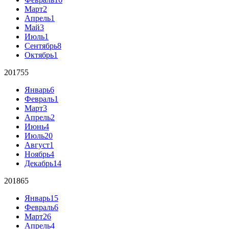
Март
2
Апрель
1
Май
3
Июль
1
Сентябрь
8
Октябрь
1
2017
55
Январь
6
Февраль
1
Март
3
Апрель
2
Июнь
4
Июль
20
Август
1
Ноябрь
4
Декабрь
14
2018
65
Январь
15
Февраль
6
Март
26
Апрель
4