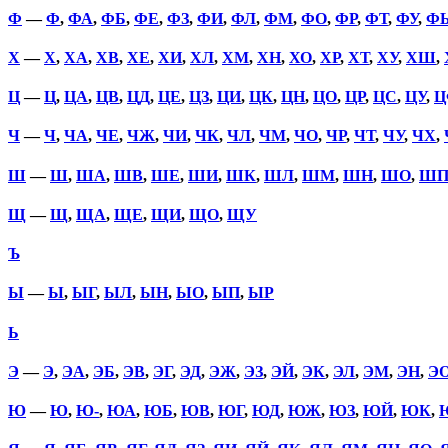
Ф
—
Ф
,
ФА
,
ФБ
,
ФЕ
,
ФЗ
,
ФИ
,
ФЛ
,
ФМ
,
ФО
,
ФР
,
ФТ
,
ФУ
,
Ф
Х
—
Х
,
ХА
,
ХВ
,
ХЕ
,
ХИ
,
ХЛ
,
ХМ
,
ХН
,
ХО
,
ХР
,
ХТ
,
ХУ
,
ХШ
,
Ц
—
Ц
,
ЦА
,
ЦВ
,
ЦД
,
ЦЕ
,
ЦЗ
,
ЦИ
,
ЦК
,
ЦН
,
ЦО
,
ЦР
,
ЦС
,
ЦУ
,
Ц
Ч
—
Ч
,
ЧА
,
ЧЕ
,
ЧЖ
,
ЧИ
,
ЧК
,
ЧЛ
,
ЧМ
,
ЧО
,
ЧР
,
ЧТ
,
ЧУ
,
ЧХ
,
Ш
—
Ш
,
ША
,
ШВ
,
ШЕ
,
ШИ
,
ШК
,
ШЛ
,
ШМ
,
ШН
,
ШО
,
Ш
Щ
—
Щ
,
ЩА
,
ЩЕ
,
ЩИ
,
ЩО
,
ЩУ
Ъ
Ы
—
Ы
,
ЫГ
,
ЫЛ
,
ЫН
,
ЫО
,
ЫП
,
ЫР
Ь
Э
—
Э
,
ЭА
,
ЭБ
,
ЭВ
,
ЭГ
,
ЭД
,
ЭЖ
,
ЭЗ
,
ЭЙ
,
ЭК
,
ЭЛ
,
ЭМ
,
ЭН
,
Э
Ю
—
Ю
,
Ю-
,
ЮА
,
ЮБ
,
ЮВ
,
ЮГ
,
ЮД
,
ЮЖ
,
ЮЗ
,
ЮЙ
,
ЮК
,