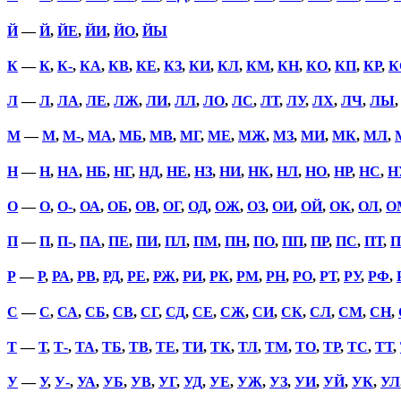
Й
—
Й
,
ЙЕ
,
ЙИ
,
ЙО
,
ЙЫ
К
—
К
,
К-
,
КА
,
КВ
,
КЕ
,
КЗ
,
КИ
,
КЛ
,
КМ
,
КН
,
КО
,
КП
,
КР
,
К
Л
—
Л
,
ЛА
,
ЛЕ
,
ЛЖ
,
ЛИ
,
ЛЛ
,
ЛО
,
ЛС
,
ЛТ
,
ЛУ
,
ЛХ
,
ЛЧ
,
ЛЫ
М
—
М
,
М-
,
МА
,
МБ
,
МВ
,
МГ
,
МЕ
,
МЖ
,
МЗ
,
МИ
,
МК
,
МЛ
,
Н
—
Н
,
НА
,
НБ
,
НГ
,
НД
,
НЕ
,
НЗ
,
НИ
,
НК
,
НЛ
,
НО
,
НР
,
НС
,
Н
О
—
О
,
О-
,
ОА
,
ОБ
,
ОВ
,
ОГ
,
ОД
,
ОЖ
,
ОЗ
,
ОИ
,
ОЙ
,
ОК
,
ОЛ
,
О
П
—
П
,
П-
,
ПА
,
ПЕ
,
ПИ
,
ПЛ
,
ПМ
,
ПН
,
ПО
,
ПП
,
ПР
,
ПС
,
ПТ
,
П
Р
—
Р
,
РА
,
РВ
,
РД
,
РЕ
,
РЖ
,
РИ
,
РК
,
РМ
,
РН
,
РО
,
РТ
,
РУ
,
РФ
,
С
—
С
,
СА
,
СБ
,
СВ
,
СГ
,
СД
,
СЕ
,
СЖ
,
СИ
,
СК
,
СЛ
,
СМ
,
СН
,
Т
—
Т
,
Т-
,
ТА
,
ТБ
,
ТВ
,
ТЕ
,
ТИ
,
ТК
,
ТЛ
,
ТМ
,
ТО
,
ТР
,
ТС
,
ТТ
,
У
—
У
,
У-
,
УА
,
УБ
,
УВ
,
УГ
,
УД
,
УЕ
,
УЖ
,
УЗ
,
УИ
,
УЙ
,
УК
,
УЛ