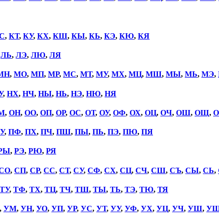
С
,
КТ
,
КУ
,
КХ
,
КШ
,
КЫ
,
КЬ
,
КЭ
,
КЮ
,
КЯ
,
ЛЬ
,
ЛЭ
,
ЛЮ
,
ЛЯ
МН
,
МО
,
МП
,
МР
,
МС
,
МТ
,
МУ
,
МХ
,
МЦ
,
МШ
,
МЫ
,
МЬ
,
МЭ
,
У
,
НХ
,
НЧ
,
НЫ
,
НЬ
,
НЭ
,
НЮ
,
НЯ
М
,
ОН
,
ОО
,
ОП
,
ОР
,
ОС
,
ОТ
,
ОУ
,
ОФ
,
ОХ
,
ОЦ
,
ОЧ
,
ОШ
,
ОЩ
,
О
У
,
ПФ
,
ПХ
,
ПЧ
,
ПШ
,
ПЫ
,
ПЬ
,
ПЭ
,
ПЮ
,
ПЯ
РЫ
,
РЭ
,
РЮ
,
РЯ
СО
,
СП
,
СР
,
СС
,
СТ
,
СУ
,
СФ
,
СХ
,
СЦ
,
СЧ
,
СШ
,
СЪ
,
СЫ
,
СЬ
,
ТУ
,
ТФ
,
ТХ
,
ТЦ
,
ТЧ
,
ТШ
,
ТЫ
,
ТЬ
,
ТЭ
,
ТЮ
,
ТЯ
,
УМ
,
УН
,
УО
,
УП
,
УР
,
УС
,
УТ
,
УУ
,
УФ
,
УХ
,
УЦ
,
УЧ
,
УШ
,
У