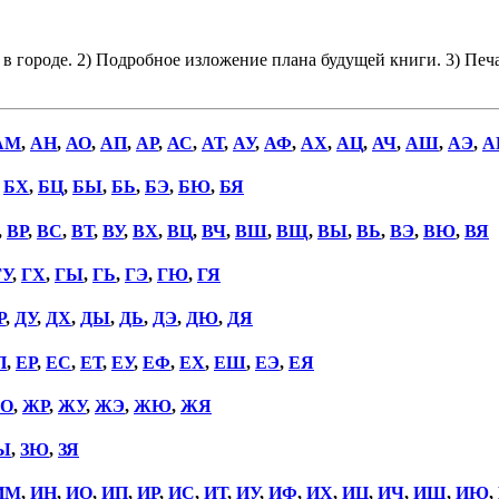
а в городе. 2) Подробное изложение плана будущей книги. 3) Пе
АМ
,
АН
,
АО
,
АП
,
АР
,
АС
,
АТ
,
АУ
,
АФ
,
АХ
,
АЦ
,
АЧ
,
АШ
,
АЭ
,
А
,
БХ
,
БЦ
,
БЫ
,
БЬ
,
БЭ
,
БЮ
,
БЯ
,
ВР
,
ВС
,
ВТ
,
ВУ
,
ВХ
,
ВЦ
,
ВЧ
,
ВШ
,
ВЩ
,
ВЫ
,
ВЬ
,
ВЭ
,
ВЮ
,
ВЯ
ГУ
,
ГХ
,
ГЫ
,
ГЬ
,
ГЭ
,
ГЮ
,
ГЯ
Р
,
ДУ
,
ДХ
,
ДЫ
,
ДЬ
,
ДЭ
,
ДЮ
,
ДЯ
П
,
ЕР
,
ЕС
,
ЕТ
,
ЕУ
,
ЕФ
,
ЕХ
,
ЕШ
,
ЕЭ
,
ЕЯ
О
,
ЖР
,
ЖУ
,
ЖЭ
,
ЖЮ
,
ЖЯ
Ы
,
ЗЮ
,
ЗЯ
ИМ
,
ИН
,
ИО
,
ИП
,
ИР
,
ИС
,
ИТ
,
ИУ
,
ИФ
,
ИХ
,
ИЦ
,
ИЧ
,
ИШ
,
ИЮ
,