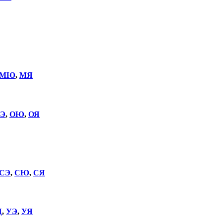
МЮ
,
МЯ
Э
,
ОЮ
,
ОЯ
СЭ
,
СЮ
,
СЯ
Щ
,
УЭ
,
УЯ