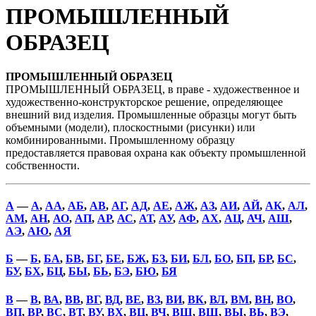
ПРОМЫШЛЕННЫЙ
ОБРАЗЕЦ
ПРОМЫШЛЕННЫЙ ОБРАЗЕЦ
ПРОМЫШЛЕННЫЙ ОБРАЗЕЦ, в праве - художественное и
художественно-конструкторское решение, определяющее
внешний вид изделия. Промышленные образцы могут быть
объемными (модели), плоскостными (рисунки) или
комбинированными. Промышленному образцу
предоставляется правовая охрана как объекту промышленной
собственности.
А
—
А
,
АА
,
АБ
,
АВ
,
АГ
,
АД
,
АЕ
,
АЖ
,
АЗ
,
АИ
,
АЙ
,
АК
,
АЛ
,
АМ
,
АН
,
АО
,
АП
,
АР
,
АС
,
АТ
,
АУ
,
АФ
,
АХ
,
АЦ
,
АЧ
,
АШ
,
АЭ
,
АЮ
,
АЯ
Б
—
Б
,
БА
,
БВ
,
БГ
,
БЕ
,
БЖ
,
БЗ
,
БИ
,
БЛ
,
БО
,
БП
,
БР
,
БС
,
БУ
,
БХ
,
БЦ
,
БЫ
,
БЬ
,
БЭ
,
БЮ
,
БЯ
В
—
В
,
ВА
,
ВВ
,
ВГ
,
ВД
,
ВЕ
,
ВЗ
,
ВИ
,
ВК
,
ВЛ
,
ВМ
,
ВН
,
ВО
,
ВП
,
ВР
,
ВС
,
ВТ
,
ВУ
,
ВХ
,
ВЦ
,
ВЧ
,
ВШ
,
ВЩ
,
ВЫ
,
ВЬ
,
ВЭ
,