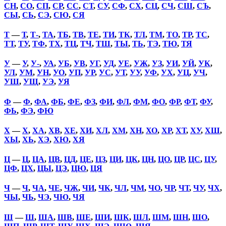
СН
,
СО
,
СП
,
СР
,
СС
,
СТ
,
СУ
,
СФ
,
СХ
,
СЦ
,
СЧ
,
СШ
,
СЪ
,
СЫ
,
СЬ
,
СЭ
,
СЮ
,
СЯ
Т
—
Т
,
Т-
,
ТА
,
ТБ
,
ТВ
,
ТЕ
,
ТИ
,
ТК
,
ТЛ
,
ТМ
,
ТО
,
ТР
,
ТС
,
ТТ
,
ТУ
,
ТФ
,
ТХ
,
ТЦ
,
ТЧ
,
ТШ
,
ТЫ
,
ТЬ
,
ТЭ
,
ТЮ
,
ТЯ
У
—
У
,
У-
,
УА
,
УБ
,
УВ
,
УГ
,
УД
,
УЕ
,
УЖ
,
УЗ
,
УИ
,
УЙ
,
УК
,
УЛ
,
УМ
,
УН
,
УО
,
УП
,
УР
,
УС
,
УТ
,
УУ
,
УФ
,
УХ
,
УЦ
,
УЧ
,
УШ
,
УЩ
,
УЭ
,
УЯ
Ф
—
Ф
,
ФА
,
ФБ
,
ФЕ
,
ФЗ
,
ФИ
,
ФЛ
,
ФМ
,
ФО
,
ФР
,
ФТ
,
ФУ
,
ФЬ
,
ФЭ
,
ФЮ
Х
—
Х
,
ХА
,
ХВ
,
ХЕ
,
ХИ
,
ХЛ
,
ХМ
,
ХН
,
ХО
,
ХР
,
ХТ
,
ХУ
,
ХШ
,
ХЫ
,
ХЬ
,
ХЭ
,
ХЮ
,
ХЯ
Ц
—
Ц
,
ЦА
,
ЦВ
,
ЦД
,
ЦЕ
,
ЦЗ
,
ЦИ
,
ЦК
,
ЦН
,
ЦО
,
ЦР
,
ЦС
,
ЦУ
,
ЦФ
,
ЦХ
,
ЦЫ
,
ЦЭ
,
ЦЮ
,
ЦЯ
Ч
—
Ч
,
ЧА
,
ЧЕ
,
ЧЖ
,
ЧИ
,
ЧК
,
ЧЛ
,
ЧМ
,
ЧО
,
ЧР
,
ЧТ
,
ЧУ
,
ЧХ
,
ЧЫ
,
ЧЬ
,
ЧЭ
,
ЧЮ
,
ЧЯ
Ш
—
Ш
,
ША
,
ШВ
,
ШЕ
,
ШИ
,
ШК
,
ШЛ
,
ШМ
,
ШН
,
ШО
,