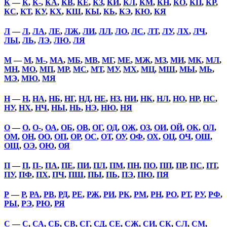
К
—
К
,
К-
,
КА
,
КВ
,
КЕ
,
КЗ
,
КИ
,
КЛ
,
КМ
,
КН
,
КО
,
КП
,
КР
,
КС
,
КТ
,
КУ
,
КХ
,
КШ
,
КЫ
,
КЬ
,
КЭ
,
КЮ
,
КЯ
Л
—
Л
,
ЛА
,
ЛЕ
,
ЛЖ
,
ЛИ
,
ЛЛ
,
ЛО
,
ЛС
,
ЛТ
,
ЛУ
,
ЛХ
,
ЛЧ
,
ЛЫ
,
ЛЬ
,
ЛЭ
,
ЛЮ
,
ЛЯ
М
—
М
,
М-
,
МА
,
МБ
,
МВ
,
МГ
,
МЕ
,
МЖ
,
МЗ
,
МИ
,
МК
,
МЛ
,
МН
,
МО
,
МП
,
МР
,
МС
,
МТ
,
МУ
,
МХ
,
МЦ
,
МШ
,
МЫ
,
МЬ
,
МЭ
,
МЮ
,
МЯ
Н
—
Н
,
НА
,
НБ
,
НГ
,
НД
,
НЕ
,
НЗ
,
НИ
,
НК
,
НЛ
,
НО
,
НР
,
НС
,
НУ
,
НХ
,
НЧ
,
НЫ
,
НЬ
,
НЭ
,
НЮ
,
НЯ
О
—
О
,
О-
,
ОА
,
ОБ
,
ОВ
,
ОГ
,
ОД
,
ОЖ
,
ОЗ
,
ОИ
,
ОЙ
,
ОК
,
ОЛ
,
ОМ
,
ОН
,
ОО
,
ОП
,
ОР
,
ОС
,
ОТ
,
ОУ
,
ОФ
,
ОХ
,
ОЦ
,
ОЧ
,
ОШ
,
ОЩ
,
ОЭ
,
ОЮ
,
ОЯ
П
—
П
,
П-
,
ПА
,
ПЕ
,
ПИ
,
ПЛ
,
ПМ
,
ПН
,
ПО
,
ПП
,
ПР
,
ПС
,
ПТ
,
ПУ
,
ПФ
,
ПХ
,
ПЧ
,
ПШ
,
ПЫ
,
ПЬ
,
ПЭ
,
ПЮ
,
ПЯ
Р
—
Р
,
РА
,
РВ
,
РД
,
РЕ
,
РЖ
,
РИ
,
РК
,
РМ
,
РН
,
РО
,
РТ
,
РУ
,
РФ
,
РЫ
,
РЭ
,
РЮ
,
РЯ
С
—
С
,
СА
,
СБ
,
СВ
,
СГ
,
СД
,
СЕ
,
СЖ
,
СИ
,
СК
,
СЛ
,
СМ
,