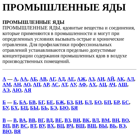
ПРОМЫШЛЕННЫЕ ЯДЫ
ПРОМЫШЛЕННЫЕ ЯДЫ
ПРОМЫШЛЕННЫЕ ЯДЫ, ядовитые вещества и соединения,
которые применяются в промышленности и могут при
определенных условиях вызывать острые и хронические
отравления. Для профилактики профессиональных
отравлений устанавливаются предельно допустимые
концентрации содержания промышленных ядов в воздухе
производственных помещений.
А
—
А
,
АА
,
АБ
,
АВ
,
АГ
,
АД
,
АЕ
,
АЖ
,
АЗ
,
АИ
,
АЙ
,
АК
,
АЛ
,
АМ
,
АН
,
АО
,
АП
,
АР
,
АС
,
АТ
,
АУ
,
АФ
,
АХ
,
АЦ
,
АЧ
,
АШ
,
АЭ
,
АЮ
,
АЯ
Б
—
Б
,
БА
,
БВ
,
БГ
,
БЕ
,
БЖ
,
БЗ
,
БИ
,
БЛ
,
БО
,
БП
,
БР
,
БС
,
БУ
,
БХ
,
БЦ
,
БЫ
,
БЬ
,
БЭ
,
БЮ
,
БЯ
В
—
В
,
ВА
,
ВВ
,
ВГ
,
ВД
,
ВЕ
,
ВЗ
,
ВИ
,
ВК
,
ВЛ
,
ВМ
,
ВН
,
ВО
,
ВП
,
ВР
,
ВС
,
ВТ
,
ВУ
,
ВХ
,
ВЦ
,
ВЧ
,
ВШ
,
ВЩ
,
ВЫ
,
ВЬ
,
ВЭ
,
ВЮ
,
ВЯ