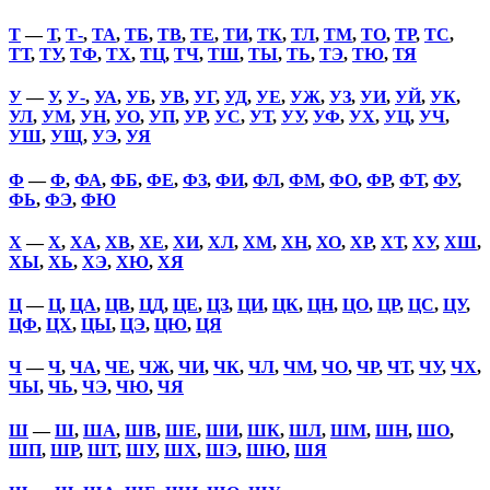
Т
—
Т
,
Т-
,
ТА
,
ТБ
,
ТВ
,
ТЕ
,
ТИ
,
ТК
,
ТЛ
,
ТМ
,
ТО
,
ТР
,
ТС
,
ТТ
,
ТУ
,
ТФ
,
ТХ
,
ТЦ
,
ТЧ
,
ТШ
,
ТЫ
,
ТЬ
,
ТЭ
,
ТЮ
,
ТЯ
У
—
У
,
У-
,
УА
,
УБ
,
УВ
,
УГ
,
УД
,
УЕ
,
УЖ
,
УЗ
,
УИ
,
УЙ
,
УК
,
УЛ
,
УМ
,
УН
,
УО
,
УП
,
УР
,
УС
,
УТ
,
УУ
,
УФ
,
УХ
,
УЦ
,
УЧ
,
УШ
,
УЩ
,
УЭ
,
УЯ
Ф
—
Ф
,
ФА
,
ФБ
,
ФЕ
,
ФЗ
,
ФИ
,
ФЛ
,
ФМ
,
ФО
,
ФР
,
ФТ
,
ФУ
,
ФЬ
,
ФЭ
,
ФЮ
Х
—
Х
,
ХА
,
ХВ
,
ХЕ
,
ХИ
,
ХЛ
,
ХМ
,
ХН
,
ХО
,
ХР
,
ХТ
,
ХУ
,
ХШ
,
ХЫ
,
ХЬ
,
ХЭ
,
ХЮ
,
ХЯ
Ц
—
Ц
,
ЦА
,
ЦВ
,
ЦД
,
ЦЕ
,
ЦЗ
,
ЦИ
,
ЦК
,
ЦН
,
ЦО
,
ЦР
,
ЦС
,
ЦУ
,
ЦФ
,
ЦХ
,
ЦЫ
,
ЦЭ
,
ЦЮ
,
ЦЯ
Ч
—
Ч
,
ЧА
,
ЧЕ
,
ЧЖ
,
ЧИ
,
ЧК
,
ЧЛ
,
ЧМ
,
ЧО
,
ЧР
,
ЧТ
,
ЧУ
,
ЧХ
,
ЧЫ
,
ЧЬ
,
ЧЭ
,
ЧЮ
,
ЧЯ
Ш
—
Ш
,
ША
,
ШВ
,
ШЕ
,
ШИ
,
ШК
,
ШЛ
,
ШМ
,
ШН
,
ШО
,
ШП
,
ШР
,
ШТ
,
ШУ
,
ШХ
,
ШЭ
,
ШЮ
,
ШЯ