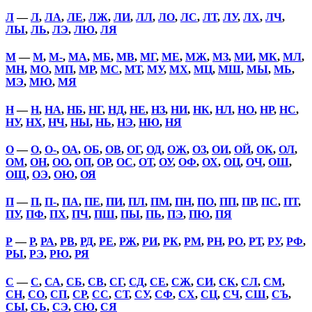
Л
—
Л
,
ЛА
,
ЛЕ
,
ЛЖ
,
ЛИ
,
ЛЛ
,
ЛО
,
ЛС
,
ЛТ
,
ЛУ
,
ЛХ
,
ЛЧ
,
ЛЫ
,
ЛЬ
,
ЛЭ
,
ЛЮ
,
ЛЯ
М
—
М
,
М-
,
МА
,
МБ
,
МВ
,
МГ
,
МЕ
,
МЖ
,
МЗ
,
МИ
,
МК
,
МЛ
,
МН
,
МО
,
МП
,
МР
,
МС
,
МТ
,
МУ
,
МХ
,
МЦ
,
МШ
,
МЫ
,
МЬ
,
МЭ
,
МЮ
,
МЯ
Н
—
Н
,
НА
,
НБ
,
НГ
,
НД
,
НЕ
,
НЗ
,
НИ
,
НК
,
НЛ
,
НО
,
НР
,
НС
,
НУ
,
НХ
,
НЧ
,
НЫ
,
НЬ
,
НЭ
,
НЮ
,
НЯ
О
—
О
,
О-
,
ОА
,
ОБ
,
ОВ
,
ОГ
,
ОД
,
ОЖ
,
ОЗ
,
ОИ
,
ОЙ
,
ОК
,
ОЛ
,
ОМ
,
ОН
,
ОО
,
ОП
,
ОР
,
ОС
,
ОТ
,
ОУ
,
ОФ
,
ОХ
,
ОЦ
,
ОЧ
,
ОШ
,
ОЩ
,
ОЭ
,
ОЮ
,
ОЯ
П
—
П
,
П-
,
ПА
,
ПЕ
,
ПИ
,
ПЛ
,
ПМ
,
ПН
,
ПО
,
ПП
,
ПР
,
ПС
,
ПТ
,
ПУ
,
ПФ
,
ПХ
,
ПЧ
,
ПШ
,
ПЫ
,
ПЬ
,
ПЭ
,
ПЮ
,
ПЯ
Р
—
Р
,
РА
,
РВ
,
РД
,
РЕ
,
РЖ
,
РИ
,
РК
,
РМ
,
РН
,
РО
,
РТ
,
РУ
,
РФ
,
РЫ
,
РЭ
,
РЮ
,
РЯ
С
—
С
,
СА
,
СБ
,
СВ
,
СГ
,
СД
,
СЕ
,
СЖ
,
СИ
,
СК
,
СЛ
,
СМ
,
СН
,
СО
,
СП
,
СР
,
СС
,
СТ
,
СУ
,
СФ
,
СХ
,
СЦ
,
СЧ
,
СШ
,
СЪ
,
СЫ
,
СЬ
,
СЭ
,
СЮ
,
СЯ