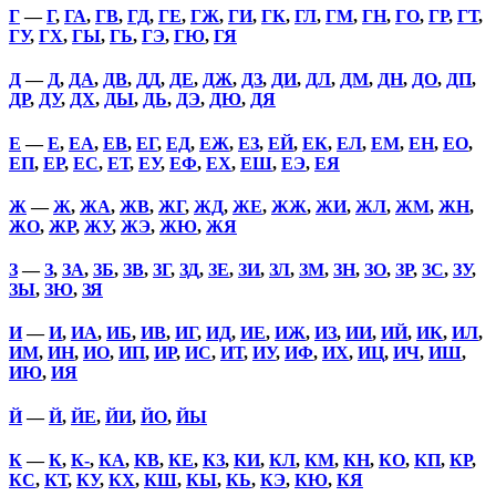
Г
—
Г
,
ГА
,
ГВ
,
ГД
,
ГЕ
,
ГЖ
,
ГИ
,
ГК
,
ГЛ
,
ГМ
,
ГН
,
ГО
,
ГР
,
ГТ
,
ГУ
,
ГХ
,
ГЫ
,
ГЬ
,
ГЭ
,
ГЮ
,
ГЯ
Д
—
Д
,
ДА
,
ДВ
,
ДД
,
ДЕ
,
ДЖ
,
ДЗ
,
ДИ
,
ДЛ
,
ДМ
,
ДН
,
ДО
,
ДП
,
ДР
,
ДУ
,
ДХ
,
ДЫ
,
ДЬ
,
ДЭ
,
ДЮ
,
ДЯ
Е
—
Е
,
ЕА
,
ЕВ
,
ЕГ
,
ЕД
,
ЕЖ
,
ЕЗ
,
ЕЙ
,
ЕК
,
ЕЛ
,
ЕМ
,
ЕН
,
ЕО
,
ЕП
,
ЕР
,
ЕС
,
ЕТ
,
ЕУ
,
ЕФ
,
ЕХ
,
ЕШ
,
ЕЭ
,
ЕЯ
Ж
—
Ж
,
ЖА
,
ЖВ
,
ЖГ
,
ЖД
,
ЖЕ
,
ЖЖ
,
ЖИ
,
ЖЛ
,
ЖМ
,
ЖН
,
ЖО
,
ЖР
,
ЖУ
,
ЖЭ
,
ЖЮ
,
ЖЯ
З
—
З
,
ЗА
,
ЗБ
,
ЗВ
,
ЗГ
,
ЗД
,
ЗЕ
,
ЗИ
,
ЗЛ
,
ЗМ
,
ЗН
,
ЗО
,
ЗР
,
ЗС
,
ЗУ
,
ЗЫ
,
ЗЮ
,
ЗЯ
И
—
И
,
ИА
,
ИБ
,
ИВ
,
ИГ
,
ИД
,
ИЕ
,
ИЖ
,
ИЗ
,
ИИ
,
ИЙ
,
ИК
,
ИЛ
,
ИМ
,
ИН
,
ИО
,
ИП
,
ИР
,
ИС
,
ИТ
,
ИУ
,
ИФ
,
ИХ
,
ИЦ
,
ИЧ
,
ИШ
,
ИЮ
,
ИЯ
Й
—
Й
,
ЙЕ
,
ЙИ
,
ЙО
,
ЙЫ
К
—
К
,
К-
,
КА
,
КВ
,
КЕ
,
КЗ
,
КИ
,
КЛ
,
КМ
,
КН
,
КО
,
КП
,
КР
,
КС
,
КТ
,
КУ
,
КХ
,
КШ
,
КЫ
,
КЬ
,
КЭ
,
КЮ
,
КЯ