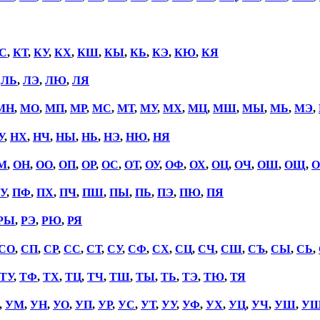
С
,
КТ
,
КУ
,
КХ
,
КШ
,
КЫ
,
КЬ
,
КЭ
,
КЮ
,
КЯ
,
ЛЬ
,
ЛЭ
,
ЛЮ
,
ЛЯ
МН
,
МО
,
МП
,
МР
,
МС
,
МТ
,
МУ
,
МХ
,
МЦ
,
МШ
,
МЫ
,
МЬ
,
МЭ
,
У
,
НХ
,
НЧ
,
НЫ
,
НЬ
,
НЭ
,
НЮ
,
НЯ
М
,
ОН
,
ОО
,
ОП
,
ОР
,
ОС
,
ОТ
,
ОУ
,
ОФ
,
ОХ
,
ОЦ
,
ОЧ
,
ОШ
,
ОЩ
,
О
У
,
ПФ
,
ПХ
,
ПЧ
,
ПШ
,
ПЫ
,
ПЬ
,
ПЭ
,
ПЮ
,
ПЯ
РЫ
,
РЭ
,
РЮ
,
РЯ
СО
,
СП
,
СР
,
СС
,
СТ
,
СУ
,
СФ
,
СХ
,
СЦ
,
СЧ
,
СШ
,
СЪ
,
СЫ
,
СЬ
,
ТУ
,
ТФ
,
ТХ
,
ТЦ
,
ТЧ
,
ТШ
,
ТЫ
,
ТЬ
,
ТЭ
,
ТЮ
,
ТЯ
,
УМ
,
УН
,
УО
,
УП
,
УР
,
УС
,
УТ
,
УУ
,
УФ
,
УХ
,
УЦ
,
УЧ
,
УШ
,
У