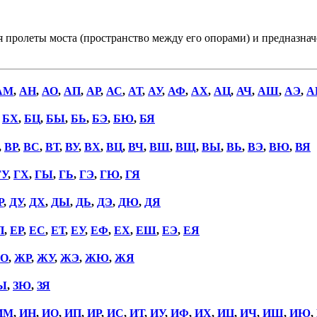
еты моста (пространство между его опорами) и предназначенн
АМ
,
АН
,
АО
,
АП
,
АР
,
АС
,
АТ
,
АУ
,
АФ
,
АХ
,
АЦ
,
АЧ
,
АШ
,
АЭ
,
А
,
БХ
,
БЦ
,
БЫ
,
БЬ
,
БЭ
,
БЮ
,
БЯ
,
ВР
,
ВС
,
ВТ
,
ВУ
,
ВХ
,
ВЦ
,
ВЧ
,
ВШ
,
ВЩ
,
ВЫ
,
ВЬ
,
ВЭ
,
ВЮ
,
ВЯ
ГУ
,
ГХ
,
ГЫ
,
ГЬ
,
ГЭ
,
ГЮ
,
ГЯ
Р
,
ДУ
,
ДХ
,
ДЫ
,
ДЬ
,
ДЭ
,
ДЮ
,
ДЯ
П
,
ЕР
,
ЕС
,
ЕТ
,
ЕУ
,
ЕФ
,
ЕХ
,
ЕШ
,
ЕЭ
,
ЕЯ
О
,
ЖР
,
ЖУ
,
ЖЭ
,
ЖЮ
,
ЖЯ
Ы
,
ЗЮ
,
ЗЯ
ИМ
,
ИН
,
ИО
,
ИП
,
ИР
,
ИС
,
ИТ
,
ИУ
,
ИФ
,
ИХ
,
ИЦ
,
ИЧ
,
ИШ
,
ИЮ
,