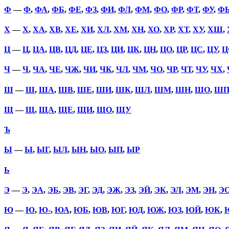
Ф
—
Ф
,
ФА
,
ФБ
,
ФЕ
,
ФЗ
,
ФИ
,
ФЛ
,
ФМ
,
ФО
,
ФР
,
ФТ
,
ФУ
,
Ф
Х
—
Х
,
ХА
,
ХВ
,
ХЕ
,
ХИ
,
ХЛ
,
ХМ
,
ХН
,
ХО
,
ХР
,
ХТ
,
ХУ
,
ХШ
,
Ц
—
Ц
,
ЦА
,
ЦВ
,
ЦД
,
ЦЕ
,
ЦЗ
,
ЦИ
,
ЦК
,
ЦН
,
ЦО
,
ЦР
,
ЦС
,
ЦУ
,
Ц
Ч
—
Ч
,
ЧА
,
ЧЕ
,
ЧЖ
,
ЧИ
,
ЧК
,
ЧЛ
,
ЧМ
,
ЧО
,
ЧР
,
ЧТ
,
ЧУ
,
ЧХ
,
Ш
—
Ш
,
ША
,
ШВ
,
ШЕ
,
ШИ
,
ШК
,
ШЛ
,
ШМ
,
ШН
,
ШО
,
Ш
Щ
—
Щ
,
ЩА
,
ЩЕ
,
ЩИ
,
ЩО
,
ЩУ
Ъ
Ы
—
Ы
,
ЫГ
,
ЫЛ
,
ЫН
,
ЫО
,
ЫП
,
ЫР
Ь
Э
—
Э
,
ЭА
,
ЭБ
,
ЭВ
,
ЭГ
,
ЭД
,
ЭЖ
,
ЭЗ
,
ЭЙ
,
ЭК
,
ЭЛ
,
ЭМ
,
ЭН
,
Э
Ю
—
Ю
,
Ю-
,
ЮА
,
ЮБ
,
ЮВ
,
ЮГ
,
ЮД
,
ЮЖ
,
ЮЗ
,
ЮЙ
,
ЮК
,