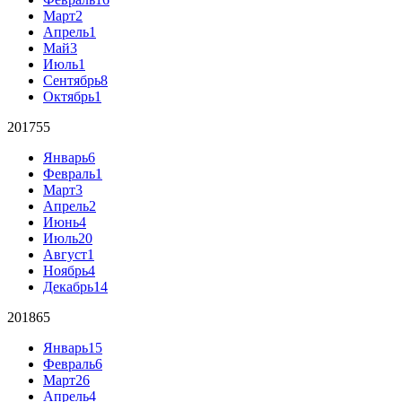
Март
2
Апрель
1
Май
3
Июль
1
Сентябрь
8
Октябрь
1
2017
55
Январь
6
Февраль
1
Март
3
Апрель
2
Июнь
4
Июль
20
Август
1
Ноябрь
4
Декабрь
14
2018
65
Январь
15
Февраль
6
Март
26
Апрель
4