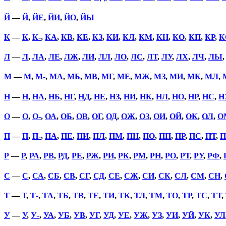
Й
—
Й
,
ЙЕ
,
ЙИ
,
ЙО
,
ЙЫ
К
—
К
,
К-
,
КА
,
КВ
,
КЕ
,
КЗ
,
КИ
,
КЛ
,
КМ
,
КН
,
КО
,
КП
,
КР
,
К
Л
—
Л
,
ЛА
,
ЛЕ
,
ЛЖ
,
ЛИ
,
ЛЛ
,
ЛО
,
ЛС
,
ЛТ
,
ЛУ
,
ЛХ
,
ЛЧ
,
ЛЫ
М
—
М
,
М-
,
МА
,
МБ
,
МВ
,
МГ
,
МЕ
,
МЖ
,
МЗ
,
МИ
,
МК
,
МЛ
,
Н
—
Н
,
НА
,
НБ
,
НГ
,
НД
,
НЕ
,
НЗ
,
НИ
,
НК
,
НЛ
,
НО
,
НР
,
НС
,
Н
О
—
О
,
О-
,
ОА
,
ОБ
,
ОВ
,
ОГ
,
ОД
,
ОЖ
,
ОЗ
,
ОИ
,
ОЙ
,
ОК
,
ОЛ
,
О
П
—
П
,
П-
,
ПА
,
ПЕ
,
ПИ
,
ПЛ
,
ПМ
,
ПН
,
ПО
,
ПП
,
ПР
,
ПС
,
ПТ
,
П
Р
—
Р
,
РА
,
РВ
,
РД
,
РЕ
,
РЖ
,
РИ
,
РК
,
РМ
,
РН
,
РО
,
РТ
,
РУ
,
РФ
,
С
—
С
,
СА
,
СБ
,
СВ
,
СГ
,
СД
,
СЕ
,
СЖ
,
СИ
,
СК
,
СЛ
,
СМ
,
СН
,
Т
—
Т
,
Т-
,
ТА
,
ТБ
,
ТВ
,
ТЕ
,
ТИ
,
ТК
,
ТЛ
,
ТМ
,
ТО
,
ТР
,
ТС
,
ТТ
,
У
—
У
,
У-
,
УА
,
УБ
,
УВ
,
УГ
,
УД
,
УЕ
,
УЖ
,
УЗ
,
УИ
,
УЙ
,
УК
,
УЛ