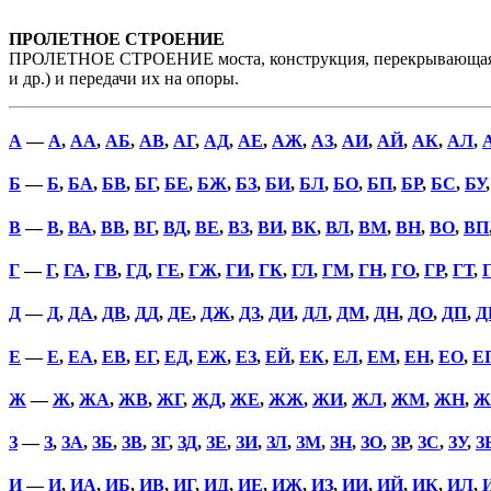
ПРОЛЕТНОЕ СТРОЕНИЕ
ПРОЛЕТНОЕ СТРОЕНИЕ моста, конструкция, перекрывающая прол
и др.) и передачи их на опоры.
А
—
А
,
АА
,
АБ
,
АВ
,
АГ
,
АД
,
АЕ
,
АЖ
,
АЗ
,
АИ
,
АЙ
,
АК
,
АЛ
,
Б
—
Б
,
БА
,
БВ
,
БГ
,
БЕ
,
БЖ
,
БЗ
,
БИ
,
БЛ
,
БО
,
БП
,
БР
,
БС
,
БУ
В
—
В
,
ВА
,
ВВ
,
ВГ
,
ВД
,
ВЕ
,
ВЗ
,
ВИ
,
ВК
,
ВЛ
,
ВМ
,
ВН
,
ВО
,
ВП
Г
—
Г
,
ГА
,
ГВ
,
ГД
,
ГЕ
,
ГЖ
,
ГИ
,
ГК
,
ГЛ
,
ГМ
,
ГН
,
ГО
,
ГР
,
ГТ
,
Д
—
Д
,
ДА
,
ДВ
,
ДД
,
ДЕ
,
ДЖ
,
ДЗ
,
ДИ
,
ДЛ
,
ДМ
,
ДН
,
ДО
,
ДП
,
Д
Е
—
Е
,
ЕА
,
ЕВ
,
ЕГ
,
ЕД
,
ЕЖ
,
ЕЗ
,
ЕЙ
,
ЕК
,
ЕЛ
,
ЕМ
,
ЕН
,
ЕО
,
Е
Ж
—
Ж
,
ЖА
,
ЖВ
,
ЖГ
,
ЖД
,
ЖЕ
,
ЖЖ
,
ЖИ
,
ЖЛ
,
ЖМ
,
ЖН
,
Ж
З
—
З
,
ЗА
,
ЗБ
,
ЗВ
,
ЗГ
,
ЗД
,
ЗЕ
,
ЗИ
,
ЗЛ
,
ЗМ
,
ЗН
,
ЗО
,
ЗР
,
ЗС
,
ЗУ
,
З
И
—
И
,
ИА
,
ИБ
,
ИВ
,
ИГ
,
ИД
,
ИЕ
,
ИЖ
,
ИЗ
,
ИИ
,
ИЙ
,
ИК
,
ИЛ
,