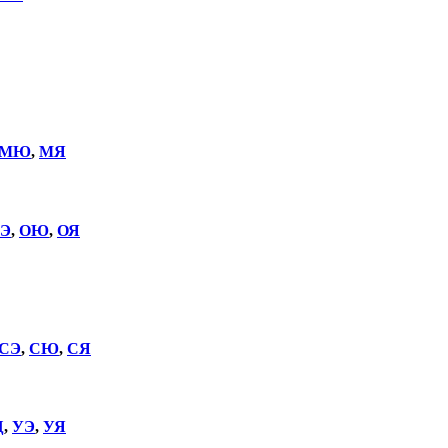
МЮ
,
МЯ
Э
,
ОЮ
,
ОЯ
СЭ
,
СЮ
,
СЯ
Щ
,
УЭ
,
УЯ