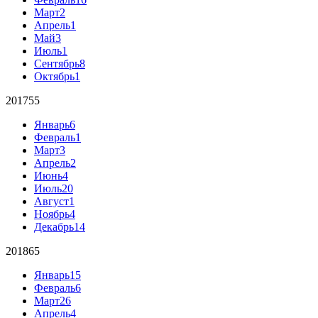
Март
2
Апрель
1
Май
3
Июль
1
Сентябрь
8
Октябрь
1
2017
55
Январь
6
Февраль
1
Март
3
Апрель
2
Июнь
4
Июль
20
Август
1
Ноябрь
4
Декабрь
14
2018
65
Январь
15
Февраль
6
Март
26
Апрель
4