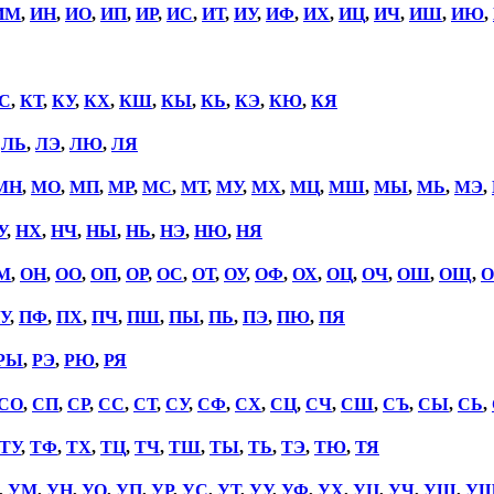
ИМ
,
ИН
,
ИО
,
ИП
,
ИР
,
ИС
,
ИТ
,
ИУ
,
ИФ
,
ИХ
,
ИЦ
,
ИЧ
,
ИШ
,
ИЮ
,
С
,
КТ
,
КУ
,
КХ
,
КШ
,
КЫ
,
КЬ
,
КЭ
,
КЮ
,
КЯ
,
ЛЬ
,
ЛЭ
,
ЛЮ
,
ЛЯ
МН
,
МО
,
МП
,
МР
,
МС
,
МТ
,
МУ
,
МХ
,
МЦ
,
МШ
,
МЫ
,
МЬ
,
МЭ
,
У
,
НХ
,
НЧ
,
НЫ
,
НЬ
,
НЭ
,
НЮ
,
НЯ
М
,
ОН
,
ОО
,
ОП
,
ОР
,
ОС
,
ОТ
,
ОУ
,
ОФ
,
ОХ
,
ОЦ
,
ОЧ
,
ОШ
,
ОЩ
,
О
У
,
ПФ
,
ПХ
,
ПЧ
,
ПШ
,
ПЫ
,
ПЬ
,
ПЭ
,
ПЮ
,
ПЯ
РЫ
,
РЭ
,
РЮ
,
РЯ
СО
,
СП
,
СР
,
СС
,
СТ
,
СУ
,
СФ
,
СХ
,
СЦ
,
СЧ
,
СШ
,
СЪ
,
СЫ
,
СЬ
,
ТУ
,
ТФ
,
ТХ
,
ТЦ
,
ТЧ
,
ТШ
,
ТЫ
,
ТЬ
,
ТЭ
,
ТЮ
,
ТЯ
,
УМ
,
УН
,
УО
,
УП
,
УР
,
УС
,
УТ
,
УУ
,
УФ
,
УХ
,
УЦ
,
УЧ
,
УШ
,
У