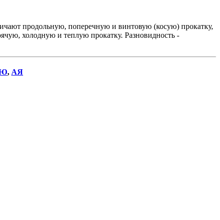
ичают продольную, поперечную и винтовую (косую) прокатку,
рячую, холодную и теплую прокатку. Разновидность -
Ю
,
АЯ