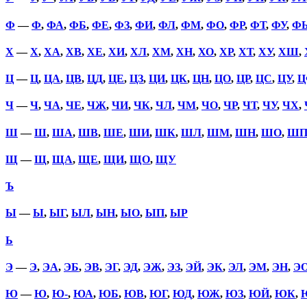
Ф
—
Ф
,
ФА
,
ФБ
,
ФЕ
,
ФЗ
,
ФИ
,
ФЛ
,
ФМ
,
ФО
,
ФР
,
ФТ
,
ФУ
,
Ф
Х
—
Х
,
ХА
,
ХВ
,
ХЕ
,
ХИ
,
ХЛ
,
ХМ
,
ХН
,
ХО
,
ХР
,
ХТ
,
ХУ
,
ХШ
,
Ц
—
Ц
,
ЦА
,
ЦВ
,
ЦД
,
ЦЕ
,
ЦЗ
,
ЦИ
,
ЦК
,
ЦН
,
ЦО
,
ЦР
,
ЦС
,
ЦУ
,
Ц
Ч
—
Ч
,
ЧА
,
ЧЕ
,
ЧЖ
,
ЧИ
,
ЧК
,
ЧЛ
,
ЧМ
,
ЧО
,
ЧР
,
ЧТ
,
ЧУ
,
ЧХ
,
Ш
—
Ш
,
ША
,
ШВ
,
ШЕ
,
ШИ
,
ШК
,
ШЛ
,
ШМ
,
ШН
,
ШО
,
Ш
Щ
—
Щ
,
ЩА
,
ЩЕ
,
ЩИ
,
ЩО
,
ЩУ
Ъ
Ы
—
Ы
,
ЫГ
,
ЫЛ
,
ЫН
,
ЫО
,
ЫП
,
ЫР
Ь
Э
—
Э
,
ЭА
,
ЭБ
,
ЭВ
,
ЭГ
,
ЭД
,
ЭЖ
,
ЭЗ
,
ЭЙ
,
ЭК
,
ЭЛ
,
ЭМ
,
ЭН
,
Э
Ю
—
Ю
,
Ю-
,
ЮА
,
ЮБ
,
ЮВ
,
ЮГ
,
ЮД
,
ЮЖ
,
ЮЗ
,
ЮЙ
,
ЮК
,