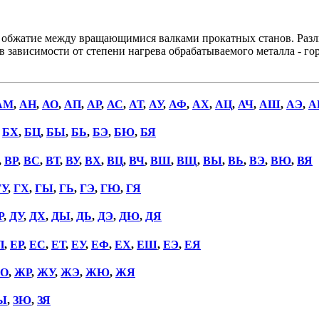
 обжатие между вращающимися валками прокатных станов. Разл
 зависимости от степени нагрева обрабатываемого металла - го
АМ
,
АН
,
АО
,
АП
,
АР
,
АС
,
АТ
,
АУ
,
АФ
,
АХ
,
АЦ
,
АЧ
,
АШ
,
АЭ
,
А
,
БХ
,
БЦ
,
БЫ
,
БЬ
,
БЭ
,
БЮ
,
БЯ
,
ВР
,
ВС
,
ВТ
,
ВУ
,
ВХ
,
ВЦ
,
ВЧ
,
ВШ
,
ВЩ
,
ВЫ
,
ВЬ
,
ВЭ
,
ВЮ
,
ВЯ
ГУ
,
ГХ
,
ГЫ
,
ГЬ
,
ГЭ
,
ГЮ
,
ГЯ
Р
,
ДУ
,
ДХ
,
ДЫ
,
ДЬ
,
ДЭ
,
ДЮ
,
ДЯ
П
,
ЕР
,
ЕС
,
ЕТ
,
ЕУ
,
ЕФ
,
ЕХ
,
ЕШ
,
ЕЭ
,
ЕЯ
О
,
ЖР
,
ЖУ
,
ЖЭ
,
ЖЮ
,
ЖЯ
Ы
,
ЗЮ
,
ЗЯ