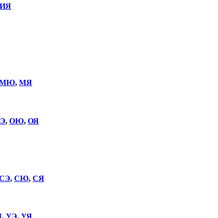
ИЯ
МЮ
,
МЯ
Э
,
ОЮ
,
ОЯ
СЭ
,
СЮ
,
СЯ
Щ
,
УЭ
,
УЯ