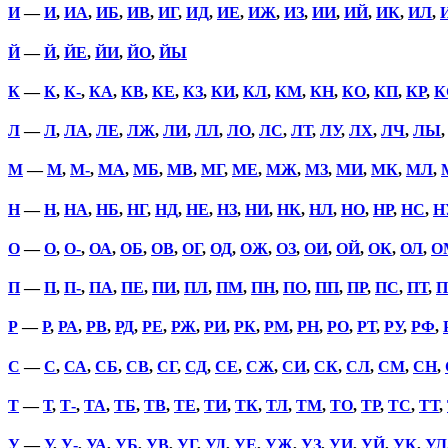
И
—
И
,
ИА
,
ИБ
,
ИВ
,
ИГ
,
ИД
,
ИЕ
,
ИЖ
,
ИЗ
,
ИИ
,
ИЙ
,
ИК
,
ИЛ
,
Й
—
Й
,
ЙЕ
,
ЙИ
,
ЙО
,
ЙЫ
К
—
К
,
К-
,
КА
,
КВ
,
КЕ
,
КЗ
,
КИ
,
КЛ
,
КМ
,
КН
,
КО
,
КП
,
КР
,
К
Л
—
Л
,
ЛА
,
ЛЕ
,
ЛЖ
,
ЛИ
,
ЛЛ
,
ЛО
,
ЛС
,
ЛТ
,
ЛУ
,
ЛХ
,
ЛЧ
,
ЛЫ
М
—
М
,
М-
,
МА
,
МБ
,
МВ
,
МГ
,
МЕ
,
МЖ
,
МЗ
,
МИ
,
МК
,
МЛ
,
Н
—
Н
,
НА
,
НБ
,
НГ
,
НД
,
НЕ
,
НЗ
,
НИ
,
НК
,
НЛ
,
НО
,
НР
,
НС
,
Н
О
—
О
,
О-
,
ОА
,
ОБ
,
ОВ
,
ОГ
,
ОД
,
ОЖ
,
ОЗ
,
ОИ
,
ОЙ
,
ОК
,
ОЛ
,
О
П
—
П
,
П-
,
ПА
,
ПЕ
,
ПИ
,
ПЛ
,
ПМ
,
ПН
,
ПО
,
ПП
,
ПР
,
ПС
,
ПТ
,
П
Р
—
Р
,
РА
,
РВ
,
РД
,
РЕ
,
РЖ
,
РИ
,
РК
,
РМ
,
РН
,
РО
,
РТ
,
РУ
,
РФ
,
С
—
С
,
СА
,
СБ
,
СВ
,
СГ
,
СД
,
СЕ
,
СЖ
,
СИ
,
СК
,
СЛ
,
СМ
,
СН
,
Т
—
Т
,
Т-
,
ТА
,
ТБ
,
ТВ
,
ТЕ
,
ТИ
,
ТК
,
ТЛ
,
ТМ
,
ТО
,
ТР
,
ТС
,
ТТ
,
У
—
У
,
У-
,
УА
,
УБ
,
УВ
,
УГ
,
УД
,
УЕ
,
УЖ
,
УЗ
,
УИ
,
УЙ
,
УК
,
УЛ