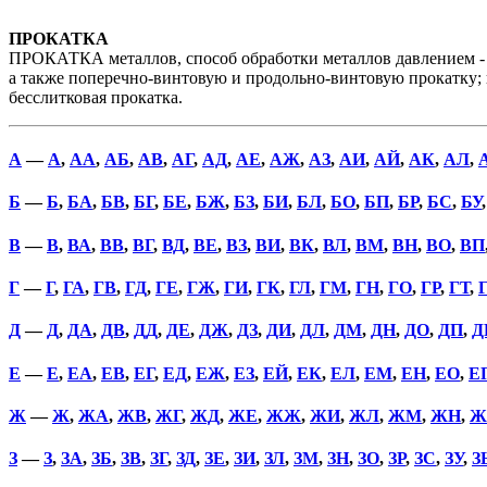
ПРОКАТКА
ПРОКАТКА металлов, способ обработки металлов давлением -
а также поперечно-винтовую и продольно-винтовую прокатку; в
бесслитковая прокатка.
А
—
А
,
АА
,
АБ
,
АВ
,
АГ
,
АД
,
АЕ
,
АЖ
,
АЗ
,
АИ
,
АЙ
,
АК
,
АЛ
,
Б
—
Б
,
БА
,
БВ
,
БГ
,
БЕ
,
БЖ
,
БЗ
,
БИ
,
БЛ
,
БО
,
БП
,
БР
,
БС
,
БУ
В
—
В
,
ВА
,
ВВ
,
ВГ
,
ВД
,
ВЕ
,
ВЗ
,
ВИ
,
ВК
,
ВЛ
,
ВМ
,
ВН
,
ВО
,
ВП
Г
—
Г
,
ГА
,
ГВ
,
ГД
,
ГЕ
,
ГЖ
,
ГИ
,
ГК
,
ГЛ
,
ГМ
,
ГН
,
ГО
,
ГР
,
ГТ
,
Д
—
Д
,
ДА
,
ДВ
,
ДД
,
ДЕ
,
ДЖ
,
ДЗ
,
ДИ
,
ДЛ
,
ДМ
,
ДН
,
ДО
,
ДП
,
Д
Е
—
Е
,
ЕА
,
ЕВ
,
ЕГ
,
ЕД
,
ЕЖ
,
ЕЗ
,
ЕЙ
,
ЕК
,
ЕЛ
,
ЕМ
,
ЕН
,
ЕО
,
Е
Ж
—
Ж
,
ЖА
,
ЖВ
,
ЖГ
,
ЖД
,
ЖЕ
,
ЖЖ
,
ЖИ
,
ЖЛ
,
ЖМ
,
ЖН
,
Ж
З
—
З
,
ЗА
,
ЗБ
,
ЗВ
,
ЗГ
,
ЗД
,
ЗЕ
,
ЗИ
,
ЗЛ
,
ЗМ
,
ЗН
,
ЗО
,
ЗР
,
ЗС
,
ЗУ
,
З