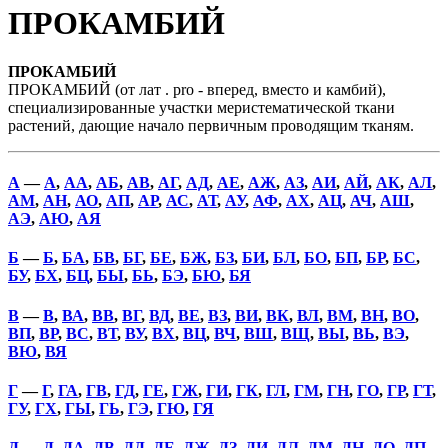
ПРОКАМБИЙ
ПРОКАМБИЙ
ПРОКАМБИЙ (от лат . pro - вперед, вместо и камбий),
специализированные участки меристематической ткани
растений, дающие начало первичным проводящим тканям.
А
—
А
,
АА
,
АБ
,
АВ
,
АГ
,
АД
,
АЕ
,
АЖ
,
АЗ
,
АИ
,
АЙ
,
АК
,
АЛ
,
АМ
,
АН
,
АО
,
АП
,
АР
,
АС
,
АТ
,
АУ
,
АФ
,
АХ
,
АЦ
,
АЧ
,
АШ
,
АЭ
,
АЮ
,
АЯ
Б
—
Б
,
БА
,
БВ
,
БГ
,
БЕ
,
БЖ
,
БЗ
,
БИ
,
БЛ
,
БО
,
БП
,
БР
,
БС
,
БУ
,
БХ
,
БЦ
,
БЫ
,
БЬ
,
БЭ
,
БЮ
,
БЯ
В
—
В
,
ВА
,
ВВ
,
ВГ
,
ВД
,
ВЕ
,
ВЗ
,
ВИ
,
ВК
,
ВЛ
,
ВМ
,
ВН
,
ВО
,
ВП
,
ВР
,
ВС
,
ВТ
,
ВУ
,
ВХ
,
ВЦ
,
ВЧ
,
ВШ
,
ВЩ
,
ВЫ
,
ВЬ
,
ВЭ
,
ВЮ
,
ВЯ
Г
—
Г
,
ГА
,
ГВ
,
ГД
,
ГЕ
,
ГЖ
,
ГИ
,
ГК
,
ГЛ
,
ГМ
,
ГН
,
ГО
,
ГР
,
ГТ
,
ГУ
,
ГХ
,
ГЫ
,
ГЬ
,
ГЭ
,
ГЮ
,
ГЯ
Д
—
Д
,
ДА
,
ДВ
,
ДД
,
ДЕ
,
ДЖ
,
ДЗ
,
ДИ
,
ДЛ
,
ДМ
,
ДН
,
ДО
,
ДП
,