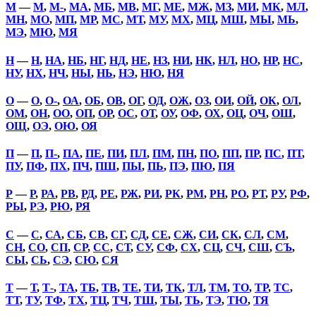
М
—
М
,
М-
,
МА
,
МБ
,
МВ
,
МГ
,
МЕ
,
МЖ
,
МЗ
,
МИ
,
МК
,
МЛ
,
МН
,
МО
,
МП
,
МР
,
МС
,
МТ
,
МУ
,
МХ
,
МЦ
,
МШ
,
МЫ
,
МЬ
,
МЭ
,
МЮ
,
МЯ
Н
—
Н
,
НА
,
НБ
,
НГ
,
НД
,
НЕ
,
НЗ
,
НИ
,
НК
,
НЛ
,
НО
,
НР
,
НС
,
НУ
,
НХ
,
НЧ
,
НЫ
,
НЬ
,
НЭ
,
НЮ
,
НЯ
О
—
О
,
О-
,
ОА
,
ОБ
,
ОВ
,
ОГ
,
ОД
,
ОЖ
,
ОЗ
,
ОИ
,
ОЙ
,
ОК
,
ОЛ
,
ОМ
,
ОН
,
ОО
,
ОП
,
ОР
,
ОС
,
ОТ
,
ОУ
,
ОФ
,
ОХ
,
ОЦ
,
ОЧ
,
ОШ
,
ОЩ
,
ОЭ
,
ОЮ
,
ОЯ
П
—
П
,
П-
,
ПА
,
ПЕ
,
ПИ
,
ПЛ
,
ПМ
,
ПН
,
ПО
,
ПП
,
ПР
,
ПС
,
ПТ
,
ПУ
,
ПФ
,
ПХ
,
ПЧ
,
ПШ
,
ПЫ
,
ПЬ
,
ПЭ
,
ПЮ
,
ПЯ
Р
—
Р
,
РА
,
РВ
,
РД
,
РЕ
,
РЖ
,
РИ
,
РК
,
РМ
,
РН
,
РО
,
РТ
,
РУ
,
РФ
,
РЫ
,
РЭ
,
РЮ
,
РЯ
С
—
С
,
СА
,
СБ
,
СВ
,
СГ
,
СД
,
СЕ
,
СЖ
,
СИ
,
СК
,
СЛ
,
СМ
,
СН
,
СО
,
СП
,
СР
,
СС
,
СТ
,
СУ
,
СФ
,
СХ
,
СЦ
,
СЧ
,
СШ
,
СЪ
,
СЫ
,
СЬ
,
СЭ
,
СЮ
,
СЯ
Т
—
Т
,
Т-
,
ТА
,
ТБ
,
ТВ
,
ТЕ
,
ТИ
,
ТК
,
ТЛ
,
ТМ
,
ТО
,
ТР
,
ТС
,
ТТ
,
ТУ
,
ТФ
,
ТХ
,
ТЦ
,
ТЧ
,
ТШ
,
ТЫ
,
ТЬ
,
ТЭ
,
ТЮ
,
ТЯ