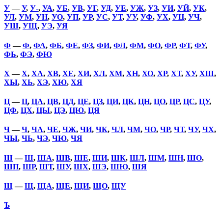
У
—
У
,
У-
,
УА
,
УБ
,
УВ
,
УГ
,
УД
,
УЕ
,
УЖ
,
УЗ
,
УИ
,
УЙ
,
УК
,
УЛ
,
УМ
,
УН
,
УО
,
УП
,
УР
,
УС
,
УТ
,
УУ
,
УФ
,
УХ
,
УЦ
,
УЧ
,
УШ
,
УЩ
,
УЭ
,
УЯ
Ф
—
Ф
,
ФА
,
ФБ
,
ФЕ
,
ФЗ
,
ФИ
,
ФЛ
,
ФМ
,
ФО
,
ФР
,
ФТ
,
ФУ
,
ФЬ
,
ФЭ
,
ФЮ
Х
—
Х
,
ХА
,
ХВ
,
ХЕ
,
ХИ
,
ХЛ
,
ХМ
,
ХН
,
ХО
,
ХР
,
ХТ
,
ХУ
,
ХШ
,
ХЫ
,
ХЬ
,
ХЭ
,
ХЮ
,
ХЯ
Ц
—
Ц
,
ЦА
,
ЦВ
,
ЦД
,
ЦЕ
,
ЦЗ
,
ЦИ
,
ЦК
,
ЦН
,
ЦО
,
ЦР
,
ЦС
,
ЦУ
,
ЦФ
,
ЦХ
,
ЦЫ
,
ЦЭ
,
ЦЮ
,
ЦЯ
Ч
—
Ч
,
ЧА
,
ЧЕ
,
ЧЖ
,
ЧИ
,
ЧК
,
ЧЛ
,
ЧМ
,
ЧО
,
ЧР
,
ЧТ
,
ЧУ
,
ЧХ
,
ЧЫ
,
ЧЬ
,
ЧЭ
,
ЧЮ
,
ЧЯ
Ш
—
Ш
,
ША
,
ШВ
,
ШЕ
,
ШИ
,
ШК
,
ШЛ
,
ШМ
,
ШН
,
ШО
,
ШП
,
ШР
,
ШТ
,
ШУ
,
ШХ
,
ШЭ
,
ШЮ
,
ШЯ
Щ
—
Щ
,
ЩА
,
ЩЕ
,
ЩИ
,
ЩО
,
ЩУ
Ъ