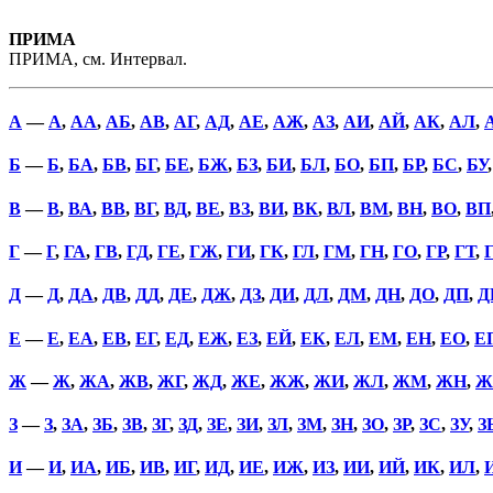
ПРИМА
ПРИМА, см. Интервал.
А
—
А
,
АА
,
АБ
,
АВ
,
АГ
,
АД
,
АЕ
,
АЖ
,
АЗ
,
АИ
,
АЙ
,
АК
,
АЛ
,
Б
—
Б
,
БА
,
БВ
,
БГ
,
БЕ
,
БЖ
,
БЗ
,
БИ
,
БЛ
,
БО
,
БП
,
БР
,
БС
,
БУ
В
—
В
,
ВА
,
ВВ
,
ВГ
,
ВД
,
ВЕ
,
ВЗ
,
ВИ
,
ВК
,
ВЛ
,
ВМ
,
ВН
,
ВО
,
ВП
Г
—
Г
,
ГА
,
ГВ
,
ГД
,
ГЕ
,
ГЖ
,
ГИ
,
ГК
,
ГЛ
,
ГМ
,
ГН
,
ГО
,
ГР
,
ГТ
,
Д
—
Д
,
ДА
,
ДВ
,
ДД
,
ДЕ
,
ДЖ
,
ДЗ
,
ДИ
,
ДЛ
,
ДМ
,
ДН
,
ДО
,
ДП
,
Д
Е
—
Е
,
ЕА
,
ЕВ
,
ЕГ
,
ЕД
,
ЕЖ
,
ЕЗ
,
ЕЙ
,
ЕК
,
ЕЛ
,
ЕМ
,
ЕН
,
ЕО
,
Е
Ж
—
Ж
,
ЖА
,
ЖВ
,
ЖГ
,
ЖД
,
ЖЕ
,
ЖЖ
,
ЖИ
,
ЖЛ
,
ЖМ
,
ЖН
,
Ж
З
—
З
,
ЗА
,
ЗБ
,
ЗВ
,
ЗГ
,
ЗД
,
ЗЕ
,
ЗИ
,
ЗЛ
,
ЗМ
,
ЗН
,
ЗО
,
ЗР
,
ЗС
,
ЗУ
,
З
И
—
И
,
ИА
,
ИБ
,
ИВ
,
ИГ
,
ИД
,
ИЕ
,
ИЖ
,
ИЗ
,
ИИ
,
ИЙ
,
ИК
,
ИЛ
,