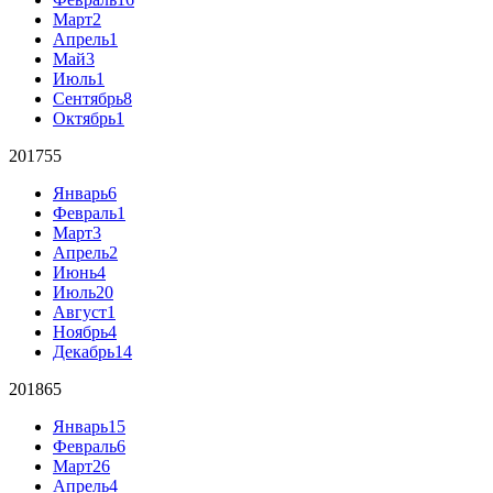
Март
2
Апрель
1
Май
3
Июль
1
Сентябрь
8
Октябрь
1
2017
55
Январь
6
Февраль
1
Март
3
Апрель
2
Июнь
4
Июль
20
Август
1
Ноябрь
4
Декабрь
14
2018
65
Январь
15
Февраль
6
Март
26
Апрель
4