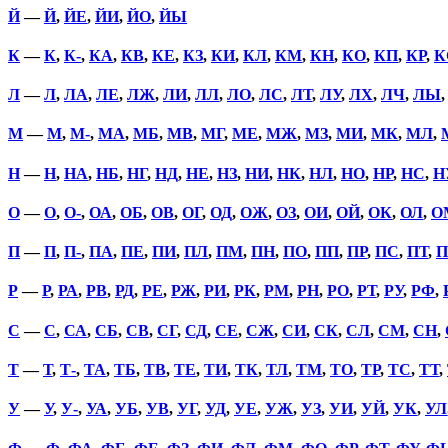
Й
—
Й
,
ЙЕ
,
ЙИ
,
ЙО
,
ЙЫ
К
—
К
,
К-
,
КА
,
КВ
,
КЕ
,
КЗ
,
КИ
,
КЛ
,
КМ
,
КН
,
КО
,
КП
,
КР
,
К
Л
—
Л
,
ЛА
,
ЛЕ
,
ЛЖ
,
ЛИ
,
ЛЛ
,
ЛО
,
ЛС
,
ЛТ
,
ЛУ
,
ЛХ
,
ЛЧ
,
ЛЫ
М
—
М
,
М-
,
МА
,
МБ
,
МВ
,
МГ
,
МЕ
,
МЖ
,
МЗ
,
МИ
,
МК
,
МЛ
,
Н
—
Н
,
НА
,
НБ
,
НГ
,
НД
,
НЕ
,
НЗ
,
НИ
,
НК
,
НЛ
,
НО
,
НР
,
НС
,
Н
О
—
О
,
О-
,
ОА
,
ОБ
,
ОВ
,
ОГ
,
ОД
,
ОЖ
,
ОЗ
,
ОИ
,
ОЙ
,
ОК
,
ОЛ
,
О
П
—
П
,
П-
,
ПА
,
ПЕ
,
ПИ
,
ПЛ
,
ПМ
,
ПН
,
ПО
,
ПП
,
ПР
,
ПС
,
ПТ
,
П
Р
—
Р
,
РА
,
РВ
,
РД
,
РЕ
,
РЖ
,
РИ
,
РК
,
РМ
,
РН
,
РО
,
РТ
,
РУ
,
РФ
,
С
—
С
,
СА
,
СБ
,
СВ
,
СГ
,
СД
,
СЕ
,
СЖ
,
СИ
,
СК
,
СЛ
,
СМ
,
СН
,
Т
—
Т
,
Т-
,
ТА
,
ТБ
,
ТВ
,
ТЕ
,
ТИ
,
ТК
,
ТЛ
,
ТМ
,
ТО
,
ТР
,
ТС
,
ТТ
,
У
—
У
,
У-
,
УА
,
УБ
,
УВ
,
УГ
,
УД
,
УЕ
,
УЖ
,
УЗ
,
УИ
,
УЙ
,
УК
,
УЛ