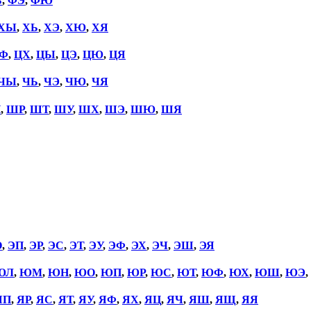
Ь
,
ФЭ
,
ФЮ
ХЫ
,
ХЬ
,
ХЭ
,
ХЮ
,
ХЯ
Ф
,
ЦХ
,
ЦЫ
,
ЦЭ
,
ЦЮ
,
ЦЯ
ЧЫ
,
ЧЬ
,
ЧЭ
,
ЧЮ
,
ЧЯ
П
,
ШР
,
ШТ
,
ШУ
,
ШХ
,
ШЭ
,
ШЮ
,
ШЯ
О
,
ЭП
,
ЭР
,
ЭС
,
ЭТ
,
ЭУ
,
ЭФ
,
ЭХ
,
ЭЧ
,
ЭШ
,
ЭЯ
ЮЛ
,
ЮМ
,
ЮН
,
ЮО
,
ЮП
,
ЮР
,
ЮС
,
ЮТ
,
ЮФ
,
ЮХ
,
ЮШ
,
ЮЭ
,
ЯП
,
ЯР
,
ЯС
,
ЯТ
,
ЯУ
,
ЯФ
,
ЯХ
,
ЯЦ
,
ЯЧ
,
ЯШ
,
ЯЩ
,
ЯЯ