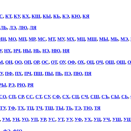
С
,
КТ
,
КУ
,
КХ
,
КШ
,
КЫ
,
КЬ
,
КЭ
,
КЮ
,
КЯ
,
ЛЬ
,
ЛЭ
,
ЛЮ
,
ЛЯ
МН
,
МО
,
МП
,
МР
,
МС
,
МТ
,
МУ
,
МХ
,
МЦ
,
МШ
,
МЫ
,
МЬ
,
МЭ
,
У
,
НХ
,
НЧ
,
НЫ
,
НЬ
,
НЭ
,
НЮ
,
НЯ
М
,
ОН
,
ОО
,
ОП
,
ОР
,
ОС
,
ОТ
,
ОУ
,
ОФ
,
ОХ
,
ОЦ
,
ОЧ
,
ОШ
,
ОЩ
,
О
У
,
ПФ
,
ПХ
,
ПЧ
,
ПШ
,
ПЫ
,
ПЬ
,
ПЭ
,
ПЮ
,
ПЯ
РЫ
,
РЭ
,
РЮ
,
РЯ
СО
,
СП
,
СР
,
СС
,
СТ
,
СУ
,
СФ
,
СХ
,
СЦ
,
СЧ
,
СШ
,
СЪ
,
СЫ
,
СЬ
,
ТУ
,
ТФ
,
ТХ
,
ТЦ
,
ТЧ
,
ТШ
,
ТЫ
,
ТЬ
,
ТЭ
,
ТЮ
,
ТЯ
,
УМ
,
УН
,
УО
,
УП
,
УР
,
УС
,
УТ
,
УУ
,
УФ
,
УХ
,
УЦ
,
УЧ
,
УШ
,
У