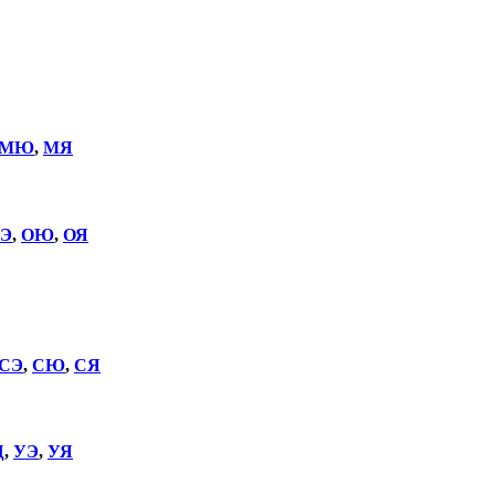
МЮ
,
МЯ
Э
,
ОЮ
,
ОЯ
СЭ
,
СЮ
,
СЯ
Щ
,
УЭ
,
УЯ