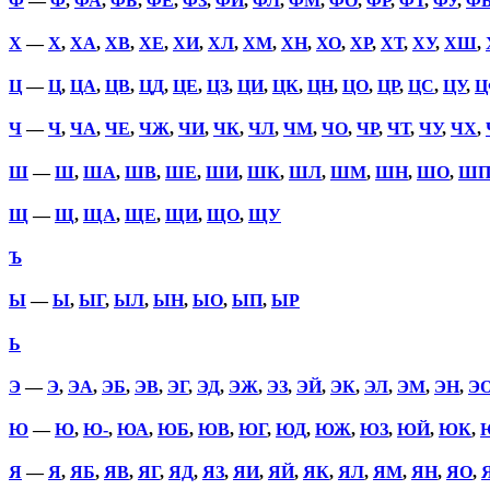
Ф
—
Ф
,
ФА
,
ФБ
,
ФЕ
,
ФЗ
,
ФИ
,
ФЛ
,
ФМ
,
ФО
,
ФР
,
ФТ
,
ФУ
,
Ф
Х
—
Х
,
ХА
,
ХВ
,
ХЕ
,
ХИ
,
ХЛ
,
ХМ
,
ХН
,
ХО
,
ХР
,
ХТ
,
ХУ
,
ХШ
,
Ц
—
Ц
,
ЦА
,
ЦВ
,
ЦД
,
ЦЕ
,
ЦЗ
,
ЦИ
,
ЦК
,
ЦН
,
ЦО
,
ЦР
,
ЦС
,
ЦУ
,
Ц
Ч
—
Ч
,
ЧА
,
ЧЕ
,
ЧЖ
,
ЧИ
,
ЧК
,
ЧЛ
,
ЧМ
,
ЧО
,
ЧР
,
ЧТ
,
ЧУ
,
ЧХ
,
Ш
—
Ш
,
ША
,
ШВ
,
ШЕ
,
ШИ
,
ШК
,
ШЛ
,
ШМ
,
ШН
,
ШО
,
Ш
Щ
—
Щ
,
ЩА
,
ЩЕ
,
ЩИ
,
ЩО
,
ЩУ
Ъ
Ы
—
Ы
,
ЫГ
,
ЫЛ
,
ЫН
,
ЫО
,
ЫП
,
ЫР
Ь
Э
—
Э
,
ЭА
,
ЭБ
,
ЭВ
,
ЭГ
,
ЭД
,
ЭЖ
,
ЭЗ
,
ЭЙ
,
ЭК
,
ЭЛ
,
ЭМ
,
ЭН
,
Э
Ю
—
Ю
,
Ю-
,
ЮА
,
ЮБ
,
ЮВ
,
ЮГ
,
ЮД
,
ЮЖ
,
ЮЗ
,
ЮЙ
,
ЮК
,
Я
—
Я
,
ЯБ
,
ЯВ
,
ЯГ
,
ЯД
,
ЯЗ
,
ЯИ
,
ЯЙ
,
ЯК
,
ЯЛ
,
ЯМ
,
ЯН
,
ЯО
,