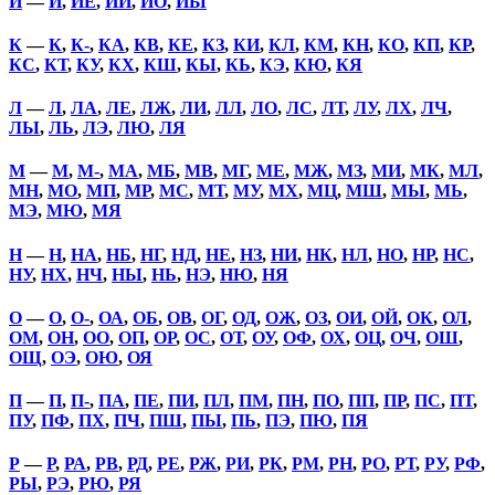
Й
—
Й
,
ЙЕ
,
ЙИ
,
ЙО
,
ЙЫ
К
—
К
,
К-
,
КА
,
КВ
,
КЕ
,
КЗ
,
КИ
,
КЛ
,
КМ
,
КН
,
КО
,
КП
,
КР
,
КС
,
КТ
,
КУ
,
КХ
,
КШ
,
КЫ
,
КЬ
,
КЭ
,
КЮ
,
КЯ
Л
—
Л
,
ЛА
,
ЛЕ
,
ЛЖ
,
ЛИ
,
ЛЛ
,
ЛО
,
ЛС
,
ЛТ
,
ЛУ
,
ЛХ
,
ЛЧ
,
ЛЫ
,
ЛЬ
,
ЛЭ
,
ЛЮ
,
ЛЯ
М
—
М
,
М-
,
МА
,
МБ
,
МВ
,
МГ
,
МЕ
,
МЖ
,
МЗ
,
МИ
,
МК
,
МЛ
,
МН
,
МО
,
МП
,
МР
,
МС
,
МТ
,
МУ
,
МХ
,
МЦ
,
МШ
,
МЫ
,
МЬ
,
МЭ
,
МЮ
,
МЯ
Н
—
Н
,
НА
,
НБ
,
НГ
,
НД
,
НЕ
,
НЗ
,
НИ
,
НК
,
НЛ
,
НО
,
НР
,
НС
,
НУ
,
НХ
,
НЧ
,
НЫ
,
НЬ
,
НЭ
,
НЮ
,
НЯ
О
—
О
,
О-
,
ОА
,
ОБ
,
ОВ
,
ОГ
,
ОД
,
ОЖ
,
ОЗ
,
ОИ
,
ОЙ
,
ОК
,
ОЛ
,
ОМ
,
ОН
,
ОО
,
ОП
,
ОР
,
ОС
,
ОТ
,
ОУ
,
ОФ
,
ОХ
,
ОЦ
,
ОЧ
,
ОШ
,
ОЩ
,
ОЭ
,
ОЮ
,
ОЯ
П
—
П
,
П-
,
ПА
,
ПЕ
,
ПИ
,
ПЛ
,
ПМ
,
ПН
,
ПО
,
ПП
,
ПР
,
ПС
,
ПТ
,
ПУ
,
ПФ
,
ПХ
,
ПЧ
,
ПШ
,
ПЫ
,
ПЬ
,
ПЭ
,
ПЮ
,
ПЯ
Р
—
Р
,
РА
,
РВ
,
РД
,
РЕ
,
РЖ
,
РИ
,
РК
,
РМ
,
РН
,
РО
,
РТ
,
РУ
,
РФ
,
РЫ
,
РЭ
,
РЮ
,
РЯ