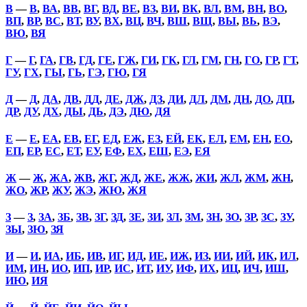
В
—
В
,
ВА
,
ВВ
,
ВГ
,
ВД
,
ВЕ
,
ВЗ
,
ВИ
,
ВК
,
ВЛ
,
ВМ
,
ВН
,
ВО
,
ВП
,
ВР
,
ВС
,
ВТ
,
ВУ
,
ВХ
,
ВЦ
,
ВЧ
,
ВШ
,
ВЩ
,
ВЫ
,
ВЬ
,
ВЭ
,
ВЮ
,
ВЯ
Г
—
Г
,
ГА
,
ГВ
,
ГД
,
ГЕ
,
ГЖ
,
ГИ
,
ГК
,
ГЛ
,
ГМ
,
ГН
,
ГО
,
ГР
,
ГТ
,
ГУ
,
ГХ
,
ГЫ
,
ГЬ
,
ГЭ
,
ГЮ
,
ГЯ
Д
—
Д
,
ДА
,
ДВ
,
ДД
,
ДЕ
,
ДЖ
,
ДЗ
,
ДИ
,
ДЛ
,
ДМ
,
ДН
,
ДО
,
ДП
,
ДР
,
ДУ
,
ДХ
,
ДЫ
,
ДЬ
,
ДЭ
,
ДЮ
,
ДЯ
Е
—
Е
,
ЕА
,
ЕВ
,
ЕГ
,
ЕД
,
ЕЖ
,
ЕЗ
,
ЕЙ
,
ЕК
,
ЕЛ
,
ЕМ
,
ЕН
,
ЕО
,
ЕП
,
ЕР
,
ЕС
,
ЕТ
,
ЕУ
,
ЕФ
,
ЕХ
,
ЕШ
,
ЕЭ
,
ЕЯ
Ж
—
Ж
,
ЖА
,
ЖВ
,
ЖГ
,
ЖД
,
ЖЕ
,
ЖЖ
,
ЖИ
,
ЖЛ
,
ЖМ
,
ЖН
,
ЖО
,
ЖР
,
ЖУ
,
ЖЭ
,
ЖЮ
,
ЖЯ
З
—
З
,
ЗА
,
ЗБ
,
ЗВ
,
ЗГ
,
ЗД
,
ЗЕ
,
ЗИ
,
ЗЛ
,
ЗМ
,
ЗН
,
ЗО
,
ЗР
,
ЗС
,
ЗУ
,
ЗЫ
,
ЗЮ
,
ЗЯ
И
—
И
,
ИА
,
ИБ
,
ИВ
,
ИГ
,
ИД
,
ИЕ
,
ИЖ
,
ИЗ
,
ИИ
,
ИЙ
,
ИК
,
ИЛ
,
ИМ
,
ИН
,
ИО
,
ИП
,
ИР
,
ИС
,
ИТ
,
ИУ
,
ИФ
,
ИХ
,
ИЦ
,
ИЧ
,
ИШ
,
ИЮ
,
ИЯ