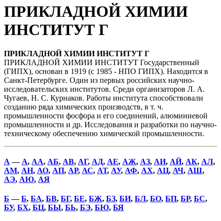
ПРИКЛАДНОЙ ХИМИИ
ИНСТИТУТ Г
ПРИКЛАДНОЙ ХИМИИ ИНСТИТУТ Г
ПРИКЛАДНОЙ ХИМИИ ИНСТИТУТ Государственный
(ГИПХ), основан в 1919 (с 1985 - НПО ГИПХ). Находится в
Санкт-Петербурге. Один из первых российских научно-
исследовательских институтов. Среди организаторов Л. А.
Чугаев, Н. С. Курнаков. Работы института способствовали
созданию ряда химических производств, в т. ч.
промышленности фосфора и его соединений, алюминиевой
промышленности и др. Исследования и разработки по научно-
техническому обеспечению химической промышленности.
А
—
А
,
АА
,
АБ
,
АВ
,
АГ
,
АД
,
АЕ
,
АЖ
,
АЗ
,
АИ
,
АЙ
,
АК
,
АЛ
,
АМ
,
АН
,
АО
,
АП
,
АР
,
АС
,
АТ
,
АУ
,
АФ
,
АХ
,
АЦ
,
АЧ
,
АШ
,
АЭ
,
АЮ
,
АЯ
Б
—
Б
,
БА
,
БВ
,
БГ
,
БЕ
,
БЖ
,
БЗ
,
БИ
,
БЛ
,
БО
,
БП
,
БР
,
БС
,
БУ
,
БХ
,
БЦ
,
БЫ
,
БЬ
,
БЭ
,
БЮ
,
БЯ