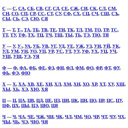
С
—
С
,
СА
,
СБ
,
СВ
,
СГ
,
СД
,
СЕ
,
СЖ
,
СИ
,
СК
,
СЛ
,
СМ
,
СН
,
СО
,
СП
,
СР
,
СС
,
СТ
,
СУ
,
СФ
,
СХ
,
СЦ
,
СЧ
,
СШ
,
СЪ
,
СЫ
,
СЬ
,
СЭ
,
СЮ
,
СЯ
Т
—
Т
,
Т-
,
ТА
,
ТБ
,
ТВ
,
ТЕ
,
ТИ
,
ТК
,
ТЛ
,
ТМ
,
ТО
,
ТР
,
ТС
,
ТТ
,
ТУ
,
ТФ
,
ТХ
,
ТЦ
,
ТЧ
,
ТШ
,
ТЫ
,
ТЬ
,
ТЭ
,
ТЮ
,
ТЯ
У
—
У
,
У-
,
УА
,
УБ
,
УВ
,
УГ
,
УД
,
УЕ
,
УЖ
,
УЗ
,
УИ
,
УЙ
,
УК
,
УЛ
,
УМ
,
УН
,
УО
,
УП
,
УР
,
УС
,
УТ
,
УУ
,
УФ
,
УХ
,
УЦ
,
УЧ
,
УШ
,
УЩ
,
УЭ
,
УЯ
Ф
—
Ф
,
ФА
,
ФБ
,
ФЕ
,
ФЗ
,
ФИ
,
ФЛ
,
ФМ
,
ФО
,
ФР
,
ФТ
,
ФУ
,
ФЬ
,
ФЭ
,
ФЮ
Х
—
Х
,
ХА
,
ХВ
,
ХЕ
,
ХИ
,
ХЛ
,
ХМ
,
ХН
,
ХО
,
ХР
,
ХТ
,
ХУ
,
ХШ
,
ХЫ
,
ХЬ
,
ХЭ
,
ХЮ
,
ХЯ
Ц
—
Ц
,
ЦА
,
ЦВ
,
ЦД
,
ЦЕ
,
ЦЗ
,
ЦИ
,
ЦК
,
ЦН
,
ЦО
,
ЦР
,
ЦС
,
ЦУ
,
ЦФ
,
ЦХ
,
ЦЫ
,
ЦЭ
,
ЦЮ
,
ЦЯ
Ч
—
Ч
,
ЧА
,
ЧЕ
,
ЧЖ
,
ЧИ
,
ЧК
,
ЧЛ
,
ЧМ
,
ЧО
,
ЧР
,
ЧТ
,
ЧУ
,
ЧХ
,
ЧЫ
,
ЧЬ
,
ЧЭ
,
ЧЮ
,
ЧЯ