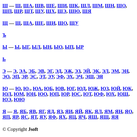
Ш
—
Ш
,
ША
,
ШВ
,
ШЕ
,
ШИ
,
ШК
,
ШЛ
,
ШМ
,
ШН
,
ШО
,
ШП
,
ШР
,
ШТ
,
ШУ
,
ШХ
,
ШЭ
,
ШЮ
,
ШЯ
Щ
—
Щ
,
ЩА
,
ЩЕ
,
ЩИ
,
ЩО
,
ЩУ
Ъ
Ы
—
Ы
,
ЫГ
,
ЫЛ
,
ЫН
,
ЫО
,
ЫП
,
ЫР
Ь
Э
—
Э
,
ЭА
,
ЭБ
,
ЭВ
,
ЭГ
,
ЭД
,
ЭЖ
,
ЭЗ
,
ЭЙ
,
ЭК
,
ЭЛ
,
ЭМ
,
ЭН
,
ЭО
,
ЭП
,
ЭР
,
ЭС
,
ЭТ
,
ЭУ
,
ЭФ
,
ЭХ
,
ЭЧ
,
ЭШ
,
ЭЯ
Ю
—
Ю
,
Ю-
,
ЮА
,
ЮБ
,
ЮВ
,
ЮГ
,
ЮД
,
ЮЖ
,
ЮЗ
,
ЮЙ
,
ЮК
,
ЮЛ
,
ЮМ
,
ЮН
,
ЮО
,
ЮП
,
ЮР
,
ЮС
,
ЮТ
,
ЮФ
,
ЮХ
,
ЮШ
,
ЮЭ
,
ЮЮ
Я
—
Я
,
ЯБ
,
ЯВ
,
ЯГ
,
ЯД
,
ЯЗ
,
ЯИ
,
ЯЙ
,
ЯК
,
ЯЛ
,
ЯМ
,
ЯН
,
ЯО
,
ЯП
,
ЯР
,
ЯС
,
ЯТ
,
ЯУ
,
ЯФ
,
ЯХ
,
ЯЦ
,
ЯЧ
,
ЯШ
,
ЯЩ
,
ЯЯ
© Copyright
Jsoft