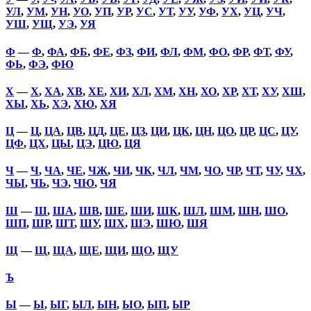
УЛ
,
УМ
,
УН
,
УО
,
УП
,
УР
,
УС
,
УТ
,
УУ
,
УФ
,
УХ
,
УЦ
,
УЧ
,
УШ
,
УЩ
,
УЭ
,
УЯ
Ф
—
Ф
,
ФА
,
ФБ
,
ФЕ
,
ФЗ
,
ФИ
,
ФЛ
,
ФМ
,
ФО
,
ФР
,
ФТ
,
ФУ
,
ФЬ
,
ФЭ
,
ФЮ
Х
—
Х
,
ХА
,
ХВ
,
ХЕ
,
ХИ
,
ХЛ
,
ХМ
,
ХН
,
ХО
,
ХР
,
ХТ
,
ХУ
,
ХШ
,
ХЫ
,
ХЬ
,
ХЭ
,
ХЮ
,
ХЯ
Ц
—
Ц
,
ЦА
,
ЦВ
,
ЦД
,
ЦЕ
,
ЦЗ
,
ЦИ
,
ЦК
,
ЦН
,
ЦО
,
ЦР
,
ЦС
,
ЦУ
,
ЦФ
,
ЦХ
,
ЦЫ
,
ЦЭ
,
ЦЮ
,
ЦЯ
Ч
—
Ч
,
ЧА
,
ЧЕ
,
ЧЖ
,
ЧИ
,
ЧК
,
ЧЛ
,
ЧМ
,
ЧО
,
ЧР
,
ЧТ
,
ЧУ
,
ЧХ
,
ЧЫ
,
ЧЬ
,
ЧЭ
,
ЧЮ
,
ЧЯ
Ш
—
Ш
,
ША
,
ШВ
,
ШЕ
,
ШИ
,
ШК
,
ШЛ
,
ШМ
,
ШН
,
ШО
,
ШП
,
ШР
,
ШТ
,
ШУ
,
ШХ
,
ШЭ
,
ШЮ
,
ШЯ
Щ
—
Щ
,
ЩА
,
ЩЕ
,
ЩИ
,
ЩО
,
ЩУ
Ъ
Ы
—
Ы
,
ЫГ
,
ЫЛ
,
ЫН
,
ЫО
,
ЫП
,
ЫР