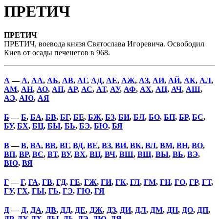
ПРЕТИЧ
ПРЕТИЧ
ПРЕТИЧ, воевода князя Святослава Игоревича. Освободил
Киев от осады печенегов в 968.
А
—
А
,
АА
,
АБ
,
АВ
,
АГ
,
АД
,
АЕ
,
АЖ
,
АЗ
,
АИ
,
АЙ
,
АК
,
АЛ
,
АМ
,
АН
,
АО
,
АП
,
АР
,
АС
,
АТ
,
АУ
,
АФ
,
АХ
,
АЦ
,
АЧ
,
АШ
,
АЭ
,
АЮ
,
АЯ
Б
—
Б
,
БА
,
БВ
,
БГ
,
БЕ
,
БЖ
,
БЗ
,
БИ
,
БЛ
,
БО
,
БП
,
БР
,
БС
,
БУ
,
БХ
,
БЦ
,
БЫ
,
БЬ
,
БЭ
,
БЮ
,
БЯ
В
—
В
,
ВА
,
ВВ
,
ВГ
,
ВД
,
ВЕ
,
ВЗ
,
ВИ
,
ВК
,
ВЛ
,
ВМ
,
ВН
,
ВО
,
ВП
,
ВР
,
ВС
,
ВТ
,
ВУ
,
ВХ
,
ВЦ
,
ВЧ
,
ВШ
,
ВЩ
,
ВЫ
,
ВЬ
,
ВЭ
,
ВЮ
,
ВЯ
Г
—
Г
,
ГА
,
ГВ
,
ГД
,
ГЕ
,
ГЖ
,
ГИ
,
ГК
,
ГЛ
,
ГМ
,
ГН
,
ГО
,
ГР
,
ГТ
,
ГУ
,
ГХ
,
ГЫ
,
ГЬ
,
ГЭ
,
ГЮ
,
ГЯ
Д
—
Д
,
ДА
,
ДВ
,
ДД
,
ДЕ
,
ДЖ
,
ДЗ
,
ДИ
,
ДЛ
,
ДМ
,
ДН
,
ДО
,
ДП
,
ДР
,
ДУ
,
ДХ
,
ДЫ
,
ДЬ
,
ДЭ
,
ДЮ
,
ДЯ