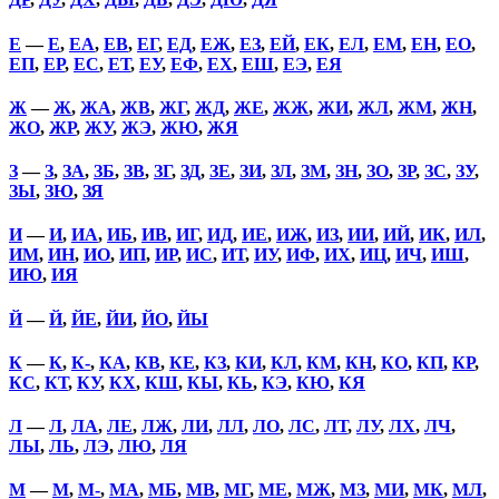
Е
—
Е
,
ЕА
,
ЕВ
,
ЕГ
,
ЕД
,
ЕЖ
,
ЕЗ
,
ЕЙ
,
ЕК
,
ЕЛ
,
ЕМ
,
ЕН
,
ЕО
,
ЕП
,
ЕР
,
ЕС
,
ЕТ
,
ЕУ
,
ЕФ
,
ЕХ
,
ЕШ
,
ЕЭ
,
ЕЯ
Ж
—
Ж
,
ЖА
,
ЖВ
,
ЖГ
,
ЖД
,
ЖЕ
,
ЖЖ
,
ЖИ
,
ЖЛ
,
ЖМ
,
ЖН
,
ЖО
,
ЖР
,
ЖУ
,
ЖЭ
,
ЖЮ
,
ЖЯ
З
—
З
,
ЗА
,
ЗБ
,
ЗВ
,
ЗГ
,
ЗД
,
ЗЕ
,
ЗИ
,
ЗЛ
,
ЗМ
,
ЗН
,
ЗО
,
ЗР
,
ЗС
,
ЗУ
,
ЗЫ
,
ЗЮ
,
ЗЯ
И
—
И
,
ИА
,
ИБ
,
ИВ
,
ИГ
,
ИД
,
ИЕ
,
ИЖ
,
ИЗ
,
ИИ
,
ИЙ
,
ИК
,
ИЛ
,
ИМ
,
ИН
,
ИО
,
ИП
,
ИР
,
ИС
,
ИТ
,
ИУ
,
ИФ
,
ИХ
,
ИЦ
,
ИЧ
,
ИШ
,
ИЮ
,
ИЯ
Й
—
Й
,
ЙЕ
,
ЙИ
,
ЙО
,
ЙЫ
К
—
К
,
К-
,
КА
,
КВ
,
КЕ
,
КЗ
,
КИ
,
КЛ
,
КМ
,
КН
,
КО
,
КП
,
КР
,
КС
,
КТ
,
КУ
,
КХ
,
КШ
,
КЫ
,
КЬ
,
КЭ
,
КЮ
,
КЯ
Л
—
Л
,
ЛА
,
ЛЕ
,
ЛЖ
,
ЛИ
,
ЛЛ
,
ЛО
,
ЛС
,
ЛТ
,
ЛУ
,
ЛХ
,
ЛЧ
,
ЛЫ
,
ЛЬ
,
ЛЭ
,
ЛЮ
,
ЛЯ
М
—
М
,
М-
,
МА
,
МБ
,
МВ
,
МГ
,
МЕ
,
МЖ
,
МЗ
,
МИ
,
МК
,
МЛ
,