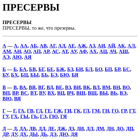
ПРЕСЕРВЫ
ПРЕСЕРВЫ
ПРЕСЕРВЫ, то же, что презервы.
А
—
А
,
АА
,
АБ
,
АВ
,
АГ
,
АД
,
АЕ
,
АЖ
,
АЗ
,
АИ
,
АЙ
,
АК
,
АЛ
,
АМ
,
АН
,
АО
,
АП
,
АР
,
АС
,
АТ
,
АУ
,
АФ
,
АХ
,
АЦ
,
АЧ
,
АШ
,
АЭ
,
АЮ
,
АЯ
Б
—
Б
,
БА
,
БВ
,
БГ
,
БЕ
,
БЖ
,
БЗ
,
БИ
,
БЛ
,
БО
,
БП
,
БР
,
БС
,
БУ
,
БХ
,
БЦ
,
БЫ
,
БЬ
,
БЭ
,
БЮ
,
БЯ
В
—
В
,
ВА
,
ВВ
,
ВГ
,
ВД
,
ВЕ
,
ВЗ
,
ВИ
,
ВК
,
ВЛ
,
ВМ
,
ВН
,
ВО
,
ВП
,
ВР
,
ВС
,
ВТ
,
ВУ
,
ВХ
,
ВЦ
,
ВЧ
,
ВШ
,
ВЩ
,
ВЫ
,
ВЬ
,
ВЭ
,
ВЮ
,
ВЯ
Г
—
Г
,
ГА
,
ГВ
,
ГД
,
ГЕ
,
ГЖ
,
ГИ
,
ГК
,
ГЛ
,
ГМ
,
ГН
,
ГО
,
ГР
,
ГТ
,
ГУ
,
ГХ
,
ГЫ
,
ГЬ
,
ГЭ
,
ГЮ
,
ГЯ
Д
—
Д
,
ДА
,
ДВ
,
ДД
,
ДЕ
,
ДЖ
,
ДЗ
,
ДИ
,
ДЛ
,
ДМ
,
ДН
,
ДО
,
ДП
,
ДР
,
ДУ
,
ДХ
,
ДЫ
,
ДЬ
,
ДЭ
,
ДЮ
,
ДЯ