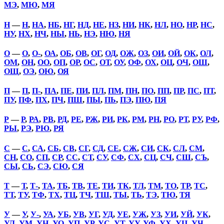
МЭ
,
МЮ
,
МЯ
Н
—
Н
,
НА
,
НБ
,
НГ
,
НД
,
НЕ
,
НЗ
,
НИ
,
НК
,
НЛ
,
НО
,
НР
,
НС
,
НУ
,
НХ
,
НЧ
,
НЫ
,
НЬ
,
НЭ
,
НЮ
,
НЯ
О
—
О
,
О-
,
ОА
,
ОБ
,
ОВ
,
ОГ
,
ОД
,
ОЖ
,
ОЗ
,
ОИ
,
ОЙ
,
ОК
,
ОЛ
,
ОМ
,
ОН
,
ОО
,
ОП
,
ОР
,
ОС
,
ОТ
,
ОУ
,
ОФ
,
ОХ
,
ОЦ
,
ОЧ
,
ОШ
,
ОЩ
,
ОЭ
,
ОЮ
,
ОЯ
П
—
П
,
П-
,
ПА
,
ПЕ
,
ПИ
,
ПЛ
,
ПМ
,
ПН
,
ПО
,
ПП
,
ПР
,
ПС
,
ПТ
,
ПУ
,
ПФ
,
ПХ
,
ПЧ
,
ПШ
,
ПЫ
,
ПЬ
,
ПЭ
,
ПЮ
,
ПЯ
Р
—
Р
,
РА
,
РВ
,
РД
,
РЕ
,
РЖ
,
РИ
,
РК
,
РМ
,
РН
,
РО
,
РТ
,
РУ
,
РФ
,
РЫ
,
РЭ
,
РЮ
,
РЯ
С
—
С
,
СА
,
СБ
,
СВ
,
СГ
,
СД
,
СЕ
,
СЖ
,
СИ
,
СК
,
СЛ
,
СМ
,
СН
,
СО
,
СП
,
СР
,
СС
,
СТ
,
СУ
,
СФ
,
СХ
,
СЦ
,
СЧ
,
СШ
,
СЪ
,
СЫ
,
СЬ
,
СЭ
,
СЮ
,
СЯ
Т
—
Т
,
Т-
,
ТА
,
ТБ
,
ТВ
,
ТЕ
,
ТИ
,
ТК
,
ТЛ
,
ТМ
,
ТО
,
ТР
,
ТС
,
ТТ
,
ТУ
,
ТФ
,
ТХ
,
ТЦ
,
ТЧ
,
ТШ
,
ТЫ
,
ТЬ
,
ТЭ
,
ТЮ
,
ТЯ
У
—
У
,
У-
,
УА
,
УБ
,
УВ
,
УГ
,
УД
,
УЕ
,
УЖ
,
УЗ
,
УИ
,
УЙ
,
УК
,
УЛ
,
УМ
,
УН
,
УО
,
УП
,
УР
,
УС
,
УТ
,
УУ
,
УФ
,
УХ
,
УЦ
,
УЧ
,