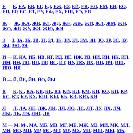
Е
—
Е
,
ЕА
,
ЕВ
,
ЕГ
,
ЕД
,
ЕЖ
,
ЕЗ
,
ЕЙ
,
ЕК
,
ЕЛ
,
ЕМ
,
ЕН
,
ЕО
,
ЕП
,
ЕР
,
ЕС
,
ЕТ
,
ЕУ
,
ЕФ
,
ЕХ
,
ЕШ
,
ЕЭ
,
ЕЯ
Ж
—
Ж
,
ЖА
,
ЖВ
,
ЖГ
,
ЖД
,
ЖЕ
,
ЖЖ
,
ЖИ
,
ЖЛ
,
ЖМ
,
ЖН
,
ЖО
,
ЖР
,
ЖУ
,
ЖЭ
,
ЖЮ
,
ЖЯ
З
—
З
,
ЗА
,
ЗБ
,
ЗВ
,
ЗГ
,
ЗД
,
ЗЕ
,
ЗИ
,
ЗЛ
,
ЗМ
,
ЗН
,
ЗО
,
ЗР
,
ЗС
,
ЗУ
,
ЗЫ
,
ЗЮ
,
ЗЯ
И
—
И
,
ИА
,
ИБ
,
ИВ
,
ИГ
,
ИД
,
ИЕ
,
ИЖ
,
ИЗ
,
ИИ
,
ИЙ
,
ИК
,
ИЛ
,
ИМ
,
ИН
,
ИО
,
ИП
,
ИР
,
ИС
,
ИТ
,
ИУ
,
ИФ
,
ИХ
,
ИЦ
,
ИЧ
,
ИШ
,
ИЮ
,
ИЯ
Й
—
Й
,
ЙЕ
,
ЙИ
,
ЙО
,
ЙЫ
К
—
К
,
К-
,
КА
,
КВ
,
КЕ
,
КЗ
,
КИ
,
КЛ
,
КМ
,
КН
,
КО
,
КП
,
КР
,
КС
,
КТ
,
КУ
,
КХ
,
КШ
,
КЫ
,
КЬ
,
КЭ
,
КЮ
,
КЯ
Л
—
Л
,
ЛА
,
ЛЕ
,
ЛЖ
,
ЛИ
,
ЛЛ
,
ЛО
,
ЛС
,
ЛТ
,
ЛУ
,
ЛХ
,
ЛЧ
,
ЛЫ
,
ЛЬ
,
ЛЭ
,
ЛЮ
,
ЛЯ
М
—
М
,
М-
,
МА
,
МБ
,
МВ
,
МГ
,
МЕ
,
МЖ
,
МЗ
,
МИ
,
МК
,
МЛ
,
МН
,
МО
,
МП
,
МР
,
МС
,
МТ
,
МУ
,
МХ
,
МЦ
,
МШ
,
МЫ
,
МЬ
,