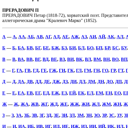
ПРЕРАДОВИЧ П
ПРЕРАДОВИЧ Петар (1818-72), хорватский поэт. Представител
аллегорическая драма "Кралевич Марко" (1852).
А
—
А
,
АА
,
АБ
,
АВ
,
АГ
,
АД
,
АЕ
,
АЖ
,
АЗ
,
АИ
,
АЙ
,
АК
,
АЛ
,
Б
—
Б
,
БА
,
БВ
,
БГ
,
БЕ
,
БЖ
,
БЗ
,
БИ
,
БЛ
,
БО
,
БП
,
БР
,
БС
,
БУ
В
—
В
,
ВА
,
ВВ
,
ВГ
,
ВД
,
ВЕ
,
ВЗ
,
ВИ
,
ВК
,
ВЛ
,
ВМ
,
ВН
,
ВО
,
ВП
Г
—
Г
,
ГА
,
ГВ
,
ГД
,
ГЕ
,
ГЖ
,
ГИ
,
ГК
,
ГЛ
,
ГМ
,
ГН
,
ГО
,
ГР
,
ГТ
,
Д
—
Д
,
ДА
,
ДВ
,
ДД
,
ДЕ
,
ДЖ
,
ДЗ
,
ДИ
,
ДЛ
,
ДМ
,
ДН
,
ДО
,
ДП
,
Д
Е
—
Е
,
ЕА
,
ЕВ
,
ЕГ
,
ЕД
,
ЕЖ
,
ЕЗ
,
ЕЙ
,
ЕК
,
ЕЛ
,
ЕМ
,
ЕН
,
ЕО
,
Е
Ж
—
Ж
,
ЖА
,
ЖВ
,
ЖГ
,
ЖД
,
ЖЕ
,
ЖЖ
,
ЖИ
,
ЖЛ
,
ЖМ
,
ЖН
,
Ж
З
—
З
,
ЗА
,
ЗБ
,
ЗВ
,
ЗГ
,
ЗД
,
ЗЕ
,
ЗИ
,
ЗЛ
,
ЗМ
,
ЗН
,
ЗО
,
ЗР
,
ЗС
,
ЗУ
,
З
И
—
И
,
ИА
,
ИБ
,
ИВ
,
ИГ
,
ИД
,
ИЕ
,
ИЖ
,
ИЗ
,
ИИ
,
ИЙ
,
ИК
,
ИЛ
,