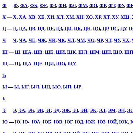
Ф
—
Ф
,
ФА
,
ФБ
,
ФЕ
,
ФЗ
,
ФИ
,
ФЛ
,
ФМ
,
ФО
,
ФР
,
ФТ
,
ФУ
,
Ф
Х
—
Х
,
ХА
,
ХВ
,
ХЕ
,
ХИ
,
ХЛ
,
ХМ
,
ХН
,
ХО
,
ХР
,
ХТ
,
ХУ
,
ХШ
,
Ц
—
Ц
,
ЦА
,
ЦВ
,
ЦД
,
ЦЕ
,
ЦЗ
,
ЦИ
,
ЦК
,
ЦН
,
ЦО
,
ЦР
,
ЦС
,
ЦУ
,
Ц
Ч
—
Ч
,
ЧА
,
ЧЕ
,
ЧЖ
,
ЧИ
,
ЧК
,
ЧЛ
,
ЧМ
,
ЧО
,
ЧР
,
ЧТ
,
ЧУ
,
ЧХ
,
Ш
—
Ш
,
ША
,
ШВ
,
ШЕ
,
ШИ
,
ШК
,
ШЛ
,
ШМ
,
ШН
,
ШО
,
Ш
Щ
—
Щ
,
ЩА
,
ЩЕ
,
ЩИ
,
ЩО
,
ЩУ
Ъ
Ы
—
Ы
,
ЫГ
,
ЫЛ
,
ЫН
,
ЫО
,
ЫП
,
ЫР
Ь
Э
—
Э
,
ЭА
,
ЭБ
,
ЭВ
,
ЭГ
,
ЭД
,
ЭЖ
,
ЭЗ
,
ЭЙ
,
ЭК
,
ЭЛ
,
ЭМ
,
ЭН
,
Э
Ю
—
Ю
,
Ю-
,
ЮА
,
ЮБ
,
ЮВ
,
ЮГ
,
ЮД
,
ЮЖ
,
ЮЗ
,
ЮЙ
,
ЮК
,