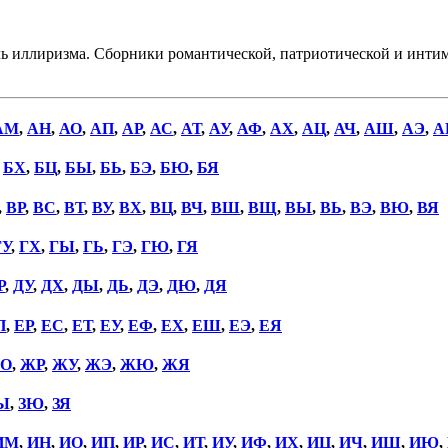
ь иллиризма. Сборники романтической, патриотической и интим
АМ
,
АН
,
АО
,
АП
,
АР
,
АС
,
АТ
,
АУ
,
АФ
,
АХ
,
АЦ
,
АЧ
,
АШ
,
АЭ
,
А
,
БХ
,
БЦ
,
БЫ
,
БЬ
,
БЭ
,
БЮ
,
БЯ
,
ВР
,
ВС
,
ВТ
,
ВУ
,
ВХ
,
ВЦ
,
ВЧ
,
ВШ
,
ВЩ
,
ВЫ
,
ВЬ
,
ВЭ
,
ВЮ
,
ВЯ
ГУ
,
ГХ
,
ГЫ
,
ГЬ
,
ГЭ
,
ГЮ
,
ГЯ
Р
,
ДУ
,
ДХ
,
ДЫ
,
ДЬ
,
ДЭ
,
ДЮ
,
ДЯ
П
,
ЕР
,
ЕС
,
ЕТ
,
ЕУ
,
ЕФ
,
ЕХ
,
ЕШ
,
ЕЭ
,
ЕЯ
О
,
ЖР
,
ЖУ
,
ЖЭ
,
ЖЮ
,
ЖЯ
Ы
,
ЗЮ
,
ЗЯ
ИМ
,
ИН
,
ИО
,
ИП
,
ИР
,
ИС
,
ИТ
,
ИУ
,
ИФ
,
ИХ
,
ИЦ
,
ИЧ
,
ИШ
,
ИЮ
,