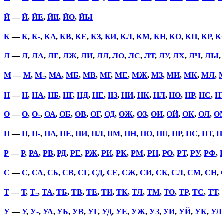
Й
—
Й
,
ЙЕ
,
ЙИ
,
ЙО
,
ЙЫ
К
—
К
,
К-
,
КА
,
КВ
,
КЕ
,
КЗ
,
КИ
,
КЛ
,
КМ
,
КН
,
КО
,
КП
,
КР
,
К
Л
—
Л
,
ЛА
,
ЛЕ
,
ЛЖ
,
ЛИ
,
ЛЛ
,
ЛО
,
ЛС
,
ЛТ
,
ЛУ
,
ЛХ
,
ЛЧ
,
ЛЫ
М
—
М
,
М-
,
МА
,
МБ
,
МВ
,
МГ
,
МЕ
,
МЖ
,
МЗ
,
МИ
,
МК
,
МЛ
,
Н
—
Н
,
НА
,
НБ
,
НГ
,
НД
,
НЕ
,
НЗ
,
НИ
,
НК
,
НЛ
,
НО
,
НР
,
НС
,
Н
О
—
О
,
О-
,
ОА
,
ОБ
,
ОВ
,
ОГ
,
ОД
,
ОЖ
,
ОЗ
,
ОИ
,
ОЙ
,
ОК
,
ОЛ
,
О
П
—
П
,
П-
,
ПА
,
ПЕ
,
ПИ
,
ПЛ
,
ПМ
,
ПН
,
ПО
,
ПП
,
ПР
,
ПС
,
ПТ
,
П
Р
—
Р
,
РА
,
РВ
,
РД
,
РЕ
,
РЖ
,
РИ
,
РК
,
РМ
,
РН
,
РО
,
РТ
,
РУ
,
РФ
,
С
—
С
,
СА
,
СБ
,
СВ
,
СГ
,
СД
,
СЕ
,
СЖ
,
СИ
,
СК
,
СЛ
,
СМ
,
СН
,
Т
—
Т
,
Т-
,
ТА
,
ТБ
,
ТВ
,
ТЕ
,
ТИ
,
ТК
,
ТЛ
,
ТМ
,
ТО
,
ТР
,
ТС
,
ТТ
,
У
—
У
,
У-
,
УА
,
УБ
,
УВ
,
УГ
,
УД
,
УЕ
,
УЖ
,
УЗ
,
УИ
,
УЙ
,
УК
,
УЛ