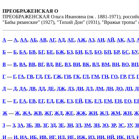
ПРЕОБРАЖЕНСКАЯ О
ПРЕОБРАЖЕНСКАЯ Ольга Ивановна (ок . 1881-1971), российски
"Бабы рязанские" (1927), "Тихий Дон" (1931), "Вражьи тропы" (
А
—
А
,
АА
,
АБ
,
АВ
,
АГ
,
АД
,
АЕ
,
АЖ
,
АЗ
,
АИ
,
АЙ
,
АК
,
АЛ
,
Б
—
Б
,
БА
,
БВ
,
БГ
,
БЕ
,
БЖ
,
БЗ
,
БИ
,
БЛ
,
БО
,
БП
,
БР
,
БС
,
БУ
В
—
В
,
ВА
,
ВВ
,
ВГ
,
ВД
,
ВЕ
,
ВЗ
,
ВИ
,
ВК
,
ВЛ
,
ВМ
,
ВН
,
ВО
,
ВП
Г
—
Г
,
ГА
,
ГВ
,
ГД
,
ГЕ
,
ГЖ
,
ГИ
,
ГК
,
ГЛ
,
ГМ
,
ГН
,
ГО
,
ГР
,
ГТ
,
Д
—
Д
,
ДА
,
ДВ
,
ДД
,
ДЕ
,
ДЖ
,
ДЗ
,
ДИ
,
ДЛ
,
ДМ
,
ДН
,
ДО
,
ДП
,
Д
Е
—
Е
,
ЕА
,
ЕВ
,
ЕГ
,
ЕД
,
ЕЖ
,
ЕЗ
,
ЕЙ
,
ЕК
,
ЕЛ
,
ЕМ
,
ЕН
,
ЕО
,
Е
Ж
—
Ж
,
ЖА
,
ЖВ
,
ЖГ
,
ЖД
,
ЖЕ
,
ЖЖ
,
ЖИ
,
ЖЛ
,
ЖМ
,
ЖН
,
Ж
З
—
З
,
ЗА
,
ЗБ
,
ЗВ
,
ЗГ
,
ЗД
,
ЗЕ
,
ЗИ
,
ЗЛ
,
ЗМ
,
ЗН
,
ЗО
,
ЗР
,
ЗС
,
ЗУ
,
З
И
—
И
,
ИА
,
ИБ
,
ИВ
,
ИГ
,
ИД
,
ИЕ
,
ИЖ
,
ИЗ
,
ИИ
,
ИЙ
,
ИК
,
ИЛ
,