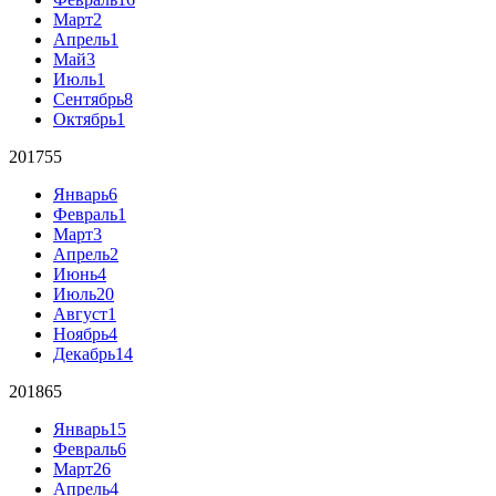
Март
2
Апрель
1
Май
3
Июль
1
Сентябрь
8
Октябрь
1
2017
55
Январь
6
Февраль
1
Март
3
Апрель
2
Июнь
4
Июль
20
Август
1
Ноябрь
4
Декабрь
14
2018
65
Январь
15
Февраль
6
Март
26
Апрель
4