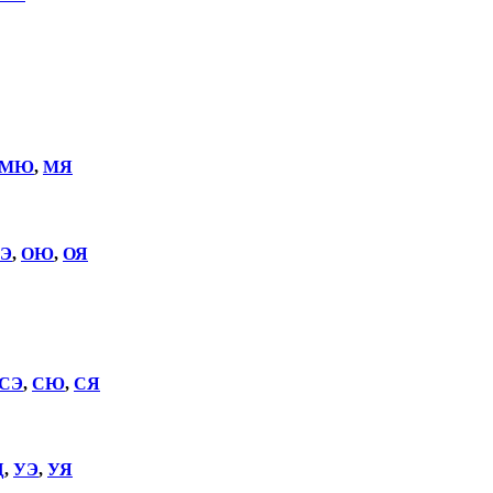
МЮ
,
МЯ
Э
,
ОЮ
,
ОЯ
СЭ
,
СЮ
,
СЯ
Щ
,
УЭ
,
УЯ