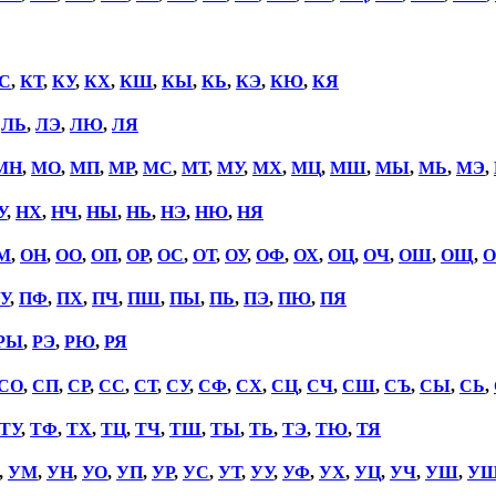
С
,
КТ
,
КУ
,
КХ
,
КШ
,
КЫ
,
КЬ
,
КЭ
,
КЮ
,
КЯ
,
ЛЬ
,
ЛЭ
,
ЛЮ
,
ЛЯ
МН
,
МО
,
МП
,
МР
,
МС
,
МТ
,
МУ
,
МХ
,
МЦ
,
МШ
,
МЫ
,
МЬ
,
МЭ
,
У
,
НХ
,
НЧ
,
НЫ
,
НЬ
,
НЭ
,
НЮ
,
НЯ
М
,
ОН
,
ОО
,
ОП
,
ОР
,
ОС
,
ОТ
,
ОУ
,
ОФ
,
ОХ
,
ОЦ
,
ОЧ
,
ОШ
,
ОЩ
,
О
У
,
ПФ
,
ПХ
,
ПЧ
,
ПШ
,
ПЫ
,
ПЬ
,
ПЭ
,
ПЮ
,
ПЯ
РЫ
,
РЭ
,
РЮ
,
РЯ
СО
,
СП
,
СР
,
СС
,
СТ
,
СУ
,
СФ
,
СХ
,
СЦ
,
СЧ
,
СШ
,
СЪ
,
СЫ
,
СЬ
,
ТУ
,
ТФ
,
ТХ
,
ТЦ
,
ТЧ
,
ТШ
,
ТЫ
,
ТЬ
,
ТЭ
,
ТЮ
,
ТЯ
,
УМ
,
УН
,
УО
,
УП
,
УР
,
УС
,
УТ
,
УУ
,
УФ
,
УХ
,
УЦ
,
УЧ
,
УШ
,
У