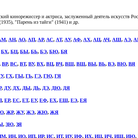
й кинорежиссер и актриса, заслуженный деятель искусств Росс
1935), "Парень из тайги" (1941) и др.
АМ
,
АН
,
АО
,
АП
,
АР
,
АС
,
АТ
,
АУ
,
АФ
,
АХ
,
АЦ
,
АЧ
,
АШ
,
АЭ
,
А
,
БХ
,
БЦ
,
БЫ
,
БЬ
,
БЭ
,
БЮ
,
БЯ
,
ВР
,
ВС
,
ВТ
,
ВУ
,
ВХ
,
ВЦ
,
ВЧ
,
ВШ
,
ВЩ
,
ВЫ
,
ВЬ
,
ВЭ
,
ВЮ
,
ВЯ
ГУ
,
ГХ
,
ГЫ
,
ГЬ
,
ГЭ
,
ГЮ
,
ГЯ
Р
,
ДУ
,
ДХ
,
ДЫ
,
ДЬ
,
ДЭ
,
ДЮ
,
ДЯ
П
,
ЕР
,
ЕС
,
ЕТ
,
ЕУ
,
ЕФ
,
ЕХ
,
ЕШ
,
ЕЭ
,
ЕЯ
О
,
ЖР
,
ЖУ
,
ЖЭ
,
ЖЮ
,
ЖЯ
Ы
,
ЗЮ
,
ЗЯ
ИМ
,
ИН
,
ИО
,
ИП
,
ИР
,
ИС
,
ИТ
,
ИУ
,
ИФ
,
ИХ
,
ИЦ
,
ИЧ
,
ИШ
,
ИЮ
,