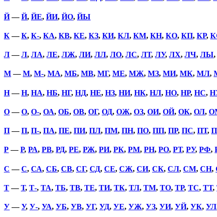
Й
—
Й
,
ЙЕ
,
ЙИ
,
ЙО
,
ЙЫ
К
—
К
,
К-
,
КА
,
КВ
,
КЕ
,
КЗ
,
КИ
,
КЛ
,
КМ
,
КН
,
КО
,
КП
,
КР
,
К
Л
—
Л
,
ЛА
,
ЛЕ
,
ЛЖ
,
ЛИ
,
ЛЛ
,
ЛО
,
ЛС
,
ЛТ
,
ЛУ
,
ЛХ
,
ЛЧ
,
ЛЫ
М
—
М
,
М-
,
МА
,
МБ
,
МВ
,
МГ
,
МЕ
,
МЖ
,
МЗ
,
МИ
,
МК
,
МЛ
,
Н
—
Н
,
НА
,
НБ
,
НГ
,
НД
,
НЕ
,
НЗ
,
НИ
,
НК
,
НЛ
,
НО
,
НР
,
НС
,
Н
О
—
О
,
О-
,
ОА
,
ОБ
,
ОВ
,
ОГ
,
ОД
,
ОЖ
,
ОЗ
,
ОИ
,
ОЙ
,
ОК
,
ОЛ
,
О
П
—
П
,
П-
,
ПА
,
ПЕ
,
ПИ
,
ПЛ
,
ПМ
,
ПН
,
ПО
,
ПП
,
ПР
,
ПС
,
ПТ
,
П
Р
—
Р
,
РА
,
РВ
,
РД
,
РЕ
,
РЖ
,
РИ
,
РК
,
РМ
,
РН
,
РО
,
РТ
,
РУ
,
РФ
,
С
—
С
,
СА
,
СБ
,
СВ
,
СГ
,
СД
,
СЕ
,
СЖ
,
СИ
,
СК
,
СЛ
,
СМ
,
СН
,
Т
—
Т
,
Т-
,
ТА
,
ТБ
,
ТВ
,
ТЕ
,
ТИ
,
ТК
,
ТЛ
,
ТМ
,
ТО
,
ТР
,
ТС
,
ТТ
,
У
—
У
,
У-
,
УА
,
УБ
,
УВ
,
УГ
,
УД
,
УЕ
,
УЖ
,
УЗ
,
УИ
,
УЙ
,
УК
,
УЛ