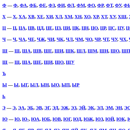
Ф
—
Ф
,
ФА
,
ФБ
,
ФЕ
,
ФЗ
,
ФИ
,
ФЛ
,
ФМ
,
ФО
,
ФР
,
ФТ
,
ФУ
,
Ф
Х
—
Х
,
ХА
,
ХВ
,
ХЕ
,
ХИ
,
ХЛ
,
ХМ
,
ХН
,
ХО
,
ХР
,
ХТ
,
ХУ
,
ХШ
,
Ц
—
Ц
,
ЦА
,
ЦВ
,
ЦД
,
ЦЕ
,
ЦЗ
,
ЦИ
,
ЦК
,
ЦН
,
ЦО
,
ЦР
,
ЦС
,
ЦУ
,
Ц
Ч
—
Ч
,
ЧА
,
ЧЕ
,
ЧЖ
,
ЧИ
,
ЧК
,
ЧЛ
,
ЧМ
,
ЧО
,
ЧР
,
ЧТ
,
ЧУ
,
ЧХ
,
Ш
—
Ш
,
ША
,
ШВ
,
ШЕ
,
ШИ
,
ШК
,
ШЛ
,
ШМ
,
ШН
,
ШО
,
Ш
Щ
—
Щ
,
ЩА
,
ЩЕ
,
ЩИ
,
ЩО
,
ЩУ
Ъ
Ы
—
Ы
,
ЫГ
,
ЫЛ
,
ЫН
,
ЫО
,
ЫП
,
ЫР
Ь
Э
—
Э
,
ЭА
,
ЭБ
,
ЭВ
,
ЭГ
,
ЭД
,
ЭЖ
,
ЭЗ
,
ЭЙ
,
ЭК
,
ЭЛ
,
ЭМ
,
ЭН
,
Э
Ю
—
Ю
,
Ю-
,
ЮА
,
ЮБ
,
ЮВ
,
ЮГ
,
ЮД
,
ЮЖ
,
ЮЗ
,
ЮЙ
,
ЮК
,