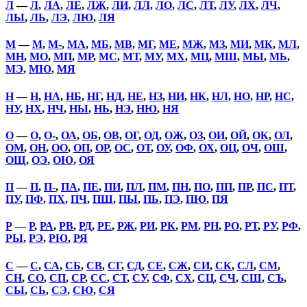
Л
—
Л
,
ЛА
,
ЛЕ
,
ЛЖ
,
ЛИ
,
ЛЛ
,
ЛО
,
ЛС
,
ЛТ
,
ЛУ
,
ЛХ
,
ЛЧ
,
ЛЫ
,
ЛЬ
,
ЛЭ
,
ЛЮ
,
ЛЯ
М
—
М
,
М-
,
МА
,
МБ
,
МВ
,
МГ
,
МЕ
,
МЖ
,
МЗ
,
МИ
,
МК
,
МЛ
,
МН
,
МО
,
МП
,
МР
,
МС
,
МТ
,
МУ
,
МХ
,
МЦ
,
МШ
,
МЫ
,
МЬ
,
МЭ
,
МЮ
,
МЯ
Н
—
Н
,
НА
,
НБ
,
НГ
,
НД
,
НЕ
,
НЗ
,
НИ
,
НК
,
НЛ
,
НО
,
НР
,
НС
,
НУ
,
НХ
,
НЧ
,
НЫ
,
НЬ
,
НЭ
,
НЮ
,
НЯ
О
—
О
,
О-
,
ОА
,
ОБ
,
ОВ
,
ОГ
,
ОД
,
ОЖ
,
ОЗ
,
ОИ
,
ОЙ
,
ОК
,
ОЛ
,
ОМ
,
ОН
,
ОО
,
ОП
,
ОР
,
ОС
,
ОТ
,
ОУ
,
ОФ
,
ОХ
,
ОЦ
,
ОЧ
,
ОШ
,
ОЩ
,
ОЭ
,
ОЮ
,
ОЯ
П
—
П
,
П-
,
ПА
,
ПЕ
,
ПИ
,
ПЛ
,
ПМ
,
ПН
,
ПО
,
ПП
,
ПР
,
ПС
,
ПТ
,
ПУ
,
ПФ
,
ПХ
,
ПЧ
,
ПШ
,
ПЫ
,
ПЬ
,
ПЭ
,
ПЮ
,
ПЯ
Р
—
Р
,
РА
,
РВ
,
РД
,
РЕ
,
РЖ
,
РИ
,
РК
,
РМ
,
РН
,
РО
,
РТ
,
РУ
,
РФ
,
РЫ
,
РЭ
,
РЮ
,
РЯ
С
—
С
,
СА
,
СБ
,
СВ
,
СГ
,
СД
,
СЕ
,
СЖ
,
СИ
,
СК
,
СЛ
,
СМ
,
СН
,
СО
,
СП
,
СР
,
СС
,
СТ
,
СУ
,
СФ
,
СХ
,
СЦ
,
СЧ
,
СШ
,
СЪ
,
СЫ
,
СЬ
,
СЭ
,
СЮ
,
СЯ