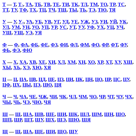
Т
—
Т
,
Т-
,
ТА
,
ТБ
,
ТВ
,
ТЕ
,
ТИ
,
ТК
,
ТЛ
,
ТМ
,
ТО
,
ТР
,
ТС
,
ТТ
,
ТУ
,
ТФ
,
ТХ
,
ТЦ
,
ТЧ
,
ТШ
,
ТЫ
,
ТЬ
,
ТЭ
,
ТЮ
,
ТЯ
У
—
У
,
У-
,
УА
,
УБ
,
УВ
,
УГ
,
УД
,
УЕ
,
УЖ
,
УЗ
,
УИ
,
УЙ
,
УК
,
УЛ
,
УМ
,
УН
,
УО
,
УП
,
УР
,
УС
,
УТ
,
УУ
,
УФ
,
УХ
,
УЦ
,
УЧ
,
УШ
,
УЩ
,
УЭ
,
УЯ
Ф
—
Ф
,
ФА
,
ФБ
,
ФЕ
,
ФЗ
,
ФИ
,
ФЛ
,
ФМ
,
ФО
,
ФР
,
ФТ
,
ФУ
,
ФЬ
,
ФЭ
,
ФЮ
Х
—
Х
,
ХА
,
ХВ
,
ХЕ
,
ХИ
,
ХЛ
,
ХМ
,
ХН
,
ХО
,
ХР
,
ХТ
,
ХУ
,
ХШ
,
ХЫ
,
ХЬ
,
ХЭ
,
ХЮ
,
ХЯ
Ц
—
Ц
,
ЦА
,
ЦВ
,
ЦД
,
ЦЕ
,
ЦЗ
,
ЦИ
,
ЦК
,
ЦН
,
ЦО
,
ЦР
,
ЦС
,
ЦУ
,
ЦФ
,
ЦХ
,
ЦЫ
,
ЦЭ
,
ЦЮ
,
ЦЯ
Ч
—
Ч
,
ЧА
,
ЧЕ
,
ЧЖ
,
ЧИ
,
ЧК
,
ЧЛ
,
ЧМ
,
ЧО
,
ЧР
,
ЧТ
,
ЧУ
,
ЧХ
,
ЧЫ
,
ЧЬ
,
ЧЭ
,
ЧЮ
,
ЧЯ
Ш
—
Ш
,
ША
,
ШВ
,
ШЕ
,
ШИ
,
ШК
,
ШЛ
,
ШМ
,
ШН
,
ШО
,
ШП
,
ШР
,
ШТ
,
ШУ
,
ШХ
,
ШЭ
,
ШЮ
,
ШЯ
Щ
—
Щ
,
ЩА
,
ЩЕ
,
ЩИ
,
ЩО
,
ЩУ