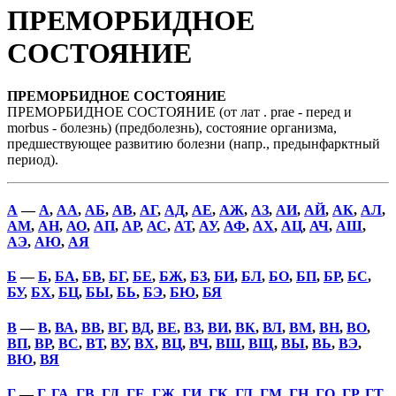
ПРЕМОРБИДНОЕ
СОСТОЯНИЕ
ПРЕМОРБИДНОЕ СОСТОЯНИЕ
ПРЕМОРБИДНОЕ СОСТОЯНИЕ (от лат . prae - перед и
morbus - болезнь) (предболезнь), состояние организма,
предшествующее развитию болезни (напр., предынфарктный
период).
А
—
А
,
АА
,
АБ
,
АВ
,
АГ
,
АД
,
АЕ
,
АЖ
,
АЗ
,
АИ
,
АЙ
,
АК
,
АЛ
,
АМ
,
АН
,
АО
,
АП
,
АР
,
АС
,
АТ
,
АУ
,
АФ
,
АХ
,
АЦ
,
АЧ
,
АШ
,
АЭ
,
АЮ
,
АЯ
Б
—
Б
,
БА
,
БВ
,
БГ
,
БЕ
,
БЖ
,
БЗ
,
БИ
,
БЛ
,
БО
,
БП
,
БР
,
БС
,
БУ
,
БХ
,
БЦ
,
БЫ
,
БЬ
,
БЭ
,
БЮ
,
БЯ
В
—
В
,
ВА
,
ВВ
,
ВГ
,
ВД
,
ВЕ
,
ВЗ
,
ВИ
,
ВК
,
ВЛ
,
ВМ
,
ВН
,
ВО
,
ВП
,
ВР
,
ВС
,
ВТ
,
ВУ
,
ВХ
,
ВЦ
,
ВЧ
,
ВШ
,
ВЩ
,
ВЫ
,
ВЬ
,
ВЭ
,
ВЮ
,
ВЯ
Г
—
Г
,
ГА
,
ГВ
,
ГД
,
ГЕ
,
ГЖ
,
ГИ
,
ГК
,
ГЛ
,
ГМ
,
ГН
,
ГО
,
ГР
,
ГТ
,