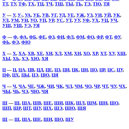
ТТ
,
ТУ
,
ТФ
,
ТХ
,
ТЦ
,
ТЧ
,
ТШ
,
ТЫ
,
ТЬ
,
ТЭ
,
ТЮ
,
ТЯ
У
—
У
,
У-
,
УА
,
УБ
,
УВ
,
УГ
,
УД
,
УЕ
,
УЖ
,
УЗ
,
УИ
,
УЙ
,
УК
,
УЛ
,
УМ
,
УН
,
УО
,
УП
,
УР
,
УС
,
УТ
,
УУ
,
УФ
,
УХ
,
УЦ
,
УЧ
,
УШ
,
УЩ
,
УЭ
,
УЯ
Ф
—
Ф
,
ФА
,
ФБ
,
ФЕ
,
ФЗ
,
ФИ
,
ФЛ
,
ФМ
,
ФО
,
ФР
,
ФТ
,
ФУ
,
ФЬ
,
ФЭ
,
ФЮ
Х
—
Х
,
ХА
,
ХВ
,
ХЕ
,
ХИ
,
ХЛ
,
ХМ
,
ХН
,
ХО
,
ХР
,
ХТ
,
ХУ
,
ХШ
,
ХЫ
,
ХЬ
,
ХЭ
,
ХЮ
,
ХЯ
Ц
—
Ц
,
ЦА
,
ЦВ
,
ЦД
,
ЦЕ
,
ЦЗ
,
ЦИ
,
ЦК
,
ЦН
,
ЦО
,
ЦР
,
ЦС
,
ЦУ
,
ЦФ
,
ЦХ
,
ЦЫ
,
ЦЭ
,
ЦЮ
,
ЦЯ
Ч
—
Ч
,
ЧА
,
ЧЕ
,
ЧЖ
,
ЧИ
,
ЧК
,
ЧЛ
,
ЧМ
,
ЧО
,
ЧР
,
ЧТ
,
ЧУ
,
ЧХ
,
ЧЫ
,
ЧЬ
,
ЧЭ
,
ЧЮ
,
ЧЯ
Ш
—
Ш
,
ША
,
ШВ
,
ШЕ
,
ШИ
,
ШК
,
ШЛ
,
ШМ
,
ШН
,
ШО
,
ШП
,
ШР
,
ШТ
,
ШУ
,
ШХ
,
ШЭ
,
ШЮ
,
ШЯ
Щ
—
Щ
,
ЩА
,
ЩЕ
,
ЩИ
,
ЩО
,
ЩУ