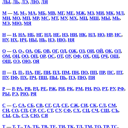
ЛЫ
,
ЛЬ
,
ЛЭ
,
ЛЮ
,
ЛЯ
М
—
М
,
М-
,
МА
,
МБ
,
МВ
,
МГ
,
МЕ
,
МЖ
,
МЗ
,
МИ
,
МК
,
МЛ
,
МН
,
МО
,
МП
,
МР
,
МС
,
МТ
,
МУ
,
МХ
,
МЦ
,
МШ
,
МЫ
,
МЬ
,
МЭ
,
МЮ
,
МЯ
Н
—
Н
,
НА
,
НБ
,
НГ
,
НД
,
НЕ
,
НЗ
,
НИ
,
НК
,
НЛ
,
НО
,
НР
,
НС
,
НУ
,
НХ
,
НЧ
,
НЫ
,
НЬ
,
НЭ
,
НЮ
,
НЯ
О
—
О
,
О-
,
ОА
,
ОБ
,
ОВ
,
ОГ
,
ОД
,
ОЖ
,
ОЗ
,
ОИ
,
ОЙ
,
ОК
,
ОЛ
,
ОМ
,
ОН
,
ОО
,
ОП
,
ОР
,
ОС
,
ОТ
,
ОУ
,
ОФ
,
ОХ
,
ОЦ
,
ОЧ
,
ОШ
,
ОЩ
,
ОЭ
,
ОЮ
,
ОЯ
П
—
П
,
П-
,
ПА
,
ПЕ
,
ПИ
,
ПЛ
,
ПМ
,
ПН
,
ПО
,
ПП
,
ПР
,
ПС
,
ПТ
,
ПУ
,
ПФ
,
ПХ
,
ПЧ
,
ПШ
,
ПЫ
,
ПЬ
,
ПЭ
,
ПЮ
,
ПЯ
Р
—
Р
,
РА
,
РВ
,
РД
,
РЕ
,
РЖ
,
РИ
,
РК
,
РМ
,
РН
,
РО
,
РТ
,
РУ
,
РФ
,
РЫ
,
РЭ
,
РЮ
,
РЯ
С
—
С
,
СА
,
СБ
,
СВ
,
СГ
,
СД
,
СЕ
,
СЖ
,
СИ
,
СК
,
СЛ
,
СМ
,
СН
,
СО
,
СП
,
СР
,
СС
,
СТ
,
СУ
,
СФ
,
СХ
,
СЦ
,
СЧ
,
СШ
,
СЪ
,
СЫ
,
СЬ
,
СЭ
,
СЮ
,
СЯ
Т
—
Т
,
Т-
,
ТА
,
ТБ
,
ТВ
,
ТЕ
,
ТИ
,
ТК
,
ТЛ
,
ТМ
,
ТО
,
ТР
,
ТС
,