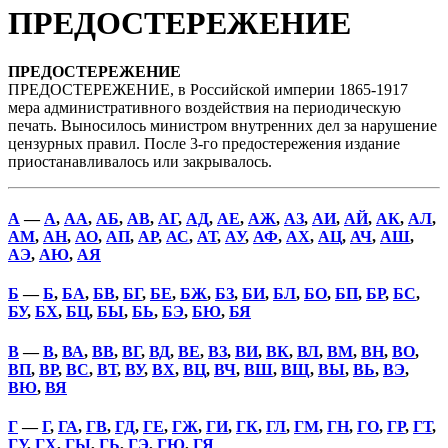
ПРЕДОСТЕРЕЖЕНИЕ
ПРЕДОСТЕРЕЖЕНИЕ
ПРЕДОСТЕРЕЖЕНИЕ, в Российской империи 1865-1917
мера административного воздействия на периодическую
печать. Выносилось министром внутренних дел за нарушение
цензурных правил. После 3-го предостережения издание
приостанавливалось или закрывалось.
А
—
А
,
АА
,
АБ
,
АВ
,
АГ
,
АД
,
АЕ
,
АЖ
,
АЗ
,
АИ
,
АЙ
,
АК
,
АЛ
,
АМ
,
АН
,
АО
,
АП
,
АР
,
АС
,
АТ
,
АУ
,
АФ
,
АХ
,
АЦ
,
АЧ
,
АШ
,
АЭ
,
АЮ
,
АЯ
Б
—
Б
,
БА
,
БВ
,
БГ
,
БЕ
,
БЖ
,
БЗ
,
БИ
,
БЛ
,
БО
,
БП
,
БР
,
БС
,
БУ
,
БХ
,
БЦ
,
БЫ
,
БЬ
,
БЭ
,
БЮ
,
БЯ
В
—
В
,
ВА
,
ВВ
,
ВГ
,
ВД
,
ВЕ
,
ВЗ
,
ВИ
,
ВК
,
ВЛ
,
ВМ
,
ВН
,
ВО
,
ВП
,
ВР
,
ВС
,
ВТ
,
ВУ
,
ВХ
,
ВЦ
,
ВЧ
,
ВШ
,
ВЩ
,
ВЫ
,
ВЬ
,
ВЭ
,
ВЮ
,
ВЯ
Г
—
Г
,
ГА
,
ГВ
,
ГД
,
ГЕ
,
ГЖ
,
ГИ
,
ГК
,
ГЛ
,
ГМ
,
ГН
,
ГО
,
ГР
,
ГТ
,
ГУ
,
ГХ
,
ГЫ
,
ГЬ
,
ГЭ
,
ГЮ
,
ГЯ