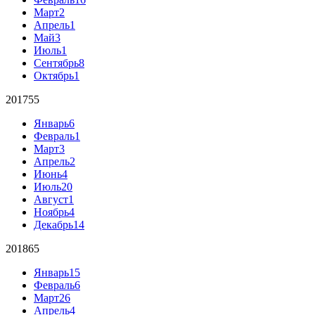
Март
2
Апрель
1
Май
3
Июль
1
Сентябрь
8
Октябрь
1
2017
55
Январь
6
Февраль
1
Март
3
Апрель
2
Июнь
4
Июль
20
Август
1
Ноябрь
4
Декабрь
14
2018
65
Январь
15
Февраль
6
Март
26
Апрель
4