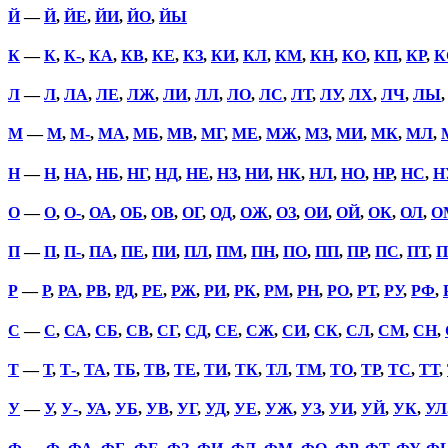
Й
—
Й
,
ЙЕ
,
ЙИ
,
ЙО
,
ЙЫ
К
—
К
,
К-
,
КА
,
КВ
,
КЕ
,
КЗ
,
КИ
,
КЛ
,
КМ
,
КН
,
КО
,
КП
,
КР
,
К
Л
—
Л
,
ЛА
,
ЛЕ
,
ЛЖ
,
ЛИ
,
ЛЛ
,
ЛО
,
ЛС
,
ЛТ
,
ЛУ
,
ЛХ
,
ЛЧ
,
ЛЫ
М
—
М
,
М-
,
МА
,
МБ
,
МВ
,
МГ
,
МЕ
,
МЖ
,
МЗ
,
МИ
,
МК
,
МЛ
,
Н
—
Н
,
НА
,
НБ
,
НГ
,
НД
,
НЕ
,
НЗ
,
НИ
,
НК
,
НЛ
,
НО
,
НР
,
НС
,
Н
О
—
О
,
О-
,
ОА
,
ОБ
,
ОВ
,
ОГ
,
ОД
,
ОЖ
,
ОЗ
,
ОИ
,
ОЙ
,
ОК
,
ОЛ
,
О
П
—
П
,
П-
,
ПА
,
ПЕ
,
ПИ
,
ПЛ
,
ПМ
,
ПН
,
ПО
,
ПП
,
ПР
,
ПС
,
ПТ
,
П
Р
—
Р
,
РА
,
РВ
,
РД
,
РЕ
,
РЖ
,
РИ
,
РК
,
РМ
,
РН
,
РО
,
РТ
,
РУ
,
РФ
,
С
—
С
,
СА
,
СБ
,
СВ
,
СГ
,
СД
,
СЕ
,
СЖ
,
СИ
,
СК
,
СЛ
,
СМ
,
СН
,
Т
—
Т
,
Т-
,
ТА
,
ТБ
,
ТВ
,
ТЕ
,
ТИ
,
ТК
,
ТЛ
,
ТМ
,
ТО
,
ТР
,
ТС
,
ТТ
,
У
—
У
,
У-
,
УА
,
УБ
,
УВ
,
УГ
,
УД
,
УЕ
,
УЖ
,
УЗ
,
УИ
,
УЙ
,
УК
,
УЛ