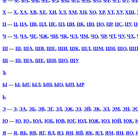
Ф
—
Ф
,
ФА
,
ФБ
,
ФЕ
,
ФЗ
,
ФИ
,
ФЛ
,
ФМ
,
ФО
,
ФР
,
ФТ
,
ФУ
,
Ф
Х
—
Х
,
ХА
,
ХВ
,
ХЕ
,
ХИ
,
ХЛ
,
ХМ
,
ХН
,
ХО
,
ХР
,
ХТ
,
ХУ
,
ХШ
,
Ц
—
Ц
,
ЦА
,
ЦВ
,
ЦД
,
ЦЕ
,
ЦЗ
,
ЦИ
,
ЦК
,
ЦН
,
ЦО
,
ЦР
,
ЦС
,
ЦУ
,
Ц
Ч
—
Ч
,
ЧА
,
ЧЕ
,
ЧЖ
,
ЧИ
,
ЧК
,
ЧЛ
,
ЧМ
,
ЧО
,
ЧР
,
ЧТ
,
ЧУ
,
ЧХ
,
Ш
—
Ш
,
ША
,
ШВ
,
ШЕ
,
ШИ
,
ШК
,
ШЛ
,
ШМ
,
ШН
,
ШО
,
Ш
Щ
—
Щ
,
ЩА
,
ЩЕ
,
ЩИ
,
ЩО
,
ЩУ
Ъ
Ы
—
Ы
,
ЫГ
,
ЫЛ
,
ЫН
,
ЫО
,
ЫП
,
ЫР
Ь
Э
—
Э
,
ЭА
,
ЭБ
,
ЭВ
,
ЭГ
,
ЭД
,
ЭЖ
,
ЭЗ
,
ЭЙ
,
ЭК
,
ЭЛ
,
ЭМ
,
ЭН
,
Э
Ю
—
Ю
,
Ю-
,
ЮА
,
ЮБ
,
ЮВ
,
ЮГ
,
ЮД
,
ЮЖ
,
ЮЗ
,
ЮЙ
,
ЮК
,
Я
—
Я
,
ЯБ
,
ЯВ
,
ЯГ
,
ЯД
,
ЯЗ
,
ЯИ
,
ЯЙ
,
ЯК
,
ЯЛ
,
ЯМ
,
ЯН
,
ЯО
,