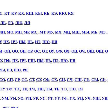
С
,
КТ
,
КУ
,
КХ
,
КШ
,
КЫ
,
КЬ
,
КЭ
,
КЮ
,
КЯ
,
ЛЬ
,
ЛЭ
,
ЛЮ
,
ЛЯ
МН
,
МО
,
МП
,
МР
,
МС
,
МТ
,
МУ
,
МХ
,
МЦ
,
МШ
,
МЫ
,
МЬ
,
МЭ
,
У
,
НХ
,
НЧ
,
НЫ
,
НЬ
,
НЭ
,
НЮ
,
НЯ
М
,
ОН
,
ОО
,
ОП
,
ОР
,
ОС
,
ОТ
,
ОУ
,
ОФ
,
ОХ
,
ОЦ
,
ОЧ
,
ОШ
,
ОЩ
,
О
У
,
ПФ
,
ПХ
,
ПЧ
,
ПШ
,
ПЫ
,
ПЬ
,
ПЭ
,
ПЮ
,
ПЯ
РЫ
,
РЭ
,
РЮ
,
РЯ
СО
,
СП
,
СР
,
СС
,
СТ
,
СУ
,
СФ
,
СХ
,
СЦ
,
СЧ
,
СШ
,
СЪ
,
СЫ
,
СЬ
,
ТУ
,
ТФ
,
ТХ
,
ТЦ
,
ТЧ
,
ТШ
,
ТЫ
,
ТЬ
,
ТЭ
,
ТЮ
,
ТЯ
,
УМ
,
УН
,
УО
,
УП
,
УР
,
УС
,
УТ
,
УУ
,
УФ
,
УХ
,
УЦ
,
УЧ
,
УШ
,
У