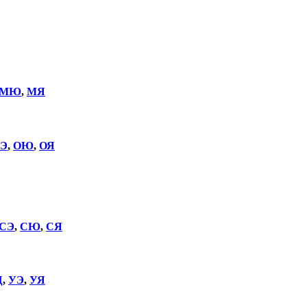
МЮ
,
МЯ
Э
,
ОЮ
,
ОЯ
СЭ
,
СЮ
,
СЯ
Щ
,
УЭ
,
УЯ