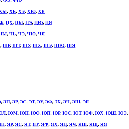
Ь
,
ФЭ
,
ФЮ
ХЫ
,
ХЬ
,
ХЭ
,
ХЮ
,
ХЯ
Ф
,
ЦХ
,
ЦЫ
,
ЦЭ
,
ЦЮ
,
ЦЯ
ЧЫ
,
ЧЬ
,
ЧЭ
,
ЧЮ
,
ЧЯ
П
,
ШР
,
ШТ
,
ШУ
,
ШХ
,
ШЭ
,
ШЮ
,
ШЯ
О
,
ЭП
,
ЭР
,
ЭС
,
ЭТ
,
ЭУ
,
ЭФ
,
ЭХ
,
ЭЧ
,
ЭШ
,
ЭЯ
ЮЛ
,
ЮМ
,
ЮН
,
ЮО
,
ЮП
,
ЮР
,
ЮС
,
ЮТ
,
ЮФ
,
ЮХ
,
ЮШ
,
ЮЭ
,
ЯП
,
ЯР
,
ЯС
,
ЯТ
,
ЯУ
,
ЯФ
,
ЯХ
,
ЯЦ
,
ЯЧ
,
ЯШ
,
ЯЩ
,
ЯЯ