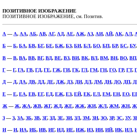
ПОЗИТИВНОЕ ИЗОБРАЖЕНИЕ
ПОЗИТИВНОЕ ИЗОБРАЖЕНИЕ, см. Позитив.
А
—
А
,
АА
,
АБ
,
АВ
,
АГ
,
АД
,
АЕ
,
АЖ
,
АЗ
,
АИ
,
АЙ
,
АК
,
АЛ
,
Б
—
Б
,
БА
,
БВ
,
БГ
,
БЕ
,
БЖ
,
БЗ
,
БИ
,
БЛ
,
БО
,
БП
,
БР
,
БС
,
БУ
В
—
В
,
ВА
,
ВВ
,
ВГ
,
ВД
,
ВЕ
,
ВЗ
,
ВИ
,
ВК
,
ВЛ
,
ВМ
,
ВН
,
ВО
,
ВП
Г
—
Г
,
ГА
,
ГВ
,
ГД
,
ГЕ
,
ГЖ
,
ГИ
,
ГК
,
ГЛ
,
ГМ
,
ГН
,
ГО
,
ГР
,
ГТ
,
Д
—
Д
,
ДА
,
ДВ
,
ДД
,
ДЕ
,
ДЖ
,
ДЗ
,
ДИ
,
ДЛ
,
ДМ
,
ДН
,
ДО
,
ДП
,
Д
Е
—
Е
,
ЕА
,
ЕВ
,
ЕГ
,
ЕД
,
ЕЖ
,
ЕЗ
,
ЕЙ
,
ЕК
,
ЕЛ
,
ЕМ
,
ЕН
,
ЕО
,
Е
Ж
—
Ж
,
ЖА
,
ЖВ
,
ЖГ
,
ЖД
,
ЖЕ
,
ЖЖ
,
ЖИ
,
ЖЛ
,
ЖМ
,
ЖН
,
Ж
З
—
З
,
ЗА
,
ЗБ
,
ЗВ
,
ЗГ
,
ЗД
,
ЗЕ
,
ЗИ
,
ЗЛ
,
ЗМ
,
ЗН
,
ЗО
,
ЗР
,
ЗС
,
ЗУ
,
З
И
—
И
,
ИА
,
ИБ
,
ИВ
,
ИГ
,
ИД
,
ИЕ
,
ИЖ
,
ИЗ
,
ИИ
,
ИЙ
,
ИК
,
ИЛ
,