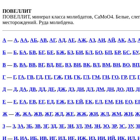
ПОВЕЛЛИТ
ПОВЕЛЛИТ, минерал класса молибдатов, СаМоО4. Белые, слегка 
месторождений. Руда молибдена.
А
—
А
,
АА
,
АБ
,
АВ
,
АГ
,
АД
,
АЕ
,
АЖ
,
АЗ
,
АИ
,
АЙ
,
АК
,
АЛ
,
Б
—
Б
,
БА
,
БВ
,
БГ
,
БЕ
,
БЖ
,
БЗ
,
БИ
,
БЛ
,
БО
,
БП
,
БР
,
БС
,
БУ
В
—
В
,
ВА
,
ВВ
,
ВГ
,
ВД
,
ВЕ
,
ВЗ
,
ВИ
,
ВК
,
ВЛ
,
ВМ
,
ВН
,
ВО
,
ВП
Г
—
Г
,
ГА
,
ГВ
,
ГД
,
ГЕ
,
ГЖ
,
ГИ
,
ГК
,
ГЛ
,
ГМ
,
ГН
,
ГО
,
ГР
,
ГТ
,
Д
—
Д
,
ДА
,
ДВ
,
ДД
,
ДЕ
,
ДЖ
,
ДЗ
,
ДИ
,
ДЛ
,
ДМ
,
ДН
,
ДО
,
ДП
,
Д
Е
—
Е
,
ЕА
,
ЕВ
,
ЕГ
,
ЕД
,
ЕЖ
,
ЕЗ
,
ЕЙ
,
ЕК
,
ЕЛ
,
ЕМ
,
ЕН
,
ЕО
,
Е
Ж
—
Ж
,
ЖА
,
ЖВ
,
ЖГ
,
ЖД
,
ЖЕ
,
ЖЖ
,
ЖИ
,
ЖЛ
,
ЖМ
,
ЖН
,
Ж
З
—
З
,
ЗА
,
ЗБ
,
ЗВ
,
ЗГ
,
ЗД
,
ЗЕ
,
ЗИ
,
ЗЛ
,
ЗМ
,
ЗН
,
ЗО
,
ЗР
,
ЗС
,
ЗУ
,
З
И
—
И
,
ИА
,
ИБ
,
ИВ
,
ИГ
,
ИД
,
ИЕ
,
ИЖ
,
ИЗ
,
ИИ
,
ИЙ
,
ИК
,
ИЛ
,