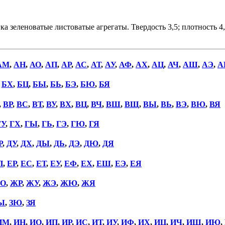
зеленоватые листоватые агрегаты. Твердость 3,5; плотность 4,3
АМ
,
АН
,
АО
,
АП
,
АР
,
АС
,
АТ
,
АУ
,
АФ
,
АХ
,
АЦ
,
АЧ
,
АШ
,
АЭ
,
А
,
БХ
,
БЦ
,
БЫ
,
БЬ
,
БЭ
,
БЮ
,
БЯ
,
ВР
,
ВС
,
ВТ
,
ВУ
,
ВХ
,
ВЦ
,
ВЧ
,
ВШ
,
ВЩ
,
ВЫ
,
ВЬ
,
ВЭ
,
ВЮ
,
ВЯ
ГУ
,
ГХ
,
ГЫ
,
ГЬ
,
ГЭ
,
ГЮ
,
ГЯ
Р
,
ДУ
,
ДХ
,
ДЫ
,
ДЬ
,
ДЭ
,
ДЮ
,
ДЯ
П
,
ЕР
,
ЕС
,
ЕТ
,
ЕУ
,
ЕФ
,
ЕХ
,
ЕШ
,
ЕЭ
,
ЕЯ
О
,
ЖР
,
ЖУ
,
ЖЭ
,
ЖЮ
,
ЖЯ
Ы
,
ЗЮ
,
ЗЯ
ИМ
,
ИН
,
ИО
,
ИП
,
ИР
,
ИС
,
ИТ
,
ИУ
,
ИФ
,
ИХ
,
ИЦ
,
ИЧ
,
ИШ
,
ИЮ
,