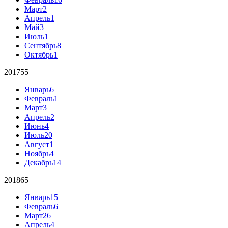
Март
2
Апрель
1
Май
3
Июль
1
Сентябрь
8
Октябрь
1
2017
55
Январь
6
Февраль
1
Март
3
Апрель
2
Июнь
4
Июль
20
Август
1
Ноябрь
4
Декабрь
14
2018
65
Январь
15
Февраль
6
Март
26
Апрель
4