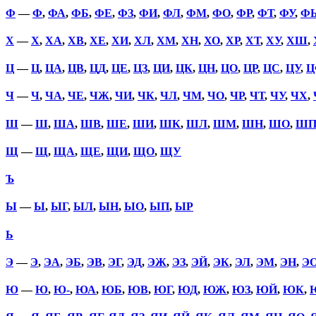
Ф
—
Ф
,
ФА
,
ФБ
,
ФЕ
,
ФЗ
,
ФИ
,
ФЛ
,
ФМ
,
ФО
,
ФР
,
ФТ
,
ФУ
,
Ф
Х
—
Х
,
ХА
,
ХВ
,
ХЕ
,
ХИ
,
ХЛ
,
ХМ
,
ХН
,
ХО
,
ХР
,
ХТ
,
ХУ
,
ХШ
,
Ц
—
Ц
,
ЦА
,
ЦВ
,
ЦД
,
ЦЕ
,
ЦЗ
,
ЦИ
,
ЦК
,
ЦН
,
ЦО
,
ЦР
,
ЦС
,
ЦУ
,
Ц
Ч
—
Ч
,
ЧА
,
ЧЕ
,
ЧЖ
,
ЧИ
,
ЧК
,
ЧЛ
,
ЧМ
,
ЧО
,
ЧР
,
ЧТ
,
ЧУ
,
ЧХ
,
Ш
—
Ш
,
ША
,
ШВ
,
ШЕ
,
ШИ
,
ШК
,
ШЛ
,
ШМ
,
ШН
,
ШО
,
Ш
Щ
—
Щ
,
ЩА
,
ЩЕ
,
ЩИ
,
ЩО
,
ЩУ
Ъ
Ы
—
Ы
,
ЫГ
,
ЫЛ
,
ЫН
,
ЫО
,
ЫП
,
ЫР
Ь
Э
—
Э
,
ЭА
,
ЭБ
,
ЭВ
,
ЭГ
,
ЭД
,
ЭЖ
,
ЭЗ
,
ЭЙ
,
ЭК
,
ЭЛ
,
ЭМ
,
ЭН
,
Э
Ю
—
Ю
,
Ю-
,
ЮА
,
ЮБ
,
ЮВ
,
ЮГ
,
ЮД
,
ЮЖ
,
ЮЗ
,
ЮЙ
,
ЮК
,