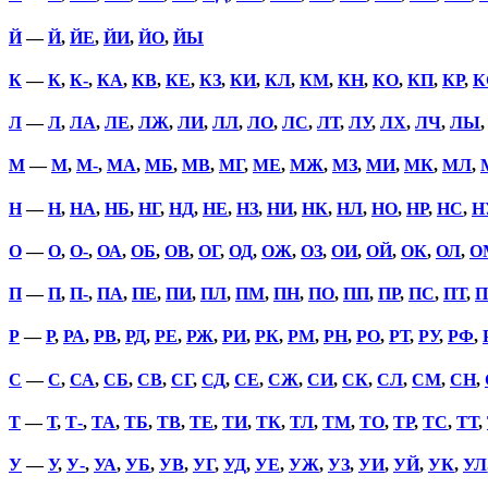
Й
—
Й
,
ЙЕ
,
ЙИ
,
ЙО
,
ЙЫ
К
—
К
,
К-
,
КА
,
КВ
,
КЕ
,
КЗ
,
КИ
,
КЛ
,
КМ
,
КН
,
КО
,
КП
,
КР
,
К
Л
—
Л
,
ЛА
,
ЛЕ
,
ЛЖ
,
ЛИ
,
ЛЛ
,
ЛО
,
ЛС
,
ЛТ
,
ЛУ
,
ЛХ
,
ЛЧ
,
ЛЫ
М
—
М
,
М-
,
МА
,
МБ
,
МВ
,
МГ
,
МЕ
,
МЖ
,
МЗ
,
МИ
,
МК
,
МЛ
,
Н
—
Н
,
НА
,
НБ
,
НГ
,
НД
,
НЕ
,
НЗ
,
НИ
,
НК
,
НЛ
,
НО
,
НР
,
НС
,
Н
О
—
О
,
О-
,
ОА
,
ОБ
,
ОВ
,
ОГ
,
ОД
,
ОЖ
,
ОЗ
,
ОИ
,
ОЙ
,
ОК
,
ОЛ
,
О
П
—
П
,
П-
,
ПА
,
ПЕ
,
ПИ
,
ПЛ
,
ПМ
,
ПН
,
ПО
,
ПП
,
ПР
,
ПС
,
ПТ
,
П
Р
—
Р
,
РА
,
РВ
,
РД
,
РЕ
,
РЖ
,
РИ
,
РК
,
РМ
,
РН
,
РО
,
РТ
,
РУ
,
РФ
,
С
—
С
,
СА
,
СБ
,
СВ
,
СГ
,
СД
,
СЕ
,
СЖ
,
СИ
,
СК
,
СЛ
,
СМ
,
СН
,
Т
—
Т
,
Т-
,
ТА
,
ТБ
,
ТВ
,
ТЕ
,
ТИ
,
ТК
,
ТЛ
,
ТМ
,
ТО
,
ТР
,
ТС
,
ТТ
,
У
—
У
,
У-
,
УА
,
УБ
,
УВ
,
УГ
,
УД
,
УЕ
,
УЖ
,
УЗ
,
УИ
,
УЙ
,
УК
,
УЛ