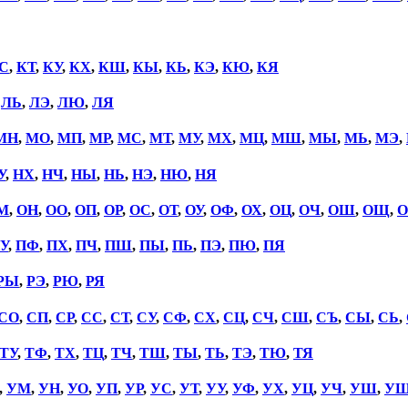
С
,
КТ
,
КУ
,
КХ
,
КШ
,
КЫ
,
КЬ
,
КЭ
,
КЮ
,
КЯ
,
ЛЬ
,
ЛЭ
,
ЛЮ
,
ЛЯ
МН
,
МО
,
МП
,
МР
,
МС
,
МТ
,
МУ
,
МХ
,
МЦ
,
МШ
,
МЫ
,
МЬ
,
МЭ
,
У
,
НХ
,
НЧ
,
НЫ
,
НЬ
,
НЭ
,
НЮ
,
НЯ
М
,
ОН
,
ОО
,
ОП
,
ОР
,
ОС
,
ОТ
,
ОУ
,
ОФ
,
ОХ
,
ОЦ
,
ОЧ
,
ОШ
,
ОЩ
,
О
У
,
ПФ
,
ПХ
,
ПЧ
,
ПШ
,
ПЫ
,
ПЬ
,
ПЭ
,
ПЮ
,
ПЯ
РЫ
,
РЭ
,
РЮ
,
РЯ
СО
,
СП
,
СР
,
СС
,
СТ
,
СУ
,
СФ
,
СХ
,
СЦ
,
СЧ
,
СШ
,
СЪ
,
СЫ
,
СЬ
,
ТУ
,
ТФ
,
ТХ
,
ТЦ
,
ТЧ
,
ТШ
,
ТЫ
,
ТЬ
,
ТЭ
,
ТЮ
,
ТЯ
,
УМ
,
УН
,
УО
,
УП
,
УР
,
УС
,
УТ
,
УУ
,
УФ
,
УХ
,
УЦ
,
УЧ
,
УШ
,
У