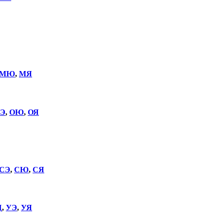
МЮ
,
МЯ
Э
,
ОЮ
,
ОЯ
СЭ
,
СЮ
,
СЯ
Щ
,
УЭ
,
УЯ