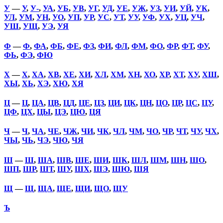
У
—
У
,
У-
,
УА
,
УБ
,
УВ
,
УГ
,
УД
,
УЕ
,
УЖ
,
УЗ
,
УИ
,
УЙ
,
УК
,
УЛ
,
УМ
,
УН
,
УО
,
УП
,
УР
,
УС
,
УТ
,
УУ
,
УФ
,
УХ
,
УЦ
,
УЧ
,
УШ
,
УЩ
,
УЭ
,
УЯ
Ф
—
Ф
,
ФА
,
ФБ
,
ФЕ
,
ФЗ
,
ФИ
,
ФЛ
,
ФМ
,
ФО
,
ФР
,
ФТ
,
ФУ
,
ФЬ
,
ФЭ
,
ФЮ
Х
—
Х
,
ХА
,
ХВ
,
ХЕ
,
ХИ
,
ХЛ
,
ХМ
,
ХН
,
ХО
,
ХР
,
ХТ
,
ХУ
,
ХШ
,
ХЫ
,
ХЬ
,
ХЭ
,
ХЮ
,
ХЯ
Ц
—
Ц
,
ЦА
,
ЦВ
,
ЦД
,
ЦЕ
,
ЦЗ
,
ЦИ
,
ЦК
,
ЦН
,
ЦО
,
ЦР
,
ЦС
,
ЦУ
,
ЦФ
,
ЦХ
,
ЦЫ
,
ЦЭ
,
ЦЮ
,
ЦЯ
Ч
—
Ч
,
ЧА
,
ЧЕ
,
ЧЖ
,
ЧИ
,
ЧК
,
ЧЛ
,
ЧМ
,
ЧО
,
ЧР
,
ЧТ
,
ЧУ
,
ЧХ
,
ЧЫ
,
ЧЬ
,
ЧЭ
,
ЧЮ
,
ЧЯ
Ш
—
Ш
,
ША
,
ШВ
,
ШЕ
,
ШИ
,
ШК
,
ШЛ
,
ШМ
,
ШН
,
ШО
,
ШП
,
ШР
,
ШТ
,
ШУ
,
ШХ
,
ШЭ
,
ШЮ
,
ШЯ
Щ
—
Щ
,
ЩА
,
ЩЕ
,
ЩИ
,
ЩО
,
ЩУ
Ъ