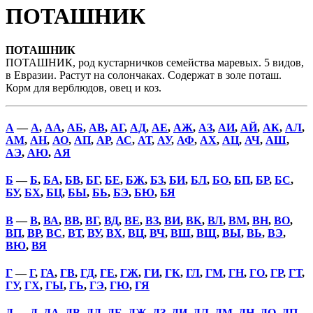
ПОТАШНИК
ПОТАШНИК
ПОТАШНИК, род кустарничков семейства маревых. 5 видов,
в Евразии. Растут на солончаках. Содержат в золе поташ.
Корм для верблюдов, овец и коз.
А
—
А
,
АА
,
АБ
,
АВ
,
АГ
,
АД
,
АЕ
,
АЖ
,
АЗ
,
АИ
,
АЙ
,
АК
,
АЛ
,
АМ
,
АН
,
АО
,
АП
,
АР
,
АС
,
АТ
,
АУ
,
АФ
,
АХ
,
АЦ
,
АЧ
,
АШ
,
АЭ
,
АЮ
,
АЯ
Б
—
Б
,
БА
,
БВ
,
БГ
,
БЕ
,
БЖ
,
БЗ
,
БИ
,
БЛ
,
БО
,
БП
,
БР
,
БС
,
БУ
,
БХ
,
БЦ
,
БЫ
,
БЬ
,
БЭ
,
БЮ
,
БЯ
В
—
В
,
ВА
,
ВВ
,
ВГ
,
ВД
,
ВЕ
,
ВЗ
,
ВИ
,
ВК
,
ВЛ
,
ВМ
,
ВН
,
ВО
,
ВП
,
ВР
,
ВС
,
ВТ
,
ВУ
,
ВХ
,
ВЦ
,
ВЧ
,
ВШ
,
ВЩ
,
ВЫ
,
ВЬ
,
ВЭ
,
ВЮ
,
ВЯ
Г
—
Г
,
ГА
,
ГВ
,
ГД
,
ГЕ
,
ГЖ
,
ГИ
,
ГК
,
ГЛ
,
ГМ
,
ГН
,
ГО
,
ГР
,
ГТ
,
ГУ
,
ГХ
,
ГЫ
,
ГЬ
,
ГЭ
,
ГЮ
,
ГЯ
Д
—
Д
,
ДА
,
ДВ
,
ДД
,
ДЕ
,
ДЖ
,
ДЗ
,
ДИ
,
ДЛ
,
ДМ
,
ДН
,
ДО
,
ДП
,