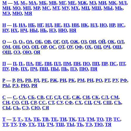
М
—
М
,
М-
,
МА
,
МБ
,
МВ
,
МГ
,
МЕ
,
МЖ
,
МЗ
,
МИ
,
МК
,
МЛ
,
МН
,
МО
,
МП
,
МР
,
МС
,
МТ
,
МУ
,
МХ
,
МЦ
,
МШ
,
МЫ
,
МЬ
,
МЭ
,
МЮ
,
МЯ
Н
—
Н
,
НА
,
НБ
,
НГ
,
НД
,
НЕ
,
НЗ
,
НИ
,
НК
,
НЛ
,
НО
,
НР
,
НС
,
НУ
,
НХ
,
НЧ
,
НЫ
,
НЬ
,
НЭ
,
НЮ
,
НЯ
О
—
О
,
О-
,
ОА
,
ОБ
,
ОВ
,
ОГ
,
ОД
,
ОЖ
,
ОЗ
,
ОИ
,
ОЙ
,
ОК
,
ОЛ
,
ОМ
,
ОН
,
ОО
,
ОП
,
ОР
,
ОС
,
ОТ
,
ОУ
,
ОФ
,
ОХ
,
ОЦ
,
ОЧ
,
ОШ
,
ОЩ
,
ОЭ
,
ОЮ
,
ОЯ
П
—
П
,
П-
,
ПА
,
ПЕ
,
ПИ
,
ПЛ
,
ПМ
,
ПН
,
ПО
,
ПП
,
ПР
,
ПС
,
ПТ
,
ПУ
,
ПФ
,
ПХ
,
ПЧ
,
ПШ
,
ПЫ
,
ПЬ
,
ПЭ
,
ПЮ
,
ПЯ
Р
—
Р
,
РА
,
РВ
,
РД
,
РЕ
,
РЖ
,
РИ
,
РК
,
РМ
,
РН
,
РО
,
РТ
,
РУ
,
РФ
,
РЫ
,
РЭ
,
РЮ
,
РЯ
С
—
С
,
СА
,
СБ
,
СВ
,
СГ
,
СД
,
СЕ
,
СЖ
,
СИ
,
СК
,
СЛ
,
СМ
,
СН
,
СО
,
СП
,
СР
,
СС
,
СТ
,
СУ
,
СФ
,
СХ
,
СЦ
,
СЧ
,
СШ
,
СЪ
,
СЫ
,
СЬ
,
СЭ
,
СЮ
,
СЯ
Т
—
Т
,
Т-
,
ТА
,
ТБ
,
ТВ
,
ТЕ
,
ТИ
,
ТК
,
ТЛ
,
ТМ
,
ТО
,
ТР
,
ТС
,
ТТ
,
ТУ
,
ТФ
,
ТХ
,
ТЦ
,
ТЧ
,
ТШ
,
ТЫ
,
ТЬ
,
ТЭ
,
ТЮ
,
ТЯ