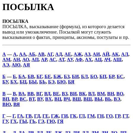
ПОСЫЛКА
ПОСЫЛКА
ПОСЫЛКА, высказывание (формула), из которого делается
вывод или умозаключение. Посылкой могут служить
высказывания о фактах, принципы, аксиомы, постулаты и пр.
А
—
А
,
АА
,
АБ
,
АВ
,
АГ
,
АД
,
АЕ
,
АЖ
,
АЗ
,
АИ
,
АЙ
,
АК
,
АЛ
,
АМ
,
АН
,
АО
,
АП
,
АР
,
АС
,
АТ
,
АУ
,
АФ
,
АХ
,
АЦ
,
АЧ
,
АШ
,
АЭ
,
АЮ
,
АЯ
Б
—
Б
,
БА
,
БВ
,
БГ
,
БЕ
,
БЖ
,
БЗ
,
БИ
,
БЛ
,
БО
,
БП
,
БР
,
БС
,
БУ
,
БХ
,
БЦ
,
БЫ
,
БЬ
,
БЭ
,
БЮ
,
БЯ
В
—
В
,
ВА
,
ВВ
,
ВГ
,
ВД
,
ВЕ
,
ВЗ
,
ВИ
,
ВК
,
ВЛ
,
ВМ
,
ВН
,
ВО
,
ВП
,
ВР
,
ВС
,
ВТ
,
ВУ
,
ВХ
,
ВЦ
,
ВЧ
,
ВШ
,
ВЩ
,
ВЫ
,
ВЬ
,
ВЭ
,
ВЮ
,
ВЯ
Г
—
Г
,
ГА
,
ГВ
,
ГД
,
ГЕ
,
ГЖ
,
ГИ
,
ГК
,
ГЛ
,
ГМ
,
ГН
,
ГО
,
ГР
,
ГТ
,
ГУ
,
ГХ
,
ГЫ
,
ГЬ
,
ГЭ
,
ГЮ
,
ГЯ
Д
—
Д
,
ДА
,
ДВ
,
ДД
,
ДЕ
,
ДЖ
,
ДЗ
,
ДИ
,
ДЛ
,
ДМ
,
ДН
,
ДО
,
ДП
,