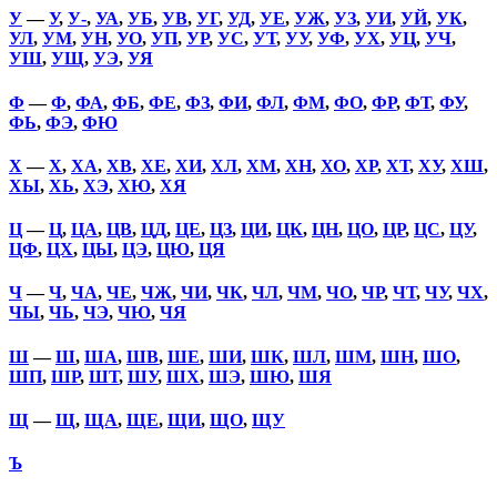
У
—
У
,
У-
,
УА
,
УБ
,
УВ
,
УГ
,
УД
,
УЕ
,
УЖ
,
УЗ
,
УИ
,
УЙ
,
УК
,
УЛ
,
УМ
,
УН
,
УО
,
УП
,
УР
,
УС
,
УТ
,
УУ
,
УФ
,
УХ
,
УЦ
,
УЧ
,
УШ
,
УЩ
,
УЭ
,
УЯ
Ф
—
Ф
,
ФА
,
ФБ
,
ФЕ
,
ФЗ
,
ФИ
,
ФЛ
,
ФМ
,
ФО
,
ФР
,
ФТ
,
ФУ
,
ФЬ
,
ФЭ
,
ФЮ
Х
—
Х
,
ХА
,
ХВ
,
ХЕ
,
ХИ
,
ХЛ
,
ХМ
,
ХН
,
ХО
,
ХР
,
ХТ
,
ХУ
,
ХШ
,
ХЫ
,
ХЬ
,
ХЭ
,
ХЮ
,
ХЯ
Ц
—
Ц
,
ЦА
,
ЦВ
,
ЦД
,
ЦЕ
,
ЦЗ
,
ЦИ
,
ЦК
,
ЦН
,
ЦО
,
ЦР
,
ЦС
,
ЦУ
,
ЦФ
,
ЦХ
,
ЦЫ
,
ЦЭ
,
ЦЮ
,
ЦЯ
Ч
—
Ч
,
ЧА
,
ЧЕ
,
ЧЖ
,
ЧИ
,
ЧК
,
ЧЛ
,
ЧМ
,
ЧО
,
ЧР
,
ЧТ
,
ЧУ
,
ЧХ
,
ЧЫ
,
ЧЬ
,
ЧЭ
,
ЧЮ
,
ЧЯ
Ш
—
Ш
,
ША
,
ШВ
,
ШЕ
,
ШИ
,
ШК
,
ШЛ
,
ШМ
,
ШН
,
ШО
,
ШП
,
ШР
,
ШТ
,
ШУ
,
ШХ
,
ШЭ
,
ШЮ
,
ШЯ
Щ
—
Щ
,
ЩА
,
ЩЕ
,
ЩИ
,
ЩО
,
ЩУ
Ъ