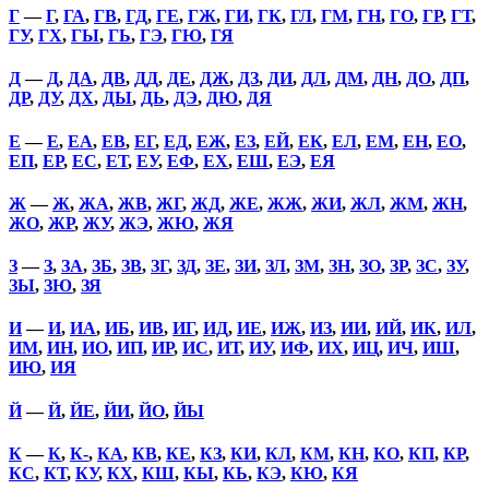
Г
—
Г
,
ГА
,
ГВ
,
ГД
,
ГЕ
,
ГЖ
,
ГИ
,
ГК
,
ГЛ
,
ГМ
,
ГН
,
ГО
,
ГР
,
ГТ
,
ГУ
,
ГХ
,
ГЫ
,
ГЬ
,
ГЭ
,
ГЮ
,
ГЯ
Д
—
Д
,
ДА
,
ДВ
,
ДД
,
ДЕ
,
ДЖ
,
ДЗ
,
ДИ
,
ДЛ
,
ДМ
,
ДН
,
ДО
,
ДП
,
ДР
,
ДУ
,
ДХ
,
ДЫ
,
ДЬ
,
ДЭ
,
ДЮ
,
ДЯ
Е
—
Е
,
ЕА
,
ЕВ
,
ЕГ
,
ЕД
,
ЕЖ
,
ЕЗ
,
ЕЙ
,
ЕК
,
ЕЛ
,
ЕМ
,
ЕН
,
ЕО
,
ЕП
,
ЕР
,
ЕС
,
ЕТ
,
ЕУ
,
ЕФ
,
ЕХ
,
ЕШ
,
ЕЭ
,
ЕЯ
Ж
—
Ж
,
ЖА
,
ЖВ
,
ЖГ
,
ЖД
,
ЖЕ
,
ЖЖ
,
ЖИ
,
ЖЛ
,
ЖМ
,
ЖН
,
ЖО
,
ЖР
,
ЖУ
,
ЖЭ
,
ЖЮ
,
ЖЯ
З
—
З
,
ЗА
,
ЗБ
,
ЗВ
,
ЗГ
,
ЗД
,
ЗЕ
,
ЗИ
,
ЗЛ
,
ЗМ
,
ЗН
,
ЗО
,
ЗР
,
ЗС
,
ЗУ
,
ЗЫ
,
ЗЮ
,
ЗЯ
И
—
И
,
ИА
,
ИБ
,
ИВ
,
ИГ
,
ИД
,
ИЕ
,
ИЖ
,
ИЗ
,
ИИ
,
ИЙ
,
ИК
,
ИЛ
,
ИМ
,
ИН
,
ИО
,
ИП
,
ИР
,
ИС
,
ИТ
,
ИУ
,
ИФ
,
ИХ
,
ИЦ
,
ИЧ
,
ИШ
,
ИЮ
,
ИЯ
Й
—
Й
,
ЙЕ
,
ЙИ
,
ЙО
,
ЙЫ
К
—
К
,
К-
,
КА
,
КВ
,
КЕ
,
КЗ
,
КИ
,
КЛ
,
КМ
,
КН
,
КО
,
КП
,
КР
,
КС
,
КТ
,
КУ
,
КХ
,
КШ
,
КЫ
,
КЬ
,
КЭ
,
КЮ
,
КЯ