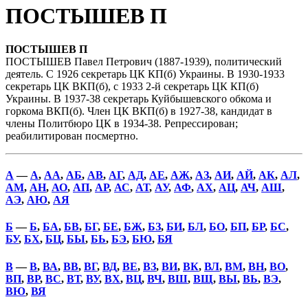
ПОСТЫШЕВ П
ПОСТЫШЕВ П
ПОСТЫШЕВ Павел Петрович (1887-1939), политический
деятель. С 1926 секретарь ЦК КП(б) Украины. В 1930-1933
секретарь ЦК ВКП(б), с 1933 2-й секретарь ЦК КП(б)
Украины. В 1937-38 секретарь Куйбышевского обкома и
горкома ВКП(б). Член ЦК ВКП(б) в 1927-38, кандидат в
члены Политбюро ЦК в 1934-38. Репрессирован;
реабилитирован посмертно.
А
—
А
,
АА
,
АБ
,
АВ
,
АГ
,
АД
,
АЕ
,
АЖ
,
АЗ
,
АИ
,
АЙ
,
АК
,
АЛ
,
АМ
,
АН
,
АО
,
АП
,
АР
,
АС
,
АТ
,
АУ
,
АФ
,
АХ
,
АЦ
,
АЧ
,
АШ
,
АЭ
,
АЮ
,
АЯ
Б
—
Б
,
БА
,
БВ
,
БГ
,
БЕ
,
БЖ
,
БЗ
,
БИ
,
БЛ
,
БО
,
БП
,
БР
,
БС
,
БУ
,
БХ
,
БЦ
,
БЫ
,
БЬ
,
БЭ
,
БЮ
,
БЯ
В
—
В
,
ВА
,
ВВ
,
ВГ
,
ВД
,
ВЕ
,
ВЗ
,
ВИ
,
ВК
,
ВЛ
,
ВМ
,
ВН
,
ВО
,
ВП
,
ВР
,
ВС
,
ВТ
,
ВУ
,
ВХ
,
ВЦ
,
ВЧ
,
ВШ
,
ВЩ
,
ВЫ
,
ВЬ
,
ВЭ
,
ВЮ
,
ВЯ