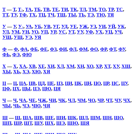
Т
—
Т
,
Т-
,
ТА
,
ТБ
,
ТВ
,
ТЕ
,
ТИ
,
ТК
,
ТЛ
,
ТМ
,
ТО
,
ТР
,
ТС
,
ТТ
,
ТУ
,
ТФ
,
ТХ
,
ТЦ
,
ТЧ
,
ТШ
,
ТЫ
,
ТЬ
,
ТЭ
,
ТЮ
,
ТЯ
У
—
У
,
У-
,
УА
,
УБ
,
УВ
,
УГ
,
УД
,
УЕ
,
УЖ
,
УЗ
,
УИ
,
УЙ
,
УК
,
УЛ
,
УМ
,
УН
,
УО
,
УП
,
УР
,
УС
,
УТ
,
УУ
,
УФ
,
УХ
,
УЦ
,
УЧ
,
УШ
,
УЩ
,
УЭ
,
УЯ
Ф
—
Ф
,
ФА
,
ФБ
,
ФЕ
,
ФЗ
,
ФИ
,
ФЛ
,
ФМ
,
ФО
,
ФР
,
ФТ
,
ФУ
,
ФЬ
,
ФЭ
,
ФЮ
Х
—
Х
,
ХА
,
ХВ
,
ХЕ
,
ХИ
,
ХЛ
,
ХМ
,
ХН
,
ХО
,
ХР
,
ХТ
,
ХУ
,
ХШ
,
ХЫ
,
ХЬ
,
ХЭ
,
ХЮ
,
ХЯ
Ц
—
Ц
,
ЦА
,
ЦВ
,
ЦД
,
ЦЕ
,
ЦЗ
,
ЦИ
,
ЦК
,
ЦН
,
ЦО
,
ЦР
,
ЦС
,
ЦУ
,
ЦФ
,
ЦХ
,
ЦЫ
,
ЦЭ
,
ЦЮ
,
ЦЯ
Ч
—
Ч
,
ЧА
,
ЧЕ
,
ЧЖ
,
ЧИ
,
ЧК
,
ЧЛ
,
ЧМ
,
ЧО
,
ЧР
,
ЧТ
,
ЧУ
,
ЧХ
,
ЧЫ
,
ЧЬ
,
ЧЭ
,
ЧЮ
,
ЧЯ
Ш
—
Ш
,
ША
,
ШВ
,
ШЕ
,
ШИ
,
ШК
,
ШЛ
,
ШМ
,
ШН
,
ШО
,
ШП
,
ШР
,
ШТ
,
ШУ
,
ШХ
,
ШЭ
,
ШЮ
,
ШЯ