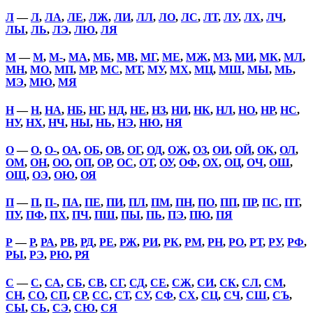
Л
—
Л
,
ЛА
,
ЛЕ
,
ЛЖ
,
ЛИ
,
ЛЛ
,
ЛО
,
ЛС
,
ЛТ
,
ЛУ
,
ЛХ
,
ЛЧ
,
ЛЫ
,
ЛЬ
,
ЛЭ
,
ЛЮ
,
ЛЯ
М
—
М
,
М-
,
МА
,
МБ
,
МВ
,
МГ
,
МЕ
,
МЖ
,
МЗ
,
МИ
,
МК
,
МЛ
,
МН
,
МО
,
МП
,
МР
,
МС
,
МТ
,
МУ
,
МХ
,
МЦ
,
МШ
,
МЫ
,
МЬ
,
МЭ
,
МЮ
,
МЯ
Н
—
Н
,
НА
,
НБ
,
НГ
,
НД
,
НЕ
,
НЗ
,
НИ
,
НК
,
НЛ
,
НО
,
НР
,
НС
,
НУ
,
НХ
,
НЧ
,
НЫ
,
НЬ
,
НЭ
,
НЮ
,
НЯ
О
—
О
,
О-
,
ОА
,
ОБ
,
ОВ
,
ОГ
,
ОД
,
ОЖ
,
ОЗ
,
ОИ
,
ОЙ
,
ОК
,
ОЛ
,
ОМ
,
ОН
,
ОО
,
ОП
,
ОР
,
ОС
,
ОТ
,
ОУ
,
ОФ
,
ОХ
,
ОЦ
,
ОЧ
,
ОШ
,
ОЩ
,
ОЭ
,
ОЮ
,
ОЯ
П
—
П
,
П-
,
ПА
,
ПЕ
,
ПИ
,
ПЛ
,
ПМ
,
ПН
,
ПО
,
ПП
,
ПР
,
ПС
,
ПТ
,
ПУ
,
ПФ
,
ПХ
,
ПЧ
,
ПШ
,
ПЫ
,
ПЬ
,
ПЭ
,
ПЮ
,
ПЯ
Р
—
Р
,
РА
,
РВ
,
РД
,
РЕ
,
РЖ
,
РИ
,
РК
,
РМ
,
РН
,
РО
,
РТ
,
РУ
,
РФ
,
РЫ
,
РЭ
,
РЮ
,
РЯ
С
—
С
,
СА
,
СБ
,
СВ
,
СГ
,
СД
,
СЕ
,
СЖ
,
СИ
,
СК
,
СЛ
,
СМ
,
СН
,
СО
,
СП
,
СР
,
СС
,
СТ
,
СУ
,
СФ
,
СХ
,
СЦ
,
СЧ
,
СШ
,
СЪ
,
СЫ
,
СЬ
,
СЭ
,
СЮ
,
СЯ