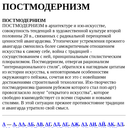
ПОСТМОДЕРНИЗМ
ПОСТМОДЕРНИЗМ
ПОСТМОДЕРНИЗМ в архитектуре и изо-искусстве,
совокупность тенденций в художественной культуре второй
половины 20 в., связанных с радикальной переоценкой
ценностей авангардизма. Утопические устремления прежнего
авангарда сменились более самокритичным отношением
искусства к самому себе, война с традицией -
сосуществованием с ней, принципиальным стилистическим
плюрализмом. Постмодернизм, отвергая рационализм
"интернационального стиля", обратился к наглядным цитатам
из истории искусства, к неповторимым особенностям
окружающего пейзажа, сочетая все это с новейшими
достижениями строительной технологии. Изо-творчество
постмодернизма (ранним рубежом которого стал поп-арт)
провозгласило лозунг "открытого искусства", которое
свободно взаимодействует со всеми старыми и новыми
стилями. В этой ситуации прежнее противостояние традиции
и авангарда утратило свой смысл.
А
—
А
,
АА
,
АБ
,
АВ
,
АГ
,
АД
,
АЕ
,
АЖ
,
АЗ
,
АИ
,
АЙ
,
АК
,
АЛ
,