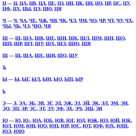
Ц
—
Ц
,
ЦА
,
ЦВ
,
ЦД
,
ЦЕ
,
ЦЗ
,
ЦИ
,
ЦК
,
ЦН
,
ЦО
,
ЦР
,
ЦС
,
ЦУ
,
ЦФ
,
ЦХ
,
ЦЫ
,
ЦЭ
,
ЦЮ
,
ЦЯ
Ч
—
Ч
,
ЧА
,
ЧЕ
,
ЧЖ
,
ЧИ
,
ЧК
,
ЧЛ
,
ЧМ
,
ЧО
,
ЧР
,
ЧТ
,
ЧУ
,
ЧХ
,
ЧЫ
,
ЧЬ
,
ЧЭ
,
ЧЮ
,
ЧЯ
Ш
—
Ш
,
ША
,
ШВ
,
ШЕ
,
ШИ
,
ШК
,
ШЛ
,
ШМ
,
ШН
,
ШО
,
ШП
,
ШР
,
ШТ
,
ШУ
,
ШХ
,
ШЭ
,
ШЮ
,
ШЯ
Щ
—
Щ
,
ЩА
,
ЩЕ
,
ЩИ
,
ЩО
,
ЩУ
Ъ
Ы
—
Ы
,
ЫГ
,
ЫЛ
,
ЫН
,
ЫО
,
ЫП
,
ЫР
Ь
Э
—
Э
,
ЭА
,
ЭБ
,
ЭВ
,
ЭГ
,
ЭД
,
ЭЖ
,
ЭЗ
,
ЭЙ
,
ЭК
,
ЭЛ
,
ЭМ
,
ЭН
,
ЭО
,
ЭП
,
ЭР
,
ЭС
,
ЭТ
,
ЭУ
,
ЭФ
,
ЭХ
,
ЭЧ
,
ЭШ
,
ЭЯ
Ю
—
Ю
,
Ю-
,
ЮА
,
ЮБ
,
ЮВ
,
ЮГ
,
ЮД
,
ЮЖ
,
ЮЗ
,
ЮЙ
,
ЮК
,
ЮЛ
,
ЮМ
,
ЮН
,
ЮО
,
ЮП
,
ЮР
,
ЮС
,
ЮТ
,
ЮФ
,
ЮХ
,
ЮШ
,
ЮЭ
,
ЮЮ