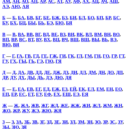
АМ
,
АН
,
АО
,
АП
,
АР
,
АС
,
АТ
,
АУ
,
АФ
,
АХ
,
АЦ
,
АЧ
,
АШ
,
АЭ
,
АЮ
,
АЯ
Б
—
Б
,
БА
,
БВ
,
БГ
,
БЕ
,
БЖ
,
БЗ
,
БИ
,
БЛ
,
БО
,
БП
,
БР
,
БС
,
БУ
,
БХ
,
БЦ
,
БЫ
,
БЬ
,
БЭ
,
БЮ
,
БЯ
В
—
В
,
ВА
,
ВВ
,
ВГ
,
ВД
,
ВЕ
,
ВЗ
,
ВИ
,
ВК
,
ВЛ
,
ВМ
,
ВН
,
ВО
,
ВП
,
ВР
,
ВС
,
ВТ
,
ВУ
,
ВХ
,
ВЦ
,
ВЧ
,
ВШ
,
ВЩ
,
ВЫ
,
ВЬ
,
ВЭ
,
ВЮ
,
ВЯ
Г
—
Г
,
ГА
,
ГВ
,
ГД
,
ГЕ
,
ГЖ
,
ГИ
,
ГК
,
ГЛ
,
ГМ
,
ГН
,
ГО
,
ГР
,
ГТ
,
ГУ
,
ГХ
,
ГЫ
,
ГЬ
,
ГЭ
,
ГЮ
,
ГЯ
Д
—
Д
,
ДА
,
ДВ
,
ДД
,
ДЕ
,
ДЖ
,
ДЗ
,
ДИ
,
ДЛ
,
ДМ
,
ДН
,
ДО
,
ДП
,
ДР
,
ДУ
,
ДХ
,
ДЫ
,
ДЬ
,
ДЭ
,
ДЮ
,
ДЯ
Е
—
Е
,
ЕА
,
ЕВ
,
ЕГ
,
ЕД
,
ЕЖ
,
ЕЗ
,
ЕЙ
,
ЕК
,
ЕЛ
,
ЕМ
,
ЕН
,
ЕО
,
ЕП
,
ЕР
,
ЕС
,
ЕТ
,
ЕУ
,
ЕФ
,
ЕХ
,
ЕШ
,
ЕЭ
,
ЕЯ
Ж
—
Ж
,
ЖА
,
ЖВ
,
ЖГ
,
ЖД
,
ЖЕ
,
ЖЖ
,
ЖИ
,
ЖЛ
,
ЖМ
,
ЖН
,
ЖО
,
ЖР
,
ЖУ
,
ЖЭ
,
ЖЮ
,
ЖЯ
З
—
З
,
ЗА
,
ЗБ
,
ЗВ
,
ЗГ
,
ЗД
,
ЗЕ
,
ЗИ
,
ЗЛ
,
ЗМ
,
ЗН
,
ЗО
,
ЗР
,
ЗС
,
ЗУ
,
ЗЫ
,
ЗЮ
,
ЗЯ