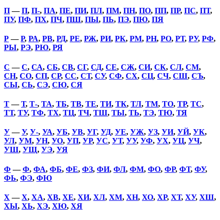
П
—
П
,
П-
,
ПА
,
ПЕ
,
ПИ
,
ПЛ
,
ПМ
,
ПН
,
ПО
,
ПП
,
ПР
,
ПС
,
ПТ
,
ПУ
,
ПФ
,
ПХ
,
ПЧ
,
ПШ
,
ПЫ
,
ПЬ
,
ПЭ
,
ПЮ
,
ПЯ
Р
—
Р
,
РА
,
РВ
,
РД
,
РЕ
,
РЖ
,
РИ
,
РК
,
РМ
,
РН
,
РО
,
РТ
,
РУ
,
РФ
,
РЫ
,
РЭ
,
РЮ
,
РЯ
С
—
С
,
СА
,
СБ
,
СВ
,
СГ
,
СД
,
СЕ
,
СЖ
,
СИ
,
СК
,
СЛ
,
СМ
,
СН
,
СО
,
СП
,
СР
,
СС
,
СТ
,
СУ
,
СФ
,
СХ
,
СЦ
,
СЧ
,
СШ
,
СЪ
,
СЫ
,
СЬ
,
СЭ
,
СЮ
,
СЯ
Т
—
Т
,
Т-
,
ТА
,
ТБ
,
ТВ
,
ТЕ
,
ТИ
,
ТК
,
ТЛ
,
ТМ
,
ТО
,
ТР
,
ТС
,
ТТ
,
ТУ
,
ТФ
,
ТХ
,
ТЦ
,
ТЧ
,
ТШ
,
ТЫ
,
ТЬ
,
ТЭ
,
ТЮ
,
ТЯ
У
—
У
,
У-
,
УА
,
УБ
,
УВ
,
УГ
,
УД
,
УЕ
,
УЖ
,
УЗ
,
УИ
,
УЙ
,
УК
,
УЛ
,
УМ
,
УН
,
УО
,
УП
,
УР
,
УС
,
УТ
,
УУ
,
УФ
,
УХ
,
УЦ
,
УЧ
,
УШ
,
УЩ
,
УЭ
,
УЯ
Ф
—
Ф
,
ФА
,
ФБ
,
ФЕ
,
ФЗ
,
ФИ
,
ФЛ
,
ФМ
,
ФО
,
ФР
,
ФТ
,
ФУ
,
ФЬ
,
ФЭ
,
ФЮ
Х
—
Х
,
ХА
,
ХВ
,
ХЕ
,
ХИ
,
ХЛ
,
ХМ
,
ХН
,
ХО
,
ХР
,
ХТ
,
ХУ
,
ХШ
,
ХЫ
,
ХЬ
,
ХЭ
,
ХЮ
,
ХЯ