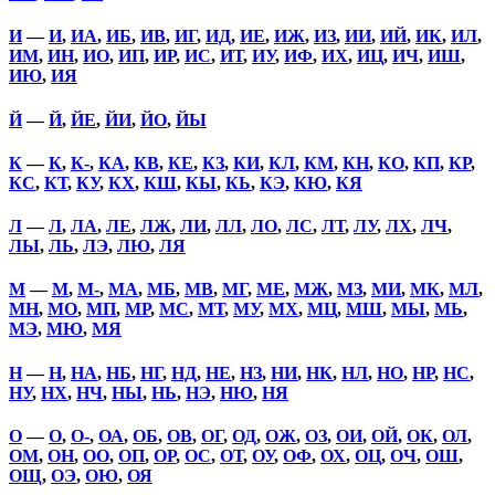
И
—
И
,
ИА
,
ИБ
,
ИВ
,
ИГ
,
ИД
,
ИЕ
,
ИЖ
,
ИЗ
,
ИИ
,
ИЙ
,
ИК
,
ИЛ
,
ИМ
,
ИН
,
ИО
,
ИП
,
ИР
,
ИС
,
ИТ
,
ИУ
,
ИФ
,
ИХ
,
ИЦ
,
ИЧ
,
ИШ
,
ИЮ
,
ИЯ
Й
—
Й
,
ЙЕ
,
ЙИ
,
ЙО
,
ЙЫ
К
—
К
,
К-
,
КА
,
КВ
,
КЕ
,
КЗ
,
КИ
,
КЛ
,
КМ
,
КН
,
КО
,
КП
,
КР
,
КС
,
КТ
,
КУ
,
КХ
,
КШ
,
КЫ
,
КЬ
,
КЭ
,
КЮ
,
КЯ
Л
—
Л
,
ЛА
,
ЛЕ
,
ЛЖ
,
ЛИ
,
ЛЛ
,
ЛО
,
ЛС
,
ЛТ
,
ЛУ
,
ЛХ
,
ЛЧ
,
ЛЫ
,
ЛЬ
,
ЛЭ
,
ЛЮ
,
ЛЯ
М
—
М
,
М-
,
МА
,
МБ
,
МВ
,
МГ
,
МЕ
,
МЖ
,
МЗ
,
МИ
,
МК
,
МЛ
,
МН
,
МО
,
МП
,
МР
,
МС
,
МТ
,
МУ
,
МХ
,
МЦ
,
МШ
,
МЫ
,
МЬ
,
МЭ
,
МЮ
,
МЯ
Н
—
Н
,
НА
,
НБ
,
НГ
,
НД
,
НЕ
,
НЗ
,
НИ
,
НК
,
НЛ
,
НО
,
НР
,
НС
,
НУ
,
НХ
,
НЧ
,
НЫ
,
НЬ
,
НЭ
,
НЮ
,
НЯ
О
—
О
,
О-
,
ОА
,
ОБ
,
ОВ
,
ОГ
,
ОД
,
ОЖ
,
ОЗ
,
ОИ
,
ОЙ
,
ОК
,
ОЛ
,
ОМ
,
ОН
,
ОО
,
ОП
,
ОР
,
ОС
,
ОТ
,
ОУ
,
ОФ
,
ОХ
,
ОЦ
,
ОЧ
,
ОШ
,
ОЩ
,
ОЭ
,
ОЮ
,
ОЯ