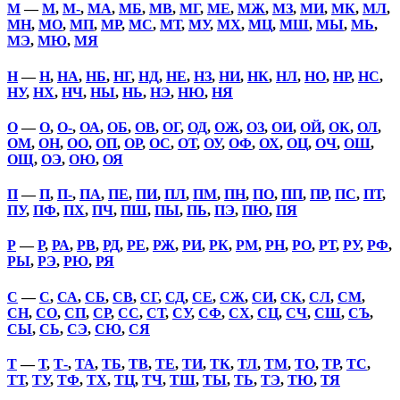
М
—
М
,
М-
,
МА
,
МБ
,
МВ
,
МГ
,
МЕ
,
МЖ
,
МЗ
,
МИ
,
МК
,
МЛ
,
МН
,
МО
,
МП
,
МР
,
МС
,
МТ
,
МУ
,
МХ
,
МЦ
,
МШ
,
МЫ
,
МЬ
,
МЭ
,
МЮ
,
МЯ
Н
—
Н
,
НА
,
НБ
,
НГ
,
НД
,
НЕ
,
НЗ
,
НИ
,
НК
,
НЛ
,
НО
,
НР
,
НС
,
НУ
,
НХ
,
НЧ
,
НЫ
,
НЬ
,
НЭ
,
НЮ
,
НЯ
О
—
О
,
О-
,
ОА
,
ОБ
,
ОВ
,
ОГ
,
ОД
,
ОЖ
,
ОЗ
,
ОИ
,
ОЙ
,
ОК
,
ОЛ
,
ОМ
,
ОН
,
ОО
,
ОП
,
ОР
,
ОС
,
ОТ
,
ОУ
,
ОФ
,
ОХ
,
ОЦ
,
ОЧ
,
ОШ
,
ОЩ
,
ОЭ
,
ОЮ
,
ОЯ
П
—
П
,
П-
,
ПА
,
ПЕ
,
ПИ
,
ПЛ
,
ПМ
,
ПН
,
ПО
,
ПП
,
ПР
,
ПС
,
ПТ
,
ПУ
,
ПФ
,
ПХ
,
ПЧ
,
ПШ
,
ПЫ
,
ПЬ
,
ПЭ
,
ПЮ
,
ПЯ
Р
—
Р
,
РА
,
РВ
,
РД
,
РЕ
,
РЖ
,
РИ
,
РК
,
РМ
,
РН
,
РО
,
РТ
,
РУ
,
РФ
,
РЫ
,
РЭ
,
РЮ
,
РЯ
С
—
С
,
СА
,
СБ
,
СВ
,
СГ
,
СД
,
СЕ
,
СЖ
,
СИ
,
СК
,
СЛ
,
СМ
,
СН
,
СО
,
СП
,
СР
,
СС
,
СТ
,
СУ
,
СФ
,
СХ
,
СЦ
,
СЧ
,
СШ
,
СЪ
,
СЫ
,
СЬ
,
СЭ
,
СЮ
,
СЯ
Т
—
Т
,
Т-
,
ТА
,
ТБ
,
ТВ
,
ТЕ
,
ТИ
,
ТК
,
ТЛ
,
ТМ
,
ТО
,
ТР
,
ТС
,
ТТ
,
ТУ
,
ТФ
,
ТХ
,
ТЦ
,
ТЧ
,
ТШ
,
ТЫ
,
ТЬ
,
ТЭ
,
ТЮ
,
ТЯ