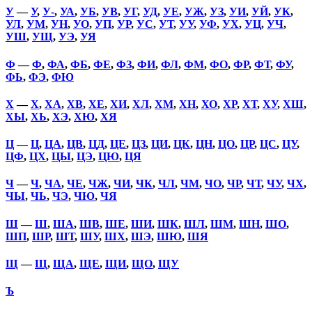
У
—
У
,
У-
,
УА
,
УБ
,
УВ
,
УГ
,
УД
,
УЕ
,
УЖ
,
УЗ
,
УИ
,
УЙ
,
УК
,
УЛ
,
УМ
,
УН
,
УО
,
УП
,
УР
,
УС
,
УТ
,
УУ
,
УФ
,
УХ
,
УЦ
,
УЧ
,
УШ
,
УЩ
,
УЭ
,
УЯ
Ф
—
Ф
,
ФА
,
ФБ
,
ФЕ
,
ФЗ
,
ФИ
,
ФЛ
,
ФМ
,
ФО
,
ФР
,
ФТ
,
ФУ
,
ФЬ
,
ФЭ
,
ФЮ
Х
—
Х
,
ХА
,
ХВ
,
ХЕ
,
ХИ
,
ХЛ
,
ХМ
,
ХН
,
ХО
,
ХР
,
ХТ
,
ХУ
,
ХШ
,
ХЫ
,
ХЬ
,
ХЭ
,
ХЮ
,
ХЯ
Ц
—
Ц
,
ЦА
,
ЦВ
,
ЦД
,
ЦЕ
,
ЦЗ
,
ЦИ
,
ЦК
,
ЦН
,
ЦО
,
ЦР
,
ЦС
,
ЦУ
,
ЦФ
,
ЦХ
,
ЦЫ
,
ЦЭ
,
ЦЮ
,
ЦЯ
Ч
—
Ч
,
ЧА
,
ЧЕ
,
ЧЖ
,
ЧИ
,
ЧК
,
ЧЛ
,
ЧМ
,
ЧО
,
ЧР
,
ЧТ
,
ЧУ
,
ЧХ
,
ЧЫ
,
ЧЬ
,
ЧЭ
,
ЧЮ
,
ЧЯ
Ш
—
Ш
,
ША
,
ШВ
,
ШЕ
,
ШИ
,
ШК
,
ШЛ
,
ШМ
,
ШН
,
ШО
,
ШП
,
ШР
,
ШТ
,
ШУ
,
ШХ
,
ШЭ
,
ШЮ
,
ШЯ
Щ
—
Щ
,
ЩА
,
ЩЕ
,
ЩИ
,
ЩО
,
ЩУ
Ъ