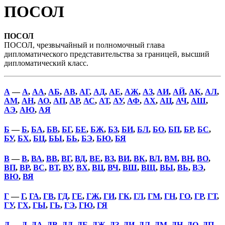
ПОСОЛ
ПОСОЛ
ПОСОЛ, чрезвычайный и полномочный глава
дипломатического представительства за границей, высший
дипломатический класс.
А
—
А
,
АА
,
АБ
,
АВ
,
АГ
,
АД
,
АЕ
,
АЖ
,
АЗ
,
АИ
,
АЙ
,
АК
,
АЛ
,
АМ
,
АН
,
АО
,
АП
,
АР
,
АС
,
АТ
,
АУ
,
АФ
,
АХ
,
АЦ
,
АЧ
,
АШ
,
АЭ
,
АЮ
,
АЯ
Б
—
Б
,
БА
,
БВ
,
БГ
,
БЕ
,
БЖ
,
БЗ
,
БИ
,
БЛ
,
БО
,
БП
,
БР
,
БС
,
БУ
,
БХ
,
БЦ
,
БЫ
,
БЬ
,
БЭ
,
БЮ
,
БЯ
В
—
В
,
ВА
,
ВВ
,
ВГ
,
ВД
,
ВЕ
,
ВЗ
,
ВИ
,
ВК
,
ВЛ
,
ВМ
,
ВН
,
ВО
,
ВП
,
ВР
,
ВС
,
ВТ
,
ВУ
,
ВХ
,
ВЦ
,
ВЧ
,
ВШ
,
ВЩ
,
ВЫ
,
ВЬ
,
ВЭ
,
ВЮ
,
ВЯ
Г
—
Г
,
ГА
,
ГВ
,
ГД
,
ГЕ
,
ГЖ
,
ГИ
,
ГК
,
ГЛ
,
ГМ
,
ГН
,
ГО
,
ГР
,
ГТ
,
ГУ
,
ГХ
,
ГЫ
,
ГЬ
,
ГЭ
,
ГЮ
,
ГЯ
Д
—
Д
,
ДА
,
ДВ
,
ДД
,
ДЕ
,
ДЖ
,
ДЗ
,
ДИ
,
ДЛ
,
ДМ
,
ДН
,
ДО
,
ДП
,