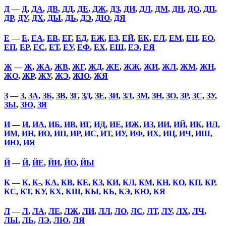
Д
—
Д
,
ДА
,
ДВ
,
ДД
,
ДЕ
,
ДЖ
,
ДЗ
,
ДИ
,
ДЛ
,
ДМ
,
ДН
,
ДО
,
ДП
,
ДР
,
ДУ
,
ДХ
,
ДЫ
,
ДЬ
,
ДЭ
,
ДЮ
,
ДЯ
Е
—
Е
,
ЕА
,
ЕВ
,
ЕГ
,
ЕД
,
ЕЖ
,
ЕЗ
,
ЕЙ
,
ЕК
,
ЕЛ
,
ЕМ
,
ЕН
,
ЕО
,
ЕП
,
ЕР
,
ЕС
,
ЕТ
,
ЕУ
,
ЕФ
,
ЕХ
,
ЕШ
,
ЕЭ
,
ЕЯ
Ж
—
Ж
,
ЖА
,
ЖВ
,
ЖГ
,
ЖД
,
ЖЕ
,
ЖЖ
,
ЖИ
,
ЖЛ
,
ЖМ
,
ЖН
,
ЖО
,
ЖР
,
ЖУ
,
ЖЭ
,
ЖЮ
,
ЖЯ
З
—
З
,
ЗА
,
ЗБ
,
ЗВ
,
ЗГ
,
ЗД
,
ЗЕ
,
ЗИ
,
ЗЛ
,
ЗМ
,
ЗН
,
ЗО
,
ЗР
,
ЗС
,
ЗУ
,
ЗЫ
,
ЗЮ
,
ЗЯ
И
—
И
,
ИА
,
ИБ
,
ИВ
,
ИГ
,
ИД
,
ИЕ
,
ИЖ
,
ИЗ
,
ИИ
,
ИЙ
,
ИК
,
ИЛ
,
ИМ
,
ИН
,
ИО
,
ИП
,
ИР
,
ИС
,
ИТ
,
ИУ
,
ИФ
,
ИХ
,
ИЦ
,
ИЧ
,
ИШ
,
ИЮ
,
ИЯ
Й
—
Й
,
ЙЕ
,
ЙИ
,
ЙО
,
ЙЫ
К
—
К
,
К-
,
КА
,
КВ
,
КЕ
,
КЗ
,
КИ
,
КЛ
,
КМ
,
КН
,
КО
,
КП
,
КР
,
КС
,
КТ
,
КУ
,
КХ
,
КШ
,
КЫ
,
КЬ
,
КЭ
,
КЮ
,
КЯ
Л
—
Л
,
ЛА
,
ЛЕ
,
ЛЖ
,
ЛИ
,
ЛЛ
,
ЛО
,
ЛС
,
ЛТ
,
ЛУ
,
ЛХ
,
ЛЧ
,
ЛЫ
,
ЛЬ
,
ЛЭ
,
ЛЮ
,
ЛЯ