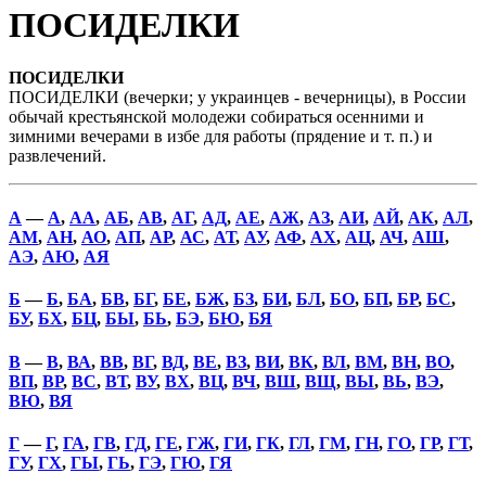
ПОСИДЕЛКИ
ПОСИДЕЛКИ
ПОСИДЕЛКИ (вечерки; у украинцев - вечерницы), в России
обычай крестьянской молодежи собираться осенними и
зимними вечерами в избе для работы (прядение и т. п.) и
развлечений.
А
—
А
,
АА
,
АБ
,
АВ
,
АГ
,
АД
,
АЕ
,
АЖ
,
АЗ
,
АИ
,
АЙ
,
АК
,
АЛ
,
АМ
,
АН
,
АО
,
АП
,
АР
,
АС
,
АТ
,
АУ
,
АФ
,
АХ
,
АЦ
,
АЧ
,
АШ
,
АЭ
,
АЮ
,
АЯ
Б
—
Б
,
БА
,
БВ
,
БГ
,
БЕ
,
БЖ
,
БЗ
,
БИ
,
БЛ
,
БО
,
БП
,
БР
,
БС
,
БУ
,
БХ
,
БЦ
,
БЫ
,
БЬ
,
БЭ
,
БЮ
,
БЯ
В
—
В
,
ВА
,
ВВ
,
ВГ
,
ВД
,
ВЕ
,
ВЗ
,
ВИ
,
ВК
,
ВЛ
,
ВМ
,
ВН
,
ВО
,
ВП
,
ВР
,
ВС
,
ВТ
,
ВУ
,
ВХ
,
ВЦ
,
ВЧ
,
ВШ
,
ВЩ
,
ВЫ
,
ВЬ
,
ВЭ
,
ВЮ
,
ВЯ
Г
—
Г
,
ГА
,
ГВ
,
ГД
,
ГЕ
,
ГЖ
,
ГИ
,
ГК
,
ГЛ
,
ГМ
,
ГН
,
ГО
,
ГР
,
ГТ
,
ГУ
,
ГХ
,
ГЫ
,
ГЬ
,
ГЭ
,
ГЮ
,
ГЯ