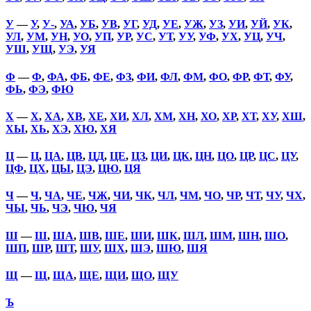
У
—
У
,
У-
,
УА
,
УБ
,
УВ
,
УГ
,
УД
,
УЕ
,
УЖ
,
УЗ
,
УИ
,
УЙ
,
УК
,
УЛ
,
УМ
,
УН
,
УО
,
УП
,
УР
,
УС
,
УТ
,
УУ
,
УФ
,
УХ
,
УЦ
,
УЧ
,
УШ
,
УЩ
,
УЭ
,
УЯ
Ф
—
Ф
,
ФА
,
ФБ
,
ФЕ
,
ФЗ
,
ФИ
,
ФЛ
,
ФМ
,
ФО
,
ФР
,
ФТ
,
ФУ
,
ФЬ
,
ФЭ
,
ФЮ
Х
—
Х
,
ХА
,
ХВ
,
ХЕ
,
ХИ
,
ХЛ
,
ХМ
,
ХН
,
ХО
,
ХР
,
ХТ
,
ХУ
,
ХШ
,
ХЫ
,
ХЬ
,
ХЭ
,
ХЮ
,
ХЯ
Ц
—
Ц
,
ЦА
,
ЦВ
,
ЦД
,
ЦЕ
,
ЦЗ
,
ЦИ
,
ЦК
,
ЦН
,
ЦО
,
ЦР
,
ЦС
,
ЦУ
,
ЦФ
,
ЦХ
,
ЦЫ
,
ЦЭ
,
ЦЮ
,
ЦЯ
Ч
—
Ч
,
ЧА
,
ЧЕ
,
ЧЖ
,
ЧИ
,
ЧК
,
ЧЛ
,
ЧМ
,
ЧО
,
ЧР
,
ЧТ
,
ЧУ
,
ЧХ
,
ЧЫ
,
ЧЬ
,
ЧЭ
,
ЧЮ
,
ЧЯ
Ш
—
Ш
,
ША
,
ШВ
,
ШЕ
,
ШИ
,
ШК
,
ШЛ
,
ШМ
,
ШН
,
ШО
,
ШП
,
ШР
,
ШТ
,
ШУ
,
ШХ
,
ШЭ
,
ШЮ
,
ШЯ
Щ
—
Щ
,
ЩА
,
ЩЕ
,
ЩИ
,
ЩО
,
ЩУ
Ъ