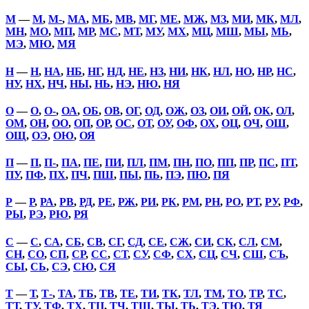
М
—
М
,
М-
,
МА
,
МБ
,
МВ
,
МГ
,
МЕ
,
МЖ
,
МЗ
,
МИ
,
МК
,
МЛ
,
МН
,
МО
,
МП
,
МР
,
МС
,
МТ
,
МУ
,
МХ
,
МЦ
,
МШ
,
МЫ
,
МЬ
,
МЭ
,
МЮ
,
МЯ
Н
—
Н
,
НА
,
НБ
,
НГ
,
НД
,
НЕ
,
НЗ
,
НИ
,
НК
,
НЛ
,
НО
,
НР
,
НС
,
НУ
,
НХ
,
НЧ
,
НЫ
,
НЬ
,
НЭ
,
НЮ
,
НЯ
О
—
О
,
О-
,
ОА
,
ОБ
,
ОВ
,
ОГ
,
ОД
,
ОЖ
,
ОЗ
,
ОИ
,
ОЙ
,
ОК
,
ОЛ
,
ОМ
,
ОН
,
ОО
,
ОП
,
ОР
,
ОС
,
ОТ
,
ОУ
,
ОФ
,
ОХ
,
ОЦ
,
ОЧ
,
ОШ
,
ОЩ
,
ОЭ
,
ОЮ
,
ОЯ
П
—
П
,
П-
,
ПА
,
ПЕ
,
ПИ
,
ПЛ
,
ПМ
,
ПН
,
ПО
,
ПП
,
ПР
,
ПС
,
ПТ
,
ПУ
,
ПФ
,
ПХ
,
ПЧ
,
ПШ
,
ПЫ
,
ПЬ
,
ПЭ
,
ПЮ
,
ПЯ
Р
—
Р
,
РА
,
РВ
,
РД
,
РЕ
,
РЖ
,
РИ
,
РК
,
РМ
,
РН
,
РО
,
РТ
,
РУ
,
РФ
,
РЫ
,
РЭ
,
РЮ
,
РЯ
С
—
С
,
СА
,
СБ
,
СВ
,
СГ
,
СД
,
СЕ
,
СЖ
,
СИ
,
СК
,
СЛ
,
СМ
,
СН
,
СО
,
СП
,
СР
,
СС
,
СТ
,
СУ
,
СФ
,
СХ
,
СЦ
,
СЧ
,
СШ
,
СЪ
,
СЫ
,
СЬ
,
СЭ
,
СЮ
,
СЯ
Т
—
Т
,
Т-
,
ТА
,
ТБ
,
ТВ
,
ТЕ
,
ТИ
,
ТК
,
ТЛ
,
ТМ
,
ТО
,
ТР
,
ТС
,
ТТ
,
ТУ
,
ТФ
,
ТХ
,
ТЦ
,
ТЧ
,
ТШ
,
ТЫ
,
ТЬ
,
ТЭ
,
ТЮ
,
ТЯ