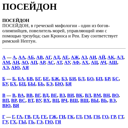
ПОСЕЙДОН
ПОСЕЙДОН
ПОСЕЙДОН, в греческой мифологии - один из богов-
олимпийцев, повелитель морей, управляющий ими с
помощью трезубца; сын Кроноса и Реи. Ему соответствует
римский Нептун.
А
—
А
,
АА
,
АБ
,
АВ
,
АГ
,
АД
,
АЕ
,
АЖ
,
АЗ
,
АИ
,
АЙ
,
АК
,
АЛ
,
АМ
,
АН
,
АО
,
АП
,
АР
,
АС
,
АТ
,
АУ
,
АФ
,
АХ
,
АЦ
,
АЧ
,
АШ
,
АЭ
,
АЮ
,
АЯ
Б
—
Б
,
БА
,
БВ
,
БГ
,
БЕ
,
БЖ
,
БЗ
,
БИ
,
БЛ
,
БО
,
БП
,
БР
,
БС
,
БУ
,
БХ
,
БЦ
,
БЫ
,
БЬ
,
БЭ
,
БЮ
,
БЯ
В
—
В
,
ВА
,
ВВ
,
ВГ
,
ВД
,
ВЕ
,
ВЗ
,
ВИ
,
ВК
,
ВЛ
,
ВМ
,
ВН
,
ВО
,
ВП
,
ВР
,
ВС
,
ВТ
,
ВУ
,
ВХ
,
ВЦ
,
ВЧ
,
ВШ
,
ВЩ
,
ВЫ
,
ВЬ
,
ВЭ
,
ВЮ
,
ВЯ
Г
—
Г
,
ГА
,
ГВ
,
ГД
,
ГЕ
,
ГЖ
,
ГИ
,
ГК
,
ГЛ
,
ГМ
,
ГН
,
ГО
,
ГР
,
ГТ
,
ГУ
,
ГХ
,
ГЫ
,
ГЬ
,
ГЭ
,
ГЮ
,
ГЯ