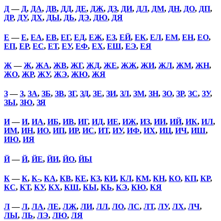
Д
—
Д
,
ДА
,
ДВ
,
ДД
,
ДЕ
,
ДЖ
,
ДЗ
,
ДИ
,
ДЛ
,
ДМ
,
ДН
,
ДО
,
ДП
,
ДР
,
ДУ
,
ДХ
,
ДЫ
,
ДЬ
,
ДЭ
,
ДЮ
,
ДЯ
Е
—
Е
,
ЕА
,
ЕВ
,
ЕГ
,
ЕД
,
ЕЖ
,
ЕЗ
,
ЕЙ
,
ЕК
,
ЕЛ
,
ЕМ
,
ЕН
,
ЕО
,
ЕП
,
ЕР
,
ЕС
,
ЕТ
,
ЕУ
,
ЕФ
,
ЕХ
,
ЕШ
,
ЕЭ
,
ЕЯ
Ж
—
Ж
,
ЖА
,
ЖВ
,
ЖГ
,
ЖД
,
ЖЕ
,
ЖЖ
,
ЖИ
,
ЖЛ
,
ЖМ
,
ЖН
,
ЖО
,
ЖР
,
ЖУ
,
ЖЭ
,
ЖЮ
,
ЖЯ
З
—
З
,
ЗА
,
ЗБ
,
ЗВ
,
ЗГ
,
ЗД
,
ЗЕ
,
ЗИ
,
ЗЛ
,
ЗМ
,
ЗН
,
ЗО
,
ЗР
,
ЗС
,
ЗУ
,
ЗЫ
,
ЗЮ
,
ЗЯ
И
—
И
,
ИА
,
ИБ
,
ИВ
,
ИГ
,
ИД
,
ИЕ
,
ИЖ
,
ИЗ
,
ИИ
,
ИЙ
,
ИК
,
ИЛ
,
ИМ
,
ИН
,
ИО
,
ИП
,
ИР
,
ИС
,
ИТ
,
ИУ
,
ИФ
,
ИХ
,
ИЦ
,
ИЧ
,
ИШ
,
ИЮ
,
ИЯ
Й
—
Й
,
ЙЕ
,
ЙИ
,
ЙО
,
ЙЫ
К
—
К
,
К-
,
КА
,
КВ
,
КЕ
,
КЗ
,
КИ
,
КЛ
,
КМ
,
КН
,
КО
,
КП
,
КР
,
КС
,
КТ
,
КУ
,
КХ
,
КШ
,
КЫ
,
КЬ
,
КЭ
,
КЮ
,
КЯ
Л
—
Л
,
ЛА
,
ЛЕ
,
ЛЖ
,
ЛИ
,
ЛЛ
,
ЛО
,
ЛС
,
ЛТ
,
ЛУ
,
ЛХ
,
ЛЧ
,
ЛЫ
,
ЛЬ
,
ЛЭ
,
ЛЮ
,
ЛЯ