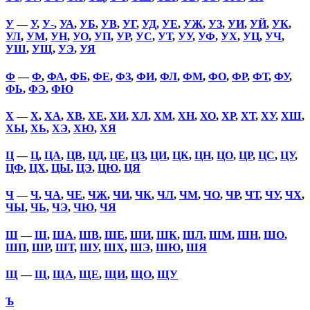
У
—
У
,
У-
,
УА
,
УБ
,
УВ
,
УГ
,
УД
,
УЕ
,
УЖ
,
УЗ
,
УИ
,
УЙ
,
УК
,
УЛ
,
УМ
,
УН
,
УО
,
УП
,
УР
,
УС
,
УТ
,
УУ
,
УФ
,
УХ
,
УЦ
,
УЧ
,
УШ
,
УЩ
,
УЭ
,
УЯ
Ф
—
Ф
,
ФА
,
ФБ
,
ФЕ
,
ФЗ
,
ФИ
,
ФЛ
,
ФМ
,
ФО
,
ФР
,
ФТ
,
ФУ
,
ФЬ
,
ФЭ
,
ФЮ
Х
—
Х
,
ХА
,
ХВ
,
ХЕ
,
ХИ
,
ХЛ
,
ХМ
,
ХН
,
ХО
,
ХР
,
ХТ
,
ХУ
,
ХШ
,
ХЫ
,
ХЬ
,
ХЭ
,
ХЮ
,
ХЯ
Ц
—
Ц
,
ЦА
,
ЦВ
,
ЦД
,
ЦЕ
,
ЦЗ
,
ЦИ
,
ЦК
,
ЦН
,
ЦО
,
ЦР
,
ЦС
,
ЦУ
,
ЦФ
,
ЦХ
,
ЦЫ
,
ЦЭ
,
ЦЮ
,
ЦЯ
Ч
—
Ч
,
ЧА
,
ЧЕ
,
ЧЖ
,
ЧИ
,
ЧК
,
ЧЛ
,
ЧМ
,
ЧО
,
ЧР
,
ЧТ
,
ЧУ
,
ЧХ
,
ЧЫ
,
ЧЬ
,
ЧЭ
,
ЧЮ
,
ЧЯ
Ш
—
Ш
,
ША
,
ШВ
,
ШЕ
,
ШИ
,
ШК
,
ШЛ
,
ШМ
,
ШН
,
ШО
,
ШП
,
ШР
,
ШТ
,
ШУ
,
ШХ
,
ШЭ
,
ШЮ
,
ШЯ
Щ
—
Щ
,
ЩА
,
ЩЕ
,
ЩИ
,
ЩО
,
ЩУ
Ъ