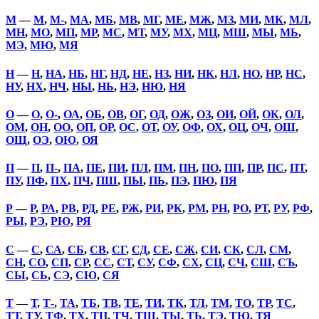
М
—
М
,
М-
,
МА
,
МБ
,
МВ
,
МГ
,
МЕ
,
МЖ
,
МЗ
,
МИ
,
МК
,
МЛ
,
МН
,
МО
,
МП
,
МР
,
МС
,
МТ
,
МУ
,
МХ
,
МЦ
,
МШ
,
МЫ
,
МЬ
,
МЭ
,
МЮ
,
МЯ
Н
—
Н
,
НА
,
НБ
,
НГ
,
НД
,
НЕ
,
НЗ
,
НИ
,
НК
,
НЛ
,
НО
,
НР
,
НС
,
НУ
,
НХ
,
НЧ
,
НЫ
,
НЬ
,
НЭ
,
НЮ
,
НЯ
О
—
О
,
О-
,
ОА
,
ОБ
,
ОВ
,
ОГ
,
ОД
,
ОЖ
,
ОЗ
,
ОИ
,
ОЙ
,
ОК
,
ОЛ
,
ОМ
,
ОН
,
ОО
,
ОП
,
ОР
,
ОС
,
ОТ
,
ОУ
,
ОФ
,
ОХ
,
ОЦ
,
ОЧ
,
ОШ
,
ОЩ
,
ОЭ
,
ОЮ
,
ОЯ
П
—
П
,
П-
,
ПА
,
ПЕ
,
ПИ
,
ПЛ
,
ПМ
,
ПН
,
ПО
,
ПП
,
ПР
,
ПС
,
ПТ
,
ПУ
,
ПФ
,
ПХ
,
ПЧ
,
ПШ
,
ПЫ
,
ПЬ
,
ПЭ
,
ПЮ
,
ПЯ
Р
—
Р
,
РА
,
РВ
,
РД
,
РЕ
,
РЖ
,
РИ
,
РК
,
РМ
,
РН
,
РО
,
РТ
,
РУ
,
РФ
,
РЫ
,
РЭ
,
РЮ
,
РЯ
С
—
С
,
СА
,
СБ
,
СВ
,
СГ
,
СД
,
СЕ
,
СЖ
,
СИ
,
СК
,
СЛ
,
СМ
,
СН
,
СО
,
СП
,
СР
,
СС
,
СТ
,
СУ
,
СФ
,
СХ
,
СЦ
,
СЧ
,
СШ
,
СЪ
,
СЫ
,
СЬ
,
СЭ
,
СЮ
,
СЯ
Т
—
Т
,
Т-
,
ТА
,
ТБ
,
ТВ
,
ТЕ
,
ТИ
,
ТК
,
ТЛ
,
ТМ
,
ТО
,
ТР
,
ТС
,
ТТ
,
ТУ
,
ТФ
,
ТХ
,
ТЦ
,
ТЧ
,
ТШ
,
ТЫ
,
ТЬ
,
ТЭ
,
ТЮ
,
ТЯ