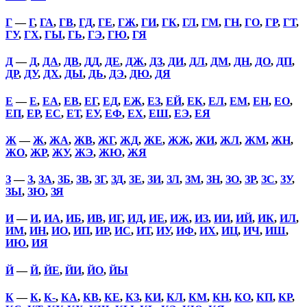
Г
—
Г
,
ГА
,
ГВ
,
ГД
,
ГЕ
,
ГЖ
,
ГИ
,
ГК
,
ГЛ
,
ГМ
,
ГН
,
ГО
,
ГР
,
ГТ
,
ГУ
,
ГХ
,
ГЫ
,
ГЬ
,
ГЭ
,
ГЮ
,
ГЯ
Д
—
Д
,
ДА
,
ДВ
,
ДД
,
ДЕ
,
ДЖ
,
ДЗ
,
ДИ
,
ДЛ
,
ДМ
,
ДН
,
ДО
,
ДП
,
ДР
,
ДУ
,
ДХ
,
ДЫ
,
ДЬ
,
ДЭ
,
ДЮ
,
ДЯ
Е
—
Е
,
ЕА
,
ЕВ
,
ЕГ
,
ЕД
,
ЕЖ
,
ЕЗ
,
ЕЙ
,
ЕК
,
ЕЛ
,
ЕМ
,
ЕН
,
ЕО
,
ЕП
,
ЕР
,
ЕС
,
ЕТ
,
ЕУ
,
ЕФ
,
ЕХ
,
ЕШ
,
ЕЭ
,
ЕЯ
Ж
—
Ж
,
ЖА
,
ЖВ
,
ЖГ
,
ЖД
,
ЖЕ
,
ЖЖ
,
ЖИ
,
ЖЛ
,
ЖМ
,
ЖН
,
ЖО
,
ЖР
,
ЖУ
,
ЖЭ
,
ЖЮ
,
ЖЯ
З
—
З
,
ЗА
,
ЗБ
,
ЗВ
,
ЗГ
,
ЗД
,
ЗЕ
,
ЗИ
,
ЗЛ
,
ЗМ
,
ЗН
,
ЗО
,
ЗР
,
ЗС
,
ЗУ
,
ЗЫ
,
ЗЮ
,
ЗЯ
И
—
И
,
ИА
,
ИБ
,
ИВ
,
ИГ
,
ИД
,
ИЕ
,
ИЖ
,
ИЗ
,
ИИ
,
ИЙ
,
ИК
,
ИЛ
,
ИМ
,
ИН
,
ИО
,
ИП
,
ИР
,
ИС
,
ИТ
,
ИУ
,
ИФ
,
ИХ
,
ИЦ
,
ИЧ
,
ИШ
,
ИЮ
,
ИЯ
Й
—
Й
,
ЙЕ
,
ЙИ
,
ЙО
,
ЙЫ
К
—
К
,
К-
,
КА
,
КВ
,
КЕ
,
КЗ
,
КИ
,
КЛ
,
КМ
,
КН
,
КО
,
КП
,
КР
,