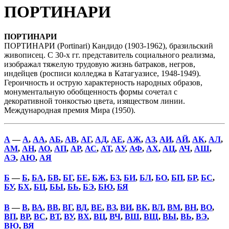
ПОРТИНАРИ
ПОРТИНАРИ
ПОРТИНАРИ (Portinari) Кандидо (1903-1962), бразильский
живописец. С 30-х гг. представитель социального реализма,
изображал тяжелую трудовую жизнь батраков, негров,
индейцев (росписи колледжа в Катагуазисе, 1948-1949).
Героичность и острую характерность народных образов,
монументальную обобщенность формы сочетал с
декоративной тонкостью цвета, изяществом линии.
Международная премия Мира (1950).
А
—
А
,
АА
,
АБ
,
АВ
,
АГ
,
АД
,
АЕ
,
АЖ
,
АЗ
,
АИ
,
АЙ
,
АК
,
АЛ
,
АМ
,
АН
,
АО
,
АП
,
АР
,
АС
,
АТ
,
АУ
,
АФ
,
АХ
,
АЦ
,
АЧ
,
АШ
,
АЭ
,
АЮ
,
АЯ
Б
—
Б
,
БА
,
БВ
,
БГ
,
БЕ
,
БЖ
,
БЗ
,
БИ
,
БЛ
,
БО
,
БП
,
БР
,
БС
,
БУ
,
БХ
,
БЦ
,
БЫ
,
БЬ
,
БЭ
,
БЮ
,
БЯ
В
—
В
,
ВА
,
ВВ
,
ВГ
,
ВД
,
ВЕ
,
ВЗ
,
ВИ
,
ВК
,
ВЛ
,
ВМ
,
ВН
,
ВО
,
ВП
,
ВР
,
ВС
,
ВТ
,
ВУ
,
ВХ
,
ВЦ
,
ВЧ
,
ВШ
,
ВЩ
,
ВЫ
,
ВЬ
,
ВЭ
,
ВЮ
,
ВЯ