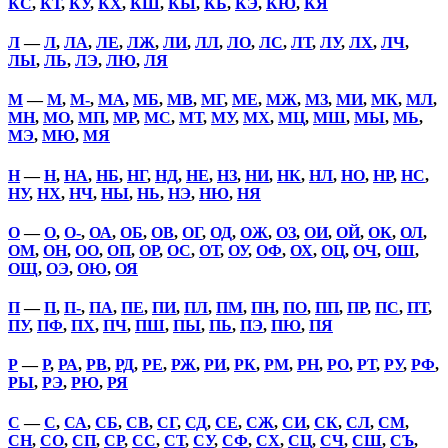
КС
,
КТ
,
КУ
,
КХ
,
КШ
,
КЫ
,
КЬ
,
КЭ
,
КЮ
,
КЯ
Л
—
Л
,
ЛА
,
ЛЕ
,
ЛЖ
,
ЛИ
,
ЛЛ
,
ЛО
,
ЛС
,
ЛТ
,
ЛУ
,
ЛХ
,
ЛЧ
,
ЛЫ
,
ЛЬ
,
ЛЭ
,
ЛЮ
,
ЛЯ
М
—
М
,
М-
,
МА
,
МБ
,
МВ
,
МГ
,
МЕ
,
МЖ
,
МЗ
,
МИ
,
МК
,
МЛ
,
МН
,
МО
,
МП
,
МР
,
МС
,
МТ
,
МУ
,
МХ
,
МЦ
,
МШ
,
МЫ
,
МЬ
,
МЭ
,
МЮ
,
МЯ
Н
—
Н
,
НА
,
НБ
,
НГ
,
НД
,
НЕ
,
НЗ
,
НИ
,
НК
,
НЛ
,
НО
,
НР
,
НС
,
НУ
,
НХ
,
НЧ
,
НЫ
,
НЬ
,
НЭ
,
НЮ
,
НЯ
О
—
О
,
О-
,
ОА
,
ОБ
,
ОВ
,
ОГ
,
ОД
,
ОЖ
,
ОЗ
,
ОИ
,
ОЙ
,
ОК
,
ОЛ
,
ОМ
,
ОН
,
ОО
,
ОП
,
ОР
,
ОС
,
ОТ
,
ОУ
,
ОФ
,
ОХ
,
ОЦ
,
ОЧ
,
ОШ
,
ОЩ
,
ОЭ
,
ОЮ
,
ОЯ
П
—
П
,
П-
,
ПА
,
ПЕ
,
ПИ
,
ПЛ
,
ПМ
,
ПН
,
ПО
,
ПП
,
ПР
,
ПС
,
ПТ
,
ПУ
,
ПФ
,
ПХ
,
ПЧ
,
ПШ
,
ПЫ
,
ПЬ
,
ПЭ
,
ПЮ
,
ПЯ
Р
—
Р
,
РА
,
РВ
,
РД
,
РЕ
,
РЖ
,
РИ
,
РК
,
РМ
,
РН
,
РО
,
РТ
,
РУ
,
РФ
,
РЫ
,
РЭ
,
РЮ
,
РЯ
С
—
С
,
СА
,
СБ
,
СВ
,
СГ
,
СД
,
СЕ
,
СЖ
,
СИ
,
СК
,
СЛ
,
СМ
,
СН
,
СО
,
СП
,
СР
,
СС
,
СТ
,
СУ
,
СФ
,
СХ
,
СЦ
,
СЧ
,
СШ
,
СЪ
,