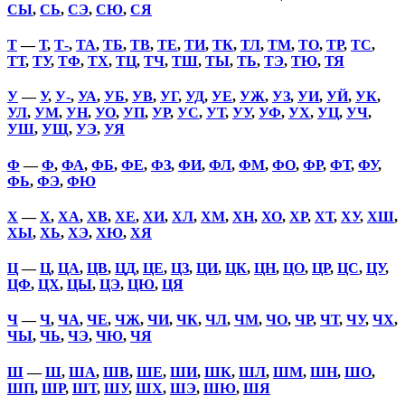
СЫ
,
СЬ
,
СЭ
,
СЮ
,
СЯ
Т
—
Т
,
Т-
,
ТА
,
ТБ
,
ТВ
,
ТЕ
,
ТИ
,
ТК
,
ТЛ
,
ТМ
,
ТО
,
ТР
,
ТС
,
ТТ
,
ТУ
,
ТФ
,
ТХ
,
ТЦ
,
ТЧ
,
ТШ
,
ТЫ
,
ТЬ
,
ТЭ
,
ТЮ
,
ТЯ
У
—
У
,
У-
,
УА
,
УБ
,
УВ
,
УГ
,
УД
,
УЕ
,
УЖ
,
УЗ
,
УИ
,
УЙ
,
УК
,
УЛ
,
УМ
,
УН
,
УО
,
УП
,
УР
,
УС
,
УТ
,
УУ
,
УФ
,
УХ
,
УЦ
,
УЧ
,
УШ
,
УЩ
,
УЭ
,
УЯ
Ф
—
Ф
,
ФА
,
ФБ
,
ФЕ
,
ФЗ
,
ФИ
,
ФЛ
,
ФМ
,
ФО
,
ФР
,
ФТ
,
ФУ
,
ФЬ
,
ФЭ
,
ФЮ
Х
—
Х
,
ХА
,
ХВ
,
ХЕ
,
ХИ
,
ХЛ
,
ХМ
,
ХН
,
ХО
,
ХР
,
ХТ
,
ХУ
,
ХШ
,
ХЫ
,
ХЬ
,
ХЭ
,
ХЮ
,
ХЯ
Ц
—
Ц
,
ЦА
,
ЦВ
,
ЦД
,
ЦЕ
,
ЦЗ
,
ЦИ
,
ЦК
,
ЦН
,
ЦО
,
ЦР
,
ЦС
,
ЦУ
,
ЦФ
,
ЦХ
,
ЦЫ
,
ЦЭ
,
ЦЮ
,
ЦЯ
Ч
—
Ч
,
ЧА
,
ЧЕ
,
ЧЖ
,
ЧИ
,
ЧК
,
ЧЛ
,
ЧМ
,
ЧО
,
ЧР
,
ЧТ
,
ЧУ
,
ЧХ
,
ЧЫ
,
ЧЬ
,
ЧЭ
,
ЧЮ
,
ЧЯ
Ш
—
Ш
,
ША
,
ШВ
,
ШЕ
,
ШИ
,
ШК
,
ШЛ
,
ШМ
,
ШН
,
ШО
,
ШП
,
ШР
,
ШТ
,
ШУ
,
ШХ
,
ШЭ
,
ШЮ
,
ШЯ