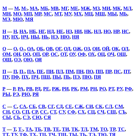
М
—
М
,
М-
,
МА
,
МБ
,
МВ
,
МГ
,
МЕ
,
МЖ
,
МЗ
,
МИ
,
МК
,
МЛ
,
МН
,
МО
,
МП
,
МР
,
МС
,
МТ
,
МУ
,
МХ
,
МЦ
,
МШ
,
МЫ
,
МЬ
,
МЭ
,
МЮ
,
МЯ
Н
—
Н
,
НА
,
НБ
,
НГ
,
НД
,
НЕ
,
НЗ
,
НИ
,
НК
,
НЛ
,
НО
,
НР
,
НС
,
НУ
,
НХ
,
НЧ
,
НЫ
,
НЬ
,
НЭ
,
НЮ
,
НЯ
О
—
О
,
О-
,
ОА
,
ОБ
,
ОВ
,
ОГ
,
ОД
,
ОЖ
,
ОЗ
,
ОИ
,
ОЙ
,
ОК
,
ОЛ
,
ОМ
,
ОН
,
ОО
,
ОП
,
ОР
,
ОС
,
ОТ
,
ОУ
,
ОФ
,
ОХ
,
ОЦ
,
ОЧ
,
ОШ
,
ОЩ
,
ОЭ
,
ОЮ
,
ОЯ
П
—
П
,
П-
,
ПА
,
ПЕ
,
ПИ
,
ПЛ
,
ПМ
,
ПН
,
ПО
,
ПП
,
ПР
,
ПС
,
ПТ
,
ПУ
,
ПФ
,
ПХ
,
ПЧ
,
ПШ
,
ПЫ
,
ПЬ
,
ПЭ
,
ПЮ
,
ПЯ
Р
—
Р
,
РА
,
РВ
,
РД
,
РЕ
,
РЖ
,
РИ
,
РК
,
РМ
,
РН
,
РО
,
РТ
,
РУ
,
РФ
,
РЫ
,
РЭ
,
РЮ
,
РЯ
С
—
С
,
СА
,
СБ
,
СВ
,
СГ
,
СД
,
СЕ
,
СЖ
,
СИ
,
СК
,
СЛ
,
СМ
,
СН
,
СО
,
СП
,
СР
,
СС
,
СТ
,
СУ
,
СФ
,
СХ
,
СЦ
,
СЧ
,
СШ
,
СЪ
,
СЫ
,
СЬ
,
СЭ
,
СЮ
,
СЯ
Т
—
Т
,
Т-
,
ТА
,
ТБ
,
ТВ
,
ТЕ
,
ТИ
,
ТК
,
ТЛ
,
ТМ
,
ТО
,
ТР
,
ТС
,
ТТ
,
ТУ
,
ТФ
,
ТХ
,
ТЦ
,
ТЧ
,
ТШ
,
ТЫ
,
ТЬ
,
ТЭ
,
ТЮ
,
ТЯ