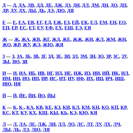
Д
—
Д
,
ДА
,
ДВ
,
ДД
,
ДЕ
,
ДЖ
,
ДЗ
,
ДИ
,
ДЛ
,
ДМ
,
ДН
,
ДО
,
ДП
,
ДР
,
ДУ
,
ДХ
,
ДЫ
,
ДЬ
,
ДЭ
,
ДЮ
,
ДЯ
Е
—
Е
,
ЕА
,
ЕВ
,
ЕГ
,
ЕД
,
ЕЖ
,
ЕЗ
,
ЕЙ
,
ЕК
,
ЕЛ
,
ЕМ
,
ЕН
,
ЕО
,
ЕП
,
ЕР
,
ЕС
,
ЕТ
,
ЕУ
,
ЕФ
,
ЕХ
,
ЕШ
,
ЕЭ
,
ЕЯ
Ж
—
Ж
,
ЖА
,
ЖВ
,
ЖГ
,
ЖД
,
ЖЕ
,
ЖЖ
,
ЖИ
,
ЖЛ
,
ЖМ
,
ЖН
,
ЖО
,
ЖР
,
ЖУ
,
ЖЭ
,
ЖЮ
,
ЖЯ
З
—
З
,
ЗА
,
ЗБ
,
ЗВ
,
ЗГ
,
ЗД
,
ЗЕ
,
ЗИ
,
ЗЛ
,
ЗМ
,
ЗН
,
ЗО
,
ЗР
,
ЗС
,
ЗУ
,
ЗЫ
,
ЗЮ
,
ЗЯ
И
—
И
,
ИА
,
ИБ
,
ИВ
,
ИГ
,
ИД
,
ИЕ
,
ИЖ
,
ИЗ
,
ИИ
,
ИЙ
,
ИК
,
ИЛ
,
ИМ
,
ИН
,
ИО
,
ИП
,
ИР
,
ИС
,
ИТ
,
ИУ
,
ИФ
,
ИХ
,
ИЦ
,
ИЧ
,
ИШ
,
ИЮ
,
ИЯ
Й
—
Й
,
ЙЕ
,
ЙИ
,
ЙО
,
ЙЫ
К
—
К
,
К-
,
КА
,
КВ
,
КЕ
,
КЗ
,
КИ
,
КЛ
,
КМ
,
КН
,
КО
,
КП
,
КР
,
КС
,
КТ
,
КУ
,
КХ
,
КШ
,
КЫ
,
КЬ
,
КЭ
,
КЮ
,
КЯ
Л
—
Л
,
ЛА
,
ЛЕ
,
ЛЖ
,
ЛИ
,
ЛЛ
,
ЛО
,
ЛС
,
ЛТ
,
ЛУ
,
ЛХ
,
ЛЧ
,
ЛЫ
,
ЛЬ
,
ЛЭ
,
ЛЮ
,
ЛЯ