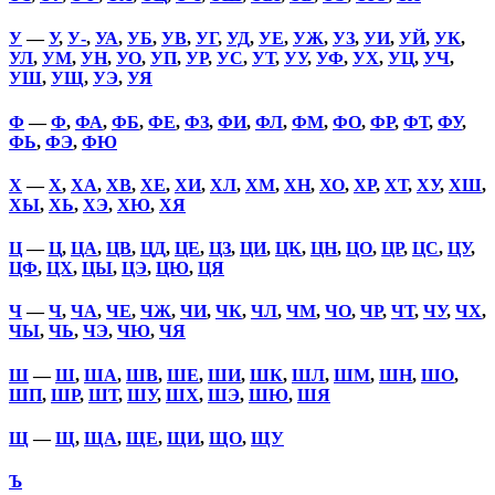
У
—
У
,
У-
,
УА
,
УБ
,
УВ
,
УГ
,
УД
,
УЕ
,
УЖ
,
УЗ
,
УИ
,
УЙ
,
УК
,
УЛ
,
УМ
,
УН
,
УО
,
УП
,
УР
,
УС
,
УТ
,
УУ
,
УФ
,
УХ
,
УЦ
,
УЧ
,
УШ
,
УЩ
,
УЭ
,
УЯ
Ф
—
Ф
,
ФА
,
ФБ
,
ФЕ
,
ФЗ
,
ФИ
,
ФЛ
,
ФМ
,
ФО
,
ФР
,
ФТ
,
ФУ
,
ФЬ
,
ФЭ
,
ФЮ
Х
—
Х
,
ХА
,
ХВ
,
ХЕ
,
ХИ
,
ХЛ
,
ХМ
,
ХН
,
ХО
,
ХР
,
ХТ
,
ХУ
,
ХШ
,
ХЫ
,
ХЬ
,
ХЭ
,
ХЮ
,
ХЯ
Ц
—
Ц
,
ЦА
,
ЦВ
,
ЦД
,
ЦЕ
,
ЦЗ
,
ЦИ
,
ЦК
,
ЦН
,
ЦО
,
ЦР
,
ЦС
,
ЦУ
,
ЦФ
,
ЦХ
,
ЦЫ
,
ЦЭ
,
ЦЮ
,
ЦЯ
Ч
—
Ч
,
ЧА
,
ЧЕ
,
ЧЖ
,
ЧИ
,
ЧК
,
ЧЛ
,
ЧМ
,
ЧО
,
ЧР
,
ЧТ
,
ЧУ
,
ЧХ
,
ЧЫ
,
ЧЬ
,
ЧЭ
,
ЧЮ
,
ЧЯ
Ш
—
Ш
,
ША
,
ШВ
,
ШЕ
,
ШИ
,
ШК
,
ШЛ
,
ШМ
,
ШН
,
ШО
,
ШП
,
ШР
,
ШТ
,
ШУ
,
ШХ
,
ШЭ
,
ШЮ
,
ШЯ
Щ
—
Щ
,
ЩА
,
ЩЕ
,
ЩИ
,
ЩО
,
ЩУ
Ъ