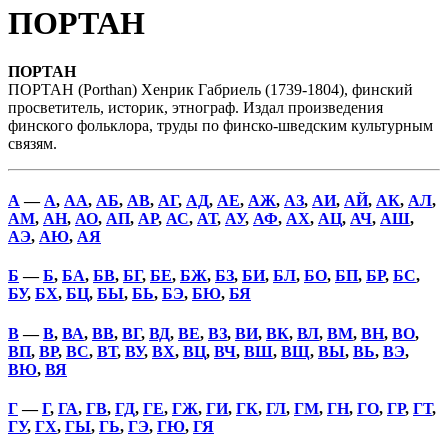
ПОРТАН
ПОРТАН
ПОРТАН (Porthan) Хенрик Габриель (1739-1804), финский
просветитель, историк, этнограф. Издал произведения
финского фольклора, труды по финско-шведским культурным
связям.
А
—
А
,
АА
,
АБ
,
АВ
,
АГ
,
АД
,
АЕ
,
АЖ
,
АЗ
,
АИ
,
АЙ
,
АК
,
АЛ
,
АМ
,
АН
,
АО
,
АП
,
АР
,
АС
,
АТ
,
АУ
,
АФ
,
АХ
,
АЦ
,
АЧ
,
АШ
,
АЭ
,
АЮ
,
АЯ
Б
—
Б
,
БА
,
БВ
,
БГ
,
БЕ
,
БЖ
,
БЗ
,
БИ
,
БЛ
,
БО
,
БП
,
БР
,
БС
,
БУ
,
БХ
,
БЦ
,
БЫ
,
БЬ
,
БЭ
,
БЮ
,
БЯ
В
—
В
,
ВА
,
ВВ
,
ВГ
,
ВД
,
ВЕ
,
ВЗ
,
ВИ
,
ВК
,
ВЛ
,
ВМ
,
ВН
,
ВО
,
ВП
,
ВР
,
ВС
,
ВТ
,
ВУ
,
ВХ
,
ВЦ
,
ВЧ
,
ВШ
,
ВЩ
,
ВЫ
,
ВЬ
,
ВЭ
,
ВЮ
,
ВЯ
Г
—
Г
,
ГА
,
ГВ
,
ГД
,
ГЕ
,
ГЖ
,
ГИ
,
ГК
,
ГЛ
,
ГМ
,
ГН
,
ГО
,
ГР
,
ГТ
,
ГУ
,
ГХ
,
ГЫ
,
ГЬ
,
ГЭ
,
ГЮ
,
ГЯ