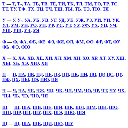
Т
—
Т
,
Т-
,
ТА
,
ТБ
,
ТВ
,
ТЕ
,
ТИ
,
ТК
,
ТЛ
,
ТМ
,
ТО
,
ТР
,
ТС
,
ТТ
,
ТУ
,
ТФ
,
ТХ
,
ТЦ
,
ТЧ
,
ТШ
,
ТЫ
,
ТЬ
,
ТЭ
,
ТЮ
,
ТЯ
У
—
У
,
У-
,
УА
,
УБ
,
УВ
,
УГ
,
УД
,
УЕ
,
УЖ
,
УЗ
,
УИ
,
УЙ
,
УК
,
УЛ
,
УМ
,
УН
,
УО
,
УП
,
УР
,
УС
,
УТ
,
УУ
,
УФ
,
УХ
,
УЦ
,
УЧ
,
УШ
,
УЩ
,
УЭ
,
УЯ
Ф
—
Ф
,
ФА
,
ФБ
,
ФЕ
,
ФЗ
,
ФИ
,
ФЛ
,
ФМ
,
ФО
,
ФР
,
ФТ
,
ФУ
,
ФЬ
,
ФЭ
,
ФЮ
Х
—
Х
,
ХА
,
ХВ
,
ХЕ
,
ХИ
,
ХЛ
,
ХМ
,
ХН
,
ХО
,
ХР
,
ХТ
,
ХУ
,
ХШ
,
ХЫ
,
ХЬ
,
ХЭ
,
ХЮ
,
ХЯ
Ц
—
Ц
,
ЦА
,
ЦВ
,
ЦД
,
ЦЕ
,
ЦЗ
,
ЦИ
,
ЦК
,
ЦН
,
ЦО
,
ЦР
,
ЦС
,
ЦУ
,
ЦФ
,
ЦХ
,
ЦЫ
,
ЦЭ
,
ЦЮ
,
ЦЯ
Ч
—
Ч
,
ЧА
,
ЧЕ
,
ЧЖ
,
ЧИ
,
ЧК
,
ЧЛ
,
ЧМ
,
ЧО
,
ЧР
,
ЧТ
,
ЧУ
,
ЧХ
,
ЧЫ
,
ЧЬ
,
ЧЭ
,
ЧЮ
,
ЧЯ
Ш
—
Ш
,
ША
,
ШВ
,
ШЕ
,
ШИ
,
ШК
,
ШЛ
,
ШМ
,
ШН
,
ШО
,
ШП
,
ШР
,
ШТ
,
ШУ
,
ШХ
,
ШЭ
,
ШЮ
,
ШЯ
Щ
—
Щ
,
ЩА
,
ЩЕ
,
ЩИ
,
ЩО
,
ЩУ