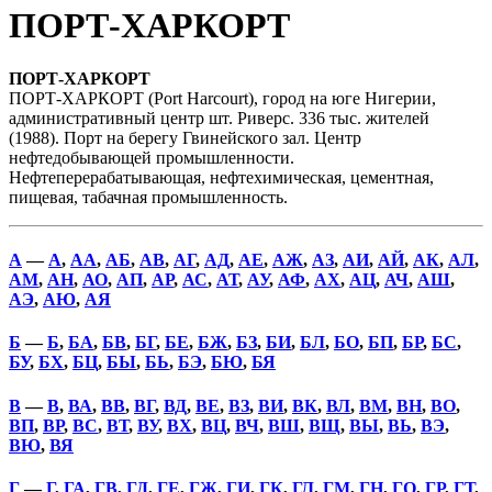
ПОРТ-ХАРКОРТ
ПОРТ-ХАРКОРТ
ПОРТ-ХАРКОРТ (Port Harcourt), город на юге Нигерии,
административный центр шт. Риверс. 336 тыс. жителей
(1988). Порт на берегу Гвинейского зал. Центр
нефтедобывающей промышленности.
Нефтеперерабатывающая, нефтехимическая, цементная,
пищевая, табачная промышленность.
А
—
А
,
АА
,
АБ
,
АВ
,
АГ
,
АД
,
АЕ
,
АЖ
,
АЗ
,
АИ
,
АЙ
,
АК
,
АЛ
,
АМ
,
АН
,
АО
,
АП
,
АР
,
АС
,
АТ
,
АУ
,
АФ
,
АХ
,
АЦ
,
АЧ
,
АШ
,
АЭ
,
АЮ
,
АЯ
Б
—
Б
,
БА
,
БВ
,
БГ
,
БЕ
,
БЖ
,
БЗ
,
БИ
,
БЛ
,
БО
,
БП
,
БР
,
БС
,
БУ
,
БХ
,
БЦ
,
БЫ
,
БЬ
,
БЭ
,
БЮ
,
БЯ
В
—
В
,
ВА
,
ВВ
,
ВГ
,
ВД
,
ВЕ
,
ВЗ
,
ВИ
,
ВК
,
ВЛ
,
ВМ
,
ВН
,
ВО
,
ВП
,
ВР
,
ВС
,
ВТ
,
ВУ
,
ВХ
,
ВЦ
,
ВЧ
,
ВШ
,
ВЩ
,
ВЫ
,
ВЬ
,
ВЭ
,
ВЮ
,
ВЯ
Г
—
Г
,
ГА
,
ГВ
,
ГД
,
ГЕ
,
ГЖ
,
ГИ
,
ГК
,
ГЛ
,
ГМ
,
ГН
,
ГО
,
ГР
,
ГТ
,