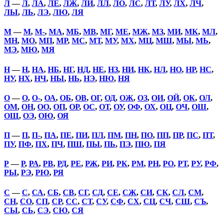
Л
—
Л
,
ЛА
,
ЛЕ
,
ЛЖ
,
ЛИ
,
ЛЛ
,
ЛО
,
ЛС
,
ЛТ
,
ЛУ
,
ЛХ
,
ЛЧ
,
ЛЫ
,
ЛЬ
,
ЛЭ
,
ЛЮ
,
ЛЯ
М
—
М
,
М-
,
МА
,
МБ
,
МВ
,
МГ
,
МЕ
,
МЖ
,
МЗ
,
МИ
,
МК
,
МЛ
,
МН
,
МО
,
МП
,
МР
,
МС
,
МТ
,
МУ
,
МХ
,
МЦ
,
МШ
,
МЫ
,
МЬ
,
МЭ
,
МЮ
,
МЯ
Н
—
Н
,
НА
,
НБ
,
НГ
,
НД
,
НЕ
,
НЗ
,
НИ
,
НК
,
НЛ
,
НО
,
НР
,
НС
,
НУ
,
НХ
,
НЧ
,
НЫ
,
НЬ
,
НЭ
,
НЮ
,
НЯ
О
—
О
,
О-
,
ОА
,
ОБ
,
ОВ
,
ОГ
,
ОД
,
ОЖ
,
ОЗ
,
ОИ
,
ОЙ
,
ОК
,
ОЛ
,
ОМ
,
ОН
,
ОО
,
ОП
,
ОР
,
ОС
,
ОТ
,
ОУ
,
ОФ
,
ОХ
,
ОЦ
,
ОЧ
,
ОШ
,
ОЩ
,
ОЭ
,
ОЮ
,
ОЯ
П
—
П
,
П-
,
ПА
,
ПЕ
,
ПИ
,
ПЛ
,
ПМ
,
ПН
,
ПО
,
ПП
,
ПР
,
ПС
,
ПТ
,
ПУ
,
ПФ
,
ПХ
,
ПЧ
,
ПШ
,
ПЫ
,
ПЬ
,
ПЭ
,
ПЮ
,
ПЯ
Р
—
Р
,
РА
,
РВ
,
РД
,
РЕ
,
РЖ
,
РИ
,
РК
,
РМ
,
РН
,
РО
,
РТ
,
РУ
,
РФ
,
РЫ
,
РЭ
,
РЮ
,
РЯ
С
—
С
,
СА
,
СБ
,
СВ
,
СГ
,
СД
,
СЕ
,
СЖ
,
СИ
,
СК
,
СЛ
,
СМ
,
СН
,
СО
,
СП
,
СР
,
СС
,
СТ
,
СУ
,
СФ
,
СХ
,
СЦ
,
СЧ
,
СШ
,
СЪ
,
СЫ
,
СЬ
,
СЭ
,
СЮ
,
СЯ