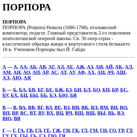
ПОРПОРА
ПОРПОРА
ПОРПОРА (Porpora) Никола (1686-1768), итальянский
композитор, педагог. Главный представитель 2-го поколения
неаполитанской оперной школы. Св. 50 опер-сериа -
классические образцы жанра и виртуозного стиля бельканто
18 в. Учеником Порпоры был Й. Гайдн.
А
—
А
,
АА
,
АБ
,
АВ
,
АГ
,
АД
,
АЕ
,
АЖ
,
АЗ
,
АИ
,
АЙ
,
АК
,
АЛ
,
АМ
,
АН
,
АО
,
АП
,
АР
,
АС
,
АТ
,
АУ
,
АФ
,
АХ
,
АЦ
,
АЧ
,
АШ
,
АЭ
,
АЮ
,
АЯ
Б
—
Б
,
БА
,
БВ
,
БГ
,
БЕ
,
БЖ
,
БЗ
,
БИ
,
БЛ
,
БО
,
БП
,
БР
,
БС
,
БУ
,
БХ
,
БЦ
,
БЫ
,
БЬ
,
БЭ
,
БЮ
,
БЯ
В
—
В
,
ВА
,
ВВ
,
ВГ
,
ВД
,
ВЕ
,
ВЗ
,
ВИ
,
ВК
,
ВЛ
,
ВМ
,
ВН
,
ВО
,
ВП
,
ВР
,
ВС
,
ВТ
,
ВУ
,
ВХ
,
ВЦ
,
ВЧ
,
ВШ
,
ВЩ
,
ВЫ
,
ВЬ
,
ВЭ
,
ВЮ
,
ВЯ
Г
—
Г
,
ГА
,
ГВ
,
ГД
,
ГЕ
,
ГЖ
,
ГИ
,
ГК
,
ГЛ
,
ГМ
,
ГН
,
ГО
,
ГР
,
ГТ
,
ГУ
,
ГХ
,
ГЫ
,
ГЬ
,
ГЭ
,
ГЮ
,
ГЯ