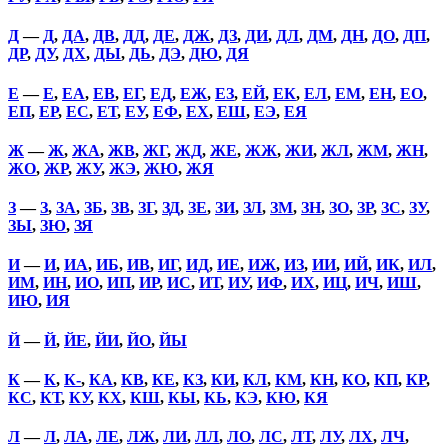
Д
—
Д
,
ДА
,
ДВ
,
ДД
,
ДЕ
,
ДЖ
,
ДЗ
,
ДИ
,
ДЛ
,
ДМ
,
ДН
,
ДО
,
ДП
,
ДР
,
ДУ
,
ДХ
,
ДЫ
,
ДЬ
,
ДЭ
,
ДЮ
,
ДЯ
Е
—
Е
,
ЕА
,
ЕВ
,
ЕГ
,
ЕД
,
ЕЖ
,
ЕЗ
,
ЕЙ
,
ЕК
,
ЕЛ
,
ЕМ
,
ЕН
,
ЕО
,
ЕП
,
ЕР
,
ЕС
,
ЕТ
,
ЕУ
,
ЕФ
,
ЕХ
,
ЕШ
,
ЕЭ
,
ЕЯ
Ж
—
Ж
,
ЖА
,
ЖВ
,
ЖГ
,
ЖД
,
ЖЕ
,
ЖЖ
,
ЖИ
,
ЖЛ
,
ЖМ
,
ЖН
,
ЖО
,
ЖР
,
ЖУ
,
ЖЭ
,
ЖЮ
,
ЖЯ
З
—
З
,
ЗА
,
ЗБ
,
ЗВ
,
ЗГ
,
ЗД
,
ЗЕ
,
ЗИ
,
ЗЛ
,
ЗМ
,
ЗН
,
ЗО
,
ЗР
,
ЗС
,
ЗУ
,
ЗЫ
,
ЗЮ
,
ЗЯ
И
—
И
,
ИА
,
ИБ
,
ИВ
,
ИГ
,
ИД
,
ИЕ
,
ИЖ
,
ИЗ
,
ИИ
,
ИЙ
,
ИК
,
ИЛ
,
ИМ
,
ИН
,
ИО
,
ИП
,
ИР
,
ИС
,
ИТ
,
ИУ
,
ИФ
,
ИХ
,
ИЦ
,
ИЧ
,
ИШ
,
ИЮ
,
ИЯ
Й
—
Й
,
ЙЕ
,
ЙИ
,
ЙО
,
ЙЫ
К
—
К
,
К-
,
КА
,
КВ
,
КЕ
,
КЗ
,
КИ
,
КЛ
,
КМ
,
КН
,
КО
,
КП
,
КР
,
КС
,
КТ
,
КУ
,
КХ
,
КШ
,
КЫ
,
КЬ
,
КЭ
,
КЮ
,
КЯ
Л
—
Л
,
ЛА
,
ЛЕ
,
ЛЖ
,
ЛИ
,
ЛЛ
,
ЛО
,
ЛС
,
ЛТ
,
ЛУ
,
ЛХ
,
ЛЧ
,