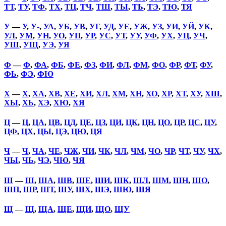
ТТ
,
ТУ
,
ТФ
,
ТХ
,
ТЦ
,
ТЧ
,
ТШ
,
ТЫ
,
ТЬ
,
ТЭ
,
ТЮ
,
ТЯ
У
—
У
,
У-
,
УА
,
УБ
,
УВ
,
УГ
,
УД
,
УЕ
,
УЖ
,
УЗ
,
УИ
,
УЙ
,
УК
,
УЛ
,
УМ
,
УН
,
УО
,
УП
,
УР
,
УС
,
УТ
,
УУ
,
УФ
,
УХ
,
УЦ
,
УЧ
,
УШ
,
УЩ
,
УЭ
,
УЯ
Ф
—
Ф
,
ФА
,
ФБ
,
ФЕ
,
ФЗ
,
ФИ
,
ФЛ
,
ФМ
,
ФО
,
ФР
,
ФТ
,
ФУ
,
ФЬ
,
ФЭ
,
ФЮ
Х
—
Х
,
ХА
,
ХВ
,
ХЕ
,
ХИ
,
ХЛ
,
ХМ
,
ХН
,
ХО
,
ХР
,
ХТ
,
ХУ
,
ХШ
,
ХЫ
,
ХЬ
,
ХЭ
,
ХЮ
,
ХЯ
Ц
—
Ц
,
ЦА
,
ЦВ
,
ЦД
,
ЦЕ
,
ЦЗ
,
ЦИ
,
ЦК
,
ЦН
,
ЦО
,
ЦР
,
ЦС
,
ЦУ
,
ЦФ
,
ЦХ
,
ЦЫ
,
ЦЭ
,
ЦЮ
,
ЦЯ
Ч
—
Ч
,
ЧА
,
ЧЕ
,
ЧЖ
,
ЧИ
,
ЧК
,
ЧЛ
,
ЧМ
,
ЧО
,
ЧР
,
ЧТ
,
ЧУ
,
ЧХ
,
ЧЫ
,
ЧЬ
,
ЧЭ
,
ЧЮ
,
ЧЯ
Ш
—
Ш
,
ША
,
ШВ
,
ШЕ
,
ШИ
,
ШК
,
ШЛ
,
ШМ
,
ШН
,
ШО
,
ШП
,
ШР
,
ШТ
,
ШУ
,
ШХ
,
ШЭ
,
ШЮ
,
ШЯ
Щ
—
Щ
,
ЩА
,
ЩЕ
,
ЩИ
,
ЩО
,
ЩУ