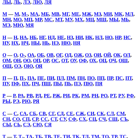
ЛЫ
,
ЛЬ
,
ЛЭ
,
ЛЮ
,
ЛЯ
М
—
М
,
М-
,
МА
,
МБ
,
МВ
,
МГ
,
МЕ
,
МЖ
,
МЗ
,
МИ
,
МК
,
МЛ
,
МН
,
МО
,
МП
,
МР
,
МС
,
МТ
,
МУ
,
МХ
,
МЦ
,
МШ
,
МЫ
,
МЬ
,
МЭ
,
МЮ
,
МЯ
Н
—
Н
,
НА
,
НБ
,
НГ
,
НД
,
НЕ
,
НЗ
,
НИ
,
НК
,
НЛ
,
НО
,
НР
,
НС
,
НУ
,
НХ
,
НЧ
,
НЫ
,
НЬ
,
НЭ
,
НЮ
,
НЯ
О
—
О
,
О-
,
ОА
,
ОБ
,
ОВ
,
ОГ
,
ОД
,
ОЖ
,
ОЗ
,
ОИ
,
ОЙ
,
ОК
,
ОЛ
,
ОМ
,
ОН
,
ОО
,
ОП
,
ОР
,
ОС
,
ОТ
,
ОУ
,
ОФ
,
ОХ
,
ОЦ
,
ОЧ
,
ОШ
,
ОЩ
,
ОЭ
,
ОЮ
,
ОЯ
П
—
П
,
П-
,
ПА
,
ПЕ
,
ПИ
,
ПЛ
,
ПМ
,
ПН
,
ПО
,
ПП
,
ПР
,
ПС
,
ПТ
,
ПУ
,
ПФ
,
ПХ
,
ПЧ
,
ПШ
,
ПЫ
,
ПЬ
,
ПЭ
,
ПЮ
,
ПЯ
Р
—
Р
,
РА
,
РВ
,
РД
,
РЕ
,
РЖ
,
РИ
,
РК
,
РМ
,
РН
,
РО
,
РТ
,
РУ
,
РФ
,
РЫ
,
РЭ
,
РЮ
,
РЯ
С
—
С
,
СА
,
СБ
,
СВ
,
СГ
,
СД
,
СЕ
,
СЖ
,
СИ
,
СК
,
СЛ
,
СМ
,
СН
,
СО
,
СП
,
СР
,
СС
,
СТ
,
СУ
,
СФ
,
СХ
,
СЦ
,
СЧ
,
СШ
,
СЪ
,
СЫ
,
СЬ
,
СЭ
,
СЮ
,
СЯ
Т
—
Т
,
Т-
,
ТА
,
ТБ
,
ТВ
,
ТЕ
,
ТИ
,
ТК
,
ТЛ
,
ТМ
,
ТО
,
ТР
,
ТС
,