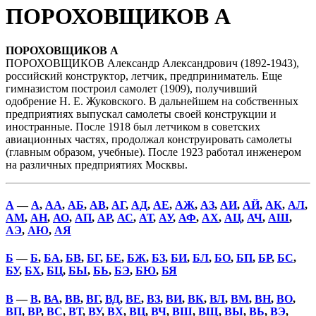
ПОРОХОВЩИКОВ А
ПОРОХОВЩИКОВ А
ПОРОХОВЩИКОВ Александр Александрович (1892-1943),
российский конструктор, летчик, предприниматель. Еще
гимназистом построил самолет (1909), получивший
одобрение Н. Е. Жуковского. В дальнейшем на собственных
предприятиях выпускал самолеты своей конструкции и
иностранные. После 1918 был летчиком в советских
авиационных частях, продолжал конструировать самолеты
(главным образом, учебные). После 1923 работал инженером
на различных предприятиях Москвы.
А
—
А
,
АА
,
АБ
,
АВ
,
АГ
,
АД
,
АЕ
,
АЖ
,
АЗ
,
АИ
,
АЙ
,
АК
,
АЛ
,
АМ
,
АН
,
АО
,
АП
,
АР
,
АС
,
АТ
,
АУ
,
АФ
,
АХ
,
АЦ
,
АЧ
,
АШ
,
АЭ
,
АЮ
,
АЯ
Б
—
Б
,
БА
,
БВ
,
БГ
,
БЕ
,
БЖ
,
БЗ
,
БИ
,
БЛ
,
БО
,
БП
,
БР
,
БС
,
БУ
,
БХ
,
БЦ
,
БЫ
,
БЬ
,
БЭ
,
БЮ
,
БЯ
В
—
В
,
ВА
,
ВВ
,
ВГ
,
ВД
,
ВЕ
,
ВЗ
,
ВИ
,
ВК
,
ВЛ
,
ВМ
,
ВН
,
ВО
,
ВП
,
ВР
,
ВС
,
ВТ
,
ВУ
,
ВХ
,
ВЦ
,
ВЧ
,
ВШ
,
ВЩ
,
ВЫ
,
ВЬ
,
ВЭ
,