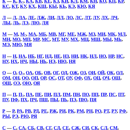
К
—
К
,
К-
,
КА
,
КВ
,
КЕ
,
КЗ
,
КИ
,
КЛ
,
КМ
,
КН
,
КО
,
КП
,
КР
,
КС
,
КТ
,
КУ
,
КХ
,
КШ
,
КЫ
,
КЬ
,
КЭ
,
КЮ
,
КЯ
Л
—
Л
,
ЛА
,
ЛЕ
,
ЛЖ
,
ЛИ
,
ЛЛ
,
ЛО
,
ЛС
,
ЛТ
,
ЛУ
,
ЛХ
,
ЛЧ
,
ЛЫ
,
ЛЬ
,
ЛЭ
,
ЛЮ
,
ЛЯ
М
—
М
,
М-
,
МА
,
МБ
,
МВ
,
МГ
,
МЕ
,
МЖ
,
МЗ
,
МИ
,
МК
,
МЛ
,
МН
,
МО
,
МП
,
МР
,
МС
,
МТ
,
МУ
,
МХ
,
МЦ
,
МШ
,
МЫ
,
МЬ
,
МЭ
,
МЮ
,
МЯ
Н
—
Н
,
НА
,
НБ
,
НГ
,
НД
,
НЕ
,
НЗ
,
НИ
,
НК
,
НЛ
,
НО
,
НР
,
НС
,
НУ
,
НХ
,
НЧ
,
НЫ
,
НЬ
,
НЭ
,
НЮ
,
НЯ
О
—
О
,
О-
,
ОА
,
ОБ
,
ОВ
,
ОГ
,
ОД
,
ОЖ
,
ОЗ
,
ОИ
,
ОЙ
,
ОК
,
ОЛ
,
ОМ
,
ОН
,
ОО
,
ОП
,
ОР
,
ОС
,
ОТ
,
ОУ
,
ОФ
,
ОХ
,
ОЦ
,
ОЧ
,
ОШ
,
ОЩ
,
ОЭ
,
ОЮ
,
ОЯ
П
—
П
,
П-
,
ПА
,
ПЕ
,
ПИ
,
ПЛ
,
ПМ
,
ПН
,
ПО
,
ПП
,
ПР
,
ПС
,
ПТ
,
ПУ
,
ПФ
,
ПХ
,
ПЧ
,
ПШ
,
ПЫ
,
ПЬ
,
ПЭ
,
ПЮ
,
ПЯ
Р
—
Р
,
РА
,
РВ
,
РД
,
РЕ
,
РЖ
,
РИ
,
РК
,
РМ
,
РН
,
РО
,
РТ
,
РУ
,
РФ
,
РЫ
,
РЭ
,
РЮ
,
РЯ
С
—
С
,
СА
,
СБ
,
СВ
,
СГ
,
СД
,
СЕ
,
СЖ
,
СИ
,
СК
,
СЛ
,
СМ
,