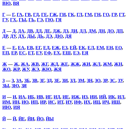
ВЮ
,
ВЯ
Г
—
Г
,
ГА
,
ГВ
,
ГД
,
ГЕ
,
ГЖ
,
ГИ
,
ГК
,
ГЛ
,
ГМ
,
ГН
,
ГО
,
ГР
,
ГТ
,
ГУ
,
ГХ
,
ГЫ
,
ГЬ
,
ГЭ
,
ГЮ
,
ГЯ
Д
—
Д
,
ДА
,
ДВ
,
ДД
,
ДЕ
,
ДЖ
,
ДЗ
,
ДИ
,
ДЛ
,
ДМ
,
ДН
,
ДО
,
ДП
,
ДР
,
ДУ
,
ДХ
,
ДЫ
,
ДЬ
,
ДЭ
,
ДЮ
,
ДЯ
Е
—
Е
,
ЕА
,
ЕВ
,
ЕГ
,
ЕД
,
ЕЖ
,
ЕЗ
,
ЕЙ
,
ЕК
,
ЕЛ
,
ЕМ
,
ЕН
,
ЕО
,
ЕП
,
ЕР
,
ЕС
,
ЕТ
,
ЕУ
,
ЕФ
,
ЕХ
,
ЕШ
,
ЕЭ
,
ЕЯ
Ж
—
Ж
,
ЖА
,
ЖВ
,
ЖГ
,
ЖД
,
ЖЕ
,
ЖЖ
,
ЖИ
,
ЖЛ
,
ЖМ
,
ЖН
,
ЖО
,
ЖР
,
ЖУ
,
ЖЭ
,
ЖЮ
,
ЖЯ
З
—
З
,
ЗА
,
ЗБ
,
ЗВ
,
ЗГ
,
ЗД
,
ЗЕ
,
ЗИ
,
ЗЛ
,
ЗМ
,
ЗН
,
ЗО
,
ЗР
,
ЗС
,
ЗУ
,
ЗЫ
,
ЗЮ
,
ЗЯ
И
—
И
,
ИА
,
ИБ
,
ИВ
,
ИГ
,
ИД
,
ИЕ
,
ИЖ
,
ИЗ
,
ИИ
,
ИЙ
,
ИК
,
ИЛ
,
ИМ
,
ИН
,
ИО
,
ИП
,
ИР
,
ИС
,
ИТ
,
ИУ
,
ИФ
,
ИХ
,
ИЦ
,
ИЧ
,
ИШ
,
ИЮ
,
ИЯ
Й
—
Й
,
ЙЕ
,
ЙИ
,
ЙО
,
ЙЫ