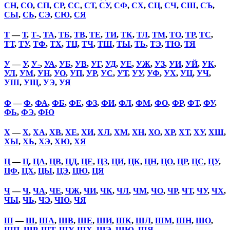
СН
,
СО
,
СП
,
СР
,
СС
,
СТ
,
СУ
,
СФ
,
СХ
,
СЦ
,
СЧ
,
СШ
,
СЪ
,
СЫ
,
СЬ
,
СЭ
,
СЮ
,
СЯ
Т
—
Т
,
Т-
,
ТА
,
ТБ
,
ТВ
,
ТЕ
,
ТИ
,
ТК
,
ТЛ
,
ТМ
,
ТО
,
ТР
,
ТС
,
ТТ
,
ТУ
,
ТФ
,
ТХ
,
ТЦ
,
ТЧ
,
ТШ
,
ТЫ
,
ТЬ
,
ТЭ
,
ТЮ
,
ТЯ
У
—
У
,
У-
,
УА
,
УБ
,
УВ
,
УГ
,
УД
,
УЕ
,
УЖ
,
УЗ
,
УИ
,
УЙ
,
УК
,
УЛ
,
УМ
,
УН
,
УО
,
УП
,
УР
,
УС
,
УТ
,
УУ
,
УФ
,
УХ
,
УЦ
,
УЧ
,
УШ
,
УЩ
,
УЭ
,
УЯ
Ф
—
Ф
,
ФА
,
ФБ
,
ФЕ
,
ФЗ
,
ФИ
,
ФЛ
,
ФМ
,
ФО
,
ФР
,
ФТ
,
ФУ
,
ФЬ
,
ФЭ
,
ФЮ
Х
—
Х
,
ХА
,
ХВ
,
ХЕ
,
ХИ
,
ХЛ
,
ХМ
,
ХН
,
ХО
,
ХР
,
ХТ
,
ХУ
,
ХШ
,
ХЫ
,
ХЬ
,
ХЭ
,
ХЮ
,
ХЯ
Ц
—
Ц
,
ЦА
,
ЦВ
,
ЦД
,
ЦЕ
,
ЦЗ
,
ЦИ
,
ЦК
,
ЦН
,
ЦО
,
ЦР
,
ЦС
,
ЦУ
,
ЦФ
,
ЦХ
,
ЦЫ
,
ЦЭ
,
ЦЮ
,
ЦЯ
Ч
—
Ч
,
ЧА
,
ЧЕ
,
ЧЖ
,
ЧИ
,
ЧК
,
ЧЛ
,
ЧМ
,
ЧО
,
ЧР
,
ЧТ
,
ЧУ
,
ЧХ
,
ЧЫ
,
ЧЬ
,
ЧЭ
,
ЧЮ
,
ЧЯ
Ш
—
Ш
,
ША
,
ШВ
,
ШЕ
,
ШИ
,
ШК
,
ШЛ
,
ШМ
,
ШН
,
ШО
,
ШП
,
ШР
,
ШТ
,
ШУ
,
ШХ
,
ШЭ
,
ШЮ
,
ШЯ