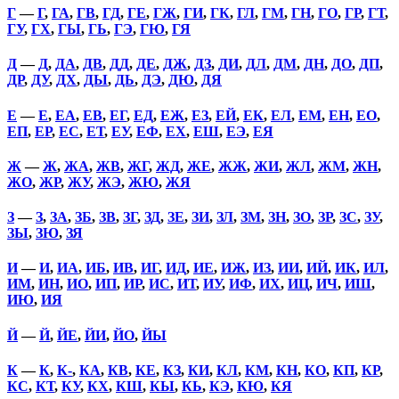
Г
—
Г
,
ГА
,
ГВ
,
ГД
,
ГЕ
,
ГЖ
,
ГИ
,
ГК
,
ГЛ
,
ГМ
,
ГН
,
ГО
,
ГР
,
ГТ
,
ГУ
,
ГХ
,
ГЫ
,
ГЬ
,
ГЭ
,
ГЮ
,
ГЯ
Д
—
Д
,
ДА
,
ДВ
,
ДД
,
ДЕ
,
ДЖ
,
ДЗ
,
ДИ
,
ДЛ
,
ДМ
,
ДН
,
ДО
,
ДП
,
ДР
,
ДУ
,
ДХ
,
ДЫ
,
ДЬ
,
ДЭ
,
ДЮ
,
ДЯ
Е
—
Е
,
ЕА
,
ЕВ
,
ЕГ
,
ЕД
,
ЕЖ
,
ЕЗ
,
ЕЙ
,
ЕК
,
ЕЛ
,
ЕМ
,
ЕН
,
ЕО
,
ЕП
,
ЕР
,
ЕС
,
ЕТ
,
ЕУ
,
ЕФ
,
ЕХ
,
ЕШ
,
ЕЭ
,
ЕЯ
Ж
—
Ж
,
ЖА
,
ЖВ
,
ЖГ
,
ЖД
,
ЖЕ
,
ЖЖ
,
ЖИ
,
ЖЛ
,
ЖМ
,
ЖН
,
ЖО
,
ЖР
,
ЖУ
,
ЖЭ
,
ЖЮ
,
ЖЯ
З
—
З
,
ЗА
,
ЗБ
,
ЗВ
,
ЗГ
,
ЗД
,
ЗЕ
,
ЗИ
,
ЗЛ
,
ЗМ
,
ЗН
,
ЗО
,
ЗР
,
ЗС
,
ЗУ
,
ЗЫ
,
ЗЮ
,
ЗЯ
И
—
И
,
ИА
,
ИБ
,
ИВ
,
ИГ
,
ИД
,
ИЕ
,
ИЖ
,
ИЗ
,
ИИ
,
ИЙ
,
ИК
,
ИЛ
,
ИМ
,
ИН
,
ИО
,
ИП
,
ИР
,
ИС
,
ИТ
,
ИУ
,
ИФ
,
ИХ
,
ИЦ
,
ИЧ
,
ИШ
,
ИЮ
,
ИЯ
Й
—
Й
,
ЙЕ
,
ЙИ
,
ЙО
,
ЙЫ
К
—
К
,
К-
,
КА
,
КВ
,
КЕ
,
КЗ
,
КИ
,
КЛ
,
КМ
,
КН
,
КО
,
КП
,
КР
,
КС
,
КТ
,
КУ
,
КХ
,
КШ
,
КЫ
,
КЬ
,
КЭ
,
КЮ
,
КЯ