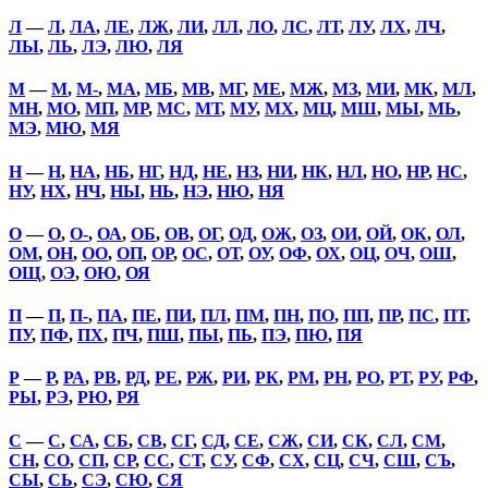
Л
—
Л
,
ЛА
,
ЛЕ
,
ЛЖ
,
ЛИ
,
ЛЛ
,
ЛО
,
ЛС
,
ЛТ
,
ЛУ
,
ЛХ
,
ЛЧ
,
ЛЫ
,
ЛЬ
,
ЛЭ
,
ЛЮ
,
ЛЯ
М
—
М
,
М-
,
МА
,
МБ
,
МВ
,
МГ
,
МЕ
,
МЖ
,
МЗ
,
МИ
,
МК
,
МЛ
,
МН
,
МО
,
МП
,
МР
,
МС
,
МТ
,
МУ
,
МХ
,
МЦ
,
МШ
,
МЫ
,
МЬ
,
МЭ
,
МЮ
,
МЯ
Н
—
Н
,
НА
,
НБ
,
НГ
,
НД
,
НЕ
,
НЗ
,
НИ
,
НК
,
НЛ
,
НО
,
НР
,
НС
,
НУ
,
НХ
,
НЧ
,
НЫ
,
НЬ
,
НЭ
,
НЮ
,
НЯ
О
—
О
,
О-
,
ОА
,
ОБ
,
ОВ
,
ОГ
,
ОД
,
ОЖ
,
ОЗ
,
ОИ
,
ОЙ
,
ОК
,
ОЛ
,
ОМ
,
ОН
,
ОО
,
ОП
,
ОР
,
ОС
,
ОТ
,
ОУ
,
ОФ
,
ОХ
,
ОЦ
,
ОЧ
,
ОШ
,
ОЩ
,
ОЭ
,
ОЮ
,
ОЯ
П
—
П
,
П-
,
ПА
,
ПЕ
,
ПИ
,
ПЛ
,
ПМ
,
ПН
,
ПО
,
ПП
,
ПР
,
ПС
,
ПТ
,
ПУ
,
ПФ
,
ПХ
,
ПЧ
,
ПШ
,
ПЫ
,
ПЬ
,
ПЭ
,
ПЮ
,
ПЯ
Р
—
Р
,
РА
,
РВ
,
РД
,
РЕ
,
РЖ
,
РИ
,
РК
,
РМ
,
РН
,
РО
,
РТ
,
РУ
,
РФ
,
РЫ
,
РЭ
,
РЮ
,
РЯ
С
—
С
,
СА
,
СБ
,
СВ
,
СГ
,
СД
,
СЕ
,
СЖ
,
СИ
,
СК
,
СЛ
,
СМ
,
СН
,
СО
,
СП
,
СР
,
СС
,
СТ
,
СУ
,
СФ
,
СХ
,
СЦ
,
СЧ
,
СШ
,
СЪ
,
СЫ
,
СЬ
,
СЭ
,
СЮ
,
СЯ