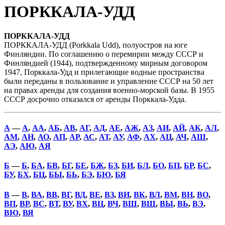
ПОРККАЛА-УДД
ПОРККАЛА-УДД
ПОРККАЛА-УДД (Porkkala Udd), полуостров на юге
Финляндии. По соглашению о перемирии между СССР и
Финляндией (1944), подтвержденному мирным договором
1947, Порккала-Удд и прилегающие водные пространства
были переданы в пользование и управление СССР на 50 лет
на правах аренды для создания военно-морской базы. В 1955
СССР досрочно отказался от аренды Порккала-Удда.
А
—
А
,
АА
,
АБ
,
АВ
,
АГ
,
АД
,
АЕ
,
АЖ
,
АЗ
,
АИ
,
АЙ
,
АК
,
АЛ
,
АМ
,
АН
,
АО
,
АП
,
АР
,
АС
,
АТ
,
АУ
,
АФ
,
АХ
,
АЦ
,
АЧ
,
АШ
,
АЭ
,
АЮ
,
АЯ
Б
—
Б
,
БА
,
БВ
,
БГ
,
БЕ
,
БЖ
,
БЗ
,
БИ
,
БЛ
,
БО
,
БП
,
БР
,
БС
,
БУ
,
БХ
,
БЦ
,
БЫ
,
БЬ
,
БЭ
,
БЮ
,
БЯ
В
—
В
,
ВА
,
ВВ
,
ВГ
,
ВД
,
ВЕ
,
ВЗ
,
ВИ
,
ВК
,
ВЛ
,
ВМ
,
ВН
,
ВО
,
ВП
,
ВР
,
ВС
,
ВТ
,
ВУ
,
ВХ
,
ВЦ
,
ВЧ
,
ВШ
,
ВЩ
,
ВЫ
,
ВЬ
,
ВЭ
,
ВЮ
,
ВЯ