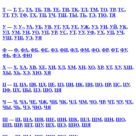
Т
—
Т
,
Т-
,
ТА
,
ТБ
,
ТВ
,
ТЕ
,
ТИ
,
ТК
,
ТЛ
,
ТМ
,
ТО
,
ТР
,
ТС
,
ТТ
,
ТУ
,
ТФ
,
ТХ
,
ТЦ
,
ТЧ
,
ТШ
,
ТЫ
,
ТЬ
,
ТЭ
,
ТЮ
,
ТЯ
У
—
У
,
У-
,
УА
,
УБ
,
УВ
,
УГ
,
УД
,
УЕ
,
УЖ
,
УЗ
,
УИ
,
УЙ
,
УК
,
УЛ
,
УМ
,
УН
,
УО
,
УП
,
УР
,
УС
,
УТ
,
УУ
,
УФ
,
УХ
,
УЦ
,
УЧ
,
УШ
,
УЩ
,
УЭ
,
УЯ
Ф
—
Ф
,
ФА
,
ФБ
,
ФЕ
,
ФЗ
,
ФИ
,
ФЛ
,
ФМ
,
ФО
,
ФР
,
ФТ
,
ФУ
,
ФЬ
,
ФЭ
,
ФЮ
Х
—
Х
,
ХА
,
ХВ
,
ХЕ
,
ХИ
,
ХЛ
,
ХМ
,
ХН
,
ХО
,
ХР
,
ХТ
,
ХУ
,
ХШ
,
ХЫ
,
ХЬ
,
ХЭ
,
ХЮ
,
ХЯ
Ц
—
Ц
,
ЦА
,
ЦВ
,
ЦД
,
ЦЕ
,
ЦЗ
,
ЦИ
,
ЦК
,
ЦН
,
ЦО
,
ЦР
,
ЦС
,
ЦУ
,
ЦФ
,
ЦХ
,
ЦЫ
,
ЦЭ
,
ЦЮ
,
ЦЯ
Ч
—
Ч
,
ЧА
,
ЧЕ
,
ЧЖ
,
ЧИ
,
ЧК
,
ЧЛ
,
ЧМ
,
ЧО
,
ЧР
,
ЧТ
,
ЧУ
,
ЧХ
,
ЧЫ
,
ЧЬ
,
ЧЭ
,
ЧЮ
,
ЧЯ
Ш
—
Ш
,
ША
,
ШВ
,
ШЕ
,
ШИ
,
ШК
,
ШЛ
,
ШМ
,
ШН
,
ШО
,
ШП
,
ШР
,
ШТ
,
ШУ
,
ШХ
,
ШЭ
,
ШЮ
,
ШЯ