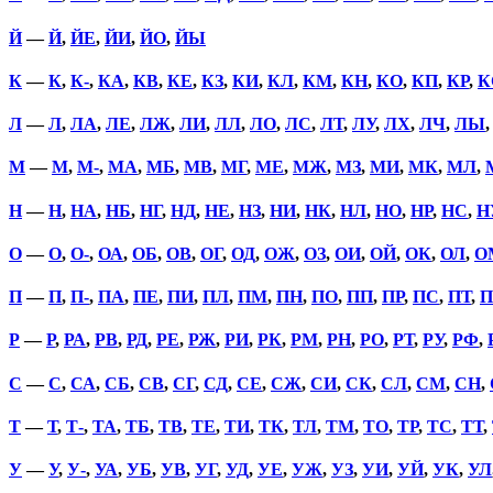
Й
—
Й
,
ЙЕ
,
ЙИ
,
ЙО
,
ЙЫ
К
—
К
,
К-
,
КА
,
КВ
,
КЕ
,
КЗ
,
КИ
,
КЛ
,
КМ
,
КН
,
КО
,
КП
,
КР
,
К
Л
—
Л
,
ЛА
,
ЛЕ
,
ЛЖ
,
ЛИ
,
ЛЛ
,
ЛО
,
ЛС
,
ЛТ
,
ЛУ
,
ЛХ
,
ЛЧ
,
ЛЫ
М
—
М
,
М-
,
МА
,
МБ
,
МВ
,
МГ
,
МЕ
,
МЖ
,
МЗ
,
МИ
,
МК
,
МЛ
,
Н
—
Н
,
НА
,
НБ
,
НГ
,
НД
,
НЕ
,
НЗ
,
НИ
,
НК
,
НЛ
,
НО
,
НР
,
НС
,
Н
О
—
О
,
О-
,
ОА
,
ОБ
,
ОВ
,
ОГ
,
ОД
,
ОЖ
,
ОЗ
,
ОИ
,
ОЙ
,
ОК
,
ОЛ
,
О
П
—
П
,
П-
,
ПА
,
ПЕ
,
ПИ
,
ПЛ
,
ПМ
,
ПН
,
ПО
,
ПП
,
ПР
,
ПС
,
ПТ
,
П
Р
—
Р
,
РА
,
РВ
,
РД
,
РЕ
,
РЖ
,
РИ
,
РК
,
РМ
,
РН
,
РО
,
РТ
,
РУ
,
РФ
,
С
—
С
,
СА
,
СБ
,
СВ
,
СГ
,
СД
,
СЕ
,
СЖ
,
СИ
,
СК
,
СЛ
,
СМ
,
СН
,
Т
—
Т
,
Т-
,
ТА
,
ТБ
,
ТВ
,
ТЕ
,
ТИ
,
ТК
,
ТЛ
,
ТМ
,
ТО
,
ТР
,
ТС
,
ТТ
,
У
—
У
,
У-
,
УА
,
УБ
,
УВ
,
УГ
,
УД
,
УЕ
,
УЖ
,
УЗ
,
УИ
,
УЙ
,
УК
,
УЛ