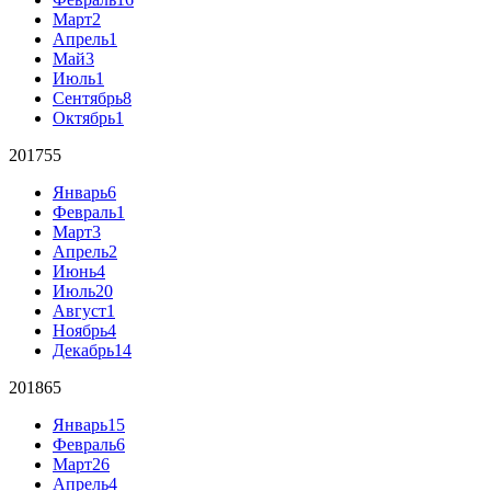
Март
2
Апрель
1
Май
3
Июль
1
Сентябрь
8
Октябрь
1
2017
55
Январь
6
Февраль
1
Март
3
Апрель
2
Июнь
4
Июль
20
Август
1
Ноябрь
4
Декабрь
14
2018
65
Январь
15
Февраль
6
Март
26
Апрель
4