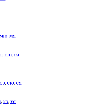
МЮ
,
МЯ
Э
,
ОЮ
,
ОЯ
СЭ
,
СЮ
,
СЯ
Щ
,
УЭ
,
УЯ