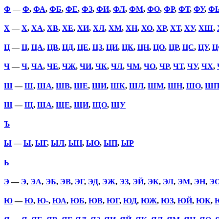
Ф
—
Ф
,
ФА
,
ФБ
,
ФЕ
,
ФЗ
,
ФИ
,
ФЛ
,
ФМ
,
ФО
,
ФР
,
ФТ
,
ФУ
,
Ф
Х
—
Х
,
ХА
,
ХВ
,
ХЕ
,
ХИ
,
ХЛ
,
ХМ
,
ХН
,
ХО
,
ХР
,
ХТ
,
ХУ
,
ХШ
,
Ц
—
Ц
,
ЦА
,
ЦВ
,
ЦД
,
ЦЕ
,
ЦЗ
,
ЦИ
,
ЦК
,
ЦН
,
ЦО
,
ЦР
,
ЦС
,
ЦУ
,
Ц
Ч
—
Ч
,
ЧА
,
ЧЕ
,
ЧЖ
,
ЧИ
,
ЧК
,
ЧЛ
,
ЧМ
,
ЧО
,
ЧР
,
ЧТ
,
ЧУ
,
ЧХ
,
Ш
—
Ш
,
ША
,
ШВ
,
ШЕ
,
ШИ
,
ШК
,
ШЛ
,
ШМ
,
ШН
,
ШО
,
Ш
Щ
—
Щ
,
ЩА
,
ЩЕ
,
ЩИ
,
ЩО
,
ЩУ
Ъ
Ы
—
Ы
,
ЫГ
,
ЫЛ
,
ЫН
,
ЫО
,
ЫП
,
ЫР
Ь
Э
—
Э
,
ЭА
,
ЭБ
,
ЭВ
,
ЭГ
,
ЭД
,
ЭЖ
,
ЭЗ
,
ЭЙ
,
ЭК
,
ЭЛ
,
ЭМ
,
ЭН
,
Э
Ю
—
Ю
,
Ю-
,
ЮА
,
ЮБ
,
ЮВ
,
ЮГ
,
ЮД
,
ЮЖ
,
ЮЗ
,
ЮЙ
,
ЮК
,