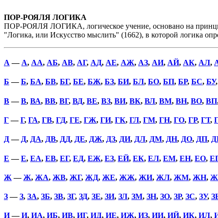
ПОР-РОЯЛЯ ЛОГИКА
ПОР-РОЯЛЯ ЛОГИКА, логическое учение, основано на принцип
"Логика, или Искусство мыслить" (1662), в которой логика оп
А
—
А
,
АА
,
АБ
,
АВ
,
АГ
,
АД
,
АЕ
,
АЖ
,
АЗ
,
АИ
,
АЙ
,
АК
,
АЛ
,
Б
—
Б
,
БА
,
БВ
,
БГ
,
БЕ
,
БЖ
,
БЗ
,
БИ
,
БЛ
,
БО
,
БП
,
БР
,
БС
,
БУ
В
—
В
,
ВА
,
ВВ
,
ВГ
,
ВД
,
ВЕ
,
ВЗ
,
ВИ
,
ВК
,
ВЛ
,
ВМ
,
ВН
,
ВО
,
ВП
Г
—
Г
,
ГА
,
ГВ
,
ГД
,
ГЕ
,
ГЖ
,
ГИ
,
ГК
,
ГЛ
,
ГМ
,
ГН
,
ГО
,
ГР
,
ГТ
,
Д
—
Д
,
ДА
,
ДВ
,
ДД
,
ДЕ
,
ДЖ
,
ДЗ
,
ДИ
,
ДЛ
,
ДМ
,
ДН
,
ДО
,
ДП
,
Д
Е
—
Е
,
ЕА
,
ЕВ
,
ЕГ
,
ЕД
,
ЕЖ
,
ЕЗ
,
ЕЙ
,
ЕК
,
ЕЛ
,
ЕМ
,
ЕН
,
ЕО
,
Е
Ж
—
Ж
,
ЖА
,
ЖВ
,
ЖГ
,
ЖД
,
ЖЕ
,
ЖЖ
,
ЖИ
,
ЖЛ
,
ЖМ
,
ЖН
,
Ж
З
—
З
,
ЗА
,
ЗБ
,
ЗВ
,
ЗГ
,
ЗД
,
ЗЕ
,
ЗИ
,
ЗЛ
,
ЗМ
,
ЗН
,
ЗО
,
ЗР
,
ЗС
,
ЗУ
,
З
И
—
И
,
ИА
,
ИБ
,
ИВ
,
ИГ
,
ИД
,
ИЕ
,
ИЖ
,
ИЗ
,
ИИ
,
ИЙ
,
ИК
,
ИЛ
,