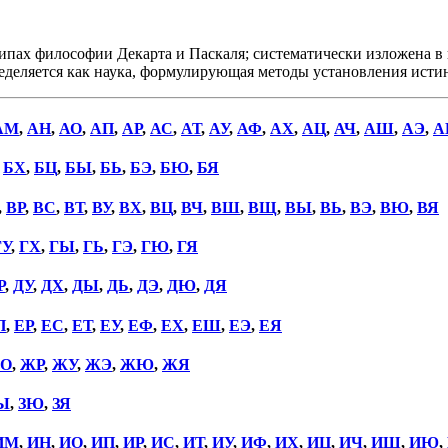
ах философии Декарта и Паскаля; систематически изложена в 
ределяется как наука, формулирующая методы установления истин
АМ
,
АН
,
АО
,
АП
,
АР
,
АС
,
АТ
,
АУ
,
АФ
,
АХ
,
АЦ
,
АЧ
,
АШ
,
АЭ
,
А
,
БХ
,
БЦ
,
БЫ
,
БЬ
,
БЭ
,
БЮ
,
БЯ
,
ВР
,
ВС
,
ВТ
,
ВУ
,
ВХ
,
ВЦ
,
ВЧ
,
ВШ
,
ВЩ
,
ВЫ
,
ВЬ
,
ВЭ
,
ВЮ
,
ВЯ
ГУ
,
ГХ
,
ГЫ
,
ГЬ
,
ГЭ
,
ГЮ
,
ГЯ
Р
,
ДУ
,
ДХ
,
ДЫ
,
ДЬ
,
ДЭ
,
ДЮ
,
ДЯ
П
,
ЕР
,
ЕС
,
ЕТ
,
ЕУ
,
ЕФ
,
ЕХ
,
ЕШ
,
ЕЭ
,
ЕЯ
О
,
ЖР
,
ЖУ
,
ЖЭ
,
ЖЮ
,
ЖЯ
Ы
,
ЗЮ
,
ЗЯ
ИМ
,
ИН
,
ИО
,
ИП
,
ИР
,
ИС
,
ИТ
,
ИУ
,
ИФ
,
ИХ
,
ИЦ
,
ИЧ
,
ИШ
,
ИЮ
,