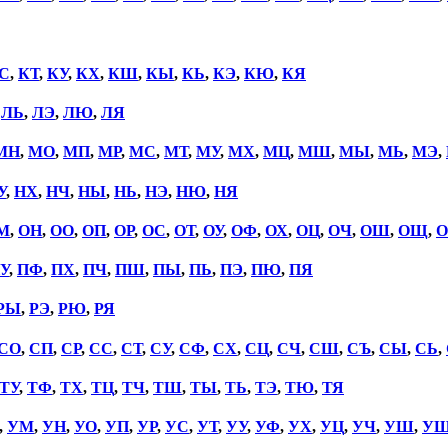
С
,
КТ
,
КУ
,
КХ
,
КШ
,
КЫ
,
КЬ
,
КЭ
,
КЮ
,
КЯ
,
ЛЬ
,
ЛЭ
,
ЛЮ
,
ЛЯ
МН
,
МО
,
МП
,
МР
,
МС
,
МТ
,
МУ
,
МХ
,
МЦ
,
МШ
,
МЫ
,
МЬ
,
МЭ
,
У
,
НХ
,
НЧ
,
НЫ
,
НЬ
,
НЭ
,
НЮ
,
НЯ
М
,
ОН
,
ОО
,
ОП
,
ОР
,
ОС
,
ОТ
,
ОУ
,
ОФ
,
ОХ
,
ОЦ
,
ОЧ
,
ОШ
,
ОЩ
,
О
У
,
ПФ
,
ПХ
,
ПЧ
,
ПШ
,
ПЫ
,
ПЬ
,
ПЭ
,
ПЮ
,
ПЯ
РЫ
,
РЭ
,
РЮ
,
РЯ
СО
,
СП
,
СР
,
СС
,
СТ
,
СУ
,
СФ
,
СХ
,
СЦ
,
СЧ
,
СШ
,
СЪ
,
СЫ
,
СЬ
,
ТУ
,
ТФ
,
ТХ
,
ТЦ
,
ТЧ
,
ТШ
,
ТЫ
,
ТЬ
,
ТЭ
,
ТЮ
,
ТЯ
,
УМ
,
УН
,
УО
,
УП
,
УР
,
УС
,
УТ
,
УУ
,
УФ
,
УХ
,
УЦ
,
УЧ
,
УШ
,
У