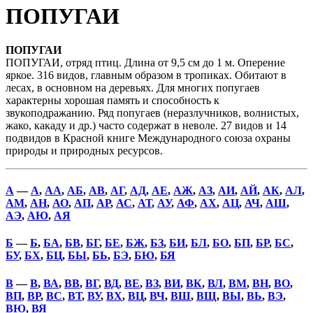
ПОПУГАИ
ПОПУГАИ
ПОПУГАИ, отряд птиц. Длина от 9,5 см до 1 м. Оперение
яркое. 316 видов, главным образом в тропиках. Обитают в
лесах, в основном на деревьях. Для многих попугаев
характерны хорошая память и способность к
звукоподражанию. Ряд попугаев (неразлучников, волнистых,
жако, какаду и др.) часто содержат в неволе. 27 видов и 14
подвидов в Красной книге Международного союза охраны
природы и природных ресурсов.
А
—
А
,
АА
,
АБ
,
АВ
,
АГ
,
АД
,
АЕ
,
АЖ
,
АЗ
,
АИ
,
АЙ
,
АК
,
АЛ
,
АМ
,
АН
,
АО
,
АП
,
АР
,
АС
,
АТ
,
АУ
,
АФ
,
АХ
,
АЦ
,
АЧ
,
АШ
,
АЭ
,
АЮ
,
АЯ
Б
—
Б
,
БА
,
БВ
,
БГ
,
БЕ
,
БЖ
,
БЗ
,
БИ
,
БЛ
,
БО
,
БП
,
БР
,
БС
,
БУ
,
БХ
,
БЦ
,
БЫ
,
БЬ
,
БЭ
,
БЮ
,
БЯ
В
—
В
,
ВА
,
ВВ
,
ВГ
,
ВД
,
ВЕ
,
ВЗ
,
ВИ
,
ВК
,
ВЛ
,
ВМ
,
ВН
,
ВО
,
ВП
,
ВР
,
ВС
,
ВТ
,
ВУ
,
ВХ
,
ВЦ
,
ВЧ
,
ВШ
,
ВЩ
,
ВЫ
,
ВЬ
,
ВЭ
,
ВЮ
,
ВЯ