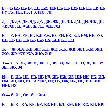
Г
—
Г
,
ГА
,
ГВ
,
ГД
,
ГЕ
,
ГЖ
,
ГИ
,
ГК
,
ГЛ
,
ГМ
,
ГН
,
ГО
,
ГР
,
ГТ
,
ГУ
,
ГХ
,
ГЫ
,
ГЬ
,
ГЭ
,
ГЮ
,
ГЯ
Д
—
Д
,
ДА
,
ДВ
,
ДД
,
ДЕ
,
ДЖ
,
ДЗ
,
ДИ
,
ДЛ
,
ДМ
,
ДН
,
ДО
,
ДП
,
ДР
,
ДУ
,
ДХ
,
ДЫ
,
ДЬ
,
ДЭ
,
ДЮ
,
ДЯ
Е
—
Е
,
ЕА
,
ЕВ
,
ЕГ
,
ЕД
,
ЕЖ
,
ЕЗ
,
ЕЙ
,
ЕК
,
ЕЛ
,
ЕМ
,
ЕН
,
ЕО
,
ЕП
,
ЕР
,
ЕС
,
ЕТ
,
ЕУ
,
ЕФ
,
ЕХ
,
ЕШ
,
ЕЭ
,
ЕЯ
Ж
—
Ж
,
ЖА
,
ЖВ
,
ЖГ
,
ЖД
,
ЖЕ
,
ЖЖ
,
ЖИ
,
ЖЛ
,
ЖМ
,
ЖН
,
ЖО
,
ЖР
,
ЖУ
,
ЖЭ
,
ЖЮ
,
ЖЯ
З
—
З
,
ЗА
,
ЗБ
,
ЗВ
,
ЗГ
,
ЗД
,
ЗЕ
,
ЗИ
,
ЗЛ
,
ЗМ
,
ЗН
,
ЗО
,
ЗР
,
ЗС
,
ЗУ
,
ЗЫ
,
ЗЮ
,
ЗЯ
И
—
И
,
ИА
,
ИБ
,
ИВ
,
ИГ
,
ИД
,
ИЕ
,
ИЖ
,
ИЗ
,
ИИ
,
ИЙ
,
ИК
,
ИЛ
,
ИМ
,
ИН
,
ИО
,
ИП
,
ИР
,
ИС
,
ИТ
,
ИУ
,
ИФ
,
ИХ
,
ИЦ
,
ИЧ
,
ИШ
,
ИЮ
,
ИЯ
Й
—
Й
,
ЙЕ
,
ЙИ
,
ЙО
,
ЙЫ
К
—
К
,
К-
,
КА
,
КВ
,
КЕ
,
КЗ
,
КИ
,
КЛ
,
КМ
,
КН
,
КО
,
КП
,
КР
,