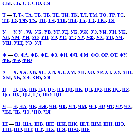
СЫ
,
СЬ
,
СЭ
,
СЮ
,
СЯ
Т
—
Т
,
Т-
,
ТА
,
ТБ
,
ТВ
,
ТЕ
,
ТИ
,
ТК
,
ТЛ
,
ТМ
,
ТО
,
ТР
,
ТС
,
ТТ
,
ТУ
,
ТФ
,
ТХ
,
ТЦ
,
ТЧ
,
ТШ
,
ТЫ
,
ТЬ
,
ТЭ
,
ТЮ
,
ТЯ
У
—
У
,
У-
,
УА
,
УБ
,
УВ
,
УГ
,
УД
,
УЕ
,
УЖ
,
УЗ
,
УИ
,
УЙ
,
УК
,
УЛ
,
УМ
,
УН
,
УО
,
УП
,
УР
,
УС
,
УТ
,
УУ
,
УФ
,
УХ
,
УЦ
,
УЧ
,
УШ
,
УЩ
,
УЭ
,
УЯ
Ф
—
Ф
,
ФА
,
ФБ
,
ФЕ
,
ФЗ
,
ФИ
,
ФЛ
,
ФМ
,
ФО
,
ФР
,
ФТ
,
ФУ
,
ФЬ
,
ФЭ
,
ФЮ
Х
—
Х
,
ХА
,
ХВ
,
ХЕ
,
ХИ
,
ХЛ
,
ХМ
,
ХН
,
ХО
,
ХР
,
ХТ
,
ХУ
,
ХШ
,
ХЫ
,
ХЬ
,
ХЭ
,
ХЮ
,
ХЯ
Ц
—
Ц
,
ЦА
,
ЦВ
,
ЦД
,
ЦЕ
,
ЦЗ
,
ЦИ
,
ЦК
,
ЦН
,
ЦО
,
ЦР
,
ЦС
,
ЦУ
,
ЦФ
,
ЦХ
,
ЦЫ
,
ЦЭ
,
ЦЮ
,
ЦЯ
Ч
—
Ч
,
ЧА
,
ЧЕ
,
ЧЖ
,
ЧИ
,
ЧК
,
ЧЛ
,
ЧМ
,
ЧО
,
ЧР
,
ЧТ
,
ЧУ
,
ЧХ
,
ЧЫ
,
ЧЬ
,
ЧЭ
,
ЧЮ
,
ЧЯ
Ш
—
Ш
,
ША
,
ШВ
,
ШЕ
,
ШИ
,
ШК
,
ШЛ
,
ШМ
,
ШН
,
ШО
,
ШП
,
ШР
,
ШТ
,
ШУ
,
ШХ
,
ШЭ
,
ШЮ
,
ШЯ