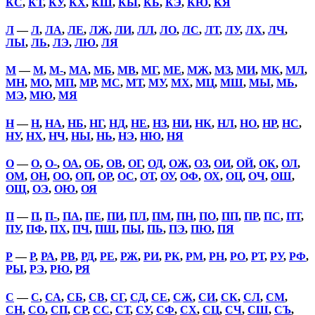
КС
,
КТ
,
КУ
,
КХ
,
КШ
,
КЫ
,
КЬ
,
КЭ
,
КЮ
,
КЯ
Л
—
Л
,
ЛА
,
ЛЕ
,
ЛЖ
,
ЛИ
,
ЛЛ
,
ЛО
,
ЛС
,
ЛТ
,
ЛУ
,
ЛХ
,
ЛЧ
,
ЛЫ
,
ЛЬ
,
ЛЭ
,
ЛЮ
,
ЛЯ
М
—
М
,
М-
,
МА
,
МБ
,
МВ
,
МГ
,
МЕ
,
МЖ
,
МЗ
,
МИ
,
МК
,
МЛ
,
МН
,
МО
,
МП
,
МР
,
МС
,
МТ
,
МУ
,
МХ
,
МЦ
,
МШ
,
МЫ
,
МЬ
,
МЭ
,
МЮ
,
МЯ
Н
—
Н
,
НА
,
НБ
,
НГ
,
НД
,
НЕ
,
НЗ
,
НИ
,
НК
,
НЛ
,
НО
,
НР
,
НС
,
НУ
,
НХ
,
НЧ
,
НЫ
,
НЬ
,
НЭ
,
НЮ
,
НЯ
О
—
О
,
О-
,
ОА
,
ОБ
,
ОВ
,
ОГ
,
ОД
,
ОЖ
,
ОЗ
,
ОИ
,
ОЙ
,
ОК
,
ОЛ
,
ОМ
,
ОН
,
ОО
,
ОП
,
ОР
,
ОС
,
ОТ
,
ОУ
,
ОФ
,
ОХ
,
ОЦ
,
ОЧ
,
ОШ
,
ОЩ
,
ОЭ
,
ОЮ
,
ОЯ
П
—
П
,
П-
,
ПА
,
ПЕ
,
ПИ
,
ПЛ
,
ПМ
,
ПН
,
ПО
,
ПП
,
ПР
,
ПС
,
ПТ
,
ПУ
,
ПФ
,
ПХ
,
ПЧ
,
ПШ
,
ПЫ
,
ПЬ
,
ПЭ
,
ПЮ
,
ПЯ
Р
—
Р
,
РА
,
РВ
,
РД
,
РЕ
,
РЖ
,
РИ
,
РК
,
РМ
,
РН
,
РО
,
РТ
,
РУ
,
РФ
,
РЫ
,
РЭ
,
РЮ
,
РЯ
С
—
С
,
СА
,
СБ
,
СВ
,
СГ
,
СД
,
СЕ
,
СЖ
,
СИ
,
СК
,
СЛ
,
СМ
,
СН
,
СО
,
СП
,
СР
,
СС
,
СТ
,
СУ
,
СФ
,
СХ
,
СЦ
,
СЧ
,
СШ
,
СЪ
,