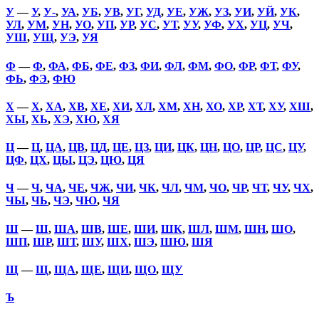
У
—
У
,
У-
,
УА
,
УБ
,
УВ
,
УГ
,
УД
,
УЕ
,
УЖ
,
УЗ
,
УИ
,
УЙ
,
УК
,
УЛ
,
УМ
,
УН
,
УО
,
УП
,
УР
,
УС
,
УТ
,
УУ
,
УФ
,
УХ
,
УЦ
,
УЧ
,
УШ
,
УЩ
,
УЭ
,
УЯ
Ф
—
Ф
,
ФА
,
ФБ
,
ФЕ
,
ФЗ
,
ФИ
,
ФЛ
,
ФМ
,
ФО
,
ФР
,
ФТ
,
ФУ
,
ФЬ
,
ФЭ
,
ФЮ
Х
—
Х
,
ХА
,
ХВ
,
ХЕ
,
ХИ
,
ХЛ
,
ХМ
,
ХН
,
ХО
,
ХР
,
ХТ
,
ХУ
,
ХШ
,
ХЫ
,
ХЬ
,
ХЭ
,
ХЮ
,
ХЯ
Ц
—
Ц
,
ЦА
,
ЦВ
,
ЦД
,
ЦЕ
,
ЦЗ
,
ЦИ
,
ЦК
,
ЦН
,
ЦО
,
ЦР
,
ЦС
,
ЦУ
,
ЦФ
,
ЦХ
,
ЦЫ
,
ЦЭ
,
ЦЮ
,
ЦЯ
Ч
—
Ч
,
ЧА
,
ЧЕ
,
ЧЖ
,
ЧИ
,
ЧК
,
ЧЛ
,
ЧМ
,
ЧО
,
ЧР
,
ЧТ
,
ЧУ
,
ЧХ
,
ЧЫ
,
ЧЬ
,
ЧЭ
,
ЧЮ
,
ЧЯ
Ш
—
Ш
,
ША
,
ШВ
,
ШЕ
,
ШИ
,
ШК
,
ШЛ
,
ШМ
,
ШН
,
ШО
,
ШП
,
ШР
,
ШТ
,
ШУ
,
ШХ
,
ШЭ
,
ШЮ
,
ШЯ
Щ
—
Щ
,
ЩА
,
ЩЕ
,
ЩИ
,
ЩО
,
ЩУ
Ъ