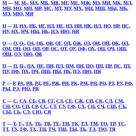
М
—
М
,
М-
,
МА
,
МБ
,
МВ
,
МГ
,
МЕ
,
МЖ
,
МЗ
,
МИ
,
МК
,
МЛ
,
МН
,
МО
,
МП
,
МР
,
МС
,
МТ
,
МУ
,
МХ
,
МЦ
,
МШ
,
МЫ
,
МЬ
,
МЭ
,
МЮ
,
МЯ
Н
—
Н
,
НА
,
НБ
,
НГ
,
НД
,
НЕ
,
НЗ
,
НИ
,
НК
,
НЛ
,
НО
,
НР
,
НС
,
НУ
,
НХ
,
НЧ
,
НЫ
,
НЬ
,
НЭ
,
НЮ
,
НЯ
О
—
О
,
О-
,
ОА
,
ОБ
,
ОВ
,
ОГ
,
ОД
,
ОЖ
,
ОЗ
,
ОИ
,
ОЙ
,
ОК
,
ОЛ
,
ОМ
,
ОН
,
ОО
,
ОП
,
ОР
,
ОС
,
ОТ
,
ОУ
,
ОФ
,
ОХ
,
ОЦ
,
ОЧ
,
ОШ
,
ОЩ
,
ОЭ
,
ОЮ
,
ОЯ
П
—
П
,
П-
,
ПА
,
ПЕ
,
ПИ
,
ПЛ
,
ПМ
,
ПН
,
ПО
,
ПП
,
ПР
,
ПС
,
ПТ
,
ПУ
,
ПФ
,
ПХ
,
ПЧ
,
ПШ
,
ПЫ
,
ПЬ
,
ПЭ
,
ПЮ
,
ПЯ
Р
—
Р
,
РА
,
РВ
,
РД
,
РЕ
,
РЖ
,
РИ
,
РК
,
РМ
,
РН
,
РО
,
РТ
,
РУ
,
РФ
,
РЫ
,
РЭ
,
РЮ
,
РЯ
С
—
С
,
СА
,
СБ
,
СВ
,
СГ
,
СД
,
СЕ
,
СЖ
,
СИ
,
СК
,
СЛ
,
СМ
,
СН
,
СО
,
СП
,
СР
,
СС
,
СТ
,
СУ
,
СФ
,
СХ
,
СЦ
,
СЧ
,
СШ
,
СЪ
,
СЫ
,
СЬ
,
СЭ
,
СЮ
,
СЯ
Т
—
Т
,
Т-
,
ТА
,
ТБ
,
ТВ
,
ТЕ
,
ТИ
,
ТК
,
ТЛ
,
ТМ
,
ТО
,
ТР
,
ТС
,
ТТ
,
ТУ
,
ТФ
,
ТХ
,
ТЦ
,
ТЧ
,
ТШ
,
ТЫ
,
ТЬ
,
ТЭ
,
ТЮ
,
ТЯ