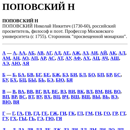
ПОПОВСКИЙ Н
ПОПОВСКИЙ Н
ПОПОВСКИЙ Николай Никитич (1730-60), российский
просветитель, философ и поэт. Профессор Московского
университета (с 1755). Сторонник "просвещенной монархии".
А
—
А
,
АА
,
АБ
,
АВ
,
АГ
,
АД
,
АЕ
,
АЖ
,
АЗ
,
АИ
,
АЙ
,
АК
,
АЛ
,
АМ
,
АН
,
АО
,
АП
,
АР
,
АС
,
АТ
,
АУ
,
АФ
,
АХ
,
АЦ
,
АЧ
,
АШ
,
АЭ
,
АЮ
,
АЯ
Б
—
Б
,
БА
,
БВ
,
БГ
,
БЕ
,
БЖ
,
БЗ
,
БИ
,
БЛ
,
БО
,
БП
,
БР
,
БС
,
БУ
,
БХ
,
БЦ
,
БЫ
,
БЬ
,
БЭ
,
БЮ
,
БЯ
В
—
В
,
ВА
,
ВВ
,
ВГ
,
ВД
,
ВЕ
,
ВЗ
,
ВИ
,
ВК
,
ВЛ
,
ВМ
,
ВН
,
ВО
,
ВП
,
ВР
,
ВС
,
ВТ
,
ВУ
,
ВХ
,
ВЦ
,
ВЧ
,
ВШ
,
ВЩ
,
ВЫ
,
ВЬ
,
ВЭ
,
ВЮ
,
ВЯ
Г
—
Г
,
ГА
,
ГВ
,
ГД
,
ГЕ
,
ГЖ
,
ГИ
,
ГК
,
ГЛ
,
ГМ
,
ГН
,
ГО
,
ГР
,
ГТ
,
ГУ
,
ГХ
,
ГЫ
,
ГЬ
,
ГЭ
,
ГЮ
,
ГЯ
Д
—
Д
,
ДА
,
ДВ
,
ДД
,
ДЕ
,
ДЖ
,
ДЗ
,
ДИ
,
ДЛ
,
ДМ
,
ДН
,
ДО
,
ДП
,