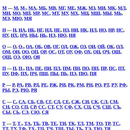
М
—
М
,
М-
,
МА
,
МБ
,
МВ
,
МГ
,
МЕ
,
МЖ
,
МЗ
,
МИ
,
МК
,
МЛ
,
МН
,
МО
,
МП
,
МР
,
МС
,
МТ
,
МУ
,
МХ
,
МЦ
,
МШ
,
МЫ
,
МЬ
,
МЭ
,
МЮ
,
МЯ
Н
—
Н
,
НА
,
НБ
,
НГ
,
НД
,
НЕ
,
НЗ
,
НИ
,
НК
,
НЛ
,
НО
,
НР
,
НС
,
НУ
,
НХ
,
НЧ
,
НЫ
,
НЬ
,
НЭ
,
НЮ
,
НЯ
О
—
О
,
О-
,
ОА
,
ОБ
,
ОВ
,
ОГ
,
ОД
,
ОЖ
,
ОЗ
,
ОИ
,
ОЙ
,
ОК
,
ОЛ
,
ОМ
,
ОН
,
ОО
,
ОП
,
ОР
,
ОС
,
ОТ
,
ОУ
,
ОФ
,
ОХ
,
ОЦ
,
ОЧ
,
ОШ
,
ОЩ
,
ОЭ
,
ОЮ
,
ОЯ
П
—
П
,
П-
,
ПА
,
ПЕ
,
ПИ
,
ПЛ
,
ПМ
,
ПН
,
ПО
,
ПП
,
ПР
,
ПС
,
ПТ
,
ПУ
,
ПФ
,
ПХ
,
ПЧ
,
ПШ
,
ПЫ
,
ПЬ
,
ПЭ
,
ПЮ
,
ПЯ
Р
—
Р
,
РА
,
РВ
,
РД
,
РЕ
,
РЖ
,
РИ
,
РК
,
РМ
,
РН
,
РО
,
РТ
,
РУ
,
РФ
,
РЫ
,
РЭ
,
РЮ
,
РЯ
С
—
С
,
СА
,
СБ
,
СВ
,
СГ
,
СД
,
СЕ
,
СЖ
,
СИ
,
СК
,
СЛ
,
СМ
,
СН
,
СО
,
СП
,
СР
,
СС
,
СТ
,
СУ
,
СФ
,
СХ
,
СЦ
,
СЧ
,
СШ
,
СЪ
,
СЫ
,
СЬ
,
СЭ
,
СЮ
,
СЯ
Т
—
Т
,
Т-
,
ТА
,
ТБ
,
ТВ
,
ТЕ
,
ТИ
,
ТК
,
ТЛ
,
ТМ
,
ТО
,
ТР
,
ТС
,
ТТ
,
ТУ
,
ТФ
,
ТХ
,
ТЦ
,
ТЧ
,
ТШ
,
ТЫ
,
ТЬ
,
ТЭ
,
ТЮ
,
ТЯ