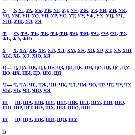
У
—
У
,
У-
,
УА
,
УБ
,
УВ
,
УГ
,
УД
,
УЕ
,
УЖ
,
УЗ
,
УИ
,
УЙ
,
УК
,
УЛ
,
УМ
,
УН
,
УО
,
УП
,
УР
,
УС
,
УТ
,
УУ
,
УФ
,
УХ
,
УЦ
,
УЧ
,
УШ
,
УЩ
,
УЭ
,
УЯ
Ф
—
Ф
,
ФА
,
ФБ
,
ФЕ
,
ФЗ
,
ФИ
,
ФЛ
,
ФМ
,
ФО
,
ФР
,
ФТ
,
ФУ
,
ФЬ
,
ФЭ
,
ФЮ
Х
—
Х
,
ХА
,
ХВ
,
ХЕ
,
ХИ
,
ХЛ
,
ХМ
,
ХН
,
ХО
,
ХР
,
ХТ
,
ХУ
,
ХШ
,
ХЫ
,
ХЬ
,
ХЭ
,
ХЮ
,
ХЯ
Ц
—
Ц
,
ЦА
,
ЦВ
,
ЦД
,
ЦЕ
,
ЦЗ
,
ЦИ
,
ЦК
,
ЦН
,
ЦО
,
ЦР
,
ЦС
,
ЦУ
,
ЦФ
,
ЦХ
,
ЦЫ
,
ЦЭ
,
ЦЮ
,
ЦЯ
Ч
—
Ч
,
ЧА
,
ЧЕ
,
ЧЖ
,
ЧИ
,
ЧК
,
ЧЛ
,
ЧМ
,
ЧО
,
ЧР
,
ЧТ
,
ЧУ
,
ЧХ
,
ЧЫ
,
ЧЬ
,
ЧЭ
,
ЧЮ
,
ЧЯ
Ш
—
Ш
,
ША
,
ШВ
,
ШЕ
,
ШИ
,
ШК
,
ШЛ
,
ШМ
,
ШН
,
ШО
,
ШП
,
ШР
,
ШТ
,
ШУ
,
ШХ
,
ШЭ
,
ШЮ
,
ШЯ
Щ
—
Щ
,
ЩА
,
ЩЕ
,
ЩИ
,
ЩО
,
ЩУ
Ъ