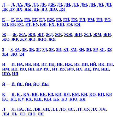
Д
—
Д
,
ДА
,
ДВ
,
ДД
,
ДЕ
,
ДЖ
,
ДЗ
,
ДИ
,
ДЛ
,
ДМ
,
ДН
,
ДО
,
ДП
,
ДР
,
ДУ
,
ДХ
,
ДЫ
,
ДЬ
,
ДЭ
,
ДЮ
,
ДЯ
Е
—
Е
,
ЕА
,
ЕВ
,
ЕГ
,
ЕД
,
ЕЖ
,
ЕЗ
,
ЕЙ
,
ЕК
,
ЕЛ
,
ЕМ
,
ЕН
,
ЕО
,
ЕП
,
ЕР
,
ЕС
,
ЕТ
,
ЕУ
,
ЕФ
,
ЕХ
,
ЕШ
,
ЕЭ
,
ЕЯ
Ж
—
Ж
,
ЖА
,
ЖВ
,
ЖГ
,
ЖД
,
ЖЕ
,
ЖЖ
,
ЖИ
,
ЖЛ
,
ЖМ
,
ЖН
,
ЖО
,
ЖР
,
ЖУ
,
ЖЭ
,
ЖЮ
,
ЖЯ
З
—
З
,
ЗА
,
ЗБ
,
ЗВ
,
ЗГ
,
ЗД
,
ЗЕ
,
ЗИ
,
ЗЛ
,
ЗМ
,
ЗН
,
ЗО
,
ЗР
,
ЗС
,
ЗУ
,
ЗЫ
,
ЗЮ
,
ЗЯ
И
—
И
,
ИА
,
ИБ
,
ИВ
,
ИГ
,
ИД
,
ИЕ
,
ИЖ
,
ИЗ
,
ИИ
,
ИЙ
,
ИК
,
ИЛ
,
ИМ
,
ИН
,
ИО
,
ИП
,
ИР
,
ИС
,
ИТ
,
ИУ
,
ИФ
,
ИХ
,
ИЦ
,
ИЧ
,
ИШ
,
ИЮ
,
ИЯ
Й
—
Й
,
ЙЕ
,
ЙИ
,
ЙО
,
ЙЫ
К
—
К
,
К-
,
КА
,
КВ
,
КЕ
,
КЗ
,
КИ
,
КЛ
,
КМ
,
КН
,
КО
,
КП
,
КР
,
КС
,
КТ
,
КУ
,
КХ
,
КШ
,
КЫ
,
КЬ
,
КЭ
,
КЮ
,
КЯ
Л
—
Л
,
ЛА
,
ЛЕ
,
ЛЖ
,
ЛИ
,
ЛЛ
,
ЛО
,
ЛС
,
ЛТ
,
ЛУ
,
ЛХ
,
ЛЧ
,
ЛЫ
,
ЛЬ
,
ЛЭ
,
ЛЮ
,
ЛЯ