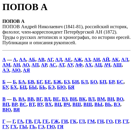
ПОПОВ А
ПОПОВ А
ПОПОВ Андрей Николаевич (1841-81), российский историк,
филолог, член-корреспондент Петербургской АН (1872).
Труды о русских летописях и хронографах, по истории ересей.
Публикации и описания рукописей.
А
—
А
,
АА
,
АБ
,
АВ
,
АГ
,
АД
,
АЕ
,
АЖ
,
АЗ
,
АИ
,
АЙ
,
АК
,
АЛ
,
АМ
,
АН
,
АО
,
АП
,
АР
,
АС
,
АТ
,
АУ
,
АФ
,
АХ
,
АЦ
,
АЧ
,
АШ
,
АЭ
,
АЮ
,
АЯ
Б
—
Б
,
БА
,
БВ
,
БГ
,
БЕ
,
БЖ
,
БЗ
,
БИ
,
БЛ
,
БО
,
БП
,
БР
,
БС
,
БУ
,
БХ
,
БЦ
,
БЫ
,
БЬ
,
БЭ
,
БЮ
,
БЯ
В
—
В
,
ВА
,
ВВ
,
ВГ
,
ВД
,
ВЕ
,
ВЗ
,
ВИ
,
ВК
,
ВЛ
,
ВМ
,
ВН
,
ВО
,
ВП
,
ВР
,
ВС
,
ВТ
,
ВУ
,
ВХ
,
ВЦ
,
ВЧ
,
ВШ
,
ВЩ
,
ВЫ
,
ВЬ
,
ВЭ
,
ВЮ
,
ВЯ
Г
—
Г
,
ГА
,
ГВ
,
ГД
,
ГЕ
,
ГЖ
,
ГИ
,
ГК
,
ГЛ
,
ГМ
,
ГН
,
ГО
,
ГР
,
ГТ
,
ГУ
,
ГХ
,
ГЫ
,
ГЬ
,
ГЭ
,
ГЮ
,
ГЯ