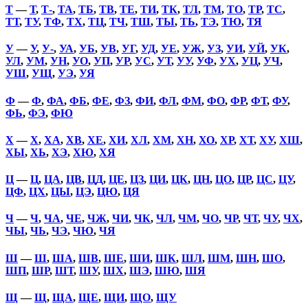
Т
—
Т
,
Т-
,
ТА
,
ТБ
,
ТВ
,
ТЕ
,
ТИ
,
ТК
,
ТЛ
,
ТМ
,
ТО
,
ТР
,
ТС
,
ТТ
,
ТУ
,
ТФ
,
ТХ
,
ТЦ
,
ТЧ
,
ТШ
,
ТЫ
,
ТЬ
,
ТЭ
,
ТЮ
,
ТЯ
У
—
У
,
У-
,
УА
,
УБ
,
УВ
,
УГ
,
УД
,
УЕ
,
УЖ
,
УЗ
,
УИ
,
УЙ
,
УК
,
УЛ
,
УМ
,
УН
,
УО
,
УП
,
УР
,
УС
,
УТ
,
УУ
,
УФ
,
УХ
,
УЦ
,
УЧ
,
УШ
,
УЩ
,
УЭ
,
УЯ
Ф
—
Ф
,
ФА
,
ФБ
,
ФЕ
,
ФЗ
,
ФИ
,
ФЛ
,
ФМ
,
ФО
,
ФР
,
ФТ
,
ФУ
,
ФЬ
,
ФЭ
,
ФЮ
Х
—
Х
,
ХА
,
ХВ
,
ХЕ
,
ХИ
,
ХЛ
,
ХМ
,
ХН
,
ХО
,
ХР
,
ХТ
,
ХУ
,
ХШ
,
ХЫ
,
ХЬ
,
ХЭ
,
ХЮ
,
ХЯ
Ц
—
Ц
,
ЦА
,
ЦВ
,
ЦД
,
ЦЕ
,
ЦЗ
,
ЦИ
,
ЦК
,
ЦН
,
ЦО
,
ЦР
,
ЦС
,
ЦУ
,
ЦФ
,
ЦХ
,
ЦЫ
,
ЦЭ
,
ЦЮ
,
ЦЯ
Ч
—
Ч
,
ЧА
,
ЧЕ
,
ЧЖ
,
ЧИ
,
ЧК
,
ЧЛ
,
ЧМ
,
ЧО
,
ЧР
,
ЧТ
,
ЧУ
,
ЧХ
,
ЧЫ
,
ЧЬ
,
ЧЭ
,
ЧЮ
,
ЧЯ
Ш
—
Ш
,
ША
,
ШВ
,
ШЕ
,
ШИ
,
ШК
,
ШЛ
,
ШМ
,
ШН
,
ШО
,
ШП
,
ШР
,
ШТ
,
ШУ
,
ШХ
,
ШЭ
,
ШЮ
,
ШЯ
Щ
—
Щ
,
ЩА
,
ЩЕ
,
ЩИ
,
ЩО
,
ЩУ