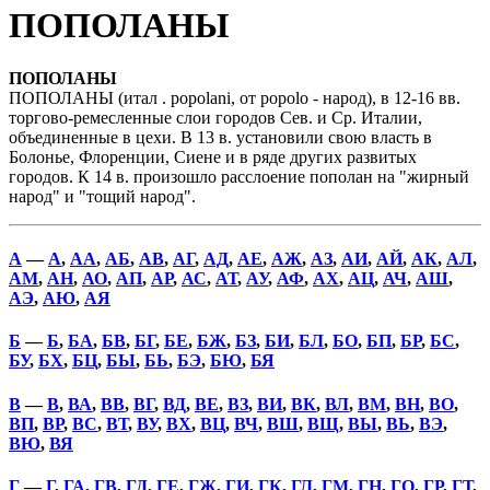
ПОПОЛАНЫ
ПОПОЛАНЫ
ПОПОЛАНЫ (итал . popolani, от popolo - народ), в 12-16 вв.
торгово-ремесленные слои городов Сев. и Ср. Италии,
объединенные в цехи. В 13 в. установили свою власть в
Болонье, Флоренции, Сиене и в ряде других развитых
городов. К 14 в. произошло расслоение пополан на "жирный
народ" и "тощий народ".
А
—
А
,
АА
,
АБ
,
АВ
,
АГ
,
АД
,
АЕ
,
АЖ
,
АЗ
,
АИ
,
АЙ
,
АК
,
АЛ
,
АМ
,
АН
,
АО
,
АП
,
АР
,
АС
,
АТ
,
АУ
,
АФ
,
АХ
,
АЦ
,
АЧ
,
АШ
,
АЭ
,
АЮ
,
АЯ
Б
—
Б
,
БА
,
БВ
,
БГ
,
БЕ
,
БЖ
,
БЗ
,
БИ
,
БЛ
,
БО
,
БП
,
БР
,
БС
,
БУ
,
БХ
,
БЦ
,
БЫ
,
БЬ
,
БЭ
,
БЮ
,
БЯ
В
—
В
,
ВА
,
ВВ
,
ВГ
,
ВД
,
ВЕ
,
ВЗ
,
ВИ
,
ВК
,
ВЛ
,
ВМ
,
ВН
,
ВО
,
ВП
,
ВР
,
ВС
,
ВТ
,
ВУ
,
ВХ
,
ВЦ
,
ВЧ
,
ВШ
,
ВЩ
,
ВЫ
,
ВЬ
,
ВЭ
,
ВЮ
,
ВЯ
Г
—
Г
,
ГА
,
ГВ
,
ГД
,
ГЕ
,
ГЖ
,
ГИ
,
ГК
,
ГЛ
,
ГМ
,
ГН
,
ГО
,
ГР
,
ГТ
,