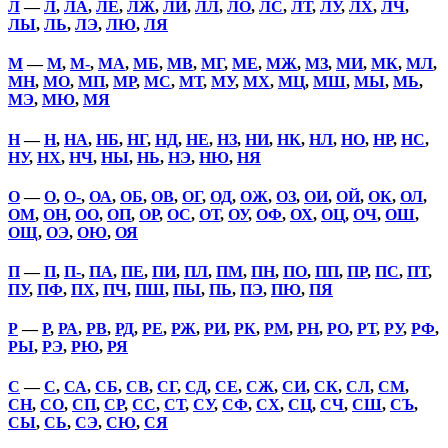
Л
—
Л
,
ЛА
,
ЛЕ
,
ЛЖ
,
ЛИ
,
ЛЛ
,
ЛО
,
ЛС
,
ЛТ
,
ЛУ
,
ЛХ
,
ЛЧ
,
ЛЫ
,
ЛЬ
,
ЛЭ
,
ЛЮ
,
ЛЯ
М
—
М
,
М-
,
МА
,
МБ
,
МВ
,
МГ
,
МЕ
,
МЖ
,
МЗ
,
МИ
,
МК
,
МЛ
,
МН
,
МО
,
МП
,
МР
,
МС
,
МТ
,
МУ
,
МХ
,
МЦ
,
МШ
,
МЫ
,
МЬ
,
МЭ
,
МЮ
,
МЯ
Н
—
Н
,
НА
,
НБ
,
НГ
,
НД
,
НЕ
,
НЗ
,
НИ
,
НК
,
НЛ
,
НО
,
НР
,
НС
,
НУ
,
НХ
,
НЧ
,
НЫ
,
НЬ
,
НЭ
,
НЮ
,
НЯ
О
—
О
,
О-
,
ОА
,
ОБ
,
ОВ
,
ОГ
,
ОД
,
ОЖ
,
ОЗ
,
ОИ
,
ОЙ
,
ОК
,
ОЛ
,
ОМ
,
ОН
,
ОО
,
ОП
,
ОР
,
ОС
,
ОТ
,
ОУ
,
ОФ
,
ОХ
,
ОЦ
,
ОЧ
,
ОШ
,
ОЩ
,
ОЭ
,
ОЮ
,
ОЯ
П
—
П
,
П-
,
ПА
,
ПЕ
,
ПИ
,
ПЛ
,
ПМ
,
ПН
,
ПО
,
ПП
,
ПР
,
ПС
,
ПТ
,
ПУ
,
ПФ
,
ПХ
,
ПЧ
,
ПШ
,
ПЫ
,
ПЬ
,
ПЭ
,
ПЮ
,
ПЯ
Р
—
Р
,
РА
,
РВ
,
РД
,
РЕ
,
РЖ
,
РИ
,
РК
,
РМ
,
РН
,
РО
,
РТ
,
РУ
,
РФ
,
РЫ
,
РЭ
,
РЮ
,
РЯ
С
—
С
,
СА
,
СБ
,
СВ
,
СГ
,
СД
,
СЕ
,
СЖ
,
СИ
,
СК
,
СЛ
,
СМ
,
СН
,
СО
,
СП
,
СР
,
СС
,
СТ
,
СУ
,
СФ
,
СХ
,
СЦ
,
СЧ
,
СШ
,
СЪ
,
СЫ
,
СЬ
,
СЭ
,
СЮ
,
СЯ