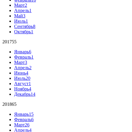
Март
2
Апрель
1
Май
3
Июль
1
Сентябрь
8
Октябрь
1
2017
55
Январь
6
Февраль
1
Март
3
Апрель
2
Июнь
4
Июль
20
Август
1
Ноябрь
4
Декабрь
14
2018
65
Январь
15
Февраль
6
Март
26
Апрель
4