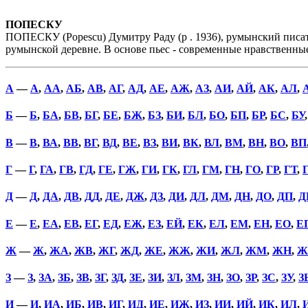
ПОПЕСКУ
ПОПЕСКУ (Popescu) Думитру Раду (р . 1936), румынский писате
румынской деревне. В основе пьес - современные нравственные
А
—
А
,
АА
,
АБ
,
АВ
,
АГ
,
АД
,
АЕ
,
АЖ
,
АЗ
,
АИ
,
АЙ
,
АК
,
АЛ
,
Б
—
Б
,
БА
,
БВ
,
БГ
,
БЕ
,
БЖ
,
БЗ
,
БИ
,
БЛ
,
БО
,
БП
,
БР
,
БС
,
БУ
В
—
В
,
ВА
,
ВВ
,
ВГ
,
ВД
,
ВЕ
,
ВЗ
,
ВИ
,
ВК
,
ВЛ
,
ВМ
,
ВН
,
ВО
,
ВП
Г
—
Г
,
ГА
,
ГВ
,
ГД
,
ГЕ
,
ГЖ
,
ГИ
,
ГК
,
ГЛ
,
ГМ
,
ГН
,
ГО
,
ГР
,
ГТ
,
Д
—
Д
,
ДА
,
ДВ
,
ДД
,
ДЕ
,
ДЖ
,
ДЗ
,
ДИ
,
ДЛ
,
ДМ
,
ДН
,
ДО
,
ДП
,
Д
Е
—
Е
,
ЕА
,
ЕВ
,
ЕГ
,
ЕД
,
ЕЖ
,
ЕЗ
,
ЕЙ
,
ЕК
,
ЕЛ
,
ЕМ
,
ЕН
,
ЕО
,
Е
Ж
—
Ж
,
ЖА
,
ЖВ
,
ЖГ
,
ЖД
,
ЖЕ
,
ЖЖ
,
ЖИ
,
ЖЛ
,
ЖМ
,
ЖН
,
Ж
З
—
З
,
ЗА
,
ЗБ
,
ЗВ
,
ЗГ
,
ЗД
,
ЗЕ
,
ЗИ
,
ЗЛ
,
ЗМ
,
ЗН
,
ЗО
,
ЗР
,
ЗС
,
ЗУ
,
З
И
—
И
,
ИА
,
ИБ
,
ИВ
,
ИГ
,
ИД
,
ИЕ
,
ИЖ
,
ИЗ
,
ИИ
,
ИЙ
,
ИК
,
ИЛ
,