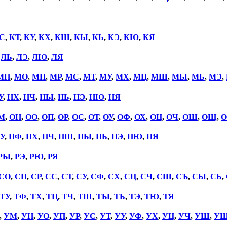
С
,
КТ
,
КУ
,
КХ
,
КШ
,
КЫ
,
КЬ
,
КЭ
,
КЮ
,
КЯ
,
ЛЬ
,
ЛЭ
,
ЛЮ
,
ЛЯ
МН
,
МО
,
МП
,
МР
,
МС
,
МТ
,
МУ
,
МХ
,
МЦ
,
МШ
,
МЫ
,
МЬ
,
МЭ
,
У
,
НХ
,
НЧ
,
НЫ
,
НЬ
,
НЭ
,
НЮ
,
НЯ
М
,
ОН
,
ОО
,
ОП
,
ОР
,
ОС
,
ОТ
,
ОУ
,
ОФ
,
ОХ
,
ОЦ
,
ОЧ
,
ОШ
,
ОЩ
,
О
У
,
ПФ
,
ПХ
,
ПЧ
,
ПШ
,
ПЫ
,
ПЬ
,
ПЭ
,
ПЮ
,
ПЯ
РЫ
,
РЭ
,
РЮ
,
РЯ
СО
,
СП
,
СР
,
СС
,
СТ
,
СУ
,
СФ
,
СХ
,
СЦ
,
СЧ
,
СШ
,
СЪ
,
СЫ
,
СЬ
,
ТУ
,
ТФ
,
ТХ
,
ТЦ
,
ТЧ
,
ТШ
,
ТЫ
,
ТЬ
,
ТЭ
,
ТЮ
,
ТЯ
,
УМ
,
УН
,
УО
,
УП
,
УР
,
УС
,
УТ
,
УУ
,
УФ
,
УХ
,
УЦ
,
УЧ
,
УШ
,
У