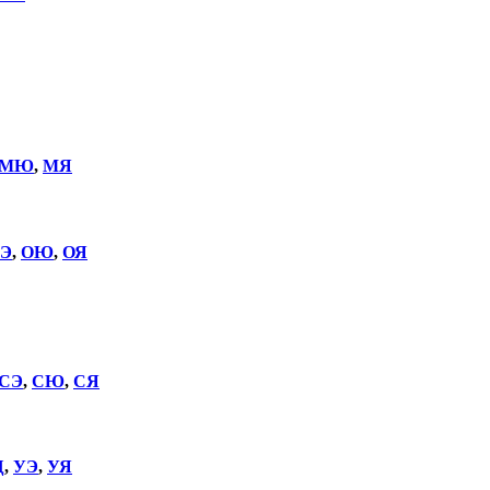
МЮ
,
МЯ
Э
,
ОЮ
,
ОЯ
СЭ
,
СЮ
,
СЯ
Щ
,
УЭ
,
УЯ