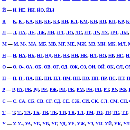
Й
—
Й
,
ЙЕ
,
ЙИ
,
ЙО
,
ЙЫ
К
—
К
,
К-
,
КА
,
КВ
,
КЕ
,
КЗ
,
КИ
,
КЛ
,
КМ
,
КН
,
КО
,
КП
,
КР
,
К
Л
—
Л
,
ЛА
,
ЛЕ
,
ЛЖ
,
ЛИ
,
ЛЛ
,
ЛО
,
ЛС
,
ЛТ
,
ЛУ
,
ЛХ
,
ЛЧ
,
ЛЫ
М
—
М
,
М-
,
МА
,
МБ
,
МВ
,
МГ
,
МЕ
,
МЖ
,
МЗ
,
МИ
,
МК
,
МЛ
,
Н
—
Н
,
НА
,
НБ
,
НГ
,
НД
,
НЕ
,
НЗ
,
НИ
,
НК
,
НЛ
,
НО
,
НР
,
НС
,
Н
О
—
О
,
О-
,
ОА
,
ОБ
,
ОВ
,
ОГ
,
ОД
,
ОЖ
,
ОЗ
,
ОИ
,
ОЙ
,
ОК
,
ОЛ
,
О
П
—
П
,
П-
,
ПА
,
ПЕ
,
ПИ
,
ПЛ
,
ПМ
,
ПН
,
ПО
,
ПП
,
ПР
,
ПС
,
ПТ
,
П
Р
—
Р
,
РА
,
РВ
,
РД
,
РЕ
,
РЖ
,
РИ
,
РК
,
РМ
,
РН
,
РО
,
РТ
,
РУ
,
РФ
,
С
—
С
,
СА
,
СБ
,
СВ
,
СГ
,
СД
,
СЕ
,
СЖ
,
СИ
,
СК
,
СЛ
,
СМ
,
СН
,
Т
—
Т
,
Т-
,
ТА
,
ТБ
,
ТВ
,
ТЕ
,
ТИ
,
ТК
,
ТЛ
,
ТМ
,
ТО
,
ТР
,
ТС
,
ТТ
,
У
—
У
,
У-
,
УА
,
УБ
,
УВ
,
УГ
,
УД
,
УЕ
,
УЖ
,
УЗ
,
УИ
,
УЙ
,
УК
,
УЛ