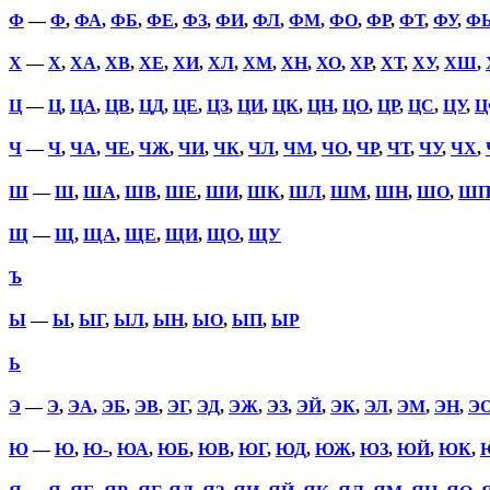
Ф
—
Ф
,
ФА
,
ФБ
,
ФЕ
,
ФЗ
,
ФИ
,
ФЛ
,
ФМ
,
ФО
,
ФР
,
ФТ
,
ФУ
,
Ф
Х
—
Х
,
ХА
,
ХВ
,
ХЕ
,
ХИ
,
ХЛ
,
ХМ
,
ХН
,
ХО
,
ХР
,
ХТ
,
ХУ
,
ХШ
,
Ц
—
Ц
,
ЦА
,
ЦВ
,
ЦД
,
ЦЕ
,
ЦЗ
,
ЦИ
,
ЦК
,
ЦН
,
ЦО
,
ЦР
,
ЦС
,
ЦУ
,
Ц
Ч
—
Ч
,
ЧА
,
ЧЕ
,
ЧЖ
,
ЧИ
,
ЧК
,
ЧЛ
,
ЧМ
,
ЧО
,
ЧР
,
ЧТ
,
ЧУ
,
ЧХ
,
Ш
—
Ш
,
ША
,
ШВ
,
ШЕ
,
ШИ
,
ШК
,
ШЛ
,
ШМ
,
ШН
,
ШО
,
Ш
Щ
—
Щ
,
ЩА
,
ЩЕ
,
ЩИ
,
ЩО
,
ЩУ
Ъ
Ы
—
Ы
,
ЫГ
,
ЫЛ
,
ЫН
,
ЫО
,
ЫП
,
ЫР
Ь
Э
—
Э
,
ЭА
,
ЭБ
,
ЭВ
,
ЭГ
,
ЭД
,
ЭЖ
,
ЭЗ
,
ЭЙ
,
ЭК
,
ЭЛ
,
ЭМ
,
ЭН
,
Э
Ю
—
Ю
,
Ю-
,
ЮА
,
ЮБ
,
ЮВ
,
ЮГ
,
ЮД
,
ЮЖ
,
ЮЗ
,
ЮЙ
,
ЮК
,