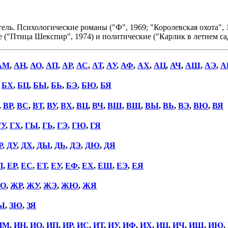
ль. Психологические романы ("Ф", 1969; "Королевская охота", 1
 ("Птица Шекспир", 1974) и политические ("Карлик в летнем са
АМ
,
АН
,
АО
,
АП
,
АР
,
АС
,
АТ
,
АУ
,
АФ
,
АХ
,
АЦ
,
АЧ
,
АШ
,
АЭ
,
А
,
БХ
,
БЦ
,
БЫ
,
БЬ
,
БЭ
,
БЮ
,
БЯ
,
ВР
,
ВС
,
ВТ
,
ВУ
,
ВХ
,
ВЦ
,
ВЧ
,
ВШ
,
ВЩ
,
ВЫ
,
ВЬ
,
ВЭ
,
ВЮ
,
ВЯ
ГУ
,
ГХ
,
ГЫ
,
ГЬ
,
ГЭ
,
ГЮ
,
ГЯ
Р
,
ДУ
,
ДХ
,
ДЫ
,
ДЬ
,
ДЭ
,
ДЮ
,
ДЯ
П
,
ЕР
,
ЕС
,
ЕТ
,
ЕУ
,
ЕФ
,
ЕХ
,
ЕШ
,
ЕЭ
,
ЕЯ
О
,
ЖР
,
ЖУ
,
ЖЭ
,
ЖЮ
,
ЖЯ
Ы
,
ЗЮ
,
ЗЯ
ИМ
,
ИН
,
ИО
,
ИП
,
ИР
,
ИС
,
ИТ
,
ИУ
,
ИФ
,
ИХ
,
ИЦ
,
ИЧ
,
ИШ
,
ИЮ
,