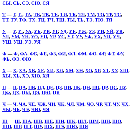
СЫ
,
СЬ
,
СЭ
,
СЮ
,
СЯ
Т
—
Т
,
Т-
,
ТА
,
ТБ
,
ТВ
,
ТЕ
,
ТИ
,
ТК
,
ТЛ
,
ТМ
,
ТО
,
ТР
,
ТС
,
ТТ
,
ТУ
,
ТФ
,
ТХ
,
ТЦ
,
ТЧ
,
ТШ
,
ТЫ
,
ТЬ
,
ТЭ
,
ТЮ
,
ТЯ
У
—
У
,
У-
,
УА
,
УБ
,
УВ
,
УГ
,
УД
,
УЕ
,
УЖ
,
УЗ
,
УИ
,
УЙ
,
УК
,
УЛ
,
УМ
,
УН
,
УО
,
УП
,
УР
,
УС
,
УТ
,
УУ
,
УФ
,
УХ
,
УЦ
,
УЧ
,
УШ
,
УЩ
,
УЭ
,
УЯ
Ф
—
Ф
,
ФА
,
ФБ
,
ФЕ
,
ФЗ
,
ФИ
,
ФЛ
,
ФМ
,
ФО
,
ФР
,
ФТ
,
ФУ
,
ФЬ
,
ФЭ
,
ФЮ
Х
—
Х
,
ХА
,
ХВ
,
ХЕ
,
ХИ
,
ХЛ
,
ХМ
,
ХН
,
ХО
,
ХР
,
ХТ
,
ХУ
,
ХШ
,
ХЫ
,
ХЬ
,
ХЭ
,
ХЮ
,
ХЯ
Ц
—
Ц
,
ЦА
,
ЦВ
,
ЦД
,
ЦЕ
,
ЦЗ
,
ЦИ
,
ЦК
,
ЦН
,
ЦО
,
ЦР
,
ЦС
,
ЦУ
,
ЦФ
,
ЦХ
,
ЦЫ
,
ЦЭ
,
ЦЮ
,
ЦЯ
Ч
—
Ч
,
ЧА
,
ЧЕ
,
ЧЖ
,
ЧИ
,
ЧК
,
ЧЛ
,
ЧМ
,
ЧО
,
ЧР
,
ЧТ
,
ЧУ
,
ЧХ
,
ЧЫ
,
ЧЬ
,
ЧЭ
,
ЧЮ
,
ЧЯ
Ш
—
Ш
,
ША
,
ШВ
,
ШЕ
,
ШИ
,
ШК
,
ШЛ
,
ШМ
,
ШН
,
ШО
,
ШП
,
ШР
,
ШТ
,
ШУ
,
ШХ
,
ШЭ
,
ШЮ
,
ШЯ