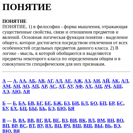
ПОНЯТИЕ
ПОНЯТИЕ
ПОНЯТИЕ, 1) в философии - форма мышления, отражающая
существенные свойства, связи и отношения предметов и
явлений. Основная логическая функция понятия - выделение
общего, которое достигается посредством отвлечения от всех
особенностей отдельных предметов данного класса. 2) В
логике - мысль, в которой обобщаются и выделяются
предметы некоторого класса по определенным общим и в
совокупности специфическим для них признакам.
А
—
А
,
АА
,
АБ
,
АВ
,
АГ
,
АД
,
АЕ
,
АЖ
,
АЗ
,
АИ
,
АЙ
,
АК
,
АЛ
,
АМ
,
АН
,
АО
,
АП
,
АР
,
АС
,
АТ
,
АУ
,
АФ
,
АХ
,
АЦ
,
АЧ
,
АШ
,
АЭ
,
АЮ
,
АЯ
Б
—
Б
,
БА
,
БВ
,
БГ
,
БЕ
,
БЖ
,
БЗ
,
БИ
,
БЛ
,
БО
,
БП
,
БР
,
БС
,
БУ
,
БХ
,
БЦ
,
БЫ
,
БЬ
,
БЭ
,
БЮ
,
БЯ
В
—
В
,
ВА
,
ВВ
,
ВГ
,
ВД
,
ВЕ
,
ВЗ
,
ВИ
,
ВК
,
ВЛ
,
ВМ
,
ВН
,
ВО
,
ВП
,
ВР
,
ВС
,
ВТ
,
ВУ
,
ВХ
,
ВЦ
,
ВЧ
,
ВШ
,
ВЩ
,
ВЫ
,
ВЬ
,
ВЭ
,
ВЮ
,
ВЯ