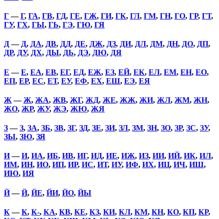
Г
—
Г
,
ГА
,
ГВ
,
ГД
,
ГЕ
,
ГЖ
,
ГИ
,
ГК
,
ГЛ
,
ГМ
,
ГН
,
ГО
,
ГР
,
ГТ
,
ГУ
,
ГХ
,
ГЫ
,
ГЬ
,
ГЭ
,
ГЮ
,
ГЯ
Д
—
Д
,
ДА
,
ДВ
,
ДД
,
ДЕ
,
ДЖ
,
ДЗ
,
ДИ
,
ДЛ
,
ДМ
,
ДН
,
ДО
,
ДП
,
ДР
,
ДУ
,
ДХ
,
ДЫ
,
ДЬ
,
ДЭ
,
ДЮ
,
ДЯ
Е
—
Е
,
ЕА
,
ЕВ
,
ЕГ
,
ЕД
,
ЕЖ
,
ЕЗ
,
ЕЙ
,
ЕК
,
ЕЛ
,
ЕМ
,
ЕН
,
ЕО
,
ЕП
,
ЕР
,
ЕС
,
ЕТ
,
ЕУ
,
ЕФ
,
ЕХ
,
ЕШ
,
ЕЭ
,
ЕЯ
Ж
—
Ж
,
ЖА
,
ЖВ
,
ЖГ
,
ЖД
,
ЖЕ
,
ЖЖ
,
ЖИ
,
ЖЛ
,
ЖМ
,
ЖН
,
ЖО
,
ЖР
,
ЖУ
,
ЖЭ
,
ЖЮ
,
ЖЯ
З
—
З
,
ЗА
,
ЗБ
,
ЗВ
,
ЗГ
,
ЗД
,
ЗЕ
,
ЗИ
,
ЗЛ
,
ЗМ
,
ЗН
,
ЗО
,
ЗР
,
ЗС
,
ЗУ
,
ЗЫ
,
ЗЮ
,
ЗЯ
И
—
И
,
ИА
,
ИБ
,
ИВ
,
ИГ
,
ИД
,
ИЕ
,
ИЖ
,
ИЗ
,
ИИ
,
ИЙ
,
ИК
,
ИЛ
,
ИМ
,
ИН
,
ИО
,
ИП
,
ИР
,
ИС
,
ИТ
,
ИУ
,
ИФ
,
ИХ
,
ИЦ
,
ИЧ
,
ИШ
,
ИЮ
,
ИЯ
Й
—
Й
,
ЙЕ
,
ЙИ
,
ЙО
,
ЙЫ
К
—
К
,
К-
,
КА
,
КВ
,
КЕ
,
КЗ
,
КИ
,
КЛ
,
КМ
,
КН
,
КО
,
КП
,
КР
,