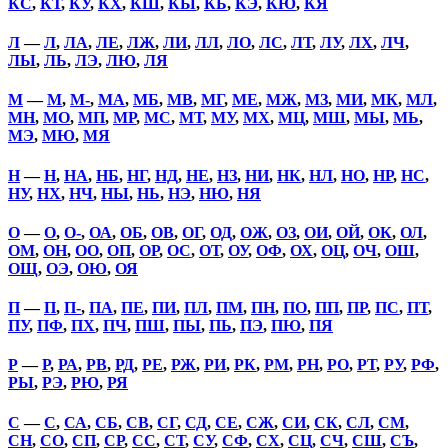
КС
,
КТ
,
КУ
,
КХ
,
КШ
,
КЫ
,
КЬ
,
КЭ
,
КЮ
,
КЯ
Л
—
Л
,
ЛА
,
ЛЕ
,
ЛЖ
,
ЛИ
,
ЛЛ
,
ЛО
,
ЛС
,
ЛТ
,
ЛУ
,
ЛХ
,
ЛЧ
,
ЛЫ
,
ЛЬ
,
ЛЭ
,
ЛЮ
,
ЛЯ
М
—
М
,
М-
,
МА
,
МБ
,
МВ
,
МГ
,
МЕ
,
МЖ
,
МЗ
,
МИ
,
МК
,
МЛ
,
МН
,
МО
,
МП
,
МР
,
МС
,
МТ
,
МУ
,
МХ
,
МЦ
,
МШ
,
МЫ
,
МЬ
,
МЭ
,
МЮ
,
МЯ
Н
—
Н
,
НА
,
НБ
,
НГ
,
НД
,
НЕ
,
НЗ
,
НИ
,
НК
,
НЛ
,
НО
,
НР
,
НС
,
НУ
,
НХ
,
НЧ
,
НЫ
,
НЬ
,
НЭ
,
НЮ
,
НЯ
О
—
О
,
О-
,
ОА
,
ОБ
,
ОВ
,
ОГ
,
ОД
,
ОЖ
,
ОЗ
,
ОИ
,
ОЙ
,
ОК
,
ОЛ
,
ОМ
,
ОН
,
ОО
,
ОП
,
ОР
,
ОС
,
ОТ
,
ОУ
,
ОФ
,
ОХ
,
ОЦ
,
ОЧ
,
ОШ
,
ОЩ
,
ОЭ
,
ОЮ
,
ОЯ
П
—
П
,
П-
,
ПА
,
ПЕ
,
ПИ
,
ПЛ
,
ПМ
,
ПН
,
ПО
,
ПП
,
ПР
,
ПС
,
ПТ
,
ПУ
,
ПФ
,
ПХ
,
ПЧ
,
ПШ
,
ПЫ
,
ПЬ
,
ПЭ
,
ПЮ
,
ПЯ
Р
—
Р
,
РА
,
РВ
,
РД
,
РЕ
,
РЖ
,
РИ
,
РК
,
РМ
,
РН
,
РО
,
РТ
,
РУ
,
РФ
,
РЫ
,
РЭ
,
РЮ
,
РЯ
С
—
С
,
СА
,
СБ
,
СВ
,
СГ
,
СД
,
СЕ
,
СЖ
,
СИ
,
СК
,
СЛ
,
СМ
,
СН
,
СО
,
СП
,
СР
,
СС
,
СТ
,
СУ
,
СФ
,
СХ
,
СЦ
,
СЧ
,
СШ
,
СЪ
,