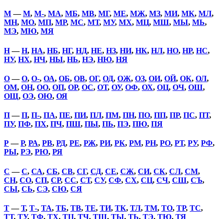
М
—
М
,
М-
,
МА
,
МБ
,
МВ
,
МГ
,
МЕ
,
МЖ
,
МЗ
,
МИ
,
МК
,
МЛ
,
МН
,
МО
,
МП
,
МР
,
МС
,
МТ
,
МУ
,
МХ
,
МЦ
,
МШ
,
МЫ
,
МЬ
,
МЭ
,
МЮ
,
МЯ
Н
—
Н
,
НА
,
НБ
,
НГ
,
НД
,
НЕ
,
НЗ
,
НИ
,
НК
,
НЛ
,
НО
,
НР
,
НС
,
НУ
,
НХ
,
НЧ
,
НЫ
,
НЬ
,
НЭ
,
НЮ
,
НЯ
О
—
О
,
О-
,
ОА
,
ОБ
,
ОВ
,
ОГ
,
ОД
,
ОЖ
,
ОЗ
,
ОИ
,
ОЙ
,
ОК
,
ОЛ
,
ОМ
,
ОН
,
ОО
,
ОП
,
ОР
,
ОС
,
ОТ
,
ОУ
,
ОФ
,
ОХ
,
ОЦ
,
ОЧ
,
ОШ
,
ОЩ
,
ОЭ
,
ОЮ
,
ОЯ
П
—
П
,
П-
,
ПА
,
ПЕ
,
ПИ
,
ПЛ
,
ПМ
,
ПН
,
ПО
,
ПП
,
ПР
,
ПС
,
ПТ
,
ПУ
,
ПФ
,
ПХ
,
ПЧ
,
ПШ
,
ПЫ
,
ПЬ
,
ПЭ
,
ПЮ
,
ПЯ
Р
—
Р
,
РА
,
РВ
,
РД
,
РЕ
,
РЖ
,
РИ
,
РК
,
РМ
,
РН
,
РО
,
РТ
,
РУ
,
РФ
,
РЫ
,
РЭ
,
РЮ
,
РЯ
С
—
С
,
СА
,
СБ
,
СВ
,
СГ
,
СД
,
СЕ
,
СЖ
,
СИ
,
СК
,
СЛ
,
СМ
,
СН
,
СО
,
СП
,
СР
,
СС
,
СТ
,
СУ
,
СФ
,
СХ
,
СЦ
,
СЧ
,
СШ
,
СЪ
,
СЫ
,
СЬ
,
СЭ
,
СЮ
,
СЯ
Т
—
Т
,
Т-
,
ТА
,
ТБ
,
ТВ
,
ТЕ
,
ТИ
,
ТК
,
ТЛ
,
ТМ
,
ТО
,
ТР
,
ТС
,
ТТ
,
ТУ
,
ТФ
,
ТХ
,
ТЦ
,
ТЧ
,
ТШ
,
ТЫ
,
ТЬ
,
ТЭ
,
ТЮ
,
ТЯ