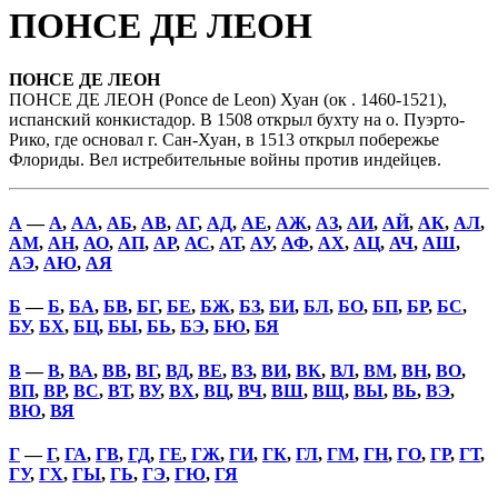
ПОНСЕ ДЕ ЛЕОН
ПОНСЕ ДЕ ЛЕОН
ПОНСЕ ДЕ ЛЕОН (Ponce de Leon) Хуан (ок . 1460-1521),
испанский конкистадор. В 1508 открыл бухту на о. Пуэрто-
Рико, где основал г. Сан-Хуан, в 1513 открыл побережье
Флориды. Вел истребительные войны против индейцев.
А
—
А
,
АА
,
АБ
,
АВ
,
АГ
,
АД
,
АЕ
,
АЖ
,
АЗ
,
АИ
,
АЙ
,
АК
,
АЛ
,
АМ
,
АН
,
АО
,
АП
,
АР
,
АС
,
АТ
,
АУ
,
АФ
,
АХ
,
АЦ
,
АЧ
,
АШ
,
АЭ
,
АЮ
,
АЯ
Б
—
Б
,
БА
,
БВ
,
БГ
,
БЕ
,
БЖ
,
БЗ
,
БИ
,
БЛ
,
БО
,
БП
,
БР
,
БС
,
БУ
,
БХ
,
БЦ
,
БЫ
,
БЬ
,
БЭ
,
БЮ
,
БЯ
В
—
В
,
ВА
,
ВВ
,
ВГ
,
ВД
,
ВЕ
,
ВЗ
,
ВИ
,
ВК
,
ВЛ
,
ВМ
,
ВН
,
ВО
,
ВП
,
ВР
,
ВС
,
ВТ
,
ВУ
,
ВХ
,
ВЦ
,
ВЧ
,
ВШ
,
ВЩ
,
ВЫ
,
ВЬ
,
ВЭ
,
ВЮ
,
ВЯ
Г
—
Г
,
ГА
,
ГВ
,
ГД
,
ГЕ
,
ГЖ
,
ГИ
,
ГК
,
ГЛ
,
ГМ
,
ГН
,
ГО
,
ГР
,
ГТ
,
ГУ
,
ГХ
,
ГЫ
,
ГЬ
,
ГЭ
,
ГЮ
,
ГЯ