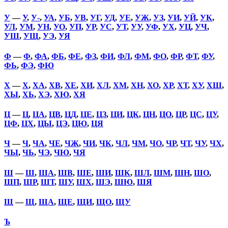
У
—
У
,
У-
,
УА
,
УБ
,
УВ
,
УГ
,
УД
,
УЕ
,
УЖ
,
УЗ
,
УИ
,
УЙ
,
УК
,
УЛ
,
УМ
,
УН
,
УО
,
УП
,
УР
,
УС
,
УТ
,
УУ
,
УФ
,
УХ
,
УЦ
,
УЧ
,
УШ
,
УЩ
,
УЭ
,
УЯ
Ф
—
Ф
,
ФА
,
ФБ
,
ФЕ
,
ФЗ
,
ФИ
,
ФЛ
,
ФМ
,
ФО
,
ФР
,
ФТ
,
ФУ
,
ФЬ
,
ФЭ
,
ФЮ
Х
—
Х
,
ХА
,
ХВ
,
ХЕ
,
ХИ
,
ХЛ
,
ХМ
,
ХН
,
ХО
,
ХР
,
ХТ
,
ХУ
,
ХШ
,
ХЫ
,
ХЬ
,
ХЭ
,
ХЮ
,
ХЯ
Ц
—
Ц
,
ЦА
,
ЦВ
,
ЦД
,
ЦЕ
,
ЦЗ
,
ЦИ
,
ЦК
,
ЦН
,
ЦО
,
ЦР
,
ЦС
,
ЦУ
,
ЦФ
,
ЦХ
,
ЦЫ
,
ЦЭ
,
ЦЮ
,
ЦЯ
Ч
—
Ч
,
ЧА
,
ЧЕ
,
ЧЖ
,
ЧИ
,
ЧК
,
ЧЛ
,
ЧМ
,
ЧО
,
ЧР
,
ЧТ
,
ЧУ
,
ЧХ
,
ЧЫ
,
ЧЬ
,
ЧЭ
,
ЧЮ
,
ЧЯ
Ш
—
Ш
,
ША
,
ШВ
,
ШЕ
,
ШИ
,
ШК
,
ШЛ
,
ШМ
,
ШН
,
ШО
,
ШП
,
ШР
,
ШТ
,
ШУ
,
ШХ
,
ШЭ
,
ШЮ
,
ШЯ
Щ
—
Щ
,
ЩА
,
ЩЕ
,
ЩИ
,
ЩО
,
ЩУ
Ъ