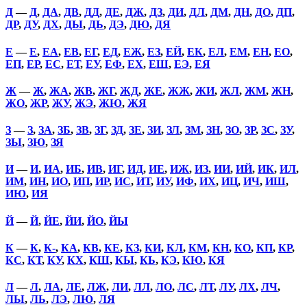
Д
—
Д
,
ДА
,
ДВ
,
ДД
,
ДЕ
,
ДЖ
,
ДЗ
,
ДИ
,
ДЛ
,
ДМ
,
ДН
,
ДО
,
ДП
,
ДР
,
ДУ
,
ДХ
,
ДЫ
,
ДЬ
,
ДЭ
,
ДЮ
,
ДЯ
Е
—
Е
,
ЕА
,
ЕВ
,
ЕГ
,
ЕД
,
ЕЖ
,
ЕЗ
,
ЕЙ
,
ЕК
,
ЕЛ
,
ЕМ
,
ЕН
,
ЕО
,
ЕП
,
ЕР
,
ЕС
,
ЕТ
,
ЕУ
,
ЕФ
,
ЕХ
,
ЕШ
,
ЕЭ
,
ЕЯ
Ж
—
Ж
,
ЖА
,
ЖВ
,
ЖГ
,
ЖД
,
ЖЕ
,
ЖЖ
,
ЖИ
,
ЖЛ
,
ЖМ
,
ЖН
,
ЖО
,
ЖР
,
ЖУ
,
ЖЭ
,
ЖЮ
,
ЖЯ
З
—
З
,
ЗА
,
ЗБ
,
ЗВ
,
ЗГ
,
ЗД
,
ЗЕ
,
ЗИ
,
ЗЛ
,
ЗМ
,
ЗН
,
ЗО
,
ЗР
,
ЗС
,
ЗУ
,
ЗЫ
,
ЗЮ
,
ЗЯ
И
—
И
,
ИА
,
ИБ
,
ИВ
,
ИГ
,
ИД
,
ИЕ
,
ИЖ
,
ИЗ
,
ИИ
,
ИЙ
,
ИК
,
ИЛ
,
ИМ
,
ИН
,
ИО
,
ИП
,
ИР
,
ИС
,
ИТ
,
ИУ
,
ИФ
,
ИХ
,
ИЦ
,
ИЧ
,
ИШ
,
ИЮ
,
ИЯ
Й
—
Й
,
ЙЕ
,
ЙИ
,
ЙО
,
ЙЫ
К
—
К
,
К-
,
КА
,
КВ
,
КЕ
,
КЗ
,
КИ
,
КЛ
,
КМ
,
КН
,
КО
,
КП
,
КР
,
КС
,
КТ
,
КУ
,
КХ
,
КШ
,
КЫ
,
КЬ
,
КЭ
,
КЮ
,
КЯ
Л
—
Л
,
ЛА
,
ЛЕ
,
ЛЖ
,
ЛИ
,
ЛЛ
,
ЛО
,
ЛС
,
ЛТ
,
ЛУ
,
ЛХ
,
ЛЧ
,
ЛЫ
,
ЛЬ
,
ЛЭ
,
ЛЮ
,
ЛЯ