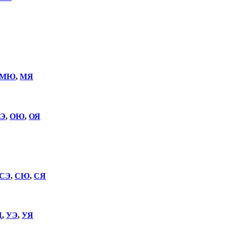
МЮ
,
МЯ
Э
,
ОЮ
,
ОЯ
СЭ
,
СЮ
,
СЯ
Щ
,
УЭ
,
УЯ