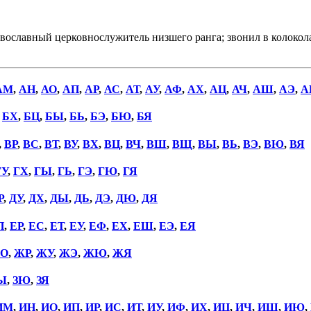
авославный церковнослужитель низшего ранга; звонил в колокола
АМ
,
АН
,
АО
,
АП
,
АР
,
АС
,
АТ
,
АУ
,
АФ
,
АХ
,
АЦ
,
АЧ
,
АШ
,
АЭ
,
А
,
БХ
,
БЦ
,
БЫ
,
БЬ
,
БЭ
,
БЮ
,
БЯ
,
ВР
,
ВС
,
ВТ
,
ВУ
,
ВХ
,
ВЦ
,
ВЧ
,
ВШ
,
ВЩ
,
ВЫ
,
ВЬ
,
ВЭ
,
ВЮ
,
ВЯ
ГУ
,
ГХ
,
ГЫ
,
ГЬ
,
ГЭ
,
ГЮ
,
ГЯ
Р
,
ДУ
,
ДХ
,
ДЫ
,
ДЬ
,
ДЭ
,
ДЮ
,
ДЯ
П
,
ЕР
,
ЕС
,
ЕТ
,
ЕУ
,
ЕФ
,
ЕХ
,
ЕШ
,
ЕЭ
,
ЕЯ
О
,
ЖР
,
ЖУ
,
ЖЭ
,
ЖЮ
,
ЖЯ
Ы
,
ЗЮ
,
ЗЯ
ИМ
,
ИН
,
ИО
,
ИП
,
ИР
,
ИС
,
ИТ
,
ИУ
,
ИФ
,
ИХ
,
ИЦ
,
ИЧ
,
ИШ
,
ИЮ
,