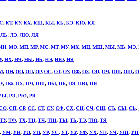
С
,
КТ
,
КУ
,
КХ
,
КШ
,
КЫ
,
КЬ
,
КЭ
,
КЮ
,
КЯ
,
ЛЬ
,
ЛЭ
,
ЛЮ
,
ЛЯ
МН
,
МО
,
МП
,
МР
,
МС
,
МТ
,
МУ
,
МХ
,
МЦ
,
МШ
,
МЫ
,
МЬ
,
МЭ
,
У
,
НХ
,
НЧ
,
НЫ
,
НЬ
,
НЭ
,
НЮ
,
НЯ
М
,
ОН
,
ОО
,
ОП
,
ОР
,
ОС
,
ОТ
,
ОУ
,
ОФ
,
ОХ
,
ОЦ
,
ОЧ
,
ОШ
,
ОЩ
,
О
У
,
ПФ
,
ПХ
,
ПЧ
,
ПШ
,
ПЫ
,
ПЬ
,
ПЭ
,
ПЮ
,
ПЯ
РЫ
,
РЭ
,
РЮ
,
РЯ
СО
,
СП
,
СР
,
СС
,
СТ
,
СУ
,
СФ
,
СХ
,
СЦ
,
СЧ
,
СШ
,
СЪ
,
СЫ
,
СЬ
,
ТУ
,
ТФ
,
ТХ
,
ТЦ
,
ТЧ
,
ТШ
,
ТЫ
,
ТЬ
,
ТЭ
,
ТЮ
,
ТЯ
,
УМ
,
УН
,
УО
,
УП
,
УР
,
УС
,
УТ
,
УУ
,
УФ
,
УХ
,
УЦ
,
УЧ
,
УШ
,
У