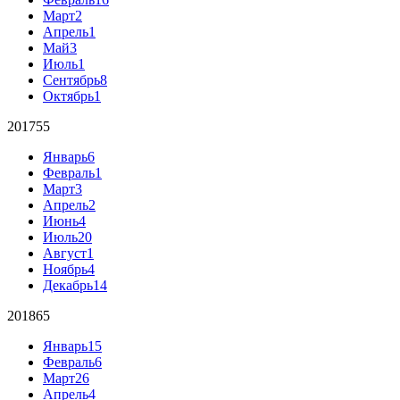
Март
2
Апрель
1
Май
3
Июль
1
Сентябрь
8
Октябрь
1
2017
55
Январь
6
Февраль
1
Март
3
Апрель
2
Июнь
4
Июль
20
Август
1
Ноябрь
4
Декабрь
14
2018
65
Январь
15
Февраль
6
Март
26
Апрель
4