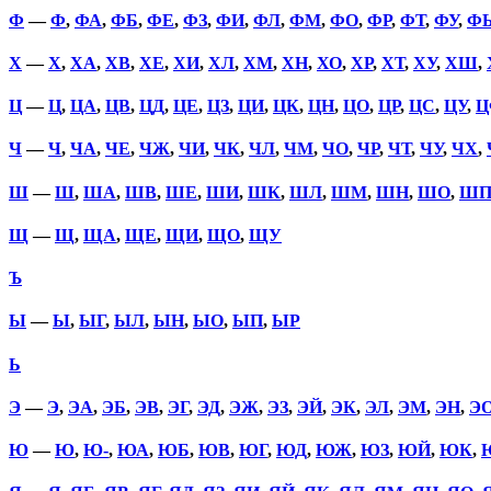
Ф
—
Ф
,
ФА
,
ФБ
,
ФЕ
,
ФЗ
,
ФИ
,
ФЛ
,
ФМ
,
ФО
,
ФР
,
ФТ
,
ФУ
,
Ф
Х
—
Х
,
ХА
,
ХВ
,
ХЕ
,
ХИ
,
ХЛ
,
ХМ
,
ХН
,
ХО
,
ХР
,
ХТ
,
ХУ
,
ХШ
,
Ц
—
Ц
,
ЦА
,
ЦВ
,
ЦД
,
ЦЕ
,
ЦЗ
,
ЦИ
,
ЦК
,
ЦН
,
ЦО
,
ЦР
,
ЦС
,
ЦУ
,
Ц
Ч
—
Ч
,
ЧА
,
ЧЕ
,
ЧЖ
,
ЧИ
,
ЧК
,
ЧЛ
,
ЧМ
,
ЧО
,
ЧР
,
ЧТ
,
ЧУ
,
ЧХ
,
Ш
—
Ш
,
ША
,
ШВ
,
ШЕ
,
ШИ
,
ШК
,
ШЛ
,
ШМ
,
ШН
,
ШО
,
Ш
Щ
—
Щ
,
ЩА
,
ЩЕ
,
ЩИ
,
ЩО
,
ЩУ
Ъ
Ы
—
Ы
,
ЫГ
,
ЫЛ
,
ЫН
,
ЫО
,
ЫП
,
ЫР
Ь
Э
—
Э
,
ЭА
,
ЭБ
,
ЭВ
,
ЭГ
,
ЭД
,
ЭЖ
,
ЭЗ
,
ЭЙ
,
ЭК
,
ЭЛ
,
ЭМ
,
ЭН
,
Э
Ю
—
Ю
,
Ю-
,
ЮА
,
ЮБ
,
ЮВ
,
ЮГ
,
ЮД
,
ЮЖ
,
ЮЗ
,
ЮЙ
,
ЮК
,