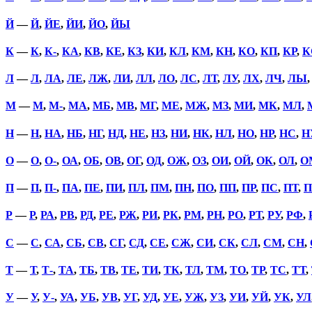
Й
—
Й
,
ЙЕ
,
ЙИ
,
ЙО
,
ЙЫ
К
—
К
,
К-
,
КА
,
КВ
,
КЕ
,
КЗ
,
КИ
,
КЛ
,
КМ
,
КН
,
КО
,
КП
,
КР
,
К
Л
—
Л
,
ЛА
,
ЛЕ
,
ЛЖ
,
ЛИ
,
ЛЛ
,
ЛО
,
ЛС
,
ЛТ
,
ЛУ
,
ЛХ
,
ЛЧ
,
ЛЫ
М
—
М
,
М-
,
МА
,
МБ
,
МВ
,
МГ
,
МЕ
,
МЖ
,
МЗ
,
МИ
,
МК
,
МЛ
,
Н
—
Н
,
НА
,
НБ
,
НГ
,
НД
,
НЕ
,
НЗ
,
НИ
,
НК
,
НЛ
,
НО
,
НР
,
НС
,
Н
О
—
О
,
О-
,
ОА
,
ОБ
,
ОВ
,
ОГ
,
ОД
,
ОЖ
,
ОЗ
,
ОИ
,
ОЙ
,
ОК
,
ОЛ
,
О
П
—
П
,
П-
,
ПА
,
ПЕ
,
ПИ
,
ПЛ
,
ПМ
,
ПН
,
ПО
,
ПП
,
ПР
,
ПС
,
ПТ
,
П
Р
—
Р
,
РА
,
РВ
,
РД
,
РЕ
,
РЖ
,
РИ
,
РК
,
РМ
,
РН
,
РО
,
РТ
,
РУ
,
РФ
,
С
—
С
,
СА
,
СБ
,
СВ
,
СГ
,
СД
,
СЕ
,
СЖ
,
СИ
,
СК
,
СЛ
,
СМ
,
СН
,
Т
—
Т
,
Т-
,
ТА
,
ТБ
,
ТВ
,
ТЕ
,
ТИ
,
ТК
,
ТЛ
,
ТМ
,
ТО
,
ТР
,
ТС
,
ТТ
,
У
—
У
,
У-
,
УА
,
УБ
,
УВ
,
УГ
,
УД
,
УЕ
,
УЖ
,
УЗ
,
УИ
,
УЙ
,
УК
,
УЛ