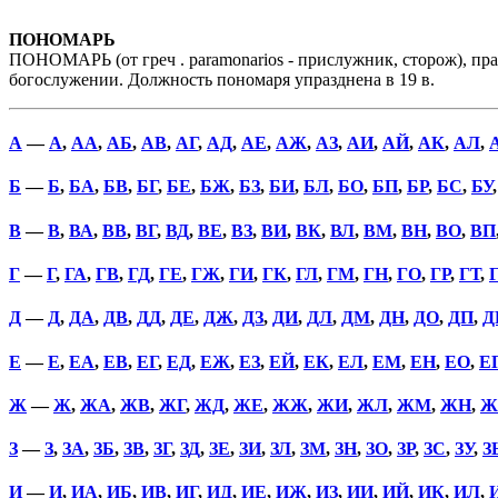
ПОНОМАРЬ
ПОНОМАРЬ (от греч . paramonarios - прислужник, сторож), пр
богослужении. Должность пономаря упразднена в 19 в.
А
—
А
,
АА
,
АБ
,
АВ
,
АГ
,
АД
,
АЕ
,
АЖ
,
АЗ
,
АИ
,
АЙ
,
АК
,
АЛ
,
Б
—
Б
,
БА
,
БВ
,
БГ
,
БЕ
,
БЖ
,
БЗ
,
БИ
,
БЛ
,
БО
,
БП
,
БР
,
БС
,
БУ
В
—
В
,
ВА
,
ВВ
,
ВГ
,
ВД
,
ВЕ
,
ВЗ
,
ВИ
,
ВК
,
ВЛ
,
ВМ
,
ВН
,
ВО
,
ВП
Г
—
Г
,
ГА
,
ГВ
,
ГД
,
ГЕ
,
ГЖ
,
ГИ
,
ГК
,
ГЛ
,
ГМ
,
ГН
,
ГО
,
ГР
,
ГТ
,
Д
—
Д
,
ДА
,
ДВ
,
ДД
,
ДЕ
,
ДЖ
,
ДЗ
,
ДИ
,
ДЛ
,
ДМ
,
ДН
,
ДО
,
ДП
,
Д
Е
—
Е
,
ЕА
,
ЕВ
,
ЕГ
,
ЕД
,
ЕЖ
,
ЕЗ
,
ЕЙ
,
ЕК
,
ЕЛ
,
ЕМ
,
ЕН
,
ЕО
,
Е
Ж
—
Ж
,
ЖА
,
ЖВ
,
ЖГ
,
ЖД
,
ЖЕ
,
ЖЖ
,
ЖИ
,
ЖЛ
,
ЖМ
,
ЖН
,
Ж
З
—
З
,
ЗА
,
ЗБ
,
ЗВ
,
ЗГ
,
ЗД
,
ЗЕ
,
ЗИ
,
ЗЛ
,
ЗМ
,
ЗН
,
ЗО
,
ЗР
,
ЗС
,
ЗУ
,
З
И
—
И
,
ИА
,
ИБ
,
ИВ
,
ИГ
,
ИД
,
ИЕ
,
ИЖ
,
ИЗ
,
ИИ
,
ИЙ
,
ИК
,
ИЛ
,