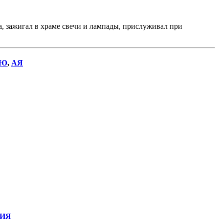
, зажигал в храме свечи и лампады, прислуживал при
Ю
,
АЯ
ИЯ