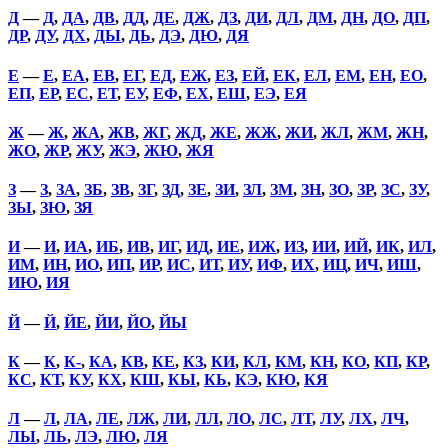
Д
—
Д
,
ДА
,
ДВ
,
ДД
,
ДЕ
,
ДЖ
,
ДЗ
,
ДИ
,
ДЛ
,
ДМ
,
ДН
,
ДО
,
ДП
,
ДР
,
ДУ
,
ДХ
,
ДЫ
,
ДЬ
,
ДЭ
,
ДЮ
,
ДЯ
Е
—
Е
,
ЕА
,
ЕВ
,
ЕГ
,
ЕД
,
ЕЖ
,
ЕЗ
,
ЕЙ
,
ЕК
,
ЕЛ
,
ЕМ
,
ЕН
,
ЕО
,
ЕП
,
ЕР
,
ЕС
,
ЕТ
,
ЕУ
,
ЕФ
,
ЕХ
,
ЕШ
,
ЕЭ
,
ЕЯ
Ж
—
Ж
,
ЖА
,
ЖВ
,
ЖГ
,
ЖД
,
ЖЕ
,
ЖЖ
,
ЖИ
,
ЖЛ
,
ЖМ
,
ЖН
,
ЖО
,
ЖР
,
ЖУ
,
ЖЭ
,
ЖЮ
,
ЖЯ
З
—
З
,
ЗА
,
ЗБ
,
ЗВ
,
ЗГ
,
ЗД
,
ЗЕ
,
ЗИ
,
ЗЛ
,
ЗМ
,
ЗН
,
ЗО
,
ЗР
,
ЗС
,
ЗУ
,
ЗЫ
,
ЗЮ
,
ЗЯ
И
—
И
,
ИА
,
ИБ
,
ИВ
,
ИГ
,
ИД
,
ИЕ
,
ИЖ
,
ИЗ
,
ИИ
,
ИЙ
,
ИК
,
ИЛ
,
ИМ
,
ИН
,
ИО
,
ИП
,
ИР
,
ИС
,
ИТ
,
ИУ
,
ИФ
,
ИХ
,
ИЦ
,
ИЧ
,
ИШ
,
ИЮ
,
ИЯ
Й
—
Й
,
ЙЕ
,
ЙИ
,
ЙО
,
ЙЫ
К
—
К
,
К-
,
КА
,
КВ
,
КЕ
,
КЗ
,
КИ
,
КЛ
,
КМ
,
КН
,
КО
,
КП
,
КР
,
КС
,
КТ
,
КУ
,
КХ
,
КШ
,
КЫ
,
КЬ
,
КЭ
,
КЮ
,
КЯ
Л
—
Л
,
ЛА
,
ЛЕ
,
ЛЖ
,
ЛИ
,
ЛЛ
,
ЛО
,
ЛС
,
ЛТ
,
ЛУ
,
ЛХ
,
ЛЧ
,
ЛЫ
,
ЛЬ
,
ЛЭ
,
ЛЮ
,
ЛЯ