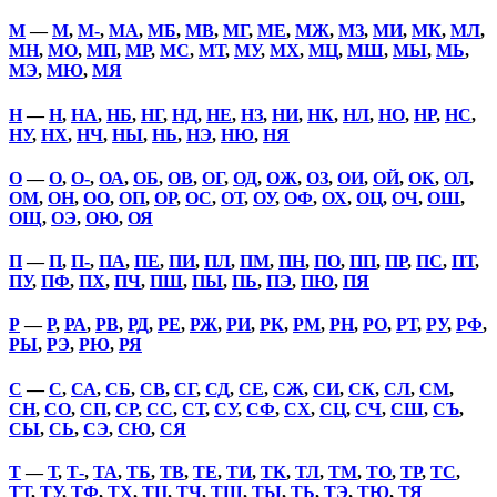
М
—
М
,
М-
,
МА
,
МБ
,
МВ
,
МГ
,
МЕ
,
МЖ
,
МЗ
,
МИ
,
МК
,
МЛ
,
МН
,
МО
,
МП
,
МР
,
МС
,
МТ
,
МУ
,
МХ
,
МЦ
,
МШ
,
МЫ
,
МЬ
,
МЭ
,
МЮ
,
МЯ
Н
—
Н
,
НА
,
НБ
,
НГ
,
НД
,
НЕ
,
НЗ
,
НИ
,
НК
,
НЛ
,
НО
,
НР
,
НС
,
НУ
,
НХ
,
НЧ
,
НЫ
,
НЬ
,
НЭ
,
НЮ
,
НЯ
О
—
О
,
О-
,
ОА
,
ОБ
,
ОВ
,
ОГ
,
ОД
,
ОЖ
,
ОЗ
,
ОИ
,
ОЙ
,
ОК
,
ОЛ
,
ОМ
,
ОН
,
ОО
,
ОП
,
ОР
,
ОС
,
ОТ
,
ОУ
,
ОФ
,
ОХ
,
ОЦ
,
ОЧ
,
ОШ
,
ОЩ
,
ОЭ
,
ОЮ
,
ОЯ
П
—
П
,
П-
,
ПА
,
ПЕ
,
ПИ
,
ПЛ
,
ПМ
,
ПН
,
ПО
,
ПП
,
ПР
,
ПС
,
ПТ
,
ПУ
,
ПФ
,
ПХ
,
ПЧ
,
ПШ
,
ПЫ
,
ПЬ
,
ПЭ
,
ПЮ
,
ПЯ
Р
—
Р
,
РА
,
РВ
,
РД
,
РЕ
,
РЖ
,
РИ
,
РК
,
РМ
,
РН
,
РО
,
РТ
,
РУ
,
РФ
,
РЫ
,
РЭ
,
РЮ
,
РЯ
С
—
С
,
СА
,
СБ
,
СВ
,
СГ
,
СД
,
СЕ
,
СЖ
,
СИ
,
СК
,
СЛ
,
СМ
,
СН
,
СО
,
СП
,
СР
,
СС
,
СТ
,
СУ
,
СФ
,
СХ
,
СЦ
,
СЧ
,
СШ
,
СЪ
,
СЫ
,
СЬ
,
СЭ
,
СЮ
,
СЯ
Т
—
Т
,
Т-
,
ТА
,
ТБ
,
ТВ
,
ТЕ
,
ТИ
,
ТК
,
ТЛ
,
ТМ
,
ТО
,
ТР
,
ТС
,
ТТ
,
ТУ
,
ТФ
,
ТХ
,
ТЦ
,
ТЧ
,
ТШ
,
ТЫ
,
ТЬ
,
ТЭ
,
ТЮ
,
ТЯ