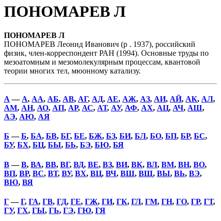
ПОНОМАРЕВ Л
ПОНОМАРЕВ Л
ПОНОМАРЕВ Леонид Иванович (р . 1937), российский
физик, член-корреспондент РАН (1994). Основные труды по
мезоатомным и мезомолекулярным процессам, квантовой
теории многих тел, мюонному катализу.
А
—
А
,
АА
,
АБ
,
АВ
,
АГ
,
АД
,
АЕ
,
АЖ
,
АЗ
,
АИ
,
АЙ
,
АК
,
АЛ
,
АМ
,
АН
,
АО
,
АП
,
АР
,
АС
,
АТ
,
АУ
,
АФ
,
АХ
,
АЦ
,
АЧ
,
АШ
,
АЭ
,
АЮ
,
АЯ
Б
—
Б
,
БА
,
БВ
,
БГ
,
БЕ
,
БЖ
,
БЗ
,
БИ
,
БЛ
,
БО
,
БП
,
БР
,
БС
,
БУ
,
БХ
,
БЦ
,
БЫ
,
БЬ
,
БЭ
,
БЮ
,
БЯ
В
—
В
,
ВА
,
ВВ
,
ВГ
,
ВД
,
ВЕ
,
ВЗ
,
ВИ
,
ВК
,
ВЛ
,
ВМ
,
ВН
,
ВО
,
ВП
,
ВР
,
ВС
,
ВТ
,
ВУ
,
ВХ
,
ВЦ
,
ВЧ
,
ВШ
,
ВЩ
,
ВЫ
,
ВЬ
,
ВЭ
,
ВЮ
,
ВЯ
Г
—
Г
,
ГА
,
ГВ
,
ГД
,
ГЕ
,
ГЖ
,
ГИ
,
ГК
,
ГЛ
,
ГМ
,
ГН
,
ГО
,
ГР
,
ГТ
,
ГУ
,
ГХ
,
ГЫ
,
ГЬ
,
ГЭ
,
ГЮ
,
ГЯ