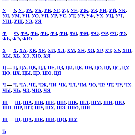
У
—
У
,
У-
,
УА
,
УБ
,
УВ
,
УГ
,
УД
,
УЕ
,
УЖ
,
УЗ
,
УИ
,
УЙ
,
УК
,
УЛ
,
УМ
,
УН
,
УО
,
УП
,
УР
,
УС
,
УТ
,
УУ
,
УФ
,
УХ
,
УЦ
,
УЧ
,
УШ
,
УЩ
,
УЭ
,
УЯ
Ф
—
Ф
,
ФА
,
ФБ
,
ФЕ
,
ФЗ
,
ФИ
,
ФЛ
,
ФМ
,
ФО
,
ФР
,
ФТ
,
ФУ
,
ФЬ
,
ФЭ
,
ФЮ
Х
—
Х
,
ХА
,
ХВ
,
ХЕ
,
ХИ
,
ХЛ
,
ХМ
,
ХН
,
ХО
,
ХР
,
ХТ
,
ХУ
,
ХШ
,
ХЫ
,
ХЬ
,
ХЭ
,
ХЮ
,
ХЯ
Ц
—
Ц
,
ЦА
,
ЦВ
,
ЦД
,
ЦЕ
,
ЦЗ
,
ЦИ
,
ЦК
,
ЦН
,
ЦО
,
ЦР
,
ЦС
,
ЦУ
,
ЦФ
,
ЦХ
,
ЦЫ
,
ЦЭ
,
ЦЮ
,
ЦЯ
Ч
—
Ч
,
ЧА
,
ЧЕ
,
ЧЖ
,
ЧИ
,
ЧК
,
ЧЛ
,
ЧМ
,
ЧО
,
ЧР
,
ЧТ
,
ЧУ
,
ЧХ
,
ЧЫ
,
ЧЬ
,
ЧЭ
,
ЧЮ
,
ЧЯ
Ш
—
Ш
,
ША
,
ШВ
,
ШЕ
,
ШИ
,
ШК
,
ШЛ
,
ШМ
,
ШН
,
ШО
,
ШП
,
ШР
,
ШТ
,
ШУ
,
ШХ
,
ШЭ
,
ШЮ
,
ШЯ
Щ
—
Щ
,
ЩА
,
ЩЕ
,
ЩИ
,
ЩО
,
ЩУ
Ъ